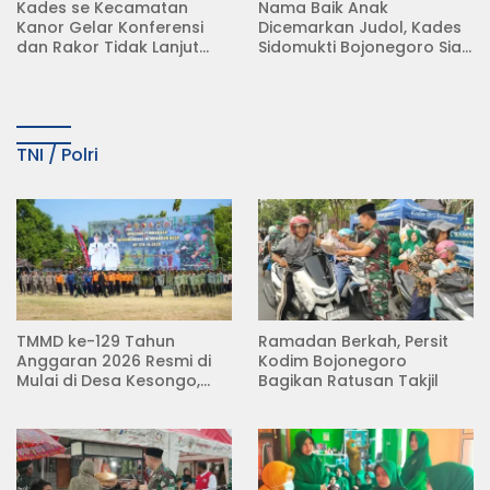
Kades se Kecamatan
Nama Baik Anak
Kanor Gelar Konferensi
Dicemarkan Judol, Kades
dan Rakor Tidak Lanjut
Sidomukti Bojonegoro Siap
KDMP
Tempuh Jalur Hukum
TNI / Polri
TMMD ke-129 Tahun
Ramadan Berkah, Persit
Anggaran 2026 Resmi di
Kodim Bojonegoro
Mulai di Desa Kesongo,
Bagikan Ratusan Takjil
Kecamatan Kedungadem