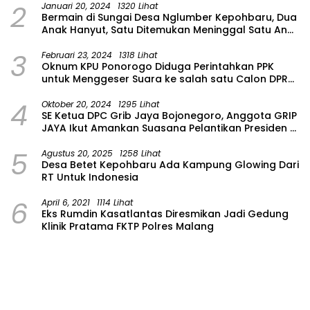
2
Januari 20, 2024
1320 Lihat
Bermain di Sungai Desa Nglumber Kepohbaru, Dua
Anak Hanyut, Satu Ditemukan Meninggal Satu Anak
Masih Dalam Pencarian
3
Februari 23, 2024
1318 Lihat
Oknum KPU Ponorogo Diduga Perintahkan PPK
untuk Menggeser Suara ke salah satu Calon DPRD
Provinsi Asal Partai Gerindra
4
Oktober 20, 2024
1295 Lihat
SE Ketua DPC Grib Jaya Bojonegoro, Anggota GRIP
JAYA Ikut Amankan Suasana Pelantikan Presiden di
Wilayah Bojonegoro
5
Agustus 20, 2025
1258 Lihat
Desa Betet Kepohbaru Ada Kampung Glowing Dari
RT Untuk Indonesia
6
April 6, 2021
1114 Lihat
Eks Rumdin Kasatlantas Diresmikan Jadi Gedung
Klinik Pratama FKTP Polres Malang