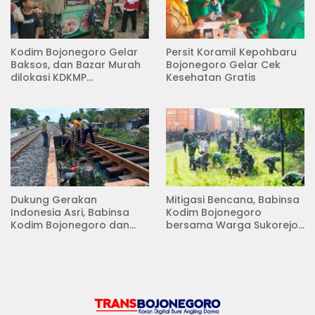
Kodim Bojonegoro Gelar
Persit Koramil Kepohbaru
Baksos, dan Bazar Murah
Bojonegoro Gelar Cek
dilokasi KDKMP
Kesehatan Gratis
Pungpungan Kalitidu
Dukung Gerakan
Mitigasi Bencana, Babinsa
Indonesia Asri, Babinsa
Kodim Bojonegoro
Kodim Bojonegoro dan
bersama Warga Sukorejo
Masyarakat Karya Bakti
Karya Bakti Pembersihan
Serentak Membersihkan
Sungai
Lingkungan