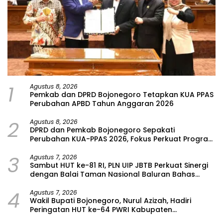
1
Agustus 8, 2026
Pemkab dan DPRD Bojonegoro Tetapkan KUA PPAS
Perubahan APBD Tahun Anggaran 2026
2
Agustus 8, 2026
DPRD dan Pemkab Bojonegoro Sepakati
Perubahan KUA-PPAS 2026, Fokus Perkuat Program
Prioritas Rakyat
3
Agustus 7, 2026
Sambut HUT ke-81 RI, PLN UIP JBTB Perkuat Sinergi
dengan Balai Taman Nasional Baluran Bahas
Kajian Rencana Proyek SUTET 500 kV Paiton–
4
Watudodol/Kalipuro
Agustus 7, 2026
Wakil Bupati Bojonegoro, Nurul Azizah, Hadiri
Peringatan HUT ke-64 PWRI Kabupaten
Bojonegoro