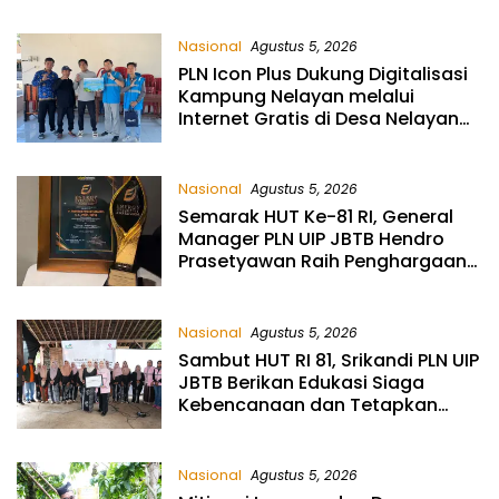
Nasional
Agustus 5, 2026
PLN Icon Plus Dukung Digitalisasi
Kampung Nelayan melalui
Internet Gratis di Desa Nelayan
Rajatama
Nasional
Agustus 5, 2026
Semarak HUT Ke-81 RI, General
Manager PLN UIP JBTB Hendro
Prasetyawan Raih Penghargaan
Prestisius
Nasional
Agustus 5, 2026
Sambut HUT RI 81, Srikandi PLN UIP
JBTB Berikan Edukasi Siaga
Kebencanaan dan Tetapkan
Komunitas Perempuan Tangguh
Bencana di Kampung Aren
Simacan Banyuwangi
Nasional
Agustus 5, 2026