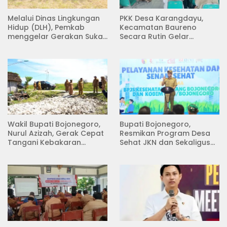
Melalui Dinas Lingkungan
PKK Desa Karangdayu,
Hidup (DLH), Pemkab
Kecamatan Baureno
menggelar Gerakan Suka
Secara Rutin Gelar
Menanam di Lapangan
Pertemuan
Desa Pacing
Wakil Bupati Bojonegoro,
Bupati Bojonegoro,
Nurul Azizah, Gerak Cepat
Resmikan Program Desa
Tangani Kebakaran
Sehat JKN dan Sekaligus
Rumah di Desa
Koperasi Merah Putih
Semambung Kanor
(KDKMP) di Desa Pesen