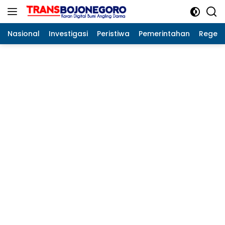
Langsung
ke
konten
Nasional
Investigasi
Peristiwa
Pemerintahan
Regeo