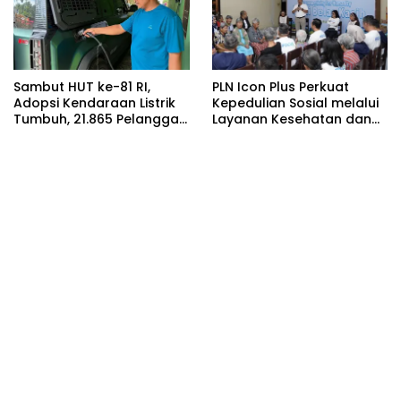
Sambut HUT ke-81 RI,
PLN Icon Plus Perkuat
Adopsi Kendaraan Listrik
Kepedulian Sosial melalui
Tumbuh, 21.865 Pelanggan
Layanan Kesehatan dan
Baru Gunakan Home
Bantuan Komprehensif
Charging Services PLN
bagi Lansia di Malang
pada Semester I 2026