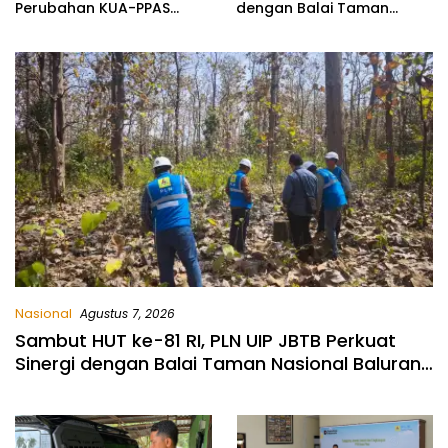
Perubahan KUA-PPAS
dengan Balai Taman
2026, Fokus Perkuat
Nasional Baluran Bahas
Program Prioritas Rakyat
Kajian Rencana Proyek
SUTET 500 kV Paiton–
Watudodol/Kalipuro
Nasional
Agustus 7, 2026
Sambut HUT ke-81 RI, PLN UIP JBTB Perkuat
Sinergi dengan Balai Taman Nasional Baluran
Bahas Kajian Rencana Proyek SUTET 500 kV
Paiton–Watudodol/Kalipuro