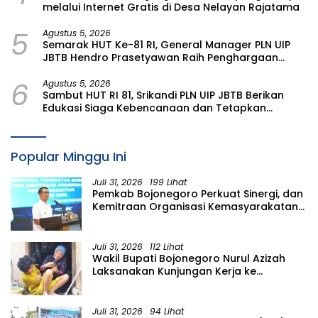
melalui Internet Gratis di Desa Nelayan Rajatama
5
Agustus 5, 2026
Semarak HUT Ke-81 RI, General Manager PLN UIP
JBTB Hendro Prasetyawan Raih Penghargaan
Prestisius
6
Agustus 5, 2026
Sambut HUT RI 81, Srikandi PLN UIP JBTB Berikan
Edukasi Siaga Kebencanaan dan Tetapkan
Komunitas Perempuan Tangguh Bencana di
Kampung Aren Simacan Banyuwangi
Popular Minggu Ini
Juli 31, 2026
199 Lihat
Pemkab Bojonegoro Perkuat Sinergi, dan
Kemitraan Organisasi Kemasyarakatan
Tahun 2026
Juli 31, 2026
112 Lihat
Wakil Bupati Bojonegoro Nurul Azizah
Laksanakan Kunjungan Kerja ke
Kecamatan Temayang
Juli 31, 2026
94 Lihat