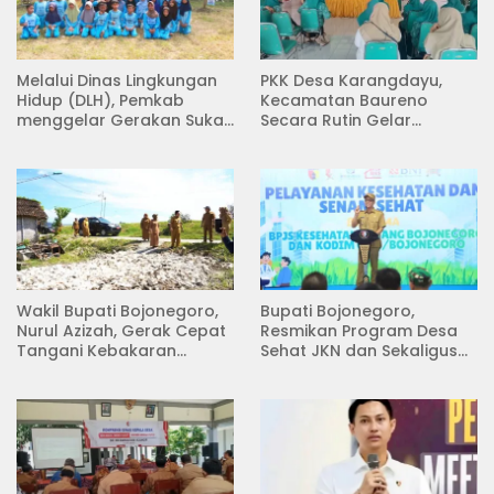
Melalui Dinas Lingkungan
PKK Desa Karangdayu,
Hidup (DLH), Pemkab
Kecamatan Baureno
menggelar Gerakan Suka
Secara Rutin Gelar
Menanam di Lapangan
Pertemuan
Desa Pacing
Wakil Bupati Bojonegoro,
Bupati Bojonegoro,
Nurul Azizah, Gerak Cepat
Resmikan Program Desa
Tangani Kebakaran
Sehat JKN dan Sekaligus
Rumah di Desa
Koperasi Merah Putih
Semambung Kanor
(KDKMP) di Desa Pesen