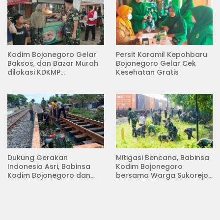
Kodim Bojonegoro Gelar
Persit Koramil Kepohbaru
Baksos, dan Bazar Murah
Bojonegoro Gelar Cek
dilokasi KDKMP
Kesehatan Gratis
Pungpungan Kalitidu
Dukung Gerakan
Mitigasi Bencana, Babinsa
Indonesia Asri, Babinsa
Kodim Bojonegoro
Kodim Bojonegoro dan
bersama Warga Sukorejo
Masyarakat Karya Bakti
Karya Bakti Pembersihan
Serentak Membersihkan
Sungai
Lingkungan