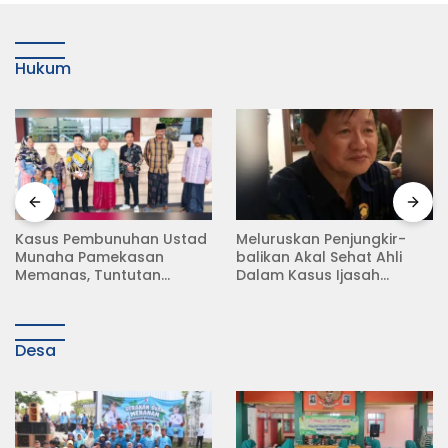
Hukum
Meluruskan Penjungkir-
Rampas Motor Tanpa
balikan Akal Sehat Ahli
Surat Resmi, Modus Baru
Dalam Kasus Ijasah
Debt Collector di Jalan
Jokowi
Raya Babat Lamongan
Desa