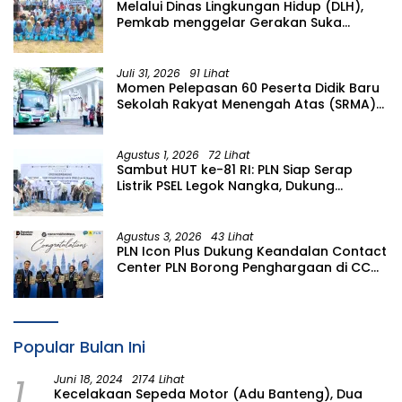
Melalui Dinas Lingkungan Hidup (DLH),
Pemkab menggelar Gerakan Suka
Menanam di Lapangan Desa Pacing
Juli 31, 2026
91 Lihat
Momen Pelepasan 60 Peserta Didik Baru
Sekolah Rakyat Menengah Atas (SRMA)
36 Bojonegoro Tahun Ajaran 2026/2027
Agustus 1, 2026
72 Lihat
Sambut HUT ke-81 RI: PLN Siap Serap
Listrik PSEL Legok Nangka, Dukung
Pengelolaan Sampah Berkelanjutan di
Jawa Barat
Agustus 3, 2026
43 Lihat
PLN Icon Plus Dukung Keandalan Contact
Center PLN Borong Penghargaan di CCW
2026
Popular Bulan Ini
1
Juni 18, 2024
2174 Lihat
Kecelakaan Sepeda Motor (Adu Banteng), Dua