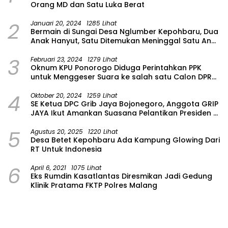
Orang MD dan Satu Luka Berat
2
Januari 20, 2024
1285 Lihat
Bermain di Sungai Desa Nglumber Kepohbaru, Dua
Anak Hanyut, Satu Ditemukan Meninggal Satu Anak
Masih Dalam Pencarian
3
Februari 23, 2024
1279 Lihat
Oknum KPU Ponorogo Diduga Perintahkan PPK
untuk Menggeser Suara ke salah satu Calon DPRD
Provinsi Asal Partai Gerindra
4
Oktober 20, 2024
1259 Lihat
SE Ketua DPC Grib Jaya Bojonegoro, Anggota GRIP
JAYA Ikut Amankan Suasana Pelantikan Presiden di
Wilayah Bojonegoro
5
Agustus 20, 2025
1220 Lihat
Desa Betet Kepohbaru Ada Kampung Glowing Dari
RT Untuk Indonesia
6
April 6, 2021
1075 Lihat
Eks Rumdin Kasatlantas Diresmikan Jadi Gedung
Klinik Pratama FKTP Polres Malang