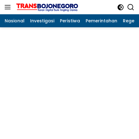
Langsung
ke
konten
Nasional
Investigasi
Peristiwa
Pemerintahan
Regeo