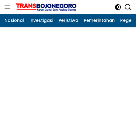
Langsung
ke
konten
Nasional
Investigasi
Peristiwa
Pemerintahan
Regeo