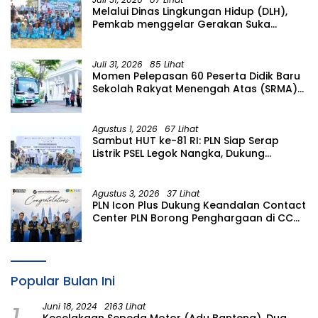
Melalui Dinas Lingkungan Hidup (DLH),
Pemkab menggelar Gerakan Suka
Menanam di Lapangan Desa Pacing
Juli 31, 2026
85 Lihat
Momen Pelepasan 60 Peserta Didik Baru
Sekolah Rakyat Menengah Atas (SRMA)
36 Bojonegoro Tahun Ajaran 2026/2027
Agustus 1, 2026
67 Lihat
Sambut HUT ke-81 RI: PLN Siap Serap
Listrik PSEL Legok Nangka, Dukung
Pengelolaan Sampah Berkelanjutan di
Jawa Barat
Agustus 3, 2026
37 Lihat
PLN Icon Plus Dukung Keandalan Contact
Center PLN Borong Penghargaan di CCW
2026
Popular Bulan Ini
1
Juni 18, 2024
2163 Lihat
Kecelakaan Sepeda Motor (Adu Banteng), Dua