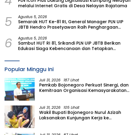
4
PLN Icon Plus Dukung Digitalisasi Kampung Nelayan
melalui Internet Gratis di Desa Nelayan Rajatama
5
Agustus 5, 2026
Semarak HUT Ke-81 RI, General Manager PLN UIP
JBTB Hendro Prasetyawan Raih Penghargaan
Prestisius
6
Agustus 5, 2026
Sambut HUT RI 81, Srikandi PLN UIP JBTB Berikan
Edukasi Siaga Kebencanaan dan Tetapkan
Komunitas Perempuan Tangguh Bencana di
Kampung Aren Simacan Banyuwangi
Popular Minggu Ini
Juli 31, 2026
187 Lihat
Pemkab Bojonegoro Perkuat Sinergi, dan
Kemitraan Organisasi Kemasyarakatan
Tahun 2026
Juli 31, 2026
105 Lihat
Wakil Bupati Bojonegoro Nurul Azizah
Laksanakan Kunjungan Kerja ke
Kecamatan Temayang
Juli 31, 2026
87 Lihat