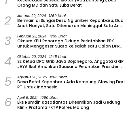
Orang MD dan Satu Luka Berat
2
Januari 20, 2024
1269 Lihat
Bermain di Sungai Desa Nglumber Kepohbaru, Dua
Anak Hanyut, Satu Ditemukan Meninggal Satu Anak
Masih Dalam Pencarian
3
Februari 23, 2024
1265 Lihat
Oknum KPU Ponorogo Diduga Perintahkan PPK
untuk Menggeser Suara ke salah satu Calon DPRD
Provinsi Asal Partai Gerindra
4
Oktober 20, 2024
1245 Lihat
SE Ketua DPC Grib Jaya Bojonegoro, Anggota GRIP
JAYA Ikut Amankan Suasana Pelantikan Presiden di
Wilayah Bojonegoro
5
Agustus 20, 2025
1206 Lihat
Desa Betet Kepohbaru Ada Kampung Glowing Dari
RT Untuk Indonesia
6
April 6, 2021
1060 Lihat
Eks Rumdin Kasatlantas Diresmikan Jadi Gedung
Klinik Pratama FKTP Polres Malang