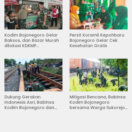
Kodim Bojonegoro Gelar
Persit Koramil Kepohbaru
Baksos, dan Bazar Murah
Bojonegoro Gelar Cek
dilokasi KDKMP
Kesehatan Gratis
Pungpungan Kalitidu
Dukung Gerakan
Mitigasi Bencana, Babinsa
Indonesia Asri, Babinsa
Kodim Bojonegoro
Kodim Bojonegoro dan
bersama Warga Sukorejo
Masyarakat Karya Bakti
Karya Bakti Pembersihan
Serentak Membersihkan
Sungai
Lingkungan