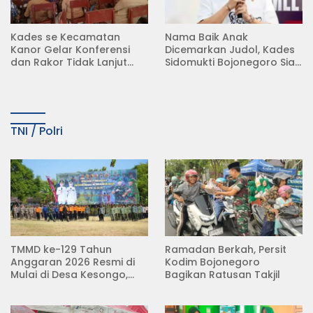
Kades se Kecamatan
Nama Baik Anak
Kanor Gelar Konferensi
Dicemarkan Judol, Kades
dan Rakor Tidak Lanjut
Sidomukti Bojonegoro Siap
KDMP
Tempuh Jalur Hukum
TNI / Polri
TMMD ke-129 Tahun
Ramadan Berkah, Persit
Anggaran 2026 Resmi di
Kodim Bojonegoro
Mulai di Desa Kesongo,
Bagikan Ratusan Takjil
Kecamatan Kedungadem