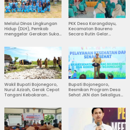
Melalui Dinas Lingkungan
PKK Desa Karangdayu,
Hidup (DLH), Pemkab
Kecamatan Baureno
menggelar Gerakan Suka
Secara Rutin Gelar
Menanam di Lapangan
Pertemuan
Desa Pacing
Wakil Bupati Bojonegoro,
Bupati Bojonegoro,
Nurul Azizah, Gerak Cepat
Resmikan Program Desa
Tangani Kebakaran
Sehat JKN dan Sekaligus
Rumah di Desa
Koperasi Merah Putih
Semambung Kanor
(KDKMP) di Desa Pesen