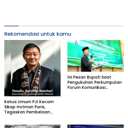
Rekomendasi untuk kamu
Ini Pesan Bupati Saat
Pengukuhan Perkumpulan
Forum Komunikasi
Kelompok Bimbingan
Ibadah Haji dan Umrah
Ketua Umum PJI Kecam
(PFK KBIHU) Kabupaten
Sikap Hotman Paris,
Bojonegoro
Tegaskan Pembelaan
terhadap Martabat
Profesi Jurnalis