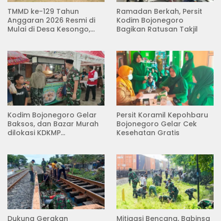
TMMD ke-129 Tahun
Ramadan Berkah, Persit
Anggaran 2026 Resmi di
Kodim Bojonegoro
Mulai di Desa Kesongo,
Bagikan Ratusan Takjil
Kecamatan Kedungadem
Kodim Bojonegoro Gelar
Persit Koramil Kepohbaru
Baksos, dan Bazar Murah
Bojonegoro Gelar Cek
dilokasi KDKMP
Kesehatan Gratis
Pungpungan Kalitidu
Dukung Gerakan
Mitigasi Bencana, Babinsa