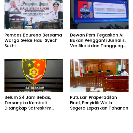
Pemdes Baureno Bersama
Dewan Pers Tegaskan AI
Warga Gelar Haul Syech
Bukan Pengganti Jurnalis,
Sukhi
Verifikasi dan Tanggung
Jawab Redaksi Tetap
Utama
Belum 24 Jam Bebas,
Putusan Praperadilan
Tersangka Kembali
Final, Penyidik Wajib
Ditangkap Satreskrim
Segera Lepaskan Tahanan
Polres Bojonegoro, Dasar
Hukumnya Dipertanyakan