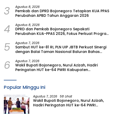
Timur 2026
3
Agustus 8, 2026
Pemkab dan DPRD Bojonegoro Tetapkan KUA PPAS
Perubahan APBD Tahun Anggaran 2026
4
Agustus 8, 2026
DPRD dan Pemkab Bojonegoro Sepakati
Perubahan KUA-PPAS 2026, Fokus Perkuat Program
Prioritas Rakyat
5
Agustus 7, 2026
Sambut HUT ke-81 RI, PLN UIP JBTB Perkuat Sinergi
dengan Balai Taman Nasional Baluran Bahas
Kajian Rencana Proyek SUTET 500 kV Paiton–
6
Watudodol/Kalipuro
Agustus 7, 2026
Wakil Bupati Bojonegoro, Nurul Azizah, Hadiri
Peringatan HUT ke-64 PWRI Kabupaten
Bojonegoro
Popular Minggu Ini
Agustus 7, 2026
58 Lihat
Wakil Bupati Bojonegoro, Nurul Azizah,
Hadiri Peringatan HUT ke-64 PWRI
Kabupaten Bojonegoro