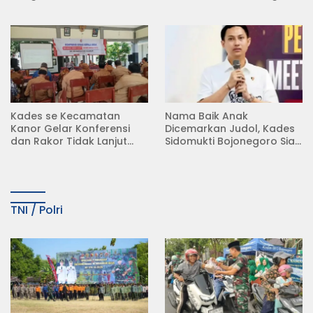
Rumah di Desa
Koperasi Merah Putih
Semambung Kanor
(KDKMP) di Desa Pesen
Kades se Kecamatan
Nama Baik Anak
Kanor Gelar Konferensi
Dicemarkan Judol, Kades
dan Rakor Tidak Lanjut
Sidomukti Bojonegoro Siap
KDMP
Tempuh Jalur Hukum
TNI / Polri