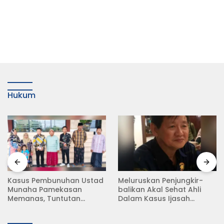
Hukum
Meluruskan Penjungkir-
Rampas Motor Tanpa
balikan Akal Sehat Ahli
Surat Resmi, Modus Baru
Dalam Kasus Ijasah
Debt Collector di Jalan
Jokowi
Raya Babat Lamongan