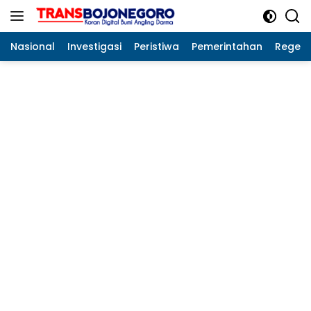
Langsung
ke
konten
Nasional
Investigasi
Peristiwa
Pemerintahan
Regeo