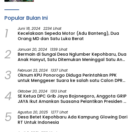
Popular Bulan Ini
1
Juni 18, 2024
2234 Lihat
Kecelakaan Sepeda Motor (Adu Banteng), Dua
Orang MD dan Satu Luka Berat
2
Januari 20, 2024
1339 Lihat
Bermain di Sungai Desa Nglumber Kepohbaru, Dua
Anak Hanyut, Satu Ditemukan Meninggal Satu Anak
Masih Dalam Pencarian
3
Februari 23, 2024
1337 Lihat
Oknum KPU Ponorogo Diduga Perintahkan PPK
untuk Menggeser Suara ke salah satu Calon DPRD
Provinsi Asal Partai Gerindra
4
Oktober 20, 2024
1313 Lihat
SE Ketua DPC Grib Jaya Bojonegoro, Anggota GRIP
JAYA Ikut Amankan Suasana Pelantikan Presiden di
Wilayah Bojonegoro
5
Agustus 20, 2025
1277 Lihat
Desa Betet Kepohbaru Ada Kampung Glowing Dari
RT Untuk Indonesia