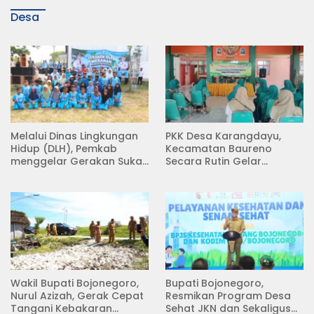
Desa
Melalui Dinas Lingkungan
PKK Desa Karangdayu,
Hidup (DLH), Pemkab
Kecamatan Baureno
menggelar Gerakan Suka
Secara Rutin Gelar
Menanam di Lapangan
Pertemuan
Desa Pacing
Wakil Bupati Bojonegoro,
Bupati Bojonegoro,
Nurul Azizah, Gerak Cepat
Resmikan Program Desa
Tangani Kebakaran
Sehat JKN dan Sekaligus