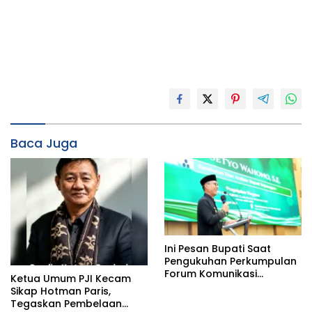
Baca Juga
Ini Pesan Bupati Saat
Pengukuhan Perkumpulan
Forum Komunikasi
Ketua Umum PJI Kecam
Kelompok Bimbingan
Sikap Hotman Paris,
Ibadah Haji dan Umrah
Tegaskan Pembelaan
(PFK KBIHU) Kabupaten