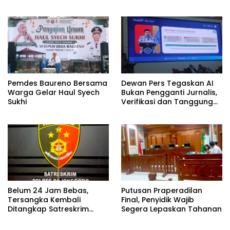
terhadap Martabat
Bojonegoro
Profesi Jurnalis
Pemdes Baureno Bersama
Dewan Pers Tegaskan AI
Warga Gelar Haul Syech
Bukan Pengganti Jurnalis,
Sukhi
Verifikasi dan Tanggung
Jawab Redaksi Tetap
Utama
Belum 24 Jam Bebas,
Putusan Praperadilan
Tersangka Kembali
Final, Penyidik Wajib
Ditangkap Satreskrim
Segera Lepaskan Tahanan
Polres Bojonegoro, Dasar
Hukumnya Dipertanyakan