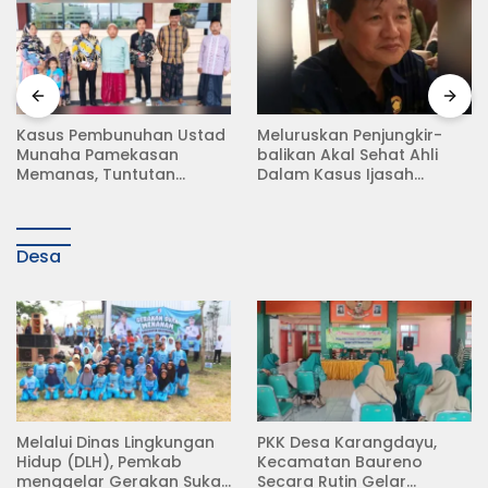
Meluruskan Penjungkir-
Rampas Motor Tanpa
balikan Akal Sehat Ahli
Surat Resmi, Modus Baru
Dalam Kasus Ijasah
Debt Collector di Jalan
Jokowi
Raya Babat Lamongan
Desa
Melalui Dinas Lingkungan
PKK Desa Karangdayu,
Hidup (DLH), Pemkab
Kecamatan Baureno
menggelar Gerakan Suka
Secara Rutin Gelar