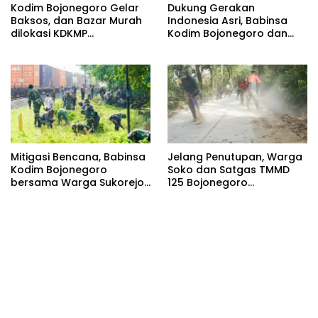
Kodim Bojonegoro Gelar
Dukung Gerakan
Baksos, dan Bazar Murah
Indonesia Asri, Babinsa
dilokasi KDKMP
Kodim Bojonegoro dan
Pungpungan Kalitidu
Masyarakat Karya Bakti
Serentak Membersihkan
Lingkungan
Mitigasi Bencana, Babinsa
Jelang Penutupan, Warga
Kodim Bojonegoro
Soko dan Satgas TMMD
bersama Warga Sukorejo
125 Bojonegoro
Karya Bakti Pembersihan
Laksanakan Kerja Bakti
Sungai