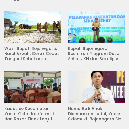
Menanam di Lapangan
Pertemuan
Desa Pacing
Wakil Bupati Bojonegoro,
Bupati Bojonegoro,
Nurul Azizah, Gerak Cepat
Resmikan Program Desa
Tangani Kebakaran
Sehat JKN dan Sekaligus
Rumah di Desa
Koperasi Merah Putih
Semambung Kanor
(KDKMP) di Desa Pesen
Kades se Kecamatan
Nama Baik Anak
Kanor Gelar Konferensi
Dicemarkan Judol, Kades
dan Rakor Tidak Lanjut
Sidomukti Bojonegoro Siap
KDMP
Tempuh Jalur Hukum