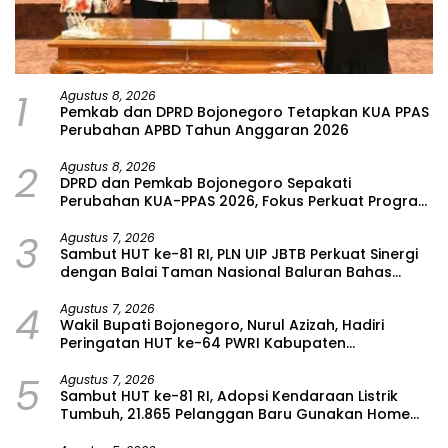
1
Agustus 8, 2026
Pemkab dan DPRD Bojonegoro Tetapkan KUA PPAS
Perubahan APBD Tahun Anggaran 2026
2
Agustus 8, 2026
DPRD dan Pemkab Bojonegoro Sepakati
Perubahan KUA-PPAS 2026, Fokus Perkuat Program
Prioritas Rakyat
3
Agustus 7, 2026
Sambut HUT ke-81 RI, PLN UIP JBTB Perkuat Sinergi
dengan Balai Taman Nasional Baluran Bahas
Kajian Rencana Proyek SUTET 500 kV Paiton–
4
Watudodol/Kalipuro
Agustus 7, 2026
Wakil Bupati Bojonegoro, Nurul Azizah, Hadiri
Peringatan HUT ke-64 PWRI Kabupaten
Bojonegoro
5
Agustus 7, 2026
Sambut HUT ke-81 RI, Adopsi Kendaraan Listrik
Tumbuh, 21.865 Pelanggan Baru Gunakan Home
Charging Services PLN pada Semester I 2026