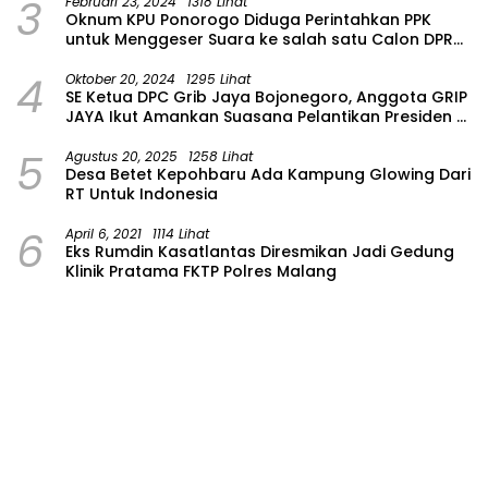
3
Februari 23, 2024
1318 Lihat
Oknum KPU Ponorogo Diduga Perintahkan PPK
untuk Menggeser Suara ke salah satu Calon DPRD
Provinsi Asal Partai Gerindra
4
Oktober 20, 2024
1295 Lihat
SE Ketua DPC Grib Jaya Bojonegoro, Anggota GRIP
JAYA Ikut Amankan Suasana Pelantikan Presiden di
Wilayah Bojonegoro
5
Agustus 20, 2025
1258 Lihat
Desa Betet Kepohbaru Ada Kampung Glowing Dari
RT Untuk Indonesia
6
April 6, 2021
1114 Lihat
Eks Rumdin Kasatlantas Diresmikan Jadi Gedung
Klinik Pratama FKTP Polres Malang