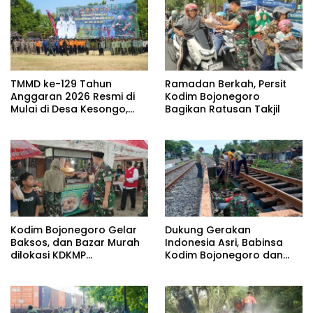
TMMD ke-129 Tahun
Ramadan Berkah, Persit
Anggaran 2026 Resmi di
Kodim Bojonegoro
Mulai di Desa Kesongo,
Bagikan Ratusan Takjil
Kecamatan Kedungadem
Kodim Bojonegoro Gelar
Dukung Gerakan
Baksos, dan Bazar Murah
Indonesia Asri, Babinsa
dilokasi KDKMP
Kodim Bojonegoro dan
Pungpungan Kalitidu
Masyarakat Karya Bakti
Serentak Membersihkan
Lingkungan