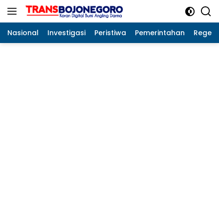
Langsung
ke
konten
Nasional
Investigasi
Peristiwa
Pemerintahan
Regeo