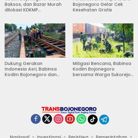
Baksos, dan Bazar Murah
Bojonegoro Gelar Cek
dilokasi KDKMP
Kesehatan Gratis
Pungpungan Kalitidu
Dukung Gerakan
Mitigasi Bencana, Babinsa
Indonesia Asri, Babinsa
Kodim Bojonegoro
Kodim Bojonegoro dan
bersama Warga Sukorejo
Masyarakat Karya Bakti
Karya Bakti Pembersihan
Serentak Membersihkan
Sungai
Lingkungan
Nasional
Investigasi
Peristiwa
Pemerintahan