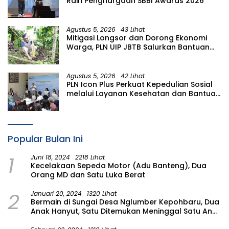
Raih Penghargaan SBBI Awards 2026
Agustus 5, 2026
43 Lihat
Mitigasi Longsor dan Dorong Ekonomi
Warga, PLN UIP JBTB Salurkan Bantuan
Konservasi 4.000 Pohon Aren Genjah
Asal Aceh di Banyuwangi
Agustus 5, 2026
42 Lihat
PLN Icon Plus Perkuat Kepedulian Sosial
melalui Layanan Kesehatan dan Bantuan
Komprehensif bagi Lansia di Malang
Popular Bulan Ini
1
Juni 18, 2024
2218 Lihat
Kecelakaan Sepeda Motor (Adu Banteng), Dua
Orang MD dan Satu Luka Berat
2
Januari 20, 2024
1320 Lihat
Bermain di Sungai Desa Nglumber Kepohbaru, Dua
Anak Hanyut, Satu Ditemukan Meninggal Satu Anak
Masih Dalam Pencarian