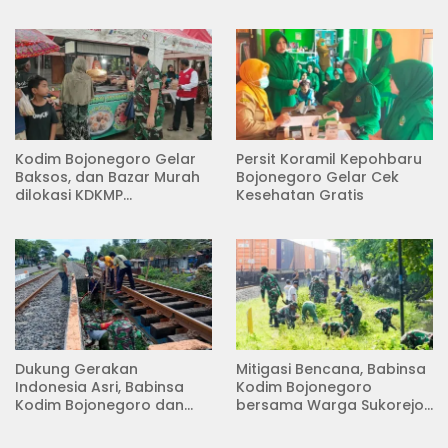
Kecamatan Kedungadem
Kodim Bojonegoro Gelar
Persit Koramil Kepohbaru
Baksos, dan Bazar Murah
Bojonegoro Gelar Cek
dilokasi KDKMP
Kesehatan Gratis
Pungpungan Kalitidu
Dukung Gerakan
Mitigasi Bencana, Babinsa
Indonesia Asri, Babinsa
Kodim Bojonegoro
Kodim Bojonegoro dan
bersama Warga Sukorejo
Masyarakat Karya Bakti
Karya Bakti Pembersihan
Serentak Membersihkan
Sungai