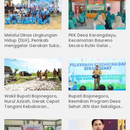
Melalui Dinas Lingkungan
PKK Desa Karangdayu,
Hidup (DLH), Pemkab
Kecamatan Baureno
menggelar Gerakan Suka
Secara Rutin Gelar
Menanam di Lapangan
Pertemuan
Desa Pacing
Wakil Bupati Bojonegoro,
Bupati Bojonegoro,
Nurul Azizah, Gerak Cepat
Resmikan Program Desa
Tangani Kebakaran
Sehat JKN dan Sekaligus
Rumah di Desa
Koperasi Merah Putih
Semambung Kanor
(KDKMP) di Desa Pesen