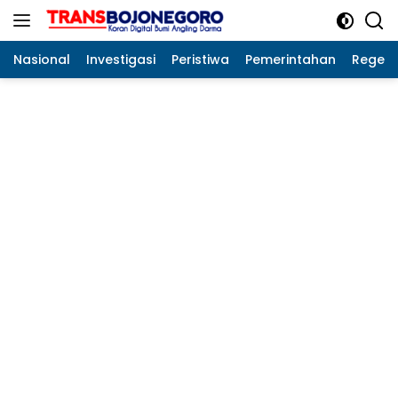
Langsung
ke
konten
Nasional
Investigasi
Peristiwa
Pemerintahan
Regeo