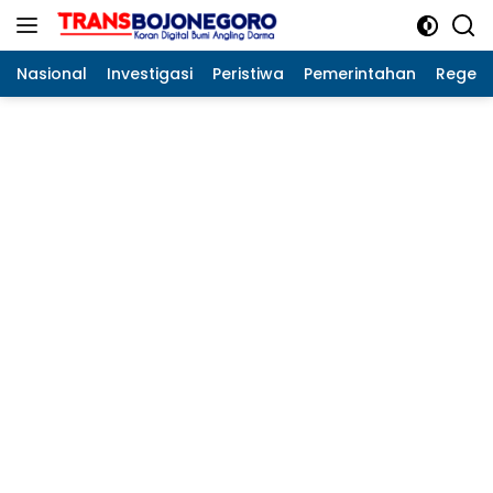
Langsung
ke
konten
Nasional
Investigasi
Peristiwa
Pemerintahan
Regeo