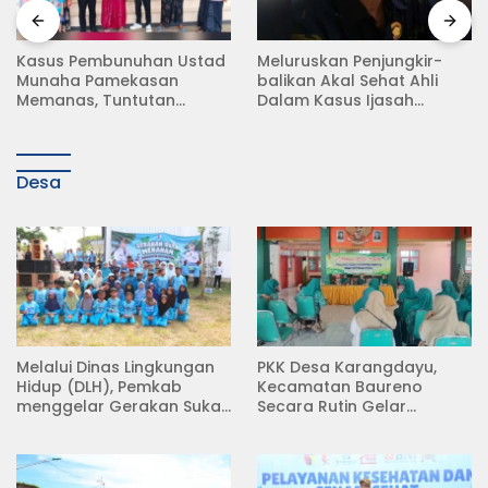
Kasus Pembunuhan Ustad
Meluruskan Penjungkir-
Munaha Pamekasan
balikan Akal Sehat Ahli
Memanas, Tuntutan
Dalam Kasus Ijasah
Hukuman Mati Menggema
Jokowi
Desa
Melalui Dinas Lingkungan
PKK Desa Karangdayu,
Hidup (DLH), Pemkab
Kecamatan Baureno
menggelar Gerakan Suka
Secara Rutin Gelar
Menanam di Lapangan
Pertemuan
Desa Pacing