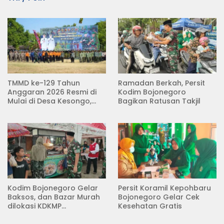
TMMD ke-129 Tahun
Ramadan Berkah, Persit
Anggaran 2026 Resmi di
Kodim Bojonegoro
Mulai di Desa Kesongo,
Bagikan Ratusan Takjil
Kecamatan Kedungadem
Kodim Bojonegoro Gelar
Persit Koramil Kepohbaru
Baksos, dan Bazar Murah
Bojonegoro Gelar Cek
dilokasi KDKMP
Kesehatan Gratis
Pungpungan Kalitidu