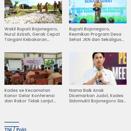
Wakil Bupati Bojonegoro,
Bupati Bojonegoro,
Nurul Azizah, Gerak Cepat
Resmikan Program Desa
Tangani Kebakaran
Sehat JKN dan Sekaligus
Rumah di Desa
Koperasi Merah Putih
Semambung Kanor
(KDKMP) di Desa Pesen
Kades se Kecamatan
Nama Baik Anak
Kanor Gelar Konferensi
Dicemarkan Judol, Kades
dan Rakor Tidak Lanjut
Sidomukti Bojonegoro Siap
KDMP
Tempuh Jalur Hukum
TNI / Polri