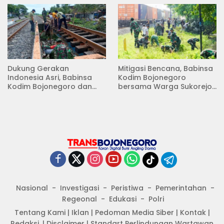
Dukung Gerakan
Mitigasi Bencana, Babinsa
Indonesia Asri, Babinsa
Kodim Bojonegoro
Kodim Bojonegoro dan
bersama Warga Sukorejo
Masyarakat Karya Bakti
Karya Bakti Pembersihan
Serentak Membersihkan
Sungai
Lingkungan
Nasional
Investigasi
Peristiwa
Pemerintahan
Regeonal
Edukasi
Polri
Tentang Kami
|
Iklan
|
Pedoman Media Siber
|
Kontak
|
Redaksi.
|
Disclaimer
|
Standart Perlindungan Wartawan