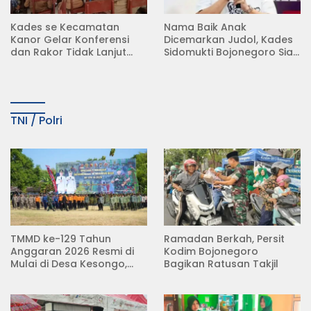
Kades se Kecamatan
Nama Baik Anak
Kanor Gelar Konferensi
Dicemarkan Judol, Kades
dan Rakor Tidak Lanjut
Sidomukti Bojonegoro Siap
KDMP
Tempuh Jalur Hukum
TNI / Polri
TMMD ke-129 Tahun
Ramadan Berkah, Persit
Anggaran 2026 Resmi di
Kodim Bojonegoro
Mulai di Desa Kesongo,
Bagikan Ratusan Takjil
Kecamatan Kedungadem