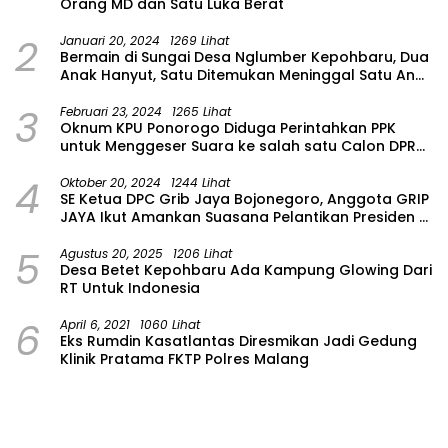
Orang MD dan Satu Luka Berat
2
Januari 20, 2024
1269 Lihat
Bermain di Sungai Desa Nglumber Kepohbaru, Dua
Anak Hanyut, Satu Ditemukan Meninggal Satu Anak
Masih Dalam Pencarian
3
Februari 23, 2024
1265 Lihat
Oknum KPU Ponorogo Diduga Perintahkan PPK
untuk Menggeser Suara ke salah satu Calon DPRD
Provinsi Asal Partai Gerindra
4
Oktober 20, 2024
1244 Lihat
SE Ketua DPC Grib Jaya Bojonegoro, Anggota GRIP
JAYA Ikut Amankan Suasana Pelantikan Presiden di
Wilayah Bojonegoro
5
Agustus 20, 2025
1206 Lihat
Desa Betet Kepohbaru Ada Kampung Glowing Dari
RT Untuk Indonesia
6
April 6, 2021
1060 Lihat
Eks Rumdin Kasatlantas Diresmikan Jadi Gedung
Klinik Pratama FKTP Polres Malang