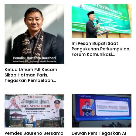
Ini Pesan Bupati Saat
Pengukuhan Perkumpulan
Forum Komunikasi
Kelompok Bimbingan
Ibadah Haji dan Umrah
Ketua Umum PJI Kecam
(PFK KBIHU) Kabupaten
Sikap Hotman Paris,
Bojonegoro
Tegaskan Pembelaan
terhadap Martabat
Profesi Jurnalis
Pemdes Baureno Bersama
Dewan Pers Tegaskan AI