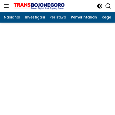
Langsung
ke
konten
Nasional
Investigasi
Peristiwa
Pemerintahan
Regeo