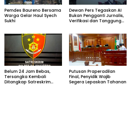
Pemdes Baureno Bersama
Dewan Pers Tegaskan AI
Warga Gelar Haul Syech
Bukan Pengganti Jurnalis,
Sukhi
Verifikasi dan Tanggung
Jawab Redaksi Tetap
Utama
Belum 24 Jam Bebas,
Putusan Praperadilan
Tersangka Kembali
Final, Penyidik Wajib
Ditangkap Satreskrim
Segera Lepaskan Tahanan
Polres Bojonegoro, Dasar
Hukumnya Dipertanyakan