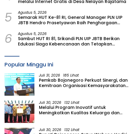
melalui Internet Gratis di Desa Nelayan Rajatama
5
Agustus 5, 2026
Semarak HUT Ke-81 RI, General Manager PLN UIP
JBTB Hendro Prasetyawan Raih Penghargaan
Prestisius
6
Agustus 5, 2026
Sambut HUT RI 81, Srikandi PLN UIP JBTB Berikan
Edukasi Siaga Kebencanaan dan Tetapkan
Komunitas Perempuan Tangguh Bencana di
Kampung Aren Simacan Banyuwangi
Popular Minggu Ini
Juli 31, 2026
185 Lihat
Pemkab Bojonegoro Perkuat Sinergi, dan
Kemitraan Organisasi Kemasyarakatan
Tahun 2026
Juli 30, 2026
132 Lihat
Melalui Program Inovatif untuk
Meningkatkan Kualitas Keluarga dan
SDM, Pemkab Bononegoro Raih
Pengakuan dari Pemerintah Pusat
Juli 30, 2026
132 Lihat