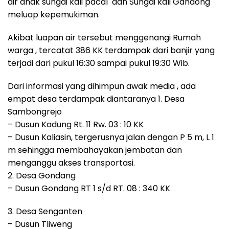
air anak sungai kali pacal dan Sungai kali Gandong
meluap kepemukiman.
Akibat luapan air tersebut menggenangi Rumah
warga , tercatat 386 KK terdampak dari banjir yang
terjadi dari pukul 16:30 sampai pukul 19:30 Wib.
Dari informasi yang dihimpun awak media , ada
empat desa terdampak diantaranya 1. Desa
Sambongrejo
– Dusun Kadung Rt. 11 Rw. 03 : 10 KK
– Dusun Kaliasin, tergerusnya jalan dengan P 5 m, L 1
m sehingga membahayakan jembatan dan
menganggu akses transportasi.
2. Desa Gondang
– Dusun Gondang RT 1 s/d RT. 08 : 340 KK
3. Desa Senganten
– Dusun Tliweng