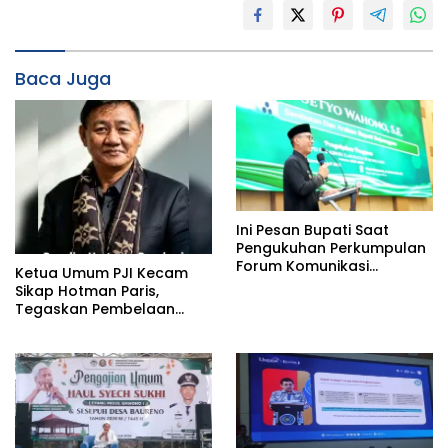
Baca Juga
Ini Pesan Bupati Saat
Pengukuhan Perkumpulan
Forum Komunikasi
Ketua Umum PJI Kecam
Kelompok Bimbingan
Sikap Hotman Paris,
Ibadah Haji dan Umrah
Tegaskan Pembelaan
(PFK KBIHU) Kabupaten
terhadap Martabat
Bojonegoro
Profesi Jurnalis