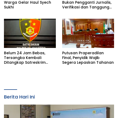
Warga Gelar Haul Syech
Bukan Pengganti Jurnalis,
Sukhi
Verifikasi dan Tanggung
Jawab Redaksi Tetap
Utama
Belum 24 Jam Bebas,
Putusan Praperadilan
Tersangka Kembali
Final, Penyidik Wajib
Ditangkap Satreskrim
Segera Lepaskan Tahanan
Polres Bojonegoro, Dasar
Hukumnya Dipertanyakan
Berita Hari Ini