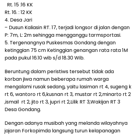
Rt. 15 :16 KK
Rt. 16. : 12 KK
4. Desa Jari
– Dusun Kaliasin RT. 17, terjadi longsor di jalan dengan
P: 7m, L: 2m sehingga mengganggu tarmsportasi.
5. Tergenangnya Puskesmas Gondang dengan
ketinggian 75 cm Ketinggian genangan rata rata 1M
pada pukul 16.10 wib s/d 18.30 Wib.
Beruntung dalam peristiws tersebut tidak ada
korban jiwa namun beberapa rumah warga
mengalami rusak sedang, yaitu lasiman rt 4, sugeng k
rt 6, wantoro rt 6,kusnan rt 3, mustar rt 2,minarto rt 2
,ismail rt 2, jito rt 3, jupri rt 2,Lilik RT 3,Wakijan RT 3
Desa Gondang.
Dengan adanya musibah yang melanda wilayahnya
jajaran Forkopimda langsung turun kelapanagan