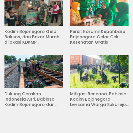
Kodim Bojonegoro Gelar
Persit Koramil Kepohbaru
Baksos, dan Bazar Murah
Bojonegoro Gelar Cek
dilokasi KDKMP
Kesehatan Gratis
Pungpungan Kalitidu
Dukung Gerakan
Mitigasi Bencana, Babinsa
Indonesia Asri, Babinsa
Kodim Bojonegoro
Kodim Bojonegoro dan
bersama Warga Sukorejo
Masyarakat Karya Bakti
Karya Bakti Pembersihan
Serentak Membersihkan
Sungai
Lingkungan