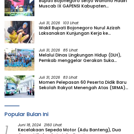
Bupati Bojonegoro Setyo Wahono Hadiri
Muscab IX GAPENSI Kabupaten
Bojonegoro
Juli 31, 2026
103 Lihat
Wakil Bupati Bojonegoro Nurul Azizah
Laksanakan Kunjungan Kerja ke
Kecamatan Temayang
Juli 31, 2026
85 Lihat
Melalui Dinas Lingkungan Hidup (DLH),
Pemkab menggelar Gerakan Suka
Menanam di Lapangan Desa Pacing
Juli 31, 2026
83 Lihat
Momen Pelepasan 60 Peserta Didik Baru
Sekolah Rakyat Menengah Atas (SRMA)
36 Bojonegoro Tahun Ajaran 2026/2027
Popular Bulan Ini
1
Juni 18, 2024
2160 Lihat
Kecelakaan Sepeda Motor (Adu Banteng), Dua