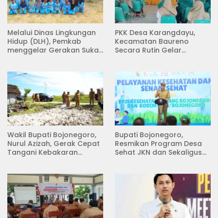
Melalui Dinas Lingkungan
PKK Desa Karangdayu,
Hidup (DLH), Pemkab
Kecamatan Baureno
menggelar Gerakan Suka
Secara Rutin Gelar
Menanam di Lapangan
Pertemuan
Desa Pacing
Wakil Bupati Bojonegoro,
Bupati Bojonegoro,
Nurul Azizah, Gerak Cepat
Resmikan Program Desa
Tangani Kebakaran
Sehat JKN dan Sekaligus
Rumah di Desa
Koperasi Merah Putih
Semambung Kanor
(KDKMP) di Desa Pesen