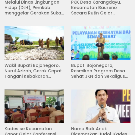
Melalui Dinas Lingkungan
PKK Desa Karangdayu,
Hidup (DLH), Pemkab
Kecamatan Baureno
menggelar Gerakan Suka
Secara Rutin Gelar
Menanam di Lapangan
Pertemuan
Desa Pacing
Wakil Bupati Bojonegoro,
Bupati Bojonegoro,
Nurul Azizah, Gerak Cepat
Resmikan Program Desa
Tangani Kebakaran
Sehat JKN dan Sekaligus
Rumah di Desa
Koperasi Merah Putih
Semambung Kanor
(KDKMP) di Desa Pesen
Kades se Kecamatan
Nama Baik Anak
Kanor Gelar Konferensi
Dicemarkan Judol, Kades