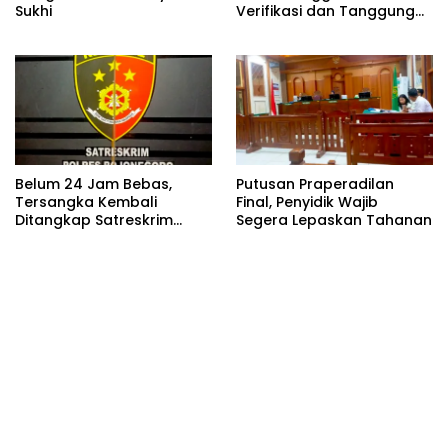
Sukhi
Verifikasi dan Tanggung
Jawab Redaksi Tetap
Utama
Belum 24 Jam Bebas,
Putusan Praperadilan
Tersangka Kembali
Final, Penyidik Wajib
Ditangkap Satreskrim
Segera Lepaskan Tahanan
Polres Bojonegoro, Dasar
Hukumnya Dipertanyakan