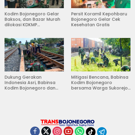
Kodim Bojonegoro Gelar
Persit Koramil Kepohbaru
Baksos, dan Bazar Murah
Bojonegoro Gelar Cek
dilokasi KDKMP
Kesehatan Gratis
Pungpungan Kalitidu
Dukung Gerakan
Mitigasi Bencana, Babinsa
Indonesia Asri, Babinsa
Kodim Bojonegoro
Kodim Bojonegoro dan
bersama Warga Sukorejo
Masyarakat Karya Bakti
Karya Bakti Pembersihan
Serentak Membersihkan
Sungai
Lingkungan