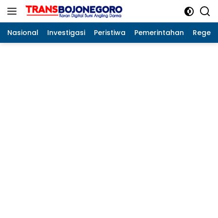
Langsung
ke
konten
Nasional
Investigasi
Peristiwa
Pemerintahan
Regeo