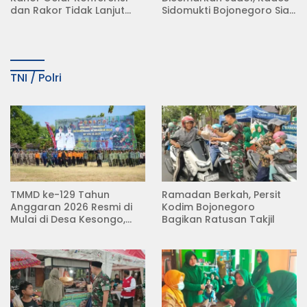
dan Rakor Tidak Lanjut
Sidomukti Bojonegoro Siap
KDMP
Tempuh Jalur Hukum
TNI / Polri
TMMD ke-129 Tahun
Ramadan Berkah, Persit
Anggaran 2026 Resmi di
Kodim Bojonegoro
Mulai di Desa Kesongo,
Bagikan Ratusan Takjil
Kecamatan Kedungadem