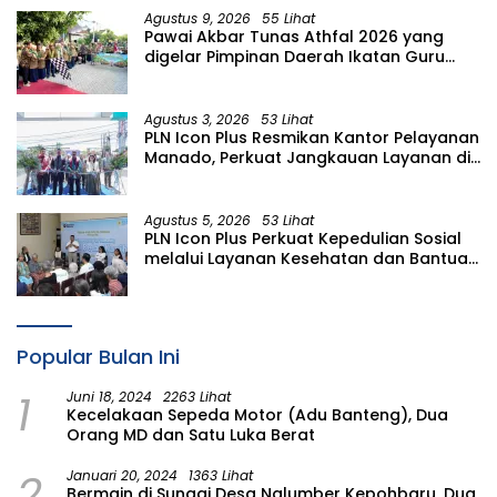
Agustus 9, 2026
55 Lihat
Pawai Akbar Tunas Athfal 2026 yang
digelar Pimpinan Daerah Ikatan Guru
Aisyiyah Bustanul Athfal (PD IGABA)
Kabupaten Bojonegoro
Agustus 3, 2026
53 Lihat
PLN Icon Plus Resmikan Kantor Pelayanan
Manado, Perkuat Jangkauan Layanan di
Sulawesi Utara
Agustus 5, 2026
53 Lihat
PLN Icon Plus Perkuat Kepedulian Sosial
melalui Layanan Kesehatan dan Bantuan
Komprehensif bagi Lansia di Malang
Popular Bulan Ini
1
Juni 18, 2024
2263 Lihat
Kecelakaan Sepeda Motor (Adu Banteng), Dua
Orang MD dan Satu Luka Berat
2
Januari 20, 2024
1363 Lihat
Bermain di Sungai Desa Nglumber Kepohbaru, Dua