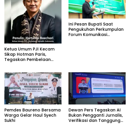
Ini Pesan Bupati Saat
Pengukuhan Perkumpulan
Forum Komunikasi
Kelompok Bimbingan
Ibadah Haji dan Umrah
Ketua Umum PJI Kecam
(PFK KBIHU) Kabupaten
Sikap Hotman Paris,
Bojonegoro
Tegaskan Pembelaan
terhadap Martabat
Profesi Jurnalis
Pemdes Baureno Bersama
Dewan Pers Tegaskan AI
Warga Gelar Haul Syech
Bukan Pengganti Jurnalis,
Sukhi
Verifikasi dan Tanggung
Jawab Redaksi Tetap