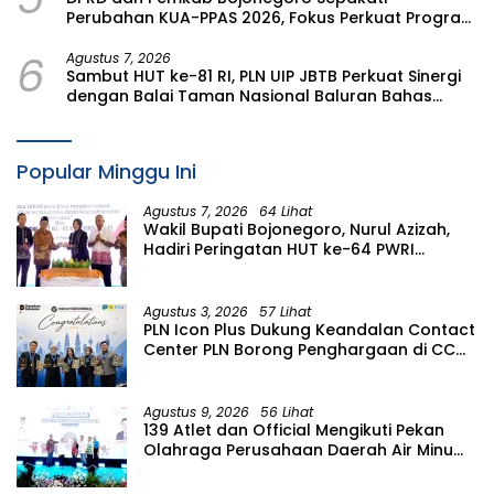
Perubahan KUA-PPAS 2026, Fokus Perkuat Program
Prioritas Rakyat
6
Agustus 7, 2026
Sambut HUT ke-81 RI, PLN UIP JBTB Perkuat Sinergi
dengan Balai Taman Nasional Baluran Bahas
Kajian Rencana Proyek SUTET 500 kV Paiton–
Watudodol/Kalipuro
Popular Minggu Ini
Agustus 7, 2026
64 Lihat
Wakil Bupati Bojonegoro, Nurul Azizah,
Hadiri Peringatan HUT ke-64 PWRI
Kabupaten Bojonegoro
Agustus 3, 2026
57 Lihat
PLN Icon Plus Dukung Keandalan Contact
Center PLN Borong Penghargaan di CCW
2026
Agustus 9, 2026
56 Lihat
139 Atlet dan Official Mengikuti Pekan
Olahraga Perusahaan Daerah Air Minum
(PORPAMDA) Jawa Timur 2026