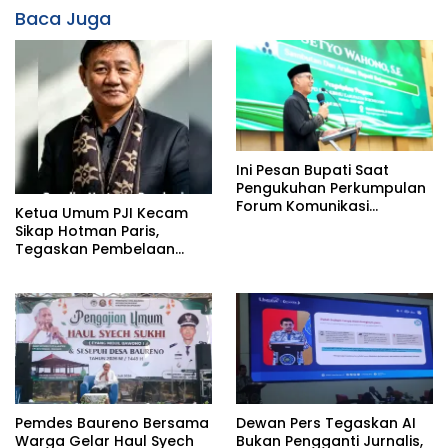
Baca Juga
Ini Pesan Bupati Saat
Pengukuhan Perkumpulan
Forum Komunikasi
Ketua Umum PJI Kecam
Kelompok Bimbingan
Sikap Hotman Paris,
Ibadah Haji dan Umrah
Tegaskan Pembelaan
(PFK KBIHU) Kabupaten
terhadap Martabat
Bojonegoro
Profesi Jurnalis
Pemdes Baureno Bersama
Dewan Pers Tegaskan AI
Warga Gelar Haul Syech
Bukan Pengganti Jurnalis,