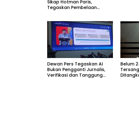
Sikap Hotman Paris,
Umrah (
Tegaskan Pembelaan
Kabupat
terhadap Martabat Profesi
Jurnalis
Dewan Pers Tegaskan AI
Belum 2
Bukan Pengganti Jurnalis,
Tersang
Verifikasi dan Tanggung
Ditangk
Jawab Redaksi Tetap
Bojoneg
Utama
Hukumny