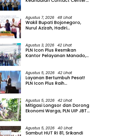
Keandalan Contact Center
PLN Borong Penghargaan di
CCW 2026
Agustus 7, 2026
48 Lihat
Wakil Bupati Bojonegoro,
Nurul Azizah, Hadiri
Peringatan HUT ke-64 PWRI
Kabupaten Bojonegoro
Agustus 3, 2026
42 Lihat
PLN Icon Plus Resmikan
Kantor Pelayanan Manado,
Perkuat Jangkauan Layanan
di Sulawesi Utara
Agustus 5, 2026
42 Lihat
Layanan Bertumbuh Pesat!
PLN Icon Plus Raih
Penghargaan SBBI Awards
2026
Agustus 5, 2026
42 Lihat
Mitigasi Longsor dan Dorong
Ekonomi Warga, PLN UIP JBTB
Salurkan Bantuan
Konservasi 4.000 Pohon
Aren Genjah Asal Aceh di
Agustus 5, 2026
40 Lihat
Banyuwangi
Sambut HUT RI 81, Srikandi