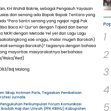
in, KH Wahdi Bakrie, sebagai Pengasuh Yayasan
tusias dan senang ada Bapak Bapak Tentara yang
da “Para Santri senang yang ngajar ngaji Pak
Pop
Bisa Baca Al-Qur’an dengan Tajwid dan benar
1
ta NKRI dengan Metode Yel yel dan Lagu Lagu
rsakalangkong sae onggu, malar mugeh Barokah)
ekali semoga Barokah)” tegasnya dengan bahasa
2
ang mayoritas masyarakatnya berbahasa
a/Riska/Red)
3
083/Bdj Malang
4
am Sikap Hotman Paris, Tegaskan Pembelaan
ofesi Jurnalis
5
at Pengukuhan Perkumpulan Forum Komunikasi
Ibadah Haji dan Umrah (PFK KBIHU) Kabupaten