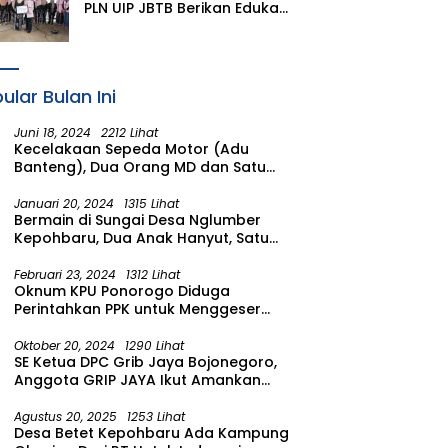
PLN UIP JBTB Berikan Edukasi
Siaga Kebencanaan dan
Tetapkan Komunitas
Perempuan Tangguh
Bencana di Kampung Aren
ular Bulan Ini
Simacan Banyuwangi
Juni 18, 2024
2212 Lihat
Kecelakaan Sepeda Motor (Adu
Banteng), Dua Orang MD dan Satu
Luka Berat
Januari 20, 2024
1315 Lihat
Bermain di Sungai Desa Nglumber
Kepohbaru, Dua Anak Hanyut, Satu
Ditemukan Meninggal Satu Anak
Masih Dalam Pencarian
Februari 23, 2024
1312 Lihat
Oknum KPU Ponorogo Diduga
Perintahkan PPK untuk Menggeser
Suara ke salah satu Calon DPRD
Provinsi Asal Partai Gerindra
Oktober 20, 2024
1290 Lihat
SE Ketua DPC Grib Jaya Bojonegoro,
Anggota GRIP JAYA Ikut Amankan
Suasana Pelantikan Presiden di
Wilayah Bojonegoro
Agustus 20, 2025
1253 Lihat
Desa Betet Kepohbaru Ada Kampung