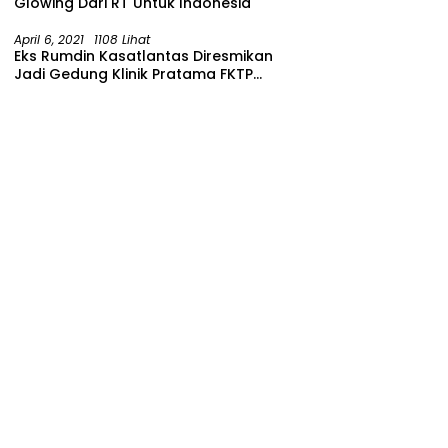
Glowing Dari RT Untuk Indonesia
April 6, 2021
1108 Lihat
Eks Rumdin Kasatlantas Diresmikan
Jadi Gedung Klinik Pratama FKTP
Polres Malang