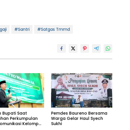
aji
#Santri
#Satgas Tmmd
n Bupati Saat
Pemdes Baureno Bersama
uhan Perkumpulan
Warga Gelar Haul Syech
omunikasi Kelompok
Sukhi
an Ibadah Haji dan