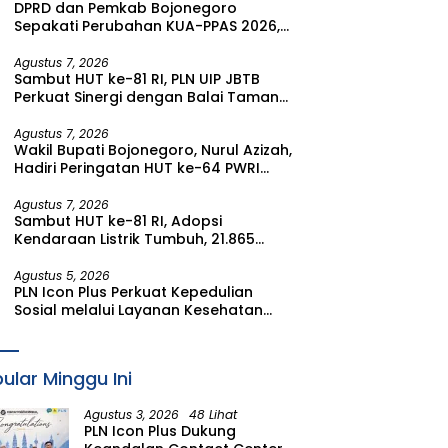
DPRD dan Pemkab Bojonegoro
Sepakati Perubahan KUA-PPAS 2026,
Fokus Perkuat Program Prioritas
Rakyat
Agustus 7, 2026
Sambut HUT ke-81 RI, PLN UIP JBTB
Perkuat Sinergi dengan Balai Taman
Nasional Baluran Bahas Kajian
Rencana Proyek SUTET 500 kV Paiton–
Agustus 7, 2026
Wakil Bupati Bojonegoro, Nurul Azizah,
Watudodol/Kalipuro
Hadiri Peringatan HUT ke-64 PWRI
Kabupaten Bojonegoro
Agustus 7, 2026
Sambut HUT ke-81 RI, Adopsi
Kendaraan Listrik Tumbuh, 21.865
Pelanggan Baru Gunakan Home
Charging Services PLN pada Semester
Agustus 5, 2026
PLN Icon Plus Perkuat Kepedulian
I 2026
Sosial melalui Layanan Kesehatan
dan Bantuan Komprehensif bagi
Lansia di Malang
ular Minggu Ini
Agustus 3, 2026
48 Lihat
PLN Icon Plus Dukung