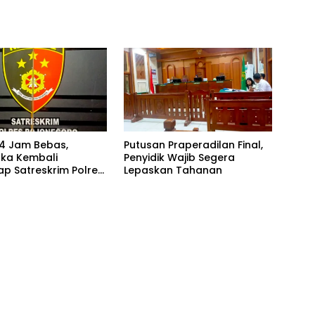
PFK KBIHU)
en Bojonegoro
4 Jam Bebas,
Putusan Praperadilan Final,
ka Kembali
Penyidik Wajib Segera
ap Satreskrim Polres
Lepaskan Tahanan
oro, Dasar
a Dipertanyakan