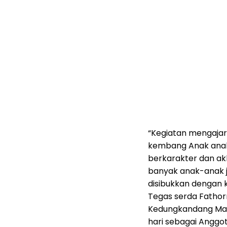
“Kegiatan mengajark
kembang Anak anak,
berkarakter dan ak
banyak anak-anak j
disibukkan dengan 
Tegas serda Fathor
Kedungkandang Mal
hari sebagai Anggo