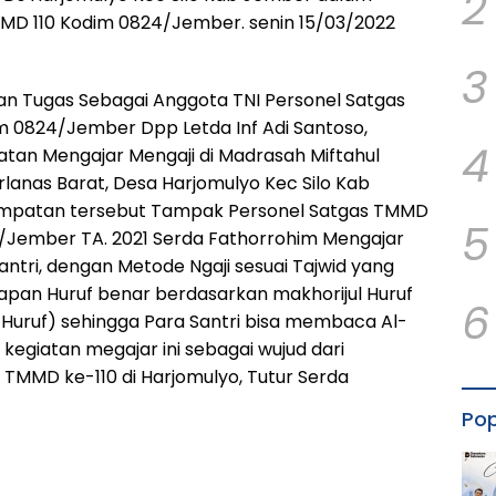
2
MD 110 Kodim 0824/Jember. senin 15/03/2022
3
n Tugas Sebagai Anggota TNI Personel Satgas
m 0824/Jember Dpp Letda Inf Adi Santoso,
4
tan Mengajar Mengaji di Madrasah Miftahul
lanas Barat, Desa Harjomulyo Kec Silo Kab
mpatan tersebut Tampak Personel Satgas TMMD
5
4/Jember TA. 2021 Serda Fathorrohim Mengajar
antri, dengan Metode Ngaji sesuai Tajwid yang
pan Huruf benar berdasarkan makhorijul Huruf
6
Huruf) sehingga Para Santri bisa membaca Al-
 kegiatan megajar ini sebagai wujud dari
 TMMD ke-110 di Harjomulyo, Tutur Serda
Pop