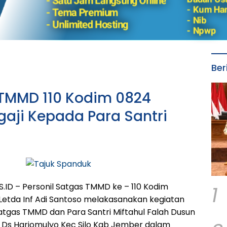
Ber
 TMMD 110 Kodim 0824
gaji Kepada Para Santri
1
D – Personil Satgas TMMD ke – 110 Kodim
tda Inf Adi Santoso melakasanakan kegiatan
atgas TMMD dan Para Santri Miftahul Falah Dusun
 Ds Harjomulyo Kec Silo Kab Jember dalam