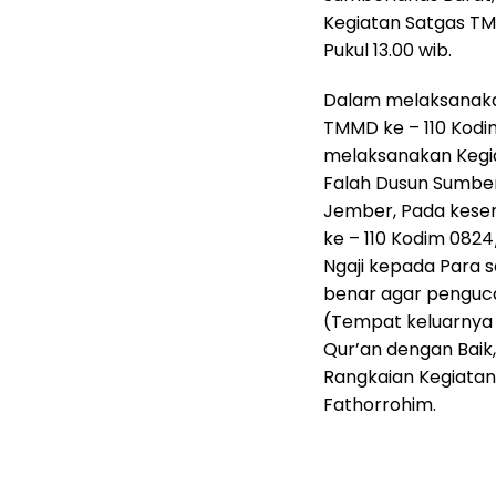
Kegiatan Satgas TM
Pukul 13.00 wib.
Dalam melaksanaka
TMMD ke – 110 Kodi
melaksanakan Kegia
Falah Dusun Sumber
Jember, Pada kese
ke – 110 Kodim 082
Ngaji kepada Para s
benar agar penguca
(Tempat keluarnya 
Qur’an dengan Baik,
Rangkaian Kegiatan
Fathorrohim.