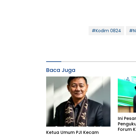
#Kodim 0824
#Ng
Baca Juga
Ini Pesa
Penguk
Forum K
Ketua Umum PJI Kecam
Bimbing