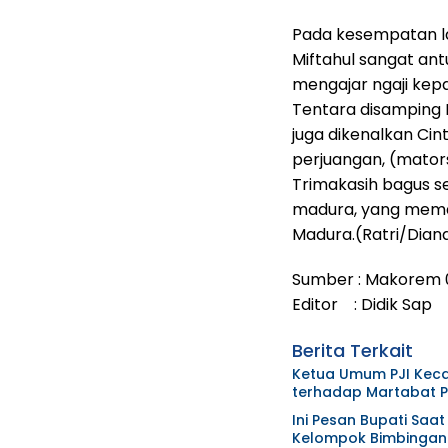
Pada kesempatan la
Miftahul sangat an
mengajar ngaji kepa
Tentara disamping 
juga dikenalkan Cin
perjuangan, (mato
Trimakasih bagus s
madura, yang mem
Madura.(Ratri/Dian
Sumber : Makorem 
Editor : Didik Sap
Berita Terkait
Ketua Umum PJI Kec
terhadap Martabat Pr
Ini Pesan Bupati Sa
Kelompok Bimbingan 