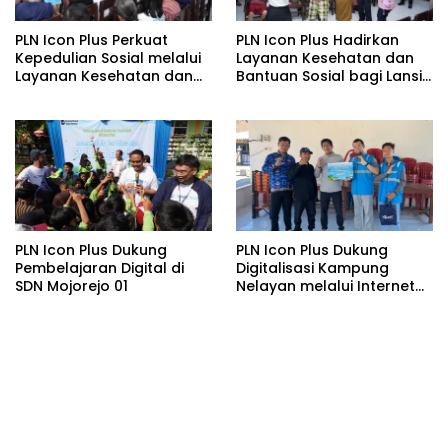
PLN Icon Plus Perkuat
PLN Icon Plus Hadirkan
Kepedulian Sosial melalui
Layanan Kesehatan dan
Layanan Kesehatan dan
Bantuan Sosial bagi Lansia
Bantuan Komprehensif
di Rumah Belas Kasih
bagi Lansia di Malang
Malang
PLN Icon Plus Dukung
PLN Icon Plus Dukung
Pembelajaran Digital di
Digitalisasi Kampung
SDN Mojorejo 01
Nelayan melalui Internet
Gratis di Desa Nelayan
Rajatama