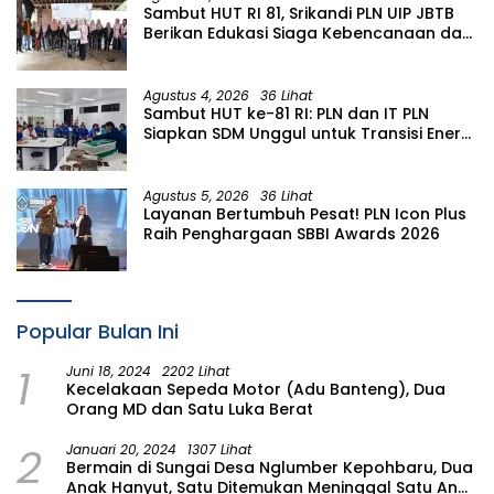
Sambut HUT RI 81, Srikandi PLN UIP JBTB
Berikan Edukasi Siaga Kebencanaan dan
Tetapkan Komunitas Perempuan
Tangguh Bencana di Kampung Aren
Simacan Banyuwangi
Agustus 4, 2026
36 Lihat
Sambut HUT ke-81 RI: PLN dan IT PLN
Siapkan SDM Unggul untuk Transisi Energi
Lewat Pelatihan Energi Terbarukan bagi
Siswa SMA
Agustus 5, 2026
36 Lihat
Layanan Bertumbuh Pesat! PLN Icon Plus
Raih Penghargaan SBBI Awards 2026
Popular Bulan Ini
1
Juni 18, 2024
2202 Lihat
Kecelakaan Sepeda Motor (Adu Banteng), Dua
Orang MD dan Satu Luka Berat
2
Januari 20, 2024
1307 Lihat
Bermain di Sungai Desa Nglumber Kepohbaru, Dua
Anak Hanyut, Satu Ditemukan Meninggal Satu Anak