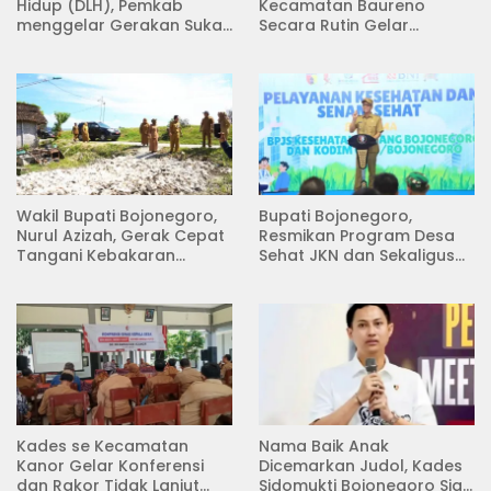
Hidup (DLH), Pemkab
Kecamatan Baureno
menggelar Gerakan Suka
Secara Rutin Gelar
Menanam di Lapangan
Pertemuan
Desa Pacing
Wakil Bupati Bojonegoro,
Bupati Bojonegoro,
Nurul Azizah, Gerak Cepat
Resmikan Program Desa
Tangani Kebakaran
Sehat JKN dan Sekaligus
Rumah di Desa
Koperasi Merah Putih
Semambung Kanor
(KDKMP) di Desa Pesen
Kades se Kecamatan
Nama Baik Anak
Kanor Gelar Konferensi
Dicemarkan Judol, Kades
dan Rakor Tidak Lanjut
Sidomukti Bojonegoro Siap