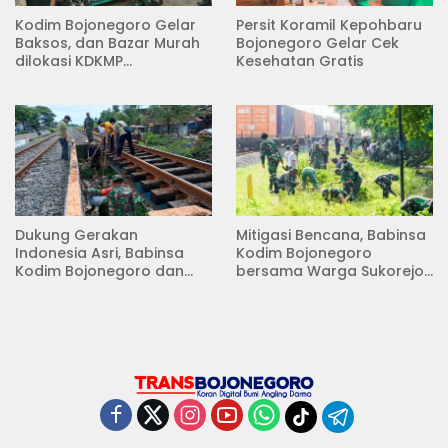
Kodim Bojonegoro Gelar
Persit Koramil Kepohbaru
Baksos, dan Bazar Murah
Bojonegoro Gelar Cek
dilokasi KDKMP
Kesehatan Gratis
Pungpungan Kalitidu
Dukung Gerakan
Mitigasi Bencana, Babinsa
Indonesia Asri, Babinsa
Kodim Bojonegoro
Kodim Bojonegoro dan
bersama Warga Sukorejo
Masyarakat Karya Bakti
Karya Bakti Pembersihan
Serentak Membersihkan
Sungai
Lingkungan