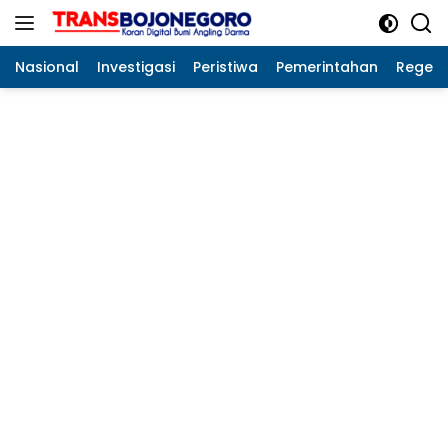
Langsung
ke
konten
Nasional
Investigasi
Peristiwa
Pemerintahan
Regeo