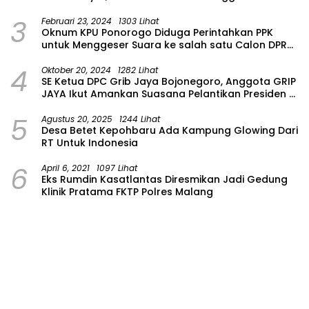
Masih Dalam Pencarian
3
Februari 23, 2024
1303 Lihat
Oknum KPU Ponorogo Diduga Perintahkan PPK
untuk Menggeser Suara ke salah satu Calon DPRD
Provinsi Asal Partai Gerindra
4
Oktober 20, 2024
1282 Lihat
SE Ketua DPC Grib Jaya Bojonegoro, Anggota GRIP
JAYA Ikut Amankan Suasana Pelantikan Presiden di
Wilayah Bojonegoro
5
Agustus 20, 2025
1244 Lihat
Desa Betet Kepohbaru Ada Kampung Glowing Dari
RT Untuk Indonesia
6
April 6, 2021
1097 Lihat
Eks Rumdin Kasatlantas Diresmikan Jadi Gedung
Klinik Pratama FKTP Polres Malang