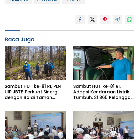
Baca Juga
Sambut HUT ke-81 RI, PLN
Sambut HUT ke-81 RI,
UIP JBTB Perkuat Sinergi
Adopsi Kendaraan Listrik
dengan Balai Taman
Tumbuh, 21.865 Pelanggan
Nasional Baluran Bahas
Baru Gunakan Home
Kajian Rencana Proyek
Charging Services PLN
SUTET 500 kV Paiton–
pada Semester I 2026
Watudodol/Kalipuro