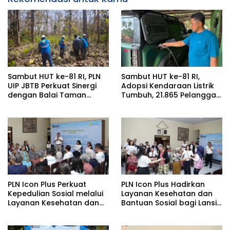
Sambut HUT ke-81 RI, PLN
Sambut HUT ke-81 RI,
UIP JBTB Perkuat Sinergi
Adopsi Kendaraan Listrik
dengan Balai Taman
Tumbuh, 21.865 Pelanggan
Nasional Baluran Bahas
Baru Gunakan Home
Kajian Rencana Proyek
Charging Services PLN
SUTET 500 kV Paiton–
pada Semester I 2026
Watudodol/Kalipuro
PLN Icon Plus Perkuat
PLN Icon Plus Hadirkan
Kepedulian Sosial melalui
Layanan Kesehatan dan
Layanan Kesehatan dan
Bantuan Sosial bagi Lansia
Bantuan Komprehensif
di Rumah Belas Kasih
bagi Lansia di Malang
Malang