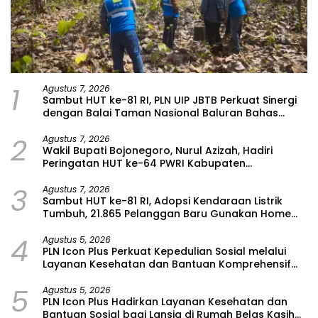
1
Agustus 7, 2026
Sambut HUT ke-81 RI, PLN UIP JBTB Perkuat Sinergi
dengan Balai Taman Nasional Baluran Bahas
Kajian Rencana Proyek SUTET 500 kV Paiton–
2
Watudodol/Kalipuro
Agustus 7, 2026
Wakil Bupati Bojonegoro, Nurul Azizah, Hadiri
Peringatan HUT ke-64 PWRI Kabupaten
Bojonegoro
3
Agustus 7, 2026
Sambut HUT ke-81 RI, Adopsi Kendaraan Listrik
Tumbuh, 21.865 Pelanggan Baru Gunakan Home
Charging Services PLN pada Semester I 2026
4
Agustus 5, 2026
PLN Icon Plus Perkuat Kepedulian Sosial melalui
Layanan Kesehatan dan Bantuan Komprehensif
bagi Lansia di Malang
5
Agustus 5, 2026
PLN Icon Plus Hadirkan Layanan Kesehatan dan
Bantuan Sosial bagi Lansia di Rumah Belas Kasih