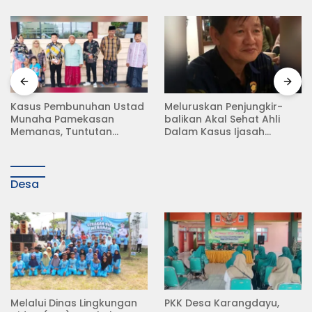
unuhan Ustad
Meluruskan Penjungkir-
Rampas Mot
mekasan
balikan Akal Sehat Ahli
Surat Resmi,
untutan
Dalam Kasus Ijasah
Debt Collect
ati Menggema
Jokowi
Raya Babat
Desa
Melalui Dinas Lingkungan
PKK Desa Karangdayu,