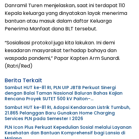
Danramil Turen menjelaskan, saat ini terdapat 110
Kepala keluarga yang dinyatakan layak menerima
bantuan atau masuk dalam daftar Keluarga
Penerima Manfaat dana BLT tersebut.
“Sosialisasi protokol juga kita lakukan. Ini demi
kesadaran masyarakat terhadap bahaya dan
waspada pandemi,” Papar Kapten Arm Sunardi.
(Ratri/Red)
Berita Terkait
Sambut HUT ke-81 RI, PLN UIP JBTB Perkuat Sinergi
dengan Balai Taman Nasional Baluran Bahas Kajian
Rencana Proyek SUTET 500 kV Paiton–
Watudodol/Kalipuro
Sambut HUT ke-81 RI, Adopsi Kendaraan Listrik Tumbuh,
21.865 Pelanggan Baru Gunakan Home Charging
Services PLN pada Semester I 2026
PLN Icon Plus Perkuat Kepedulian Sosial melalui Layanan
Kesehatan dan Bantuan Komprehensif bagi Lansia di
Malang