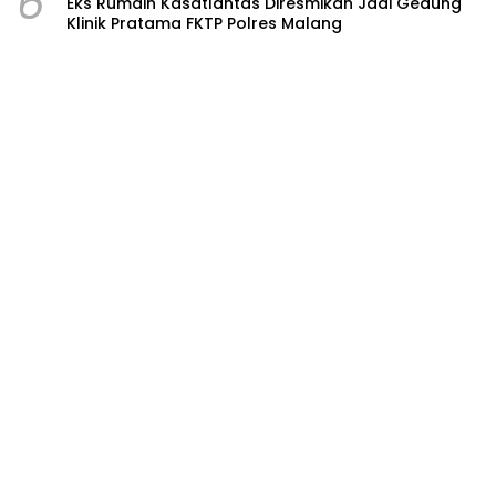
6
Eks Rumdin Kasatlantas Diresmikan Jadi Gedung
Klinik Pratama FKTP Polres Malang