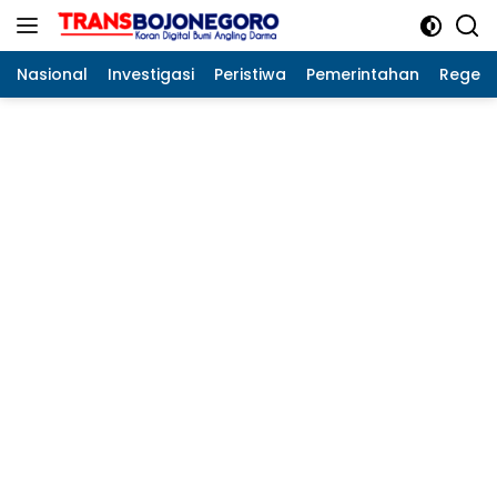
Langsung
ke
konten
Nasional
Investigasi
Peristiwa
Pemerintahan
Regeo