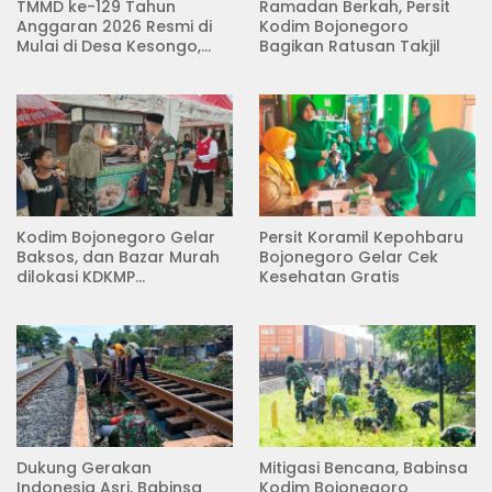
TMMD ke-129 Tahun
Ramadan Berkah, Persit
Anggaran 2026 Resmi di
Kodim Bojonegoro
Mulai di Desa Kesongo,
Bagikan Ratusan Takjil
Kecamatan Kedungadem
Kodim Bojonegoro Gelar
Persit Koramil Kepohbaru
Baksos, dan Bazar Murah
Bojonegoro Gelar Cek
dilokasi KDKMP
Kesehatan Gratis
Pungpungan Kalitidu
Dukung Gerakan
Mitigasi Bencana, Babinsa
Indonesia Asri, Babinsa
Kodim Bojonegoro