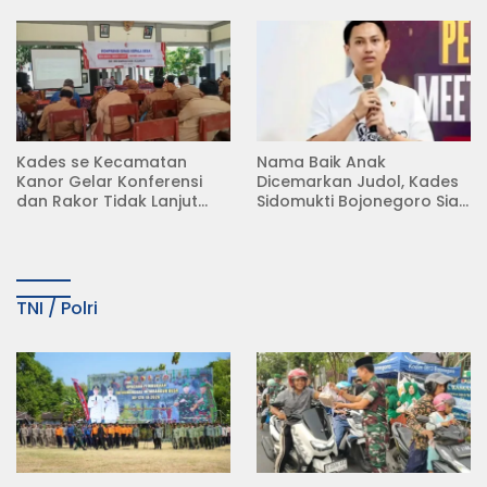
Semambung Kanor
(KDKMP) di Desa Pesen
Kades se Kecamatan
Nama Baik Anak
Kanor Gelar Konferensi
Dicemarkan Judol, Kades
dan Rakor Tidak Lanjut
Sidomukti Bojonegoro Siap
KDMP
Tempuh Jalur Hukum
TNI / Polri