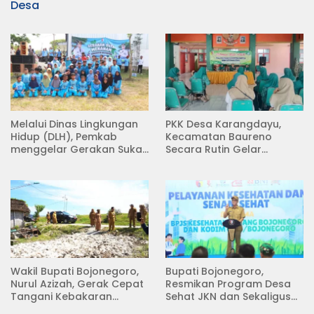
Desa
Melalui Dinas Lingkungan
PKK Desa Karangdayu,
Hidup (DLH), Pemkab
Kecamatan Baureno
menggelar Gerakan Suka
Secara Rutin Gelar
Menanam di Lapangan
Pertemuan
Desa Pacing
Wakil Bupati Bojonegoro,
Bupati Bojonegoro,
Nurul Azizah, Gerak Cepat
Resmikan Program Desa
Tangani Kebakaran
Sehat JKN dan Sekaligus
Rumah di Desa
Koperasi Merah Putih