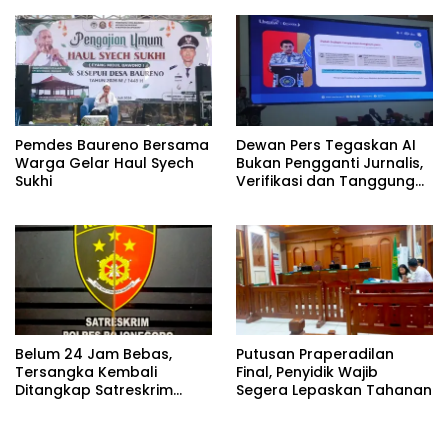
Bojonegoro
Profesi Jurnalis
Pemdes Baureno Bersama
Dewan Pers Tegaskan AI
Warga Gelar Haul Syech
Bukan Pengganti Jurnalis,
Sukhi
Verifikasi dan Tanggung
Jawab Redaksi Tetap
Utama
Belum 24 Jam Bebas,
Putusan Praperadilan
Tersangka Kembali
Final, Penyidik Wajib
Ditangkap Satreskrim
Segera Lepaskan Tahanan
Polres Bojonegoro, Dasar
Hukumnya Dipertanyakan