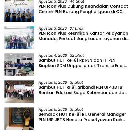
Agustus 3, 2026
44 Lihat
PLN Icon Plus Dukung Keandalan Contact
Center PLN Borong Penghargaan di CCW
2026
Agustus 3, 2026
37 Lihat
PLN Icon Plus Resmikan Kantor Pelayanan
Manado, Perkuat Jangkauan Layanan di
Sulawesi Utara
Agustus 4, 2026
32 Lihat
Sambut HUT ke-81 RI: PLN dan IT PLN
Siapkan SDM Unggul untuk Transisi Energi
Lewat Pelatihan Energi Terbarukan bagi
Siswa SMA
Agustus 5, 2026
31 Lihat
Sambut HUT RI 81, Srikandi PLN UIP JBTB
Berikan Edukasi Siaga Kebencanaan dan
Tetapkan Komunitas Perempuan
Tangguh Bencana di Kampung Aren
Simacan Banyuwangi
Agustus 5, 2026
31 Lihat
Semarak HUT Ke-81 RI, General Manager
PLN UIP JBTB Hendro Prasetyawan Raih
Penghargaan Prestisius