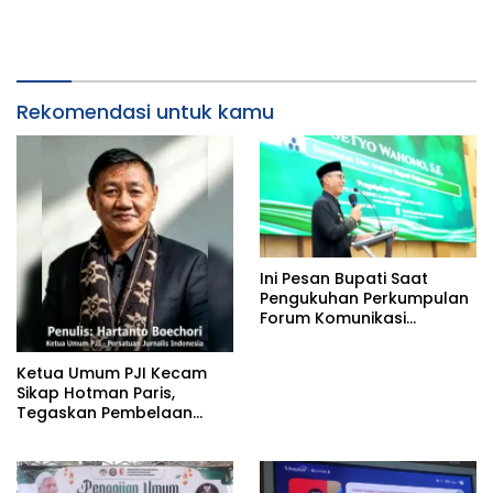
Rekomendasi untuk kamu
Ini Pesan Bupati Saat
Pengukuhan Perkumpulan
Forum Komunikasi
Kelompok Bimbingan
Ibadah Haji dan Umrah
Ketua Umum PJI Kecam
(PFK KBIHU) Kabupaten
Sikap Hotman Paris,
Bojonegoro
Tegaskan Pembelaan
terhadap Martabat
Profesi Jurnalis