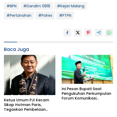
#BPN
#Dandim 0818
#Kejari Malang
#Pertanahan
#Polres
#PTPN
Baca Juga
Ini Pesan Bupati Saat
Pengukuhan Perkumpulan
Forum Komunikasi
Ketua Umum PJI Kecam
Kelompok Bimbingan
Sikap Hotman Paris,
Ibadah Haji dan Umrah
Tegaskan Pembelaan
(PFK KBIHU) Kabupaten
terhadap Martabat