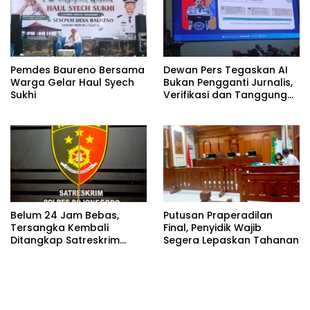
Pemdes Baureno Bersama
Dewan Pers Tegaskan AI
Warga Gelar Haul Syech
Bukan Pengganti Jurnalis,
Sukhi
Verifikasi dan Tanggung
Jawab Redaksi Tetap
Utama
Belum 24 Jam Bebas,
Putusan Praperadilan
Tersangka Kembali
Final, Penyidik Wajib
Ditangkap Satreskrim
Segera Lepaskan Tahanan
Polres Bojonegoro, Dasar
Hukumnya Dipertanyakan