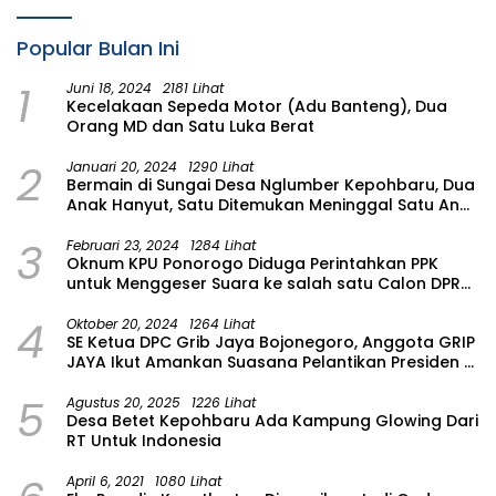
Popular Bulan Ini
1
Juni 18, 2024
2181 Lihat
Kecelakaan Sepeda Motor (Adu Banteng), Dua
Orang MD dan Satu Luka Berat
2
Januari 20, 2024
1290 Lihat
Bermain di Sungai Desa Nglumber Kepohbaru, Dua
Anak Hanyut, Satu Ditemukan Meninggal Satu Anak
Masih Dalam Pencarian
3
Februari 23, 2024
1284 Lihat
Oknum KPU Ponorogo Diduga Perintahkan PPK
untuk Menggeser Suara ke salah satu Calon DPRD
Provinsi Asal Partai Gerindra
4
Oktober 20, 2024
1264 Lihat
SE Ketua DPC Grib Jaya Bojonegoro, Anggota GRIP
JAYA Ikut Amankan Suasana Pelantikan Presiden di
Wilayah Bojonegoro
5
Agustus 20, 2025
1226 Lihat
Desa Betet Kepohbaru Ada Kampung Glowing Dari
RT Untuk Indonesia
April 6, 2021
1080 Lihat