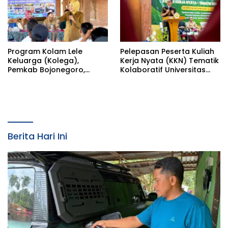
Program Kolam Lele
Pelepasan Peserta Kuliah
Keluarga (Kolega),
Kerja Nyata (KKN) Tematik
Pemkab Bojonegoro,
Kolaboratif Universitas
Wujud Pemberdayaan
Bojonegoro (Unigoro)
Ekonomi
Tahun 2026, Oleh Bupati
Bojonegoro Wuju
Kolaborasi Pemkab
Berita Hari Ini