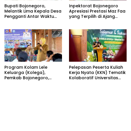
Bupati Bojonegoro,
Inpektorat Bojonegoro
Melantik Lima Kepala Desa
Apresiasi Prestasi Maz Faa
Pengganti Antar Waktu
yang Terpilih di Ajang
(PAW) Kabupaten
Bootcamp Antikorupsi
Bojonegoro Tahun 2026
Nasional
Program Kolam Lele
Pelepasan Peserta Kuliah
Keluarga (Kolega),
Kerja Nyata (KKN) Tematik
Pemkab Bojonegoro,
Kolaboratif Universitas
Wujud Pemberdayaan
Bojonegoro (Unigoro)
Ekonomi
Tahun 2026, Oleh Bupati
Bojonegoro Wuju
Kolaborasi Pemkab