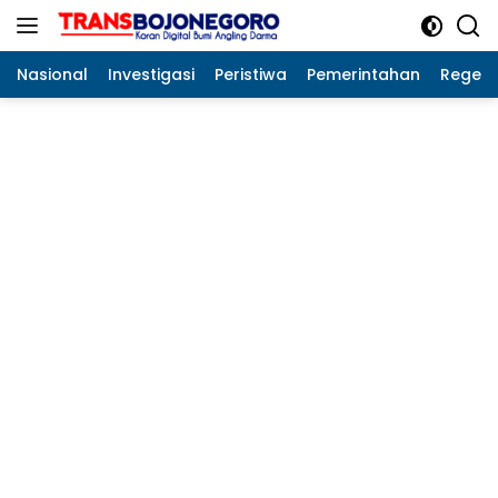
Langsung
ke
konten
Nasional
Investigasi
Peristiwa
Pemerintahan
Regeo