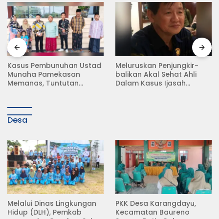
Meluruskan Penjungkir-
Rampas Motor Tanpa
balikan Akal Sehat Ahli
Surat Resmi, Modus Baru
Dalam Kasus Ijasah
Debt Collector di Jalan
Jokowi
Raya Babat Lamongan
Desa
Melalui Dinas Lingkungan
PKK Desa Karangdayu,
Hidup (DLH), Pemkab
Kecamatan Baureno