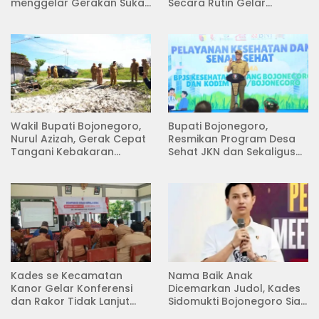
menggelar Gerakan Suka
Secara Rutin Gelar
Menanam di Lapangan
Pertemuan
Desa Pacing
Wakil Bupati Bojonegoro,
Bupati Bojonegoro,
Nurul Azizah, Gerak Cepat
Resmikan Program Desa
Tangani Kebakaran
Sehat JKN dan Sekaligus
Rumah di Desa
Koperasi Merah Putih
Semambung Kanor
(KDKMP) di Desa Pesen
Kades se Kecamatan
Nama Baik Anak
Kanor Gelar Konferensi
Dicemarkan Judol, Kades
dan Rakor Tidak Lanjut
Sidomukti Bojonegoro Siap
KDMP
Tempuh Jalur Hukum