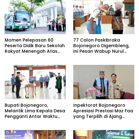
Momen Pelepasan 60
77 Calon Paskibraka
Peserta Didik Baru Sekolah
Bojonegoro Digembleng,
Rakyat Menengah Atas
Ini Pesan Wabup Nurul
(SRMA) 36 Bojonegoro
Azizah
Tahun Ajaran 2026/2027
Bupati Bojonegoro,
Inpektorat Bojonegoro
Melantik Lima Kepala Desa
Apresiasi Prestasi Maz Faa
Pengganti Antar Waktu
yang Terpilih di Ajang
(PAW) Kabupaten
Bootcamp Antikorupsi
Bojonegoro Tahun 2026
Nasional