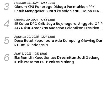
3
Februari 23, 2024
1285 Lihat
Oknum KPU Ponorogo Diduga Perintahkan PPK
untuk Menggeser Suara ke salah satu Calon DPRD
Provinsi Asal Partai Gerindra
4
Oktober 20, 2024
1265 Lihat
SE Ketua DPC Grib Jaya Bojonegoro, Anggota GRIP
JAYA Ikut Amankan Suasana Pelantikan Presiden di
Wilayah Bojonegoro
5
Agustus 20, 2025
1227 Lihat
Desa Betet Kepohbaru Ada Kampung Glowing Dari
RT Untuk Indonesia
6
April 6, 2021
1081 Lihat
Eks Rumdin Kasatlantas Diresmikan Jadi Gedung
Klinik Pratama FKTP Polres Malang