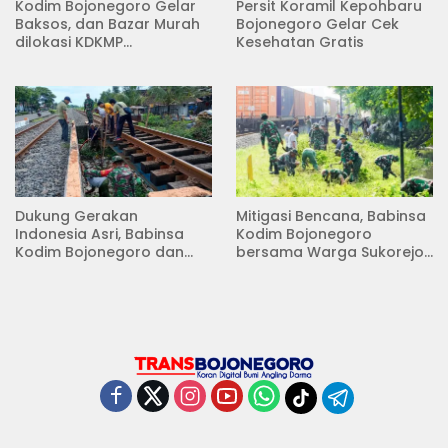
Kodim Bojonegoro Gelar
Persit Koramil Kepohbaru
Baksos, dan Bazar Murah
Bojonegoro Gelar Cek
dilokasi KDKMP
Kesehatan Gratis
Pungpungan Kalitidu
Dukung Gerakan
Mitigasi Bencana, Babinsa
Indonesia Asri, Babinsa
Kodim Bojonegoro
Kodim Bojonegoro dan
bersama Warga Sukorejo
Masyarakat Karya Bakti
Karya Bakti Pembersihan
Serentak Membersihkan
Sungai
Lingkungan