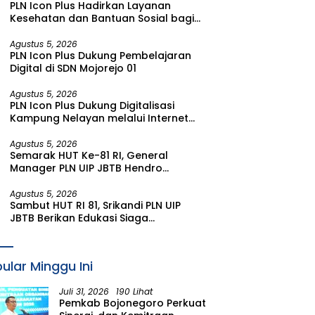
PLN Icon Plus Hadirkan Layanan
Kesehatan dan Bantuan Sosial bagi
Lansia di Rumah Belas Kasih Malang
Agustus 5, 2026
PLN Icon Plus Dukung Pembelajaran
Digital di SDN Mojorejo 01
Agustus 5, 2026
PLN Icon Plus Dukung Digitalisasi
Kampung Nelayan melalui Internet
Gratis di Desa Nelayan Rajatama
Agustus 5, 2026
Semarak HUT Ke-81 RI, General
Manager PLN UIP JBTB Hendro
Prasetyawan Raih Penghargaan
Prestisius
Agustus 5, 2026
Sambut HUT RI 81, Srikandi PLN UIP
JBTB Berikan Edukasi Siaga
Kebencanaan dan Tetapkan
Komunitas Perempuan Tangguh
Bencana di Kampung Aren Simacan
ular Minggu Ini
Banyuwangi
Juli 31, 2026
190 Lihat
Pemkab Bojonegoro Perkuat