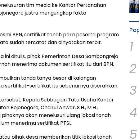
penelusuran tim media ke Kantor Pertanahan
ojonegoro justru mengungkap fakta
Pop
esmi BPN, sertifikat tanah para peserta program
1
ata sudah tercatat dan dinyatakan terbit.
a ini ditulis, pihak Pemerintah Desa Sambongrejo
2
ah menerima dokumen sertifikat itu dari BPN.
imbulkan tanda tanya besar di kalangan
3
sertifikat-sertifikat itu sebenarnya diserahkan.
ersebut, Kepala Subbagian Tata Usaha Kantor
4
n Bojonegoro, Chairul Anwar, S.H., M.H.,
pihaknya akan menelusuri ulang lokasi tanah
lum menerima sertifikat PTSL.
5
tau pihak desa memberikan titik lokasi tanah