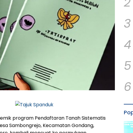
2
3
4
5
6
Pop
mik program Pendaftaran Tanah Sistematis
 Desa Sambongrejo, Kecamatan Gondang,
oro, kembali mencuat ke permukaan.