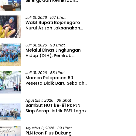
Sinergi, dan Kemitraan
Organisasi Kemasyarakatan
Tahun 2026
Juli 31, 2026
107 Lihat
Wakil Bupati Bojonegoro
Nurul Azizah Laksanakan
Kunjungan Kerja ke
Kecamatan Temayang
Juli 31, 2026
90 Lihat
Melalui Dinas Lingkungan
Hidup (DLH), Pemkab
menggelar Gerakan Suka
Menanam di Lapangan Desa
Pacing
Juli 31, 2026
88 Lihat
Momen Pelepasan 60
Peserta Didik Baru Sekolah
Rakyat Menengah Atas
(SRMA) 36 Bojonegoro
Tahun Ajaran 2026/2027
Agustus 1, 2026
69 Lihat
Sambut HUT ke-81 RI: PLN
Siap Serap Listrik PSEL Legok
Nangka, Dukung
Pengelolaan Sampah
Berkelanjutan di Jawa Barat
Agustus 3, 2026
39 Lihat
PLN Icon Plus Dukung