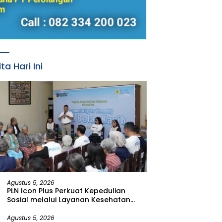
ita Hari Ini
Agustus 5, 2026
PLN Icon Plus Perkuat Kepedulian
Sosial melalui Layanan Kesehatan
dan Bantuan Komprehensif bagi
Lansia di Malang
Agustus 5, 2026