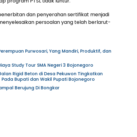
p program PTSL tidak luntur.
penerbitan dan penyerahan sertifikat menjadi
menyelesaikan persoalan yang telah berlarut-
)
 Perempuan Purwosari, Yang Mandiri, Produktif, dan
Biaya Study Tour SMA Negeri 3 Bojonegoro
lan Rigid Beton di Desa Pekuwon Tingkatkan
makasih Pada Bupati dan Wakil Pupati Bojonegoro
ampal Berujung Di Bongkar