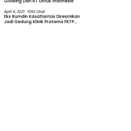
Glowing Dari RT Untuk Indonesia
April 6, 2021
1062 Lihat
Eks Rumdin Kasatlantas Diresmikan
Jadi Gedung Klinik Pratama FKTP
Polres Malang