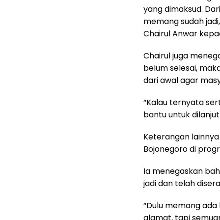
yang dimaksud. Dari 
memang sudah jadi, 
Chairul Anwar kepa
Chairul juga meneg
belum selesai, mak
dari awal agar mas
“Kalau ternyata se
bantu untuk dilanj
Keterangan lainnya
Bojonegoro di prog
Ia menegaskan bahwa
jadi dan telah dise
“Dulu memang ada b
alamat, tapi semuany