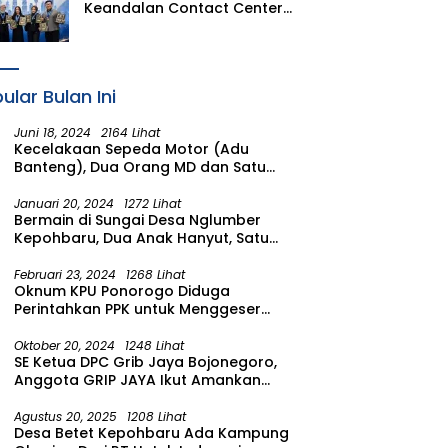
Keandalan Contact Center
PLN Borong Penghargaan di
CCW 2026
ular Bulan Ini
Juni 18, 2024
2164 Lihat
Kecelakaan Sepeda Motor (Adu
Banteng), Dua Orang MD dan Satu
Luka Berat
Januari 20, 2024
1272 Lihat
Bermain di Sungai Desa Nglumber
Kepohbaru, Dua Anak Hanyut, Satu
Ditemukan Meninggal Satu Anak
Masih Dalam Pencarian
Februari 23, 2024
1268 Lihat
Oknum KPU Ponorogo Diduga
Perintahkan PPK untuk Menggeser
Suara ke salah satu Calon DPRD
Provinsi Asal Partai Gerindra
Oktober 20, 2024
1248 Lihat
SE Ketua DPC Grib Jaya Bojonegoro,
Anggota GRIP JAYA Ikut Amankan
Suasana Pelantikan Presiden di
Wilayah Bojonegoro
Agustus 20, 2025
1208 Lihat
Desa Betet Kepohbaru Ada Kampung