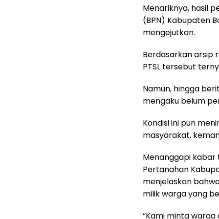
Menariknya, hasil 
(BPN) Kabupaten B
mengejutkan.
Berdasarkan arsip r
PTSL tersebut terny
Namun, hingga berit
mengaku belum pern
Kondisi ini pun men
masyarakat, kemana 
Menanggapi kabar t
Pertanahan Kabupate
menjelaskan bahwa 
milik warga yang be
“Kami minta warga a