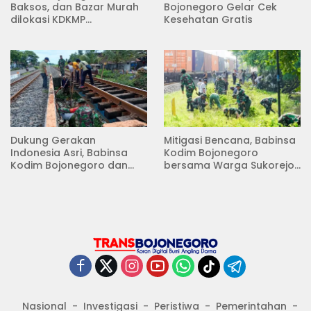
Baksos, dan Bazar Murah
Bojonegoro Gelar Cek
dilokasi KDKMP
Kesehatan Gratis
Pungpungan Kalitidu
Dukung Gerakan
Mitigasi Bencana, Babinsa
Indonesia Asri, Babinsa
Kodim Bojonegoro
Kodim Bojonegoro dan
bersama Warga Sukorejo
Masyarakat Karya Bakti
Karya Bakti Pembersihan
Serentak Membersihkan
Sungai
Lingkungan
Nasional
Investigasi
Peristiwa
Pemerintahan