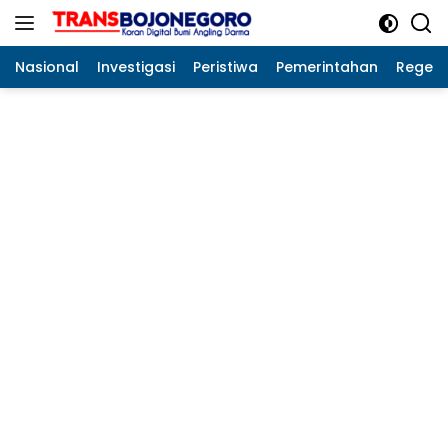
Langsung
ke
konten
Nasional
Investigasi
Peristiwa
Pemerintahan
Regeo