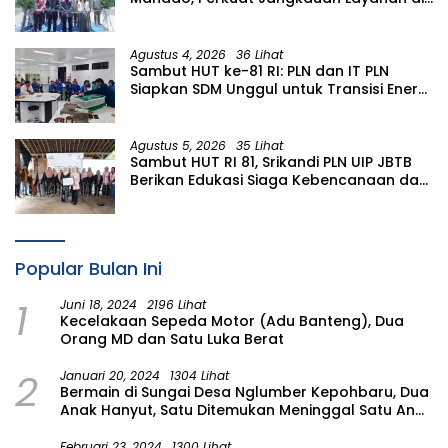
Sulawesi Utara
Agustus 4, 2026
36 Lihat
Sambut HUT ke-81 RI: PLN dan IT PLN
Siapkan SDM Unggul untuk Transisi Energi
Lewat Pelatihan Energi Terbarukan bagi
Siswa SMA
Agustus 5, 2026
35 Lihat
Sambut HUT RI 81, Srikandi PLN UIP JBTB
Berikan Edukasi Siaga Kebencanaan dan
Tetapkan Komunitas Perempuan
Tangguh Bencana di Kampung Aren
Simacan Banyuwangi
Popular Bulan Ini
1
Juni 18, 2024
2196 Lihat
Kecelakaan Sepeda Motor (Adu Banteng), Dua
Orang MD dan Satu Luka Berat
2
Januari 20, 2024
1304 Lihat
Bermain di Sungai Desa Nglumber Kepohbaru, Dua
Anak Hanyut, Satu Ditemukan Meninggal Satu Anak
Masih Dalam Pencarian
Februari 23, 2024
1300 Lihat