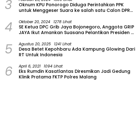
3
Oknum KPU Ponorogo Diduga Perintahkan PPK
untuk Menggeser Suara ke salah satu Calon DPRD
Provinsi Asal Partai Gerindra
4
Oktober 20, 2024
1278 Lihat
SE Ketua DPC Grib Jaya Bojonegoro, Anggota GRIP
JAYA Ikut Amankan Suasana Pelantikan Presiden di
Wilayah Bojonegoro
5
Agustus 20, 2025
1241 Lihat
Desa Betet Kepohbaru Ada Kampung Glowing Dari
RT Untuk Indonesia
6
April 6, 2021
1094 Lihat
Eks Rumdin Kasatlantas Diresmikan Jadi Gedung
Klinik Pratama FKTP Polres Malang