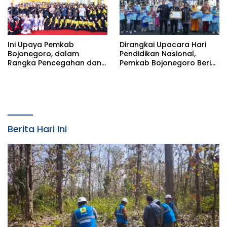
Ini Upaya Pemkab
Dirangkai Upacara Hari
Bojonegoro, dalam
Pendidikan Nasional,
Rangka Pencegahan dan
Pemkab Bojonegoro Beri
Penyalahgunaan
Apresasi Ratusan Anak
Narkotika di SMKN 1
Berprestasi
Berita Hari Ini