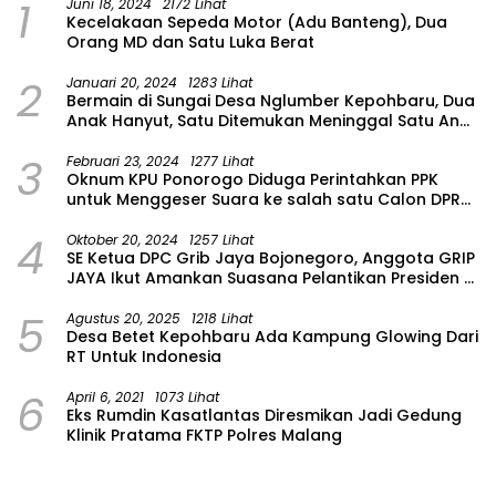
1
Juni 18, 2024
2172 Lihat
Kecelakaan Sepeda Motor (Adu Banteng), Dua
Orang MD dan Satu Luka Berat
2
Januari 20, 2024
1283 Lihat
Bermain di Sungai Desa Nglumber Kepohbaru, Dua
Anak Hanyut, Satu Ditemukan Meninggal Satu Anak
Masih Dalam Pencarian
3
Februari 23, 2024
1277 Lihat
Oknum KPU Ponorogo Diduga Perintahkan PPK
untuk Menggeser Suara ke salah satu Calon DPRD
Provinsi Asal Partai Gerindra
4
Oktober 20, 2024
1257 Lihat
SE Ketua DPC Grib Jaya Bojonegoro, Anggota GRIP
JAYA Ikut Amankan Suasana Pelantikan Presiden di
Wilayah Bojonegoro
5
Agustus 20, 2025
1218 Lihat
Desa Betet Kepohbaru Ada Kampung Glowing Dari
RT Untuk Indonesia
6
April 6, 2021
1073 Lihat
Eks Rumdin Kasatlantas Diresmikan Jadi Gedung
Klinik Pratama FKTP Polres Malang