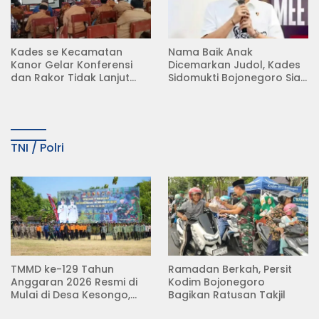
Kades se Kecamatan
Nama Baik Anak
Kanor Gelar Konferensi
Dicemarkan Judol, Kades
dan Rakor Tidak Lanjut
Sidomukti Bojonegoro Siap
KDMP
Tempuh Jalur Hukum
TNI / Polri
TMMD ke-129 Tahun
Ramadan Berkah, Persit
Anggaran 2026 Resmi di
Kodim Bojonegoro
Mulai di Desa Kesongo,
Bagikan Ratusan Takjil
Kecamatan Kedungadem