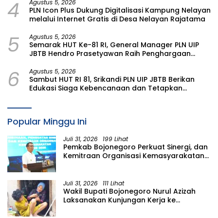
4
Agustus 5, 2026
PLN Icon Plus Dukung Digitalisasi Kampung Nelayan
melalui Internet Gratis di Desa Nelayan Rajatama
5
Agustus 5, 2026
Semarak HUT Ke-81 RI, General Manager PLN UIP
JBTB Hendro Prasetyawan Raih Penghargaan
Prestisius
6
Agustus 5, 2026
Sambut HUT RI 81, Srikandi PLN UIP JBTB Berikan
Edukasi Siaga Kebencanaan dan Tetapkan
Komunitas Perempuan Tangguh Bencana di
Kampung Aren Simacan Banyuwangi
Popular Minggu Ini
Juli 31, 2026
199 Lihat
Pemkab Bojonegoro Perkuat Sinergi, dan
Kemitraan Organisasi Kemasyarakatan
Tahun 2026
Juli 31, 2026
111 Lihat
Wakil Bupati Bojonegoro Nurul Azizah
Laksanakan Kunjungan Kerja ke
Kecamatan Temayang