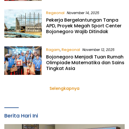
Tercatat Memiliki Koperasi
Desa/Kelurahan Merah Putih
Terbanyak di Indonesia.
Regeonal
November 14, 2025
Pekerja Bergelantungan Tanpa
APD, Proyek Megah Sport Center
Bojonegoro Wajib Ditindak
Ragam
,
Regeonal
November 12, 2025
Bojonegoro Menjadi Tuan Rumah
Olimpiade Matematika dan Sains
Tingkat Asia
Selengkapnya
Berita Hari Ini