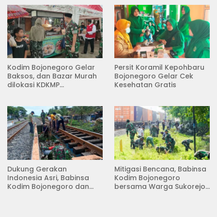
Kodim Bojonegoro Gelar
Persit Koramil Kepohbaru
Baksos, dan Bazar Murah
Bojonegoro Gelar Cek
dilokasi KDKMP
Kesehatan Gratis
Pungpungan Kalitidu
Dukung Gerakan
Mitigasi Bencana, Babinsa
Indonesia Asri, Babinsa
Kodim Bojonegoro
Kodim Bojonegoro dan
bersama Warga Sukorejo
Masyarakat Karya Bakti
Karya Bakti Pembersihan
Serentak Membersihkan
Sungai
Lingkungan