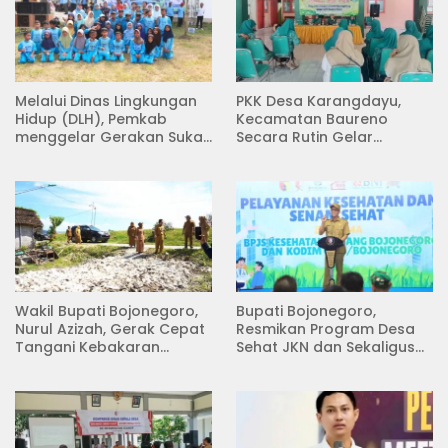
Melalui Dinas Lingkungan
PKK Desa Karangdayu,
Hidup (DLH), Pemkab
Kecamatan Baureno
menggelar Gerakan Suka
Secara Rutin Gelar
Menanam di Lapangan
Pertemuan
Desa Pacing
Wakil Bupati Bojonegoro,
Bupati Bojonegoro,
Nurul Azizah, Gerak Cepat
Resmikan Program Desa
Tangani Kebakaran
Sehat JKN dan Sekaligus
Rumah di Desa
Koperasi Merah Putih
Semambung Kanor
(KDKMP) di Desa Pesen