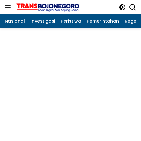
Langsung
ke
konten
Nasional
Investigasi
Peristiwa
Pemerintahan
Regeo