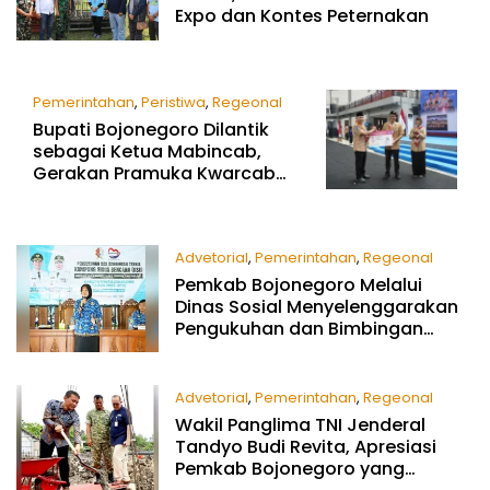
Expo dan Kontes Peternakan
Pemerintahan
,
Peristiwa
,
Regeonal
Bupati Bojonegoro Dilantik
November 20, 2025
sebagai Ketua Mabincab,
Gerakan Pramuka Kwarcab
Bojonegoro
Advetorial
,
Pemerintahan
,
Regeonal
Pemkab Bojonegoro Melalui
November 17, 2025
Dinas Sosial Menyelenggarakan
Pengukuhan dan Bimbingan
Teknis Kampung Siaga Bencana
(KSB) Tahun 2025-2028
Advetorial
,
Pemerintahan
,
Regeonal
Wakil Panglima TNI Jenderal
November 17, 2025
Tandyo Budi Revita, Apresiasi
Pemkab Bojonegoro yang