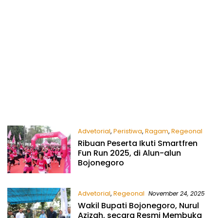
Advetorial
,
Peristiwa
,
Ragam
,
Regeonal
Ribuan Peserta Ikuti Smartfren
November 24, 2025
Fun Run 2025, di Alun-alun
Bojonegoro
Advetorial
,
Regeonal
November 24, 2025
Wakil Bupati Bojonegoro, Nurul
Azizah, secara Resmi Membuka