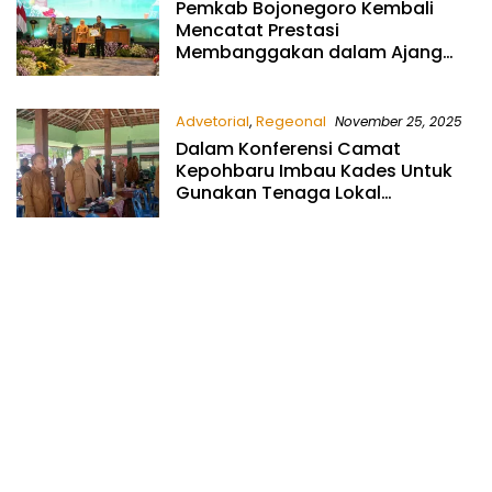
Pemkab Bojonegoro Kembali
Mencatat Prestasi
Membanggakan dalam Ajang
High Level Meeting (HLM) TPID,
TP2DD, dan TP2ED se-Jawa Timur
Advetorial
,
Regeonal
November 25, 2025
Dalam Konferensi Camat
Kepohbaru Imbau Kades Untuk
Gunakan Tenaga Lokal
Dipekerjaan BKKD