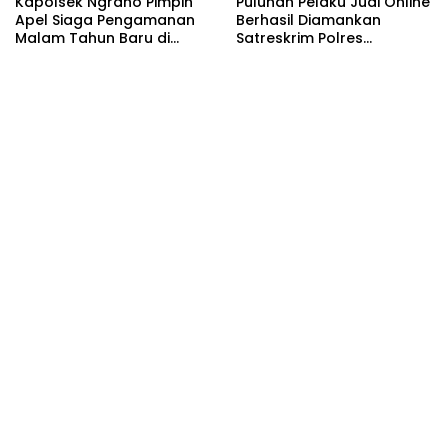
Kapolsek Ngraho Pimpin
Puluhan Pelaku Judi Online
Apel Siaga Pengamanan
Berhasil Diamankan
Malam Tahun Baru di
Satreskrim Polres
Mapolsek Ngraho
Bojonegoro