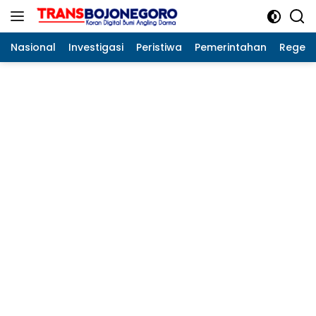
Langsung
ke
konten
Nasional
Investigasi
Peristiwa
Pemerintahan
Regeo