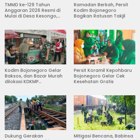
TMMD ke-129 Tahun
Ramadan Berkah, Persit
Anggaran 2026 Resmi di
Kodim Bojonegoro
Mulai di Desa Kesongo,
Bagikan Ratusan Takjil
Kecamatan Kedungadem
Kodim Bojonegoro Gelar
Persit Koramil Kepohbaru
Baksos, dan Bazar Murah
Bojonegoro Gelar Cek
dilokasi KDKMP
Kesehatan Gratis
Pungpungan Kalitidu
Dukung Gerakan
Mitigasi Bencana, Babinsa