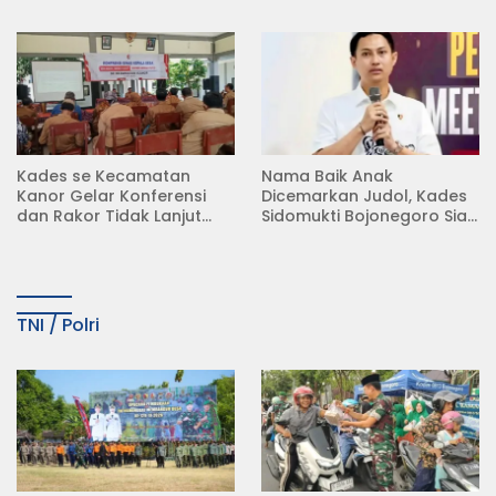
Rumah di Desa
Koperasi Merah Putih
Semambung Kanor
(KDKMP) di Desa Pesen
Kades se Kecamatan
Nama Baik Anak
Kanor Gelar Konferensi
Dicemarkan Judol, Kades
dan Rakor Tidak Lanjut
Sidomukti Bojonegoro Siap
KDMP
Tempuh Jalur Hukum
TNI / Polri