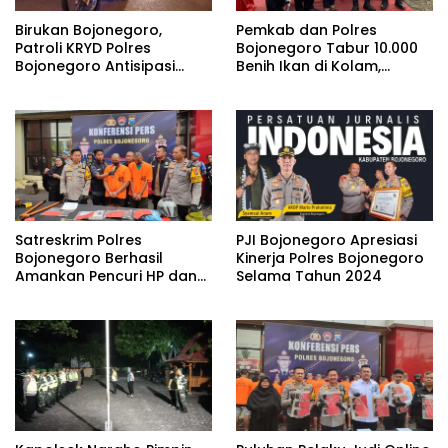
Birukan Bojonegoro,
Pemkab dan Polres
Patroli KRYD Polres
Bojonegoro Tabur 10.000
Bojonegoro Antisipasi
Benih Ikan di Kolam,
Gangguan Kamtibmas di
Dukung Program
Bulan Ramadhan
Ketahanan Pangan
Satreskrim Polres
PJI Bojonegoro Apresiasi
Bojonegoro Berhasil
Kinerja Polres Bojonegoro
Amankan Pencuri HP dan
Selama Tahun 2024
Laptop