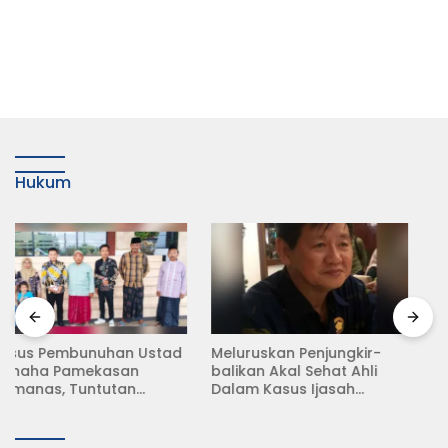
Hukum
Meluruskan Penjungkir-
Rampas Motor Tanpa
balikan Akal Sehat Ahli
Surat Resmi, Modus Baru
Dalam Kasus Ijasah
Debt Collector di Jalan
Jokowi
Raya Babat Lamongan