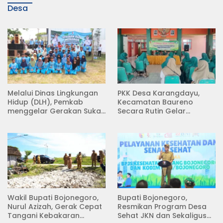
Desa
Melalui Dinas Lingkungan
PKK Desa Karangdayu,
Hidup (DLH), Pemkab
Kecamatan Baureno
menggelar Gerakan Suka
Secara Rutin Gelar
Menanam di Lapangan
Pertemuan
Desa Pacing
Wakil Bupati Bojonegoro,
Bupati Bojonegoro,
Nurul Azizah, Gerak Cepat
Resmikan Program Desa
Tangani Kebakaran
Sehat JKN dan Sekaligus