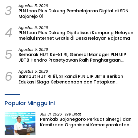
Malang
3
Agustus 5, 2026
PLN Icon Plus Dukung Pembelajaran Digital di SDN
Mojorejo 01
4
Agustus 5, 2026
PLN Icon Plus Dukung Digitalisasi Kampung Nelayan
melalui Internet Gratis di Desa Nelayan Rajatama
5
Agustus 5, 2026
Semarak HUT Ke-81 RI, General Manager PLN UIP
JBTB Hendro Prasetyawan Raih Penghargaan
Prestisius
6
Agustus 5, 2026
Sambut HUT RI 81, Srikandi PLN UIP JBTB Berikan
Edukasi Siaga Kebencanaan dan Tetapkan
Komunitas Perempuan Tangguh Bencana di
Kampung Aren Simacan Banyuwangi
Popular Minggu Ini
Juli 31, 2026
199 Lihat
Pemkab Bojonegoro Perkuat Sinergi, dan
Kemitraan Organisasi Kemasyarakatan
Tahun 2026