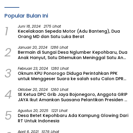
Popular Bulan Ini
1
Juni 18, 2024
2175 Lihat
Kecelakaan Sepeda Motor (Adu Banteng), Dua
Orang MD dan Satu Luka Berat
2
Januari 20, 2024
1286 Lihat
Bermain di Sungai Desa Nglumber Kepohbaru, Dua
Anak Hanyut, Satu Ditemukan Meninggal Satu Anak
Masih Dalam Pencarian
3
Februari 23, 2024
1280 Lihat
Oknum KPU Ponorogo Diduga Perintahkan PPK
untuk Menggeser Suara ke salah satu Calon DPRD
Provinsi Asal Partai Gerindra
4
Oktober 20, 2024
1260 Lihat
SE Ketua DPC Grib Jaya Bojonegoro, Anggota GRIP
JAYA Ikut Amankan Suasana Pelantikan Presiden di
Wilayah Bojonegoro
5
Agustus 20, 2025
1221 Lihat
Desa Betet Kepohbaru Ada Kampung Glowing Dari
RT Untuk Indonesia
April 6, 2021
1076 Lihat