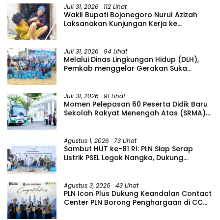
Juli 31, 2026
112 Lihat
Wakil Bupati Bojonegoro Nurul Azizah
Laksanakan Kunjungan Kerja ke
Kecamatan Temayang
Juli 31, 2026
94 Lihat
Melalui Dinas Lingkungan Hidup (DLH),
Pemkab menggelar Gerakan Suka
Menanam di Lapangan Desa Pacing
Juli 31, 2026
91 Lihat
Momen Pelepasan 60 Peserta Didik Baru
Sekolah Rakyat Menengah Atas (SRMA)
36 Bojonegoro Tahun Ajaran 2026/2027
Agustus 1, 2026
73 Lihat
Sambut HUT ke-81 RI: PLN Siap Serap
Listrik PSEL Legok Nangka, Dukung
Pengelolaan Sampah Berkelanjutan di
Jawa Barat
Agustus 3, 2026
43 Lihat
PLN Icon Plus Dukung Keandalan Contact
Center PLN Borong Penghargaan di CCW
2026