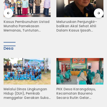
Meluruskan Penjungkir-
Rampas Motor Tanpa
balikan Akal Sehat Ahli
Surat Resmi, Modus Baru
Dalam Kasus Ijasah
Debt Collector di Jalan
Jokowi
Raya Babat Lamongan
Desa
Melalui Dinas Lingkungan
PKK Desa Karangdayu,
Hidup (DLH), Pemkab
Kecamatan Baureno
menggelar Gerakan Suka
Secara Rutin Gelar
Menanam di Lapangan
Pertemuan
Desa Pacing