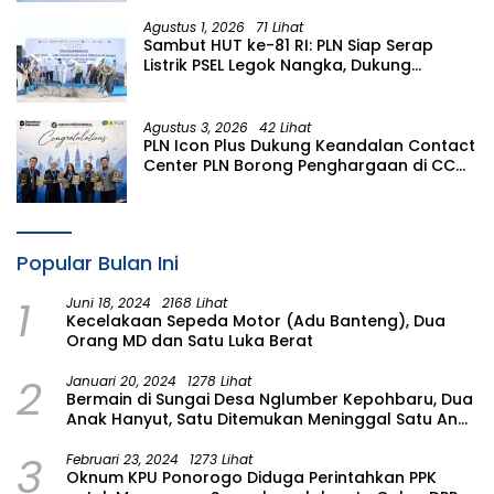
Agustus 1, 2026
71 Lihat
Sambut HUT ke-81 RI: PLN Siap Serap
Listrik PSEL Legok Nangka, Dukung
Pengelolaan Sampah Berkelanjutan di
Jawa Barat
Agustus 3, 2026
42 Lihat
PLN Icon Plus Dukung Keandalan Contact
Center PLN Borong Penghargaan di CCW
2026
Popular Bulan Ini
1
Juni 18, 2024
2168 Lihat
Kecelakaan Sepeda Motor (Adu Banteng), Dua
Orang MD dan Satu Luka Berat
2
Januari 20, 2024
1278 Lihat
Bermain di Sungai Desa Nglumber Kepohbaru, Dua
Anak Hanyut, Satu Ditemukan Meninggal Satu Anak
Masih Dalam Pencarian
3
Februari 23, 2024
1273 Lihat
Oknum KPU Ponorogo Diduga Perintahkan PPK