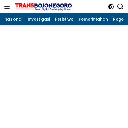
Langsung
ke
konten
Nasional
Investigasi
Peristiwa
Pemerintahan
Regeo