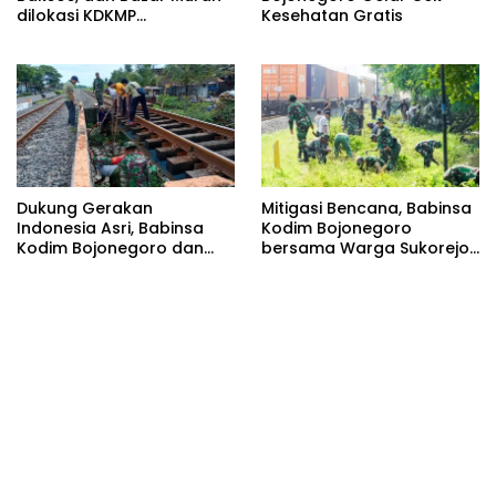
dilokasi KDKMP
Kesehatan Gratis
Pungpungan Kalitidu
Dukung Gerakan
Mitigasi Bencana, Babinsa
Indonesia Asri, Babinsa
Kodim Bojonegoro
Kodim Bojonegoro dan
bersama Warga Sukorejo
Masyarakat Karya Bakti
Karya Bakti Pembersihan
Serentak Membersihkan
Sungai
Lingkungan