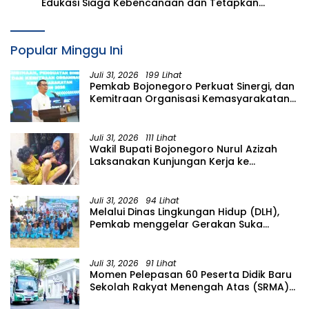
Edukasi Siaga Kebencanaan dan Tetapkan
Komunitas Perempuan Tangguh Bencana di
Kampung Aren Simacan Banyuwangi
Popular Minggu Ini
Juli 31, 2026
199 Lihat
Pemkab Bojonegoro Perkuat Sinergi, dan
Kemitraan Organisasi Kemasyarakatan
Tahun 2026
Juli 31, 2026
111 Lihat
Wakil Bupati Bojonegoro Nurul Azizah
Laksanakan Kunjungan Kerja ke
Kecamatan Temayang
Juli 31, 2026
94 Lihat
Melalui Dinas Lingkungan Hidup (DLH),
Pemkab menggelar Gerakan Suka
Menanam di Lapangan Desa Pacing
Juli 31, 2026
91 Lihat
Momen Pelepasan 60 Peserta Didik Baru
Sekolah Rakyat Menengah Atas (SRMA)
36 Bojonegoro Tahun Ajaran 2026/2027