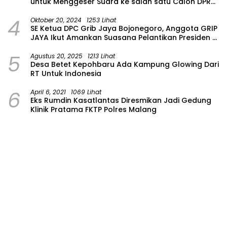
untuk Menggeser Suara ke salah satu Calon DPRD
Provinsi Asal Partai Gerindra
4
Oktober 20, 2024
1253 Lihat
SE Ketua DPC Grib Jaya Bojonegoro, Anggota GRIP
JAYA Ikut Amankan Suasana Pelantikan Presiden di
Wilayah Bojonegoro
5
Agustus 20, 2025
1213 Lihat
Desa Betet Kepohbaru Ada Kampung Glowing Dari
RT Untuk Indonesia
6
April 6, 2021
1069 Lihat
Eks Rumdin Kasatlantas Diresmikan Jadi Gedung
Klinik Pratama FKTP Polres Malang