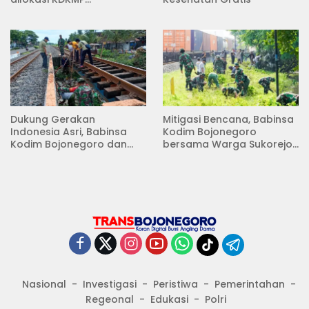
Pungpungan Kalitidu
Dukung Gerakan
Mitigasi Bencana, Babinsa
Indonesia Asri, Babinsa
Kodim Bojonegoro
Kodim Bojonegoro dan
bersama Warga Sukorejo
Masyarakat Karya Bakti
Karya Bakti Pembersihan
Serentak Membersihkan
Sungai
Lingkungan
Nasional
Investigasi
Peristiwa
Pemerintahan
Regeonal
Edukasi
Polri