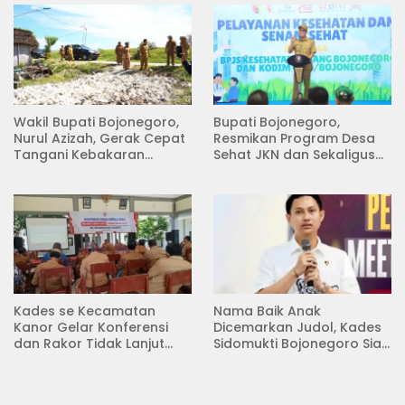
Wakil Bupati Bojonegoro,
Bupati Bojonegoro,
Nurul Azizah, Gerak Cepat
Resmikan Program Desa
Tangani Kebakaran
Sehat JKN dan Sekaligus
Rumah di Desa
Koperasi Merah Putih
Semambung Kanor
(KDKMP) di Desa Pesen
Kades se Kecamatan
Nama Baik Anak
Kanor Gelar Konferensi
Dicemarkan Judol, Kades
dan Rakor Tidak Lanjut
Sidomukti Bojonegoro Siap
KDMP
Tempuh Jalur Hukum