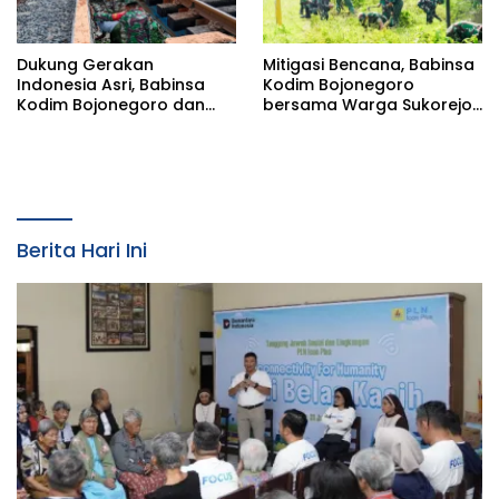
Dukung Gerakan
Mitigasi Bencana, Babinsa
Indonesia Asri, Babinsa
Kodim Bojonegoro
Kodim Bojonegoro dan
bersama Warga Sukorejo
Masyarakat Karya Bakti
Karya Bakti Pembersihan
Serentak Membersihkan
Sungai
Lingkungan
Berita Hari Ini