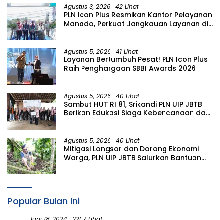
Agustus 3, 2026
42 Lihat
PLN Icon Plus Resmikan Kantor Pelayanan
Manado, Perkuat Jangkauan Layanan di
Sulawesi Utara
Agustus 5, 2026
41 Lihat
Layanan Bertumbuh Pesat! PLN Icon Plus
Raih Penghargaan SBBI Awards 2026
Agustus 5, 2026
40 Lihat
Sambut HUT RI 81, Srikandi PLN UIP JBTB
Berikan Edukasi Siaga Kebencanaan dan
Tetapkan Komunitas Perempuan
Tangguh Bencana di Kampung Aren
Simacan Banyuwangi
Agustus 5, 2026
40 Lihat
Mitigasi Longsor dan Dorong Ekonomi
Warga, PLN UIP JBTB Salurkan Bantuan
Konservasi 4.000 Pohon Aren Genjah
Asal Aceh di Banyuwangi
Popular Bulan Ini
Juni 18, 2024
2207 Lihat