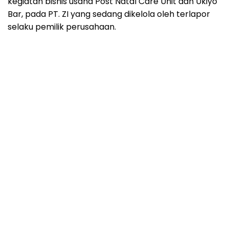
kegiatan bisnis usaha Post Natal Care Unit dan Ukiyo
Bar, pada PT. ZI yang sedang dikelola oleh terlapor
selaku pemilik perusahaan.