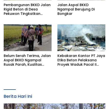
Pembangunan BKKD Jalan
Jalan Aspal BKKD
Rigid Beton di Desa
Ngampal Berujung Di
Pekuwon Tingkatkan
Bongkar
Ekonomi: Terimakasih
Pada Bupati dan Wakil
Pupati Bojonegoro
Belum Serah Terima, Jalan
Kebakaran Kantor PT Jaya
Aspal BKKD Ngampal
Etika Beton Pelaksana
Rusak Parah, Kualitas
Proyek Waduk Pacal II
Buruk
Bojonegoro, Aparat
Curigai Solar Subsidi
Berita Hari Ini