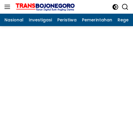
Langsung
ke
konten
Nasional
Investigasi
Peristiwa
Pemerintahan
Regeo