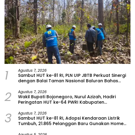
1
Agustus 7, 2026
Sambut HUT ke-81 RI, PLN UIP JBTB Perkuat Sinergi
dengan Balai Taman Nasional Baluran Bahas
Kajian Rencana Proyek SUTET 500 kV Paiton–
2
Watudodol/Kalipuro
Agustus 7, 2026
Wakil Bupati Bojonegoro, Nurul Azizah, Hadiri
Peringatan HUT ke-64 PWRI Kabupaten
Bojonegoro
3
Agustus 7, 2026
Sambut HUT ke-81 RI, Adopsi Kendaraan Listrik
Tumbuh, 21.865 Pelanggan Baru Gunakan Home
Charging Services PLN pada Semester I 2026
Agustus 5, 2026