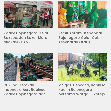
Kodim Bojonegoro Gelar
Persit Koramil Kepohbaru
Baksos, dan Bazar Murah
Bojonegoro Gelar Cek
dilokasi KDKMP
Kesehatan Gratis
Pungpungan Kalitidu
Dukung Gerakan
Mitigasi Bencana, Babinsa
Indonesia Asri, Babinsa
Kodim Bojonegoro
Kodim Bojonegoro dan
bersama Warga Sukorejo
Masyarakat Karya Bakti
Karya Bakti Pembersihan
Serentak Membersihkan
Sungai
Lingkungan