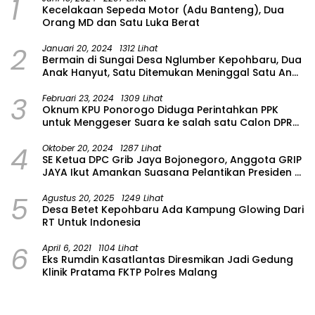
1
Kecelakaan Sepeda Motor (Adu Banteng), Dua
Orang MD dan Satu Luka Berat
2
Januari 20, 2024
1312 Lihat
Bermain di Sungai Desa Nglumber Kepohbaru, Dua
Anak Hanyut, Satu Ditemukan Meninggal Satu Anak
Masih Dalam Pencarian
3
Februari 23, 2024
1309 Lihat
Oknum KPU Ponorogo Diduga Perintahkan PPK
untuk Menggeser Suara ke salah satu Calon DPRD
Provinsi Asal Partai Gerindra
4
Oktober 20, 2024
1287 Lihat
SE Ketua DPC Grib Jaya Bojonegoro, Anggota GRIP
JAYA Ikut Amankan Suasana Pelantikan Presiden di
Wilayah Bojonegoro
5
Agustus 20, 2025
1249 Lihat
Desa Betet Kepohbaru Ada Kampung Glowing Dari
RT Untuk Indonesia
6
April 6, 2021
1104 Lihat
Eks Rumdin Kasatlantas Diresmikan Jadi Gedung
Klinik Pratama FKTP Polres Malang