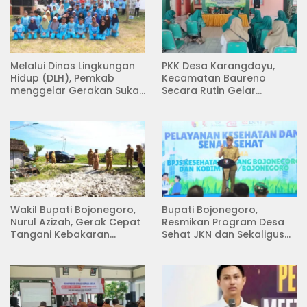
Melalui Dinas Lingkungan
PKK Desa Karangdayu,
Hidup (DLH), Pemkab
Kecamatan Baureno
menggelar Gerakan Suka
Secara Rutin Gelar
Menanam di Lapangan
Pertemuan
Desa Pacing
Wakil Bupati Bojonegoro,
Bupati Bojonegoro,
Nurul Azizah, Gerak Cepat
Resmikan Program Desa
Tangani Kebakaran
Sehat JKN dan Sekaligus
Rumah di Desa
Koperasi Merah Putih
Semambung Kanor
(KDKMP) di Desa Pesen