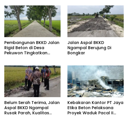
Pembangunan BKKD Jalan
Jalan Aspal BKKD
Rigid Beton di Desa
Ngampal Berujung Di
Pekuwon Tingkatkan
Bongkar
Ekonomi: Terimakasih
Pada Bupati dan Wakil
Pupati Bojonegoro
Belum Serah Terima, Jalan
Kebakaran Kantor PT Jaya
Aspal BKKD Ngampal
Etika Beton Pelaksana
Rusak Parah, Kualitas
Proyek Waduk Pacal II
Buruk
Bojonegoro, Aparat
Curigai Solar Subsidi