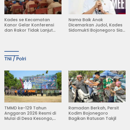
Kades se Kecamatan
Nama Baik Anak
Kanor Gelar Konferensi
Dicemarkan Judol, Kades
dan Rakor Tidak Lanjut
Sidomukti Bojonegoro Siap
KDMP
Tempuh Jalur Hukum
TNI / Polri
TMMD ke-129 Tahun
Ramadan Berkah, Persit
Anggaran 2026 Resmi di
Kodim Bojonegoro
Mulai di Desa Kesongo,
Bagikan Ratusan Takjil
Kecamatan Kedungadem