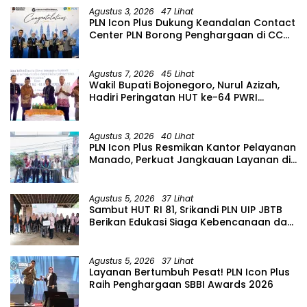
Agustus 3, 2026
47 Lihat
PLN Icon Plus Dukung Keandalan Contact
Center PLN Borong Penghargaan di CCW
2026
Agustus 7, 2026
45 Lihat
Wakil Bupati Bojonegoro, Nurul Azizah,
Hadiri Peringatan HUT ke-64 PWRI
Kabupaten Bojonegoro
Agustus 3, 2026
40 Lihat
PLN Icon Plus Resmikan Kantor Pelayanan
Manado, Perkuat Jangkauan Layanan di
Sulawesi Utara
Agustus 5, 2026
37 Lihat
Sambut HUT RI 81, Srikandi PLN UIP JBTB
Berikan Edukasi Siaga Kebencanaan dan
Tetapkan Komunitas Perempuan
Tangguh Bencana di Kampung Aren
Simacan Banyuwangi
Agustus 5, 2026
37 Lihat
Layanan Bertumbuh Pesat! PLN Icon Plus
Raih Penghargaan SBBI Awards 2026