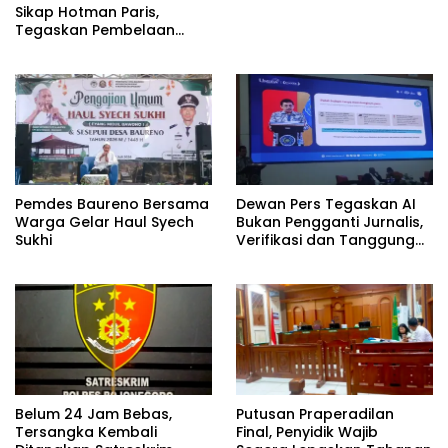
Sikap Hotman Paris,
Bojonegoro
Tegaskan Pembelaan
terhadap Martabat
Profesi Jurnalis
Pemdes Baureno Bersama
Dewan Pers Tegaskan AI
Warga Gelar Haul Syech
Bukan Pengganti Jurnalis,
Sukhi
Verifikasi dan Tanggung
Jawab Redaksi Tetap
Utama
Belum 24 Jam Bebas,
Putusan Praperadilan
Tersangka Kembali
Final, Penyidik Wajib