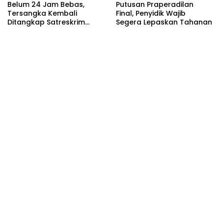
Belum 24 Jam Bebas,
Putusan Praperadilan
Tersangka Kembali
Final, Penyidik Wajib
Ditangkap Satreskrim
Segera Lepaskan Tahanan
Polres Bojonegoro, Dasar
Hukumnya Dipertanyakan