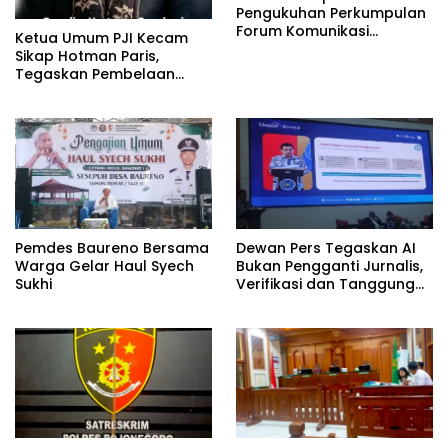
Pengukuhan Perkumpulan
Forum Komunikasi
Ketua Umum PJI Kecam
Kelompok Bimbingan
Sikap Hotman Paris,
Ibadah Haji dan Umrah
Tegaskan Pembelaan
(PFK KBIHU) Kabupaten
terhadap Martabat
Bojonegoro
Profesi Jurnalis
Pemdes Baureno Bersama
Dewan Pers Tegaskan AI
Warga Gelar Haul Syech
Bukan Pengganti Jurnalis,
Sukhi
Verifikasi dan Tanggung
Jawab Redaksi Tetap
Utama