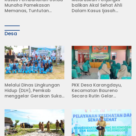
balikan Akal Sehat Ahli
Surat Resmi, Modus Baru
Dalam Kasus Ijasah
Debt Collector di Jalan
Jokowi
Raya Babat Lamongan
Desa
Melalui Dinas Lingkungan
PKK Desa Karangdayu,
Hidup (DLH), Pemkab
Kecamatan Baureno
menggelar Gerakan Suka
Secara Rutin Gelar
Menanam di Lapangan
Pertemuan
Desa Pacing