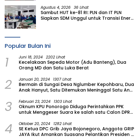
Agustus 4, 2026
36 Lihat
Sambut HUT ke-81 RI: PLN dan IT PLN
Siapkan SDM Unggul untuk Transisi Energi
Lewat Pelatihan Energi Terbarukan bagi
Siswa SMA
Popular Bulan Ini
1
Juni 18, 2024
2202 Lihat
Kecelakaan Sepeda Motor (Adu Banteng), Dua
Orang MD dan Satu Luka Berat
2
Januari 20, 2024
1307 Lihat
Bermain di Sungai Desa Nglumber Kepohbaru, Dua
Anak Hanyut, Satu Ditemukan Meninggal Satu Anak
Masih Dalam Pencarian
3
Februari 23, 2024
1303 Lihat
Oknum KPU Ponorogo Diduga Perintahkan PPK
untuk Menggeser Suara ke salah satu Calon DPRD
Provinsi Asal Partai Gerindra
4
Oktober 20, 2024
1282 Lihat
SE Ketua DPC Grib Jaya Bojonegoro, Anggota GRIP
JAYA Ikut Amankan Suasana Pelantikan Presiden di