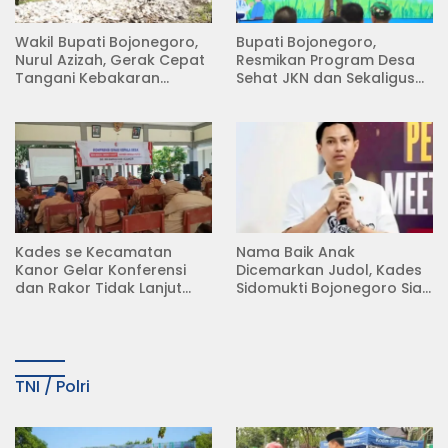
Wakil Bupati Bojonegoro,
Bupati Bojonegoro,
Nurul Azizah, Gerak Cepat
Resmikan Program Desa
Tangani Kebakaran
Sehat JKN dan Sekaligus
Rumah di Desa
Koperasi Merah Putih
Semambung Kanor
(KDKMP) di Desa Pesen
Kades se Kecamatan
Nama Baik Anak
Kanor Gelar Konferensi
Dicemarkan Judol, Kades
dan Rakor Tidak Lanjut
Sidomukti Bojonegoro Siap
KDMP
Tempuh Jalur Hukum
TNI / Polri