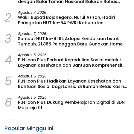
dengan Balai Taman Nasional Baluran Bahas
Kajian Rencana Proyek SUTET 500 kV Paiton–
2
Watudodol/Kalipuro
Agustus 7, 2026
Wakil Bupati Bojonegoro, Nurul Azizah, Hadiri
Peringatan HUT ke-64 PWRI Kabupaten
Bojonegoro
3
Agustus 7, 2026
Sambut HUT ke-81 RI, Adopsi Kendaraan Listrik
Tumbuh, 21.865 Pelanggan Baru Gunakan Home
Charging Services PLN pada Semester I 2026
4
Agustus 5, 2026
PLN Icon Plus Perkuat Kepedulian Sosial melalui
Layanan Kesehatan dan Bantuan Komprehensif
bagi Lansia di Malang
5
Agustus 5, 2026
PLN Icon Plus Hadirkan Layanan Kesehatan dan
Bantuan Sosial bagi Lansia di Rumah Belas Kasih
Malang
6
Agustus 5, 2026
PLN Icon Plus Dukung Pembelajaran Digital di SDN
Mojorejo 01
Popular Minggu Ini