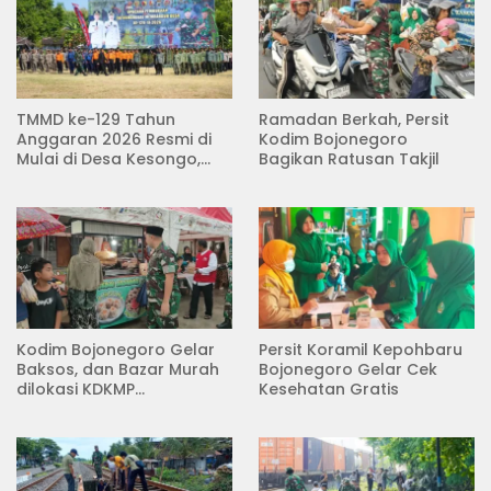
TMMD ke-129 Tahun
Ramadan Berkah, Persit
Anggaran 2026 Resmi di
Kodim Bojonegoro
Mulai di Desa Kesongo,
Bagikan Ratusan Takjil
Kecamatan Kedungadem
Kodim Bojonegoro Gelar
Persit Koramil Kepohbaru
Baksos, dan Bazar Murah
Bojonegoro Gelar Cek
dilokasi KDKMP
Kesehatan Gratis
Pungpungan Kalitidu