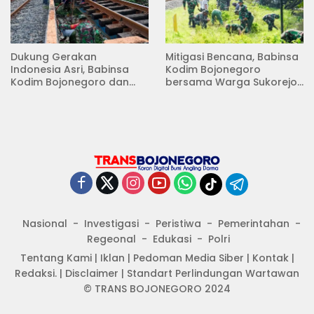
Dukung Gerakan
Mitigasi Bencana, Babinsa
Indonesia Asri, Babinsa
Kodim Bojonegoro
Kodim Bojonegoro dan
bersama Warga Sukorejo
Masyarakat Karya Bakti
Karya Bakti Pembersihan
Serentak Membersihkan
Sungai
Lingkungan
Nasional
Investigasi
Peristiwa
Pemerintahan
Regeonal
Edukasi
Polri
Tentang Kami
|
Iklan
|
Pedoman Media Siber
|
Kontak
|
Redaksi.
|
Disclaimer
|
Standart Perlindungan Wartawan
© TRANS BOJONEGORO 2024