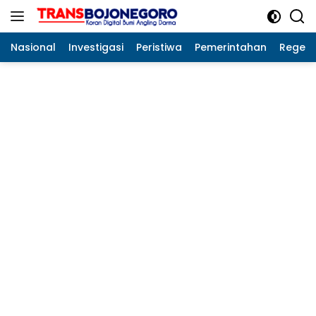
Langsung
ke
konten
Nasional
Investigasi
Peristiwa
Pemerintahan
Regeo