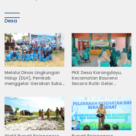
Jokowi
Raya Babat Lamongan
Desa
Melalui Dinas Lingkungan
PKK Desa Karangdayu,
Hidup (DLH), Pemkab
Kecamatan Baureno
menggelar Gerakan Suka
Secara Rutin Gelar
Menanam di Lapangan
Pertemuan
Desa Pacing