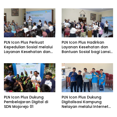
Nasional Baluran Bahas
Baru Gunakan Home
Kajian Rencana Proyek
Charging Services PLN
SUTET 500 kV Paiton–
pada Semester I 2026
Watudodol/Kalipuro
PLN Icon Plus Perkuat
PLN Icon Plus Hadirkan
Kepedulian Sosial melalui
Layanan Kesehatan dan
Layanan Kesehatan dan
Bantuan Sosial bagi Lansia
Bantuan Komprehensif
di Rumah Belas Kasih
bagi Lansia di Malang
Malang
PLN Icon Plus Dukung
PLN Icon Plus Dukung
Pembelajaran Digital di
Digitalisasi Kampung
SDN Mojorejo 01
Nelayan melalui Internet
Gratis di Desa Nelayan
Rajatama