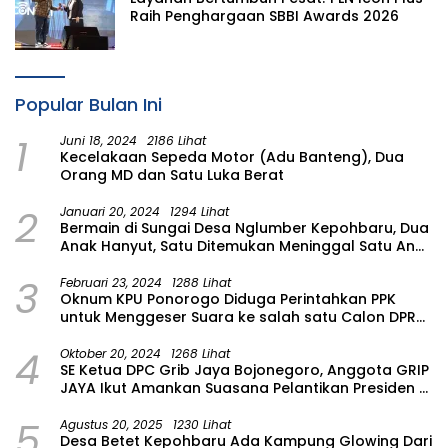
Raih Penghargaan SBBI Awards 2026
Popular Bulan Ini
1
Juni 18, 2024
2186 Lihat
Kecelakaan Sepeda Motor (Adu Banteng), Dua
Orang MD dan Satu Luka Berat
2
Januari 20, 2024
1294 Lihat
Bermain di Sungai Desa Nglumber Kepohbaru, Dua
Anak Hanyut, Satu Ditemukan Meninggal Satu Anak
Masih Dalam Pencarian
3
Februari 23, 2024
1288 Lihat
Oknum KPU Ponorogo Diduga Perintahkan PPK
untuk Menggeser Suara ke salah satu Calon DPRD
Provinsi Asal Partai Gerindra
4
Oktober 20, 2024
1268 Lihat
SE Ketua DPC Grib Jaya Bojonegoro, Anggota GRIP
JAYA Ikut Amankan Suasana Pelantikan Presiden di
Wilayah Bojonegoro
5
Agustus 20, 2025
1230 Lihat
Desa Betet Kepohbaru Ada Kampung Glowing Dari