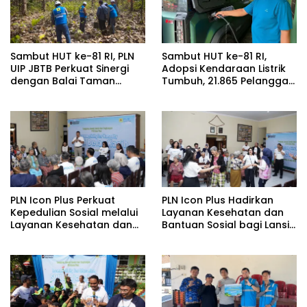
Sambut HUT ke-81 RI, PLN
Sambut HUT ke-81 RI,
UIP JBTB Perkuat Sinergi
Adopsi Kendaraan Listrik
dengan Balai Taman
Tumbuh, 21.865 Pelanggan
Nasional Baluran Bahas
Baru Gunakan Home
Kajian Rencana Proyek
Charging Services PLN
SUTET 500 kV Paiton–
pada Semester I 2026
Watudodol/Kalipuro
PLN Icon Plus Perkuat
PLN Icon Plus Hadirkan
Kepedulian Sosial melalui
Layanan Kesehatan dan
Layanan Kesehatan dan
Bantuan Sosial bagi Lansia
Bantuan Komprehensif
di Rumah Belas Kasih
bagi Lansia di Malang
Malang