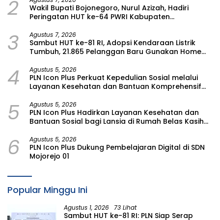
2
Wakil Bupati Bojonegoro, Nurul Azizah, Hadiri
Peringatan HUT ke-64 PWRI Kabupaten
Bojonegoro
3
Agustus 7, 2026
Sambut HUT ke-81 RI, Adopsi Kendaraan Listrik
Tumbuh, 21.865 Pelanggan Baru Gunakan Home
Charging Services PLN pada Semester I 2026
4
Agustus 5, 2026
PLN Icon Plus Perkuat Kepedulian Sosial melalui
Layanan Kesehatan dan Bantuan Komprehensif
bagi Lansia di Malang
5
Agustus 5, 2026
PLN Icon Plus Hadirkan Layanan Kesehatan dan
Bantuan Sosial bagi Lansia di Rumah Belas Kasih
Malang
6
Agustus 5, 2026
PLN Icon Plus Dukung Pembelajaran Digital di SDN
Mojorejo 01
Popular Minggu Ini
Agustus 1, 2026
73 Lihat
Sambut HUT ke-81 RI: PLN Siap Serap