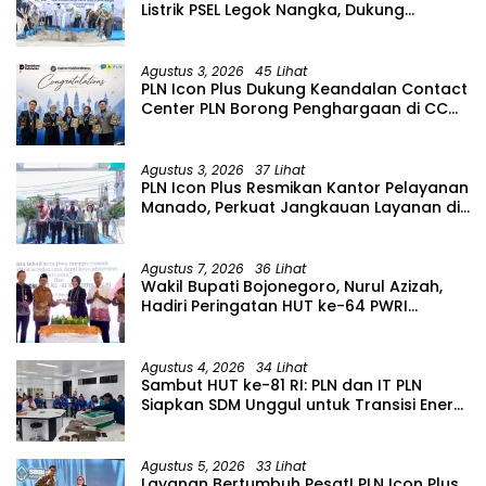
Listrik PSEL Legok Nangka, Dukung
Pengelolaan Sampah Berkelanjutan di
Jawa Barat
Agustus 3, 2026
45 Lihat
PLN Icon Plus Dukung Keandalan Contact
Center PLN Borong Penghargaan di CCW
2026
Agustus 3, 2026
37 Lihat
PLN Icon Plus Resmikan Kantor Pelayanan
Manado, Perkuat Jangkauan Layanan di
Sulawesi Utara
Agustus 7, 2026
36 Lihat
Wakil Bupati Bojonegoro, Nurul Azizah,
Hadiri Peringatan HUT ke-64 PWRI
Kabupaten Bojonegoro
Agustus 4, 2026
34 Lihat
Sambut HUT ke-81 RI: PLN dan IT PLN
Siapkan SDM Unggul untuk Transisi Energi
Lewat Pelatihan Energi Terbarukan bagi
Siswa SMA
Agustus 5, 2026
33 Lihat
Layanan Bertumbuh Pesat! PLN Icon Plus