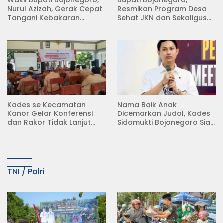
Wakil Bupati Bojonegoro,
Bupati Bojonegoro,
Nurul Azizah, Gerak Cepat
Resmikan Program Desa
Tangani Kebakaran
Sehat JKN dan Sekaligus
Rumah di Desa
Koperasi Merah Putih
Semambung Kanor
(KDKMP) di Desa Pesen
Kades se Kecamatan
Nama Baik Anak
Kanor Gelar Konferensi
Dicemarkan Judol, Kades
dan Rakor Tidak Lanjut
Sidomukti Bojonegoro Siap
KDMP
Tempuh Jalur Hukum
TNI / Polri