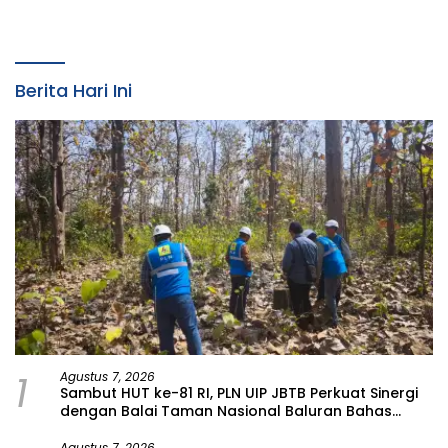
Berita Hari Ini
1
Agustus 7, 2026
Sambut HUT ke-81 RI, PLN UIP JBTB Perkuat Sinergi
dengan Balai Taman Nasional Baluran Bahas
Kajian Rencana Proyek SUTET 500 kV Paiton–
Watudodol/Kalipuro
Agustus 7, 2026