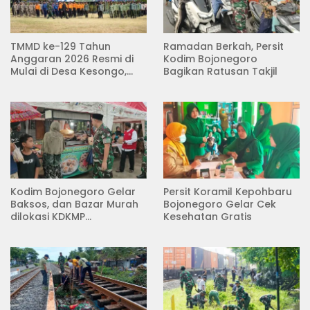
TMMD ke-129 Tahun
Ramadan Berkah, Persit
Anggaran 2026 Resmi di
Kodim Bojonegoro
Mulai di Desa Kesongo,
Bagikan Ratusan Takjil
Kecamatan Kedungadem
Kodim Bojonegoro Gelar
Persit Koramil Kepohbaru
Baksos, dan Bazar Murah
Bojonegoro Gelar Cek
dilokasi KDKMP
Kesehatan Gratis
Pungpungan Kalitidu