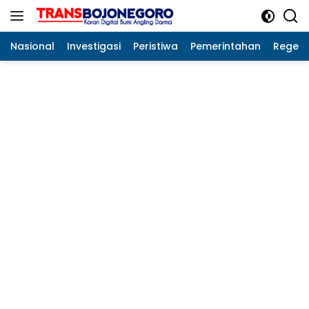
Langsung
ke
konten
Nasional
Investigasi
Peristiwa
Pemerintahan
Regeo