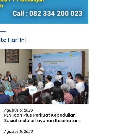
ita Hari Ini
Agustus 5, 2026
PLN Icon Plus Perkuat Kepedulian
Sosial melalui Layanan Kesehatan
dan Bantuan Komprehensif bagi
Lansia di Malang
Agustus 5, 2026