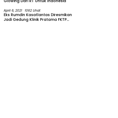
Glowing Dari RT Untuk Indonesia
April 6, 2021
1062 Lihat
Eks Rumdin Kasatlantas Diresmikan
Jadi Gedung Klinik Pratama FKTP
Polres Malang