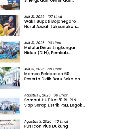
Sinergi, dan Kemitraan
Organisasi Kemasyarakatan
Tahun 2026
Juli 31, 2026
107 Lihat
Wakil Bupati Bojonegoro
Nurul Azizah Laksanakan
Kunjungan Kerja ke
Kecamatan Temayang
Juli 31, 2026
90 Lihat
Melalui Dinas Lingkungan
Hidup (DLH), Pemkab
menggelar Gerakan Suka
Menanam di Lapangan Desa
Pacing
Juli 31, 2026
88 Lihat
Momen Pelepasan 60
Peserta Didik Baru Sekolah
Rakyat Menengah Atas
(SRMA) 36 Bojonegoro
Tahun Ajaran 2026/2027
Agustus 1, 2026
69 Lihat
Sambut HUT ke-81 RI: PLN
Siap Serap Listrik PSEL Legok
Nangka, Dukung
Pengelolaan Sampah
Berkelanjutan di Jawa Barat
Agustus 3, 2026
40 Lihat
PLN Icon Plus Dukung