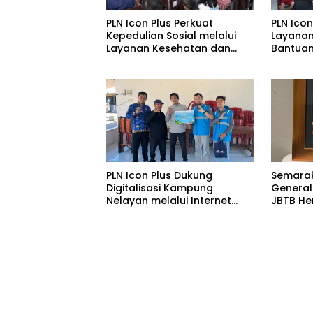
PLN Icon Plus Perkuat
PLN Icon
Kepedulian Sosial melalui
Layanan
Layanan Kesehatan dan
Bantuan
Bantuan Komprehensif bagi
di Ruma
Lansia di Malang
Malang
PLN Icon Plus Dukung
Semarak
Digitalisasi Kampung
General
Nelayan melalui Internet
JBTB He
Gratis di Desa Nelayan
Raih Pe
Rajatama