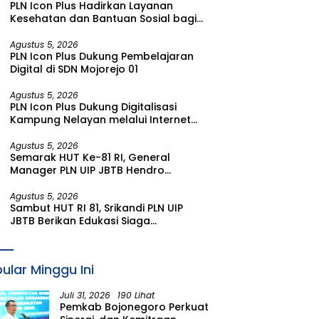
PLN Icon Plus Hadirkan Layanan
Kesehatan dan Bantuan Sosial bagi
Lansia di Rumah Belas Kasih Malang
Agustus 5, 2026
PLN Icon Plus Dukung Pembelajaran
Digital di SDN Mojorejo 01
Agustus 5, 2026
PLN Icon Plus Dukung Digitalisasi
Kampung Nelayan melalui Internet
Gratis di Desa Nelayan Rajatama
Agustus 5, 2026
Semarak HUT Ke-81 RI, General
Manager PLN UIP JBTB Hendro
Prasetyawan Raih Penghargaan
Prestisius
Agustus 5, 2026
Sambut HUT RI 81, Srikandi PLN UIP
JBTB Berikan Edukasi Siaga
Kebencanaan dan Tetapkan
Komunitas Perempuan Tangguh
Bencana di Kampung Aren Simacan
ular Minggu Ini
Banyuwangi
Juli 31, 2026
190 Lihat
Pemkab Bojonegoro Perkuat