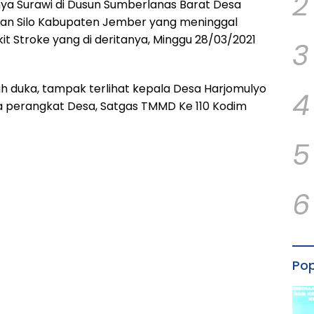
2
ya Surawi di Dusun Sumberlanas Barat Desa
an Silo Kabupaten Jember yang meninggal
t Stroke yang di deritanya, Minggu 28/03/2021
3
ah duka, tampak terlihat kepala Desa Harjomulyo
4
a perangkat Desa, Satgas TMMD Ke 110 Kodim
5
6
Pop