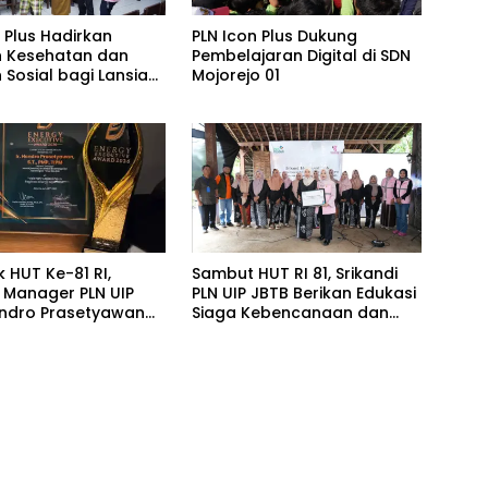
 Plus Hadirkan
PLN Icon Plus Dukung
 Kesehatan dan
Pembelajaran Digital di SDN
 Sosial bagi Lansia
Mojorejo 01
h Belas Kasih
 HUT Ke-81 RI,
Sambut HUT RI 81, Srikandi
 Manager PLN UIP
PLN UIP JBTB Berikan Edukasi
ndro Prasetyawan
Siaga Kebencanaan dan
nghargaan Prestisius
Tetapkan Komunitas
Perempuan Tangguh
Bencana di Kampung Aren
Simacan Banyuwangi