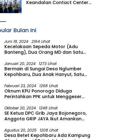
Keandalan Contact Center
PLN Borong Penghargaan di
CCW 2026
ular Bulan Ini
Juni 18, 2024
2164 Lihat
Kecelakaan Sepeda Motor (Adu
Banteng), Dua Orang MD dan Satu
Luka Berat
Januari 20, 2024
1273 Lihat
Bermain di Sungai Desa Nglumber
Kepohbaru, Dua Anak Hanyut, Satu
Ditemukan Meninggal Satu Anak
Masih Dalam Pencarian
Februari 23, 2024
1268 Lihat
Oknum KPU Ponorogo Diduga
Perintahkan PPK untuk Menggeser
Suara ke salah satu Calon DPRD
Provinsi Asal Partai Gerindra
Oktober 20, 2024
1248 Lihat
SE Ketua DPC Grib Jaya Bojonegoro,
Anggota GRIP JAYA Ikut Amankan
Suasana Pelantikan Presiden di
Wilayah Bojonegoro
Agustus 20, 2025
1208 Lihat
Desa Betet Kepohbaru Ada Kampung