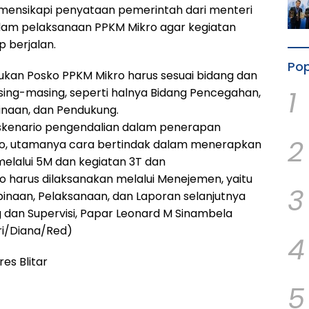
k mensikapi penyataan pemerintah dari menteri
lam pelaksanaan PPKM Mikro agar kegiatan
 berjalan.
Pop
kukan Posko PPKM Mikro harus sesuai bidang dan
1
ng-masing, seperti halnya Bidang Pencegahan,
naan, dan Pendukung.
i skenario pengendalian dalam penerapan
2
ro, utamanya cara bertindak dalam menerapkan
elalui 5M dan kegiatan 3T dan
o harus dilaksanakan melalui Menejemen, yaitu
3
naan, Pelaksanaan, dan Laporan selanjutnya
g dan Supervisi, Papar Leonard M Sinambela
tri/Diana/Red)
4
es Blitar
5