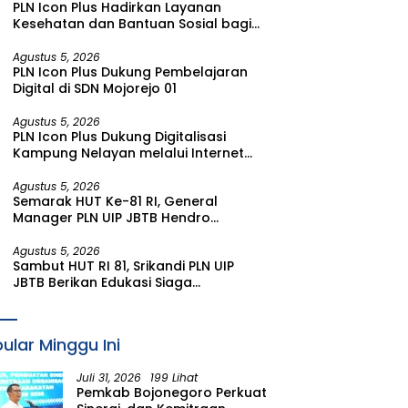
PLN Icon Plus Hadirkan Layanan
Kesehatan dan Bantuan Sosial bagi
Lansia di Rumah Belas Kasih Malang
Agustus 5, 2026
PLN Icon Plus Dukung Pembelajaran
Digital di SDN Mojorejo 01
Agustus 5, 2026
PLN Icon Plus Dukung Digitalisasi
Kampung Nelayan melalui Internet
Gratis di Desa Nelayan Rajatama
Agustus 5, 2026
Semarak HUT Ke-81 RI, General
Manager PLN UIP JBTB Hendro
Prasetyawan Raih Penghargaan
Prestisius
Agustus 5, 2026
Sambut HUT RI 81, Srikandi PLN UIP
JBTB Berikan Edukasi Siaga
Kebencanaan dan Tetapkan
Komunitas Perempuan Tangguh
Bencana di Kampung Aren Simacan
ular Minggu Ini
Banyuwangi
Juli 31, 2026
199 Lihat
Pemkab Bojonegoro Perkuat