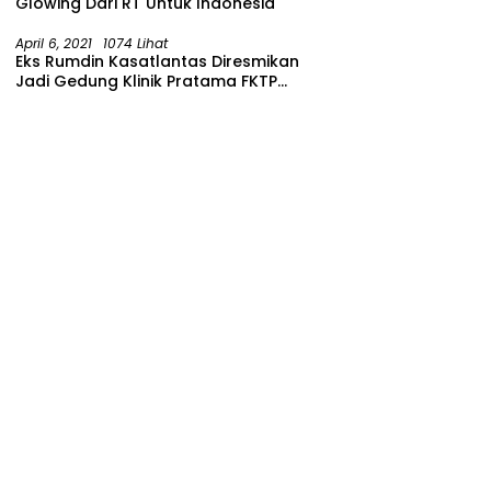
Glowing Dari RT Untuk Indonesia
April 6, 2021
1074 Lihat
Eks Rumdin Kasatlantas Diresmikan
Jadi Gedung Klinik Pratama FKTP
Polres Malang