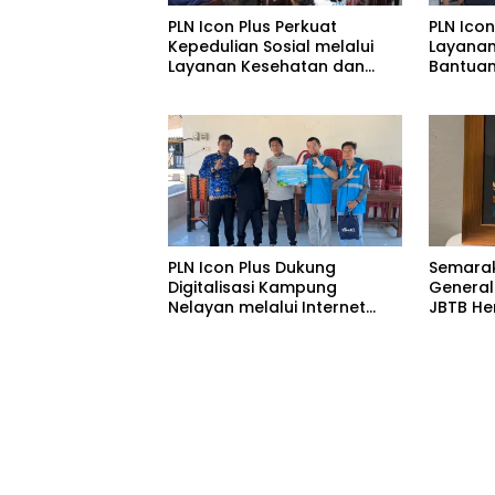
PLN Icon Plus Perkuat
PLN Icon
Kepedulian Sosial melalui
Layanan
Layanan Kesehatan dan
Bantuan
Bantuan Komprehensif bagi
di Ruma
Lansia di Malang
Malang
PLN Icon Plus Dukung
Semarak
Digitalisasi Kampung
General
Nelayan melalui Internet
JBTB He
Gratis di Desa Nelayan
Raih Pe
Rajatama