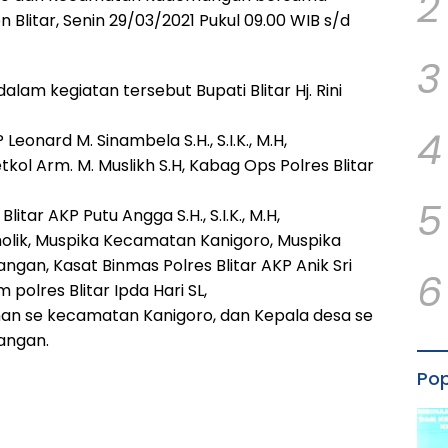
2
Blitar, Senin 29/03/2021 Pukul 09.00 WIB s/d
3
lam kegiatan tersebut Bupati Blitar Hj. Rini
4
Leonard M. Sinambela S.H., S.I.K., M.H,
kol Arm. M. Muslikh S.H, Kabag Ops Polres Blitar
5
litar AKP Putu Angga S.H., S.I.K., M.H,
holik, Muspika Kecamatan Kanigoro, Muspika
an, Kasat Binmas Polres Blitar AKP Anik Sri
6
 polres Blitar Ipda Hari SL,
ahan se kecamatan Kanigoro, dan Kepala desa se
angan.
Pop