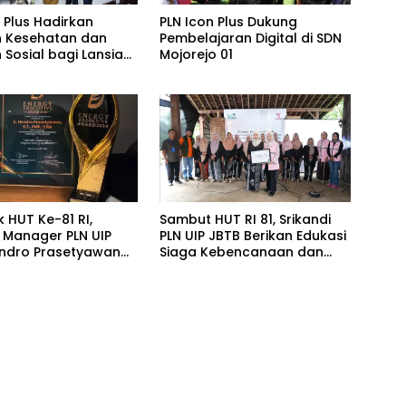
 Plus Hadirkan
PLN Icon Plus Dukung
 Kesehatan dan
Pembelajaran Digital di SDN
 Sosial bagi Lansia
Mojorejo 01
h Belas Kasih
 HUT Ke-81 RI,
Sambut HUT RI 81, Srikandi
 Manager PLN UIP
PLN UIP JBTB Berikan Edukasi
ndro Prasetyawan
Siaga Kebencanaan dan
nghargaan Prestisius
Tetapkan Komunitas
Perempuan Tangguh
Bencana di Kampung Aren
Simacan Banyuwangi