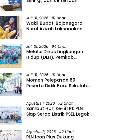
Sinergi, dan Kemitraan
Organisasi Kemasyarakatan
Tahun 2026
Juli 31, 2026
111 Lihat
Wakil Bupati Bojonegoro
Nurul Azizah Laksanakan
Kunjungan Kerja ke
Kecamatan Temayang
Juli 31, 2026
94 Lihat
Melalui Dinas Lingkungan
Hidup (DLH), Pemkab
menggelar Gerakan Suka
Menanam di Lapangan Desa
Pacing
Juli 31, 2026
91 Lihat
Momen Pelepasan 60
Peserta Didik Baru Sekolah
Rakyat Menengah Atas
(SRMA) 36 Bojonegoro
Tahun Ajaran 2026/2027
Agustus 1, 2026
72 Lihat
Sambut HUT ke-81 RI: PLN
Siap Serap Listrik PSEL Legok
Nangka, Dukung
Pengelolaan Sampah
Berkelanjutan di Jawa Barat
Agustus 3, 2026
42 Lihat
PLN Icon Plus Dukung