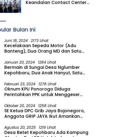
Keandalan Contact Center
PLN Borong Penghargaan di
CCW 2026
ular Bulan Ini
Juni 18, 2024
2173 Lihat
Kecelakaan Sepeda Motor (Adu
Banteng), Dua Orang MD dan Satu
Luka Berat
Januari 20, 2024
1284 Lihat
Bermain di Sungai Desa Nglumber
Kepohbaru, Dua Anak Hanyut, Satu
Ditemukan Meninggal Satu Anak
Masih Dalam Pencarian
Februari 23, 2024
1278 Lihat
Oknum KPU Ponorogo Diduga
Perintahkan PPK untuk Menggeser
Suara ke salah satu Calon DPRD
Provinsi Asal Partai Gerindra
Oktober 20, 2024
1258 Lihat
SE Ketua DPC Grib Jaya Bojonegoro,
Anggota GRIP JAYA Ikut Amankan
Suasana Pelantikan Presiden di
Wilayah Bojonegoro
Agustus 20, 2025
1219 Lihat
Desa Betet Kepohbaru Ada Kampung