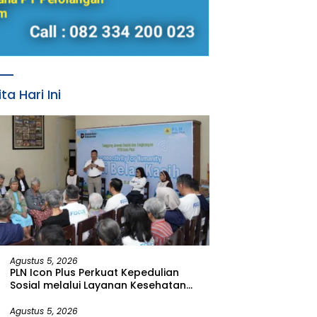
ita Hari Ini
Agustus 5, 2026
PLN Icon Plus Perkuat Kepedulian
Sosial melalui Layanan Kesehatan
dan Bantuan Komprehensif bagi
Lansia di Malang
Agustus 5, 2026