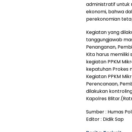
administratif untu
ekonomi, bahwa da
perekonomian tetap
Kegiatan yang dila
tanggungjawab masi
Penanganan, Pembi
Kita harus memilik
kegiatan PPKM Mik
kepatuhan Prokes m
Kegiatan PPKM Mikr
Perencanaan, Pembi
dilakukan kontrolin
Kapolres Blitar.(Ra
Sumber : Humas Polr
Editor : Didik Sap