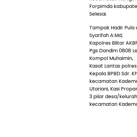
Forpimda kabupaten 
Selesai.
Tampak Hadir Pula da
Syarifah A.Md,
Kapolres Blitar AKBP 
Pgs Dandim 0808 Let
Kompol Muhaimin,
Kasat Lantas polres B
Kepala BPBD Sdr. K
kecamatan Kademang
Utariani, Kasi Propam
3 pilar desa/kelur
kecamatan Kadem