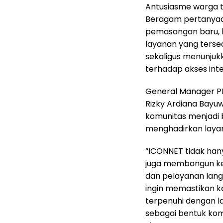
Antusiasme warga t
Beragam pertanyaan
pemasangan baru, k
layanan yang tersed
sekaligus menunju
terhadap akses inte
General Manager PL
Rizky Ardiana Bayu
komunitas menjadi 
menghadirkan layan
“ICONNET tidak han
juga membangun ke
dan pelayanan lang
ingin memastikan k
terpenuhi dengan la
sebagai bentuk kom