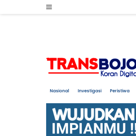
Langsung
ke
konten
tutup
Nasional
Investigasi
Peristiwa