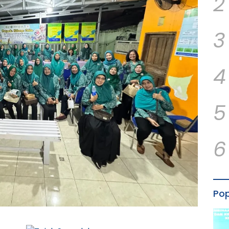
2
3
4
5
6
Pop