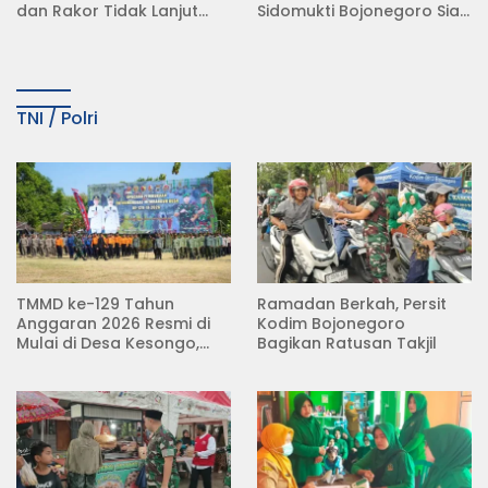
dan Rakor Tidak Lanjut
Sidomukti Bojonegoro Siap
KDMP
Tempuh Jalur Hukum
TNI / Polri
TMMD ke-129 Tahun
Ramadan Berkah, Persit
Anggaran 2026 Resmi di
Kodim Bojonegoro
Mulai di Desa Kesongo,
Bagikan Ratusan Takjil
Kecamatan Kedungadem