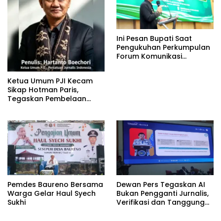
Ini Pesan Bupati Saat
Pengukuhan Perkumpulan
Forum Komunikasi
Kelompok Bimbingan
Ibadah Haji dan Umrah
Ketua Umum PJI Kecam
(PFK KBIHU) Kabupaten
Sikap Hotman Paris,
Bojonegoro
Tegaskan Pembelaan
terhadap Martabat
Profesi Jurnalis
Pemdes Baureno Bersama
Dewan Pers Tegaskan AI
Warga Gelar Haul Syech
Bukan Pengganti Jurnalis,
Sukhi
Verifikasi dan Tanggung
Jawab Redaksi Tetap
Utama