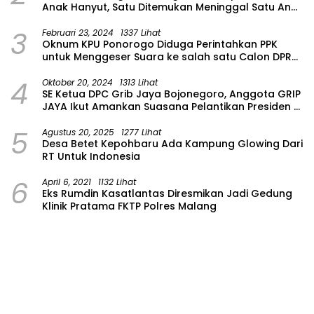
Anak Hanyut, Satu Ditemukan Meninggal Satu Anak
Masih Dalam Pencarian
3
Februari 23, 2024
1337 Lihat
Oknum KPU Ponorogo Diduga Perintahkan PPK
untuk Menggeser Suara ke salah satu Calon DPRD
Provinsi Asal Partai Gerindra
4
Oktober 20, 2024
1313 Lihat
SE Ketua DPC Grib Jaya Bojonegoro, Anggota GRIP
JAYA Ikut Amankan Suasana Pelantikan Presiden di
Wilayah Bojonegoro
5
Agustus 20, 2025
1277 Lihat
Desa Betet Kepohbaru Ada Kampung Glowing Dari
RT Untuk Indonesia
6
April 6, 2021
1132 Lihat
Eks Rumdin Kasatlantas Diresmikan Jadi Gedung
Klinik Pratama FKTP Polres Malang