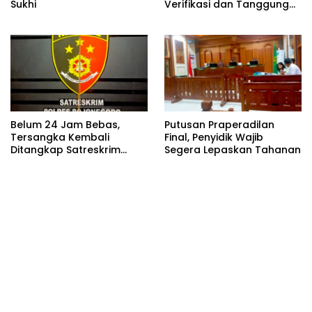
Sukhi
Verifikasi dan Tanggung
Jawab Redaksi Tetap
Utama
Belum 24 Jam Bebas,
Putusan Praperadilan
Tersangka Kembali
Final, Penyidik Wajib
Ditangkap Satreskrim
Segera Lepaskan Tahanan
Polres Bojonegoro, Dasar
Hukumnya Dipertanyakan