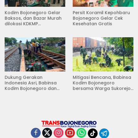
Kodim Bojonegoro Gelar
Persit Koramil Kepohbaru
Baksos, dan Bazar Murah
Bojonegoro Gelar Cek
dilokasi KDKMP
Kesehatan Gratis
Pungpungan Kalitidu
Dukung Gerakan
Mitigasi Bencana, Babinsa
Indonesia Asri, Babinsa
Kodim Bojonegoro
Kodim Bojonegoro dan
bersama Warga Sukorejo
Masyarakat Karya Bakti
Karya Bakti Pembersihan
Serentak Membersihkan
Sungai
Lingkungan