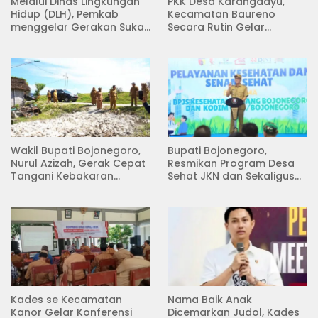
Melalui Dinas Lingkungan
PKK Desa Karangdayu,
Hidup (DLH), Pemkab
Kecamatan Baureno
menggelar Gerakan Suka
Secara Rutin Gelar
Menanam di Lapangan
Pertemuan
Desa Pacing
Wakil Bupati Bojonegoro,
Bupati Bojonegoro,
Nurul Azizah, Gerak Cepat
Resmikan Program Desa
Tangani Kebakaran
Sehat JKN dan Sekaligus
Rumah di Desa
Koperasi Merah Putih
Semambung Kanor
(KDKMP) di Desa Pesen
Kades se Kecamatan
Nama Baik Anak
Kanor Gelar Konferensi
Dicemarkan Judol, Kades