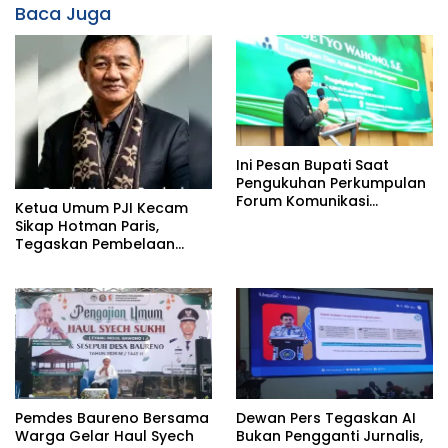
Baca Juga
Ini Pesan Bupati Saat
Pengukuhan Perkumpulan
Forum Komunikasi
Ketua Umum PJI Kecam
Kelompok Bimbingan
Sikap Hotman Paris,
Ibadah Haji dan Umrah
Tegaskan Pembelaan
(PFK KBIHU) Kabupaten
terhadap Martabat
Bojonegoro
Profesi Jurnalis
Pemdes Baureno Bersama
Dewan Pers Tegaskan AI
Warga Gelar Haul Syech
Bukan Pengganti Jurnalis,