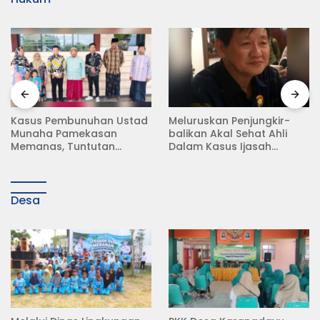
Meluruskan Penjungkir-
Rampas Motor Tanpa
balikan Akal Sehat Ahli
Surat Resmi, Modus Baru
Dalam Kasus Ijasah
Debt Collector di Jalan
Jokowi
Raya Babat Lamongan
Desa