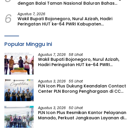
dengan Balai Taman Nasional Baluran Bahas
Kajian Rencana Proyek SUTET 500 kV Paiton–
6
Watudodol/Kalipuro
Agustus 7, 2026
Wakil Bupati Bojonegoro, Nurul Azizah, Hadiri
Peringatan HUT ke-64 PWRI Kabupaten
Bojonegoro
Popular Minggu Ini
Agustus 7, 2026
58 Lihat
Wakil Bupati Bojonegoro, Nurul Azizah,
Hadiri Peringatan HUT ke-64 PWRI
Kabupaten Bojonegoro
Agustus 3, 2026
55 Lihat
PLN Icon Plus Dukung Keandalan Contact
Center PLN Borong Penghargaan di CCW
2026
Agustus 3, 2026
50 Lihat
PLN Icon Plus Resmikan Kantor Pelayanan
Manado, Perkuat Jangkauan Layanan di
Sulawesi Utara