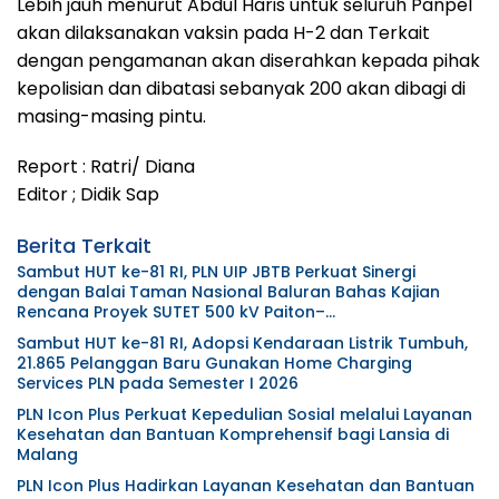
Lebih jauh menurut Abdul Haris untuk seluruh Panpel
akan dilaksanakan vaksin pada H-2 dan Terkait
dengan pengamanan akan diserahkan kepada pihak
kepolisian dan dibatasi sebanyak 200 akan dibagi di
masing-masing pintu.
Report : Ratri/ Diana
Editor ; Didik Sap
Berita Terkait
Sambut HUT ke-81 RI, PLN UIP JBTB Perkuat Sinergi
dengan Balai Taman Nasional Baluran Bahas Kajian
Rencana Proyek SUTET 500 kV Paiton–
Watudodol/Kalipuro
Sambut HUT ke-81 RI, Adopsi Kendaraan Listrik Tumbuh,
21.865 Pelanggan Baru Gunakan Home Charging
Services PLN pada Semester I 2026
PLN Icon Plus Perkuat Kepedulian Sosial melalui Layanan
Kesehatan dan Bantuan Komprehensif bagi Lansia di
Malang
PLN Icon Plus Hadirkan Layanan Kesehatan dan Bantuan