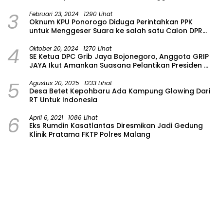
Masih Dalam Pencarian
3
Februari 23, 2024
1290 Lihat
Oknum KPU Ponorogo Diduga Perintahkan PPK
untuk Menggeser Suara ke salah satu Calon DPRD
Provinsi Asal Partai Gerindra
4
Oktober 20, 2024
1270 Lihat
SE Ketua DPC Grib Jaya Bojonegoro, Anggota GRIP
JAYA Ikut Amankan Suasana Pelantikan Presiden di
Wilayah Bojonegoro
5
Agustus 20, 2025
1233 Lihat
Desa Betet Kepohbaru Ada Kampung Glowing Dari
RT Untuk Indonesia
6
April 6, 2021
1086 Lihat
Eks Rumdin Kasatlantas Diresmikan Jadi Gedung
Klinik Pratama FKTP Polres Malang