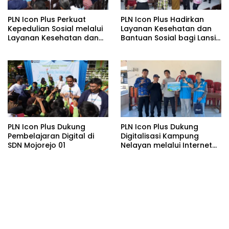
PLN Icon Plus Perkuat
PLN Icon Plus Hadirkan
Kepedulian Sosial melalui
Layanan Kesehatan dan
Layanan Kesehatan dan
Bantuan Sosial bagi Lansia
Bantuan Komprehensif
di Rumah Belas Kasih
bagi Lansia di Malang
Malang
PLN Icon Plus Dukung
PLN Icon Plus Dukung
Pembelajaran Digital di
Digitalisasi Kampung
SDN Mojorejo 01
Nelayan melalui Internet
Gratis di Desa Nelayan
Rajatama