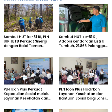
Sambut HUT ke-81 RI, PLN
Sambut HUT ke-81 RI,
UIP JBTB Perkuat Sinergi
Adopsi Kendaraan Listrik
dengan Balai Taman
Tumbuh, 21.865 Pelanggan
Nasional Baluran Bahas
Baru Gunakan Home
Kajian Rencana Proyek
Charging Services PLN
SUTET 500 kV Paiton–
pada Semester I 2026
Watudodol/Kalipuro
PLN Icon Plus Perkuat
PLN Icon Plus Hadirkan
Kepedulian Sosial melalui
Layanan Kesehatan dan
Layanan Kesehatan dan
Bantuan Sosial bagi Lansia
Bantuan Komprehensif
di Rumah Belas Kasih
bagi Lansia di Malang
Malang