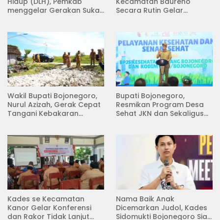
Hidup (DLH), Pemkab
Kecamatan Baureno
menggelar Gerakan Suka
Secara Rutin Gelar
Menanam di Lapangan
Pertemuan
Desa Pacing
Wakil Bupati Bojonegoro,
Bupati Bojonegoro,
Nurul Azizah, Gerak Cepat
Resmikan Program Desa
Tangani Kebakaran
Sehat JKN dan Sekaligus
Rumah di Desa
Koperasi Merah Putih
Semambung Kanor
(KDKMP) di Desa Pesen
Kades se Kecamatan
Nama Baik Anak
Kanor Gelar Konferensi
Dicemarkan Judol, Kades
dan Rakor Tidak Lanjut
Sidomukti Bojonegoro Siap