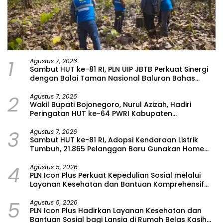
1
Agustus 7, 2026
Sambut HUT ke-81 RI, PLN UIP JBTB Perkuat Sinergi
dengan Balai Taman Nasional Baluran Bahas
Kajian Rencana Proyek SUTET 500 kV Paiton–
2
Watudodol/Kalipuro
Agustus 7, 2026
Wakil Bupati Bojonegoro, Nurul Azizah, Hadiri
Peringatan HUT ke-64 PWRI Kabupaten
Bojonegoro
3
Agustus 7, 2026
Sambut HUT ke-81 RI, Adopsi Kendaraan Listrik
Tumbuh, 21.865 Pelanggan Baru Gunakan Home
Charging Services PLN pada Semester I 2026
4
Agustus 5, 2026
PLN Icon Plus Perkuat Kepedulian Sosial melalui
Layanan Kesehatan dan Bantuan Komprehensif
bagi Lansia di Malang
5
Agustus 5, 2026
PLN Icon Plus Hadirkan Layanan Kesehatan dan
Bantuan Sosial bagi Lansia di Rumah Belas Kasih