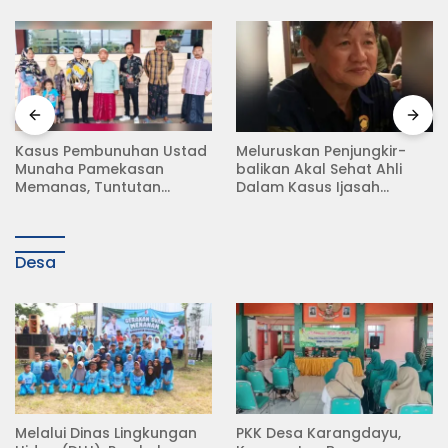
Meluruskan Penjungkir-
Rampas Motor Tanpa
balikan Akal Sehat Ahli
Surat Resmi, Modus Baru
Dalam Kasus Ijasah
Debt Collector di Jalan
Jokowi
Raya Babat Lamongan
Desa
Melalui Dinas Lingkungan
PKK Desa Karangdayu,