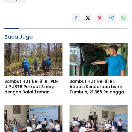
Baca Juga
Sambut HUT ke-81 RI, PLN
Sambut HUT ke-81 RI,
UIP JBTB Perkuat Sinergi
Adopsi Kendaraan Listrik
dengan Balai Taman
Tumbuh, 21.865 Pelanggan
Nasional Baluran Bahas
Baru Gunakan Home
Kajian Rencana Proyek
Charging Services PLN
SUTET 500 kV Paiton–
pada Semester I 2026
Watudodol/Kalipuro