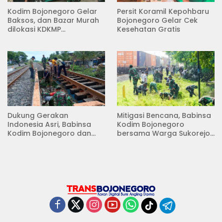
Kodim Bojonegoro Gelar
Persit Koramil Kepohbaru
Baksos, dan Bazar Murah
Bojonegoro Gelar Cek
dilokasi KDKMP
Kesehatan Gratis
Pungpungan Kalitidu
Dukung Gerakan
Mitigasi Bencana, Babinsa
Indonesia Asri, Babinsa
Kodim Bojonegoro
Kodim Bojonegoro dan
bersama Warga Sukorejo
Masyarakat Karya Bakti
Karya Bakti Pembersihan
Serentak Membersihkan
Sungai
Lingkungan