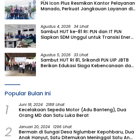
PLN Icon Plus Resmikan Kantor Pelayanan
Manado, Perkuat Jangkauan Layanan di
Sulawesi Utara
Agustus 4, 2026
34 Lihat
Sambut HUT ke-81 RI: PLN dan IT PLN
Siapkan SDM Unggul untuk Transisi Energi
Lewat Pelatihan Energi Terbarukan bagi
Siswa SMA
Agustus 5, 2026
33 Lihat
Sambut HUT RI 81, Srikandi PLN UIP JBTB
Berikan Edukasi Siaga Kebencanaan dan
Tetapkan Komunitas Perempuan
Tangguh Bencana di Kampung Aren
Simacan Banyuwangi
Popular Bulan Ini
1
Juni 18, 2024
2188 Lihat
Kecelakaan Sepeda Motor (Adu Banteng), Dua
Orang MD dan Satu Luka Berat
2
Januari 20, 2024
1296 Lihat
Bermain di Sungai Desa Nglumber Kepohbaru, Dua
Anak Hanyut, Satu Ditemukan Meninggal Satu Anak