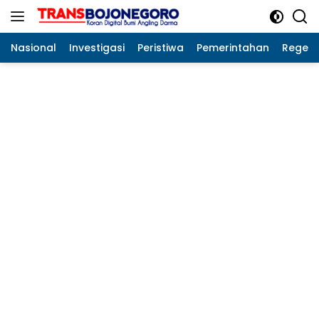
Langsung
ke
konten
Nasional
Investigasi
Peristiwa
Pemerintahan
Regeo