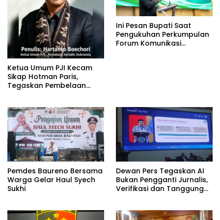
Ini Pesan Bupati Saat
Pengukuhan Perkumpulan
Forum Komunikasi
Kelompok Bimbingan
Ibadah Haji dan Umrah
Ketua Umum PJI Kecam
(PFK KBIHU) Kabupaten
Sikap Hotman Paris,
Bojonegoro
Tegaskan Pembelaan
terhadap Martabat
Profesi Jurnalis
Pemdes Baureno Bersama
Dewan Pers Tegaskan AI
Warga Gelar Haul Syech
Bukan Pengganti Jurnalis,
Sukhi
Verifikasi dan Tanggung
Jawab Redaksi Tetap
Utama