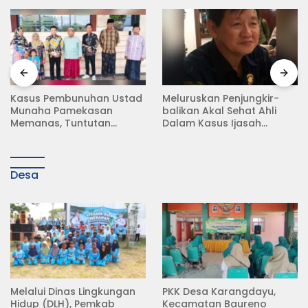
Kasus Pembunuhan Ustad
Meluruskan Penjungkir-
Munaha Pamekasan
balikan Akal Sehat Ahli
Memanas, Tuntutan
Dalam Kasus Ijasah
Hukuman Mati Menggema
Jokowi
Desa
Melalui Dinas Lingkungan
PKK Desa Karangdayu,
Hidup (DLH), Pemkab
Kecamatan Baureno