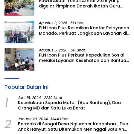
Pawai Akbar Tunas Athfal 2026 yang
digelar Pimpinan Daerah Ikatan Guru
Aisyiyah Bustanul Athfal (PD IGABA)
Kabupaten Bojonegoro
Agustus 3, 2026
51 Lihat
PLN Icon Plus Resmikan Kantor Pelayanan
Manado, Perkuat Jangkauan Layanan di
Sulawesi Utara
Agustus 5, 2026
50 Lihat
PLN Icon Plus Perkuat Kepedulian Sosial
melalui Layanan Kesehatan dan Bantuan
Komprehensif bagi Lansia di Malang
Popular Bulan Ini
1
Juni 18, 2024
2239 Lihat
Kecelakaan Sepeda Motor (Adu Banteng), Dua
Orang MD dan Satu Luka Berat
2
Januari 20, 2024
1344 Lihat
Bermain di Sungai Desa Nglumber Kepohbaru, Dua
Anak Hanyut, Satu Ditemukan Meninggal Satu Anak