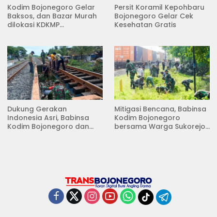
Kodim Bojonegoro Gelar
Persit Koramil Kepohbaru
Baksos, dan Bazar Murah
Bojonegoro Gelar Cek
dilokasi KDKMP
Kesehatan Gratis
Pungpungan Kalitidu
Dukung Gerakan
Mitigasi Bencana, Babinsa
Indonesia Asri, Babinsa
Kodim Bojonegoro
Kodim Bojonegoro dan
bersama Warga Sukorejo
Masyarakat Karya Bakti
Karya Bakti Pembersihan
Serentak Membersihkan
Sungai
Lingkungan