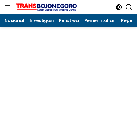
Langsung
ke
konten
Nasional
Investigasi
Peristiwa
Pemerintahan
Regeo