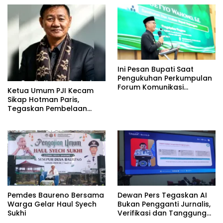
Ini Pesan Bupati Saat
Pengukuhan Perkumpulan
Forum Komunikasi
Ketua Umum PJI Kecam
Kelompok Bimbingan
Sikap Hotman Paris,
Ibadah Haji dan Umrah
Tegaskan Pembelaan
(PFK KBIHU) Kabupaten
terhadap Martabat
Bojonegoro
Profesi Jurnalis
Pemdes Baureno Bersama
Dewan Pers Tegaskan AI
Warga Gelar Haul Syech
Bukan Pengganti Jurnalis,
Sukhi
Verifikasi dan Tanggung
Jawab Redaksi Tetap