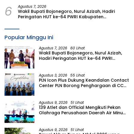
Kajian Rencana Proyek SUTET 500 kV Paiton–
6
Watudodol/Kalipuro
Agustus 7, 2026
Wakil Bupati Bojonegoro, Nurul Azizah, Hadiri
Peringatan HUT ke-64 PWRI Kabupaten
Bojonegoro
Popular Minggu Ini
Agustus 7, 2026
60 Lihat
Wakil Bupati Bojonegoro, Nurul Azizah,
Hadiri Peringatan HUT ke-64 PWRI
Kabupaten Bojonegoro
Agustus 3, 2026
55 Lihat
PLN Icon Plus Dukung Keandalan Contact
Center PLN Borong Penghargaan di CCW
2026
Agustus 9, 2026
51 Lihat
139 Atlet dan Official Mengikuti Pekan
Olahraga Perusahaan Daerah Air Minum
(PORPAMDA) Jawa Timur 2026
Agustus 9, 2026
51 Lihat