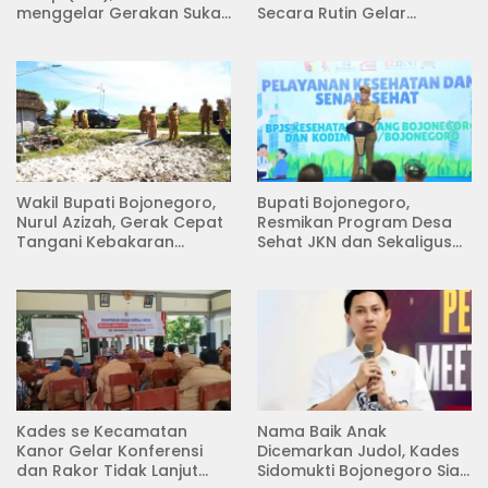
menggelar Gerakan Suka
Secara Rutin Gelar
Menanam di Lapangan
Pertemuan
Desa Pacing
Wakil Bupati Bojonegoro,
Bupati Bojonegoro,
Nurul Azizah, Gerak Cepat
Resmikan Program Desa
Tangani Kebakaran
Sehat JKN dan Sekaligus
Rumah di Desa
Koperasi Merah Putih
Semambung Kanor
(KDKMP) di Desa Pesen
Kades se Kecamatan
Nama Baik Anak
Kanor Gelar Konferensi
Dicemarkan Judol, Kades
dan Rakor Tidak Lanjut
Sidomukti Bojonegoro Siap