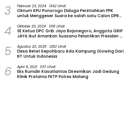
Masih Dalam Pencarian
3
Februari 23, 2024
1342 Lihat
Oknum KPU Ponorogo Diduga Perintahkan PPK
untuk Menggeser Suara ke salah satu Calon DPRD
Provinsi Asal Partai Gerindra
4
Oktober 20, 2024
1318 Lihat
SE Ketua DPC Grib Jaya Bojonegoro, Anggota GRIP
JAYA Ikut Amankan Suasana Pelantikan Presiden di
Wilayah Bojonegoro
5
Agustus 20, 2025
1282 Lihat
Desa Betet Kepohbaru Ada Kampung Glowing Dari
RT Untuk Indonesia
6
April 6, 2021
1137 Lihat
Eks Rumdin Kasatlantas Diresmikan Jadi Gedung
Klinik Pratama FKTP Polres Malang