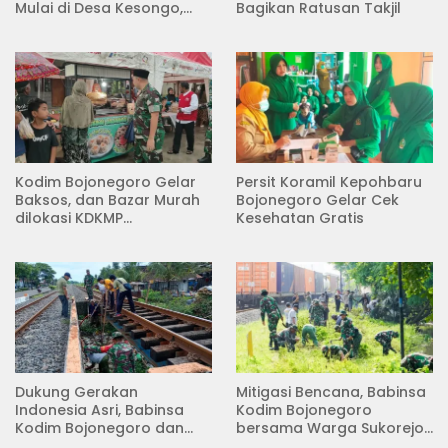
Mulai di Desa Kesongo,
Bagikan Ratusan Takjil
Kecamatan Kedungadem
Kodim Bojonegoro Gelar
Persit Koramil Kepohbaru
Baksos, dan Bazar Murah
Bojonegoro Gelar Cek
dilokasi KDKMP
Kesehatan Gratis
Pungpungan Kalitidu
Dukung Gerakan
Mitigasi Bencana, Babinsa
Indonesia Asri, Babinsa
Kodim Bojonegoro
Kodim Bojonegoro dan
bersama Warga Sukorejo
Masyarakat Karya Bakti
Karya Bakti Pembersihan