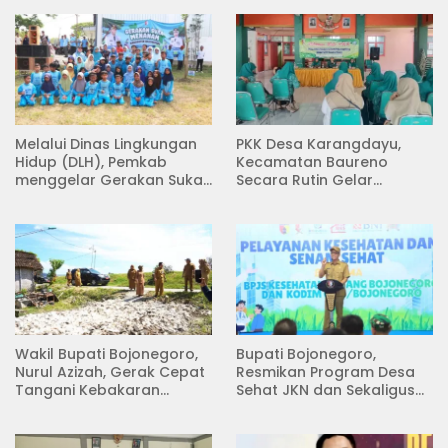
Melalui Dinas Lingkungan
PKK Desa Karangdayu,
Hidup (DLH), Pemkab
Kecamatan Baureno
menggelar Gerakan Suka
Secara Rutin Gelar
Menanam di Lapangan
Pertemuan
Desa Pacing
Wakil Bupati Bojonegoro,
Bupati Bojonegoro,
Nurul Azizah, Gerak Cepat
Resmikan Program Desa
Tangani Kebakaran
Sehat JKN dan Sekaligus
Rumah di Desa
Koperasi Merah Putih
Semambung Kanor
(KDKMP) di Desa Pesen