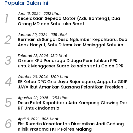
Popular Bulan Ini
1
Juni 18, 2024
2212 Lihat
Kecelakaan Sepeda Motor (Adu Banteng), Dua
Orang MD dan Satu Luka Berat
2
Januari 20, 2024
1315 Lihat
Bermain di Sungai Desa Nglumber Kepohbaru, Dua
Anak Hanyut, Satu Ditemukan Meninggal Satu Anak
Masih Dalam Pencarian
3
Februari 23, 2024
1312 Lihat
Oknum KPU Ponorogo Diduga Perintahkan PPK
untuk Menggeser Suara ke salah satu Calon DPRD
Provinsi Asal Partai Gerindra
4
Oktober 20, 2024
1290 Lihat
SE Ketua DPC Grib Jaya Bojonegoro, Anggota GRIP
JAYA Ikut Amankan Suasana Pelantikan Presiden di
Wilayah Bojonegoro
5
Agustus 20, 2025
1253 Lihat
Desa Betet Kepohbaru Ada Kampung Glowing Dari
RT Untuk Indonesia
6
April 6, 2021
1108 Lihat
Eks Rumdin Kasatlantas Diresmikan Jadi Gedung
Klinik Pratama FKTP Polres Malang