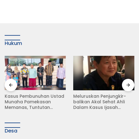
Hukum
Meluruskan Penjungkir-
Rampas Motor Tanpa
balikan Akal Sehat Ahli
Surat Resmi, Modus Baru
Dalam Kasus Ijasah
Debt Collector di Jalan
Jokowi
Raya Babat Lamongan
Desa