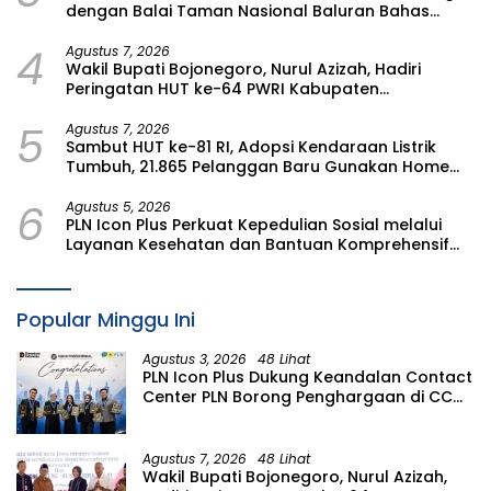
dengan Balai Taman Nasional Baluran Bahas
Kajian Rencana Proyek SUTET 500 kV Paiton–
4
Watudodol/Kalipuro
Agustus 7, 2026
Wakil Bupati Bojonegoro, Nurul Azizah, Hadiri
Peringatan HUT ke-64 PWRI Kabupaten
Bojonegoro
5
Agustus 7, 2026
Sambut HUT ke-81 RI, Adopsi Kendaraan Listrik
Tumbuh, 21.865 Pelanggan Baru Gunakan Home
Charging Services PLN pada Semester I 2026
6
Agustus 5, 2026
PLN Icon Plus Perkuat Kepedulian Sosial melalui
Layanan Kesehatan dan Bantuan Komprehensif
bagi Lansia di Malang
Popular Minggu Ini
Agustus 3, 2026
48 Lihat
PLN Icon Plus Dukung Keandalan Contact
Center PLN Borong Penghargaan di CCW
2026
Agustus 7, 2026
48 Lihat
Wakil Bupati Bojonegoro, Nurul Azizah,