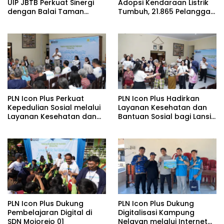
UIP JBTB Perkuat Sinergi
Adopsi Kendaraan Listrik
dengan Balai Taman
Tumbuh, 21.865 Pelanggan
Nasional Baluran Bahas
Baru Gunakan Home
Kajian Rencana Proyek
Charging Services PLN
SUTET 500 kV Paiton–
pada Semester I 2026
Watudodol/Kalipuro
PLN Icon Plus Perkuat
PLN Icon Plus Hadirkan
Kepedulian Sosial melalui
Layanan Kesehatan dan
Layanan Kesehatan dan
Bantuan Sosial bagi Lansia
Bantuan Komprehensif
di Rumah Belas Kasih
bagi Lansia di Malang
Malang
PLN Icon Plus Dukung
PLN Icon Plus Dukung
Pembelajaran Digital di
Digitalisasi Kampung
SDN Mojorejo 01
Nelayan melalui Internet