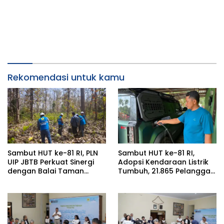
Rekomendasi untuk kamu
Sambut HUT ke-81 RI, PLN
Sambut HUT ke-81 RI,
UIP JBTB Perkuat Sinergi
Adopsi Kendaraan Listrik
dengan Balai Taman
Tumbuh, 21.865 Pelanggan
Nasional Baluran Bahas
Baru Gunakan Home
Kajian Rencana Proyek
Charging Services PLN
SUTET 500 kV Paiton–
pada Semester I 2026
Watudodol/Kalipuro