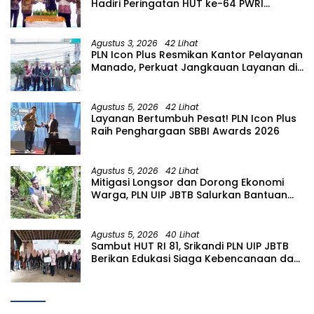
Hadiri Peringatan HUT ke-64 PWRI
Kabupaten Bojonegoro
Agustus 3, 2026
42 Lihat
PLN Icon Plus Resmikan Kantor Pelayanan
Manado, Perkuat Jangkauan Layanan di
Sulawesi Utara
Agustus 5, 2026
42 Lihat
Layanan Bertumbuh Pesat! PLN Icon Plus
Raih Penghargaan SBBI Awards 2026
Agustus 5, 2026
42 Lihat
Mitigasi Longsor dan Dorong Ekonomi
Warga, PLN UIP JBTB Salurkan Bantuan
Konservasi 4.000 Pohon Aren Genjah
Asal Aceh di Banyuwangi
Agustus 5, 2026
40 Lihat
Sambut HUT RI 81, Srikandi PLN UIP JBTB
Berikan Edukasi Siaga Kebencanaan dan
Tetapkan Komunitas Perempuan
Tangguh Bencana di Kampung Aren
Simacan Banyuwangi