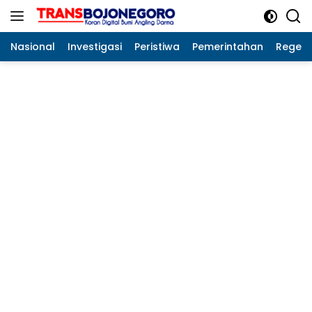
Langsung
ke
konten
Nasional
Investigasi
Peristiwa
Pemerintahan
Regeo