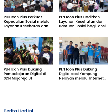
PLN Icon Plus Perkuat
PLN Icon Plus Hadirkan
Kepedulian Sosial melalui
Layanan Kesehatan dan
Layanan Kesehatan dan
Bantuan Sosial bagi Lansia
Bantuan Komprehensif
di Rumah Belas Kasih
bagi Lansia di Malang
Malang
PLN Icon Plus Dukung
PLN Icon Plus Dukung
Pembelajaran Digital di
Digitalisasi Kampung
SDN Mojorejo 01
Nelayan melalui Internet
Gratis di Desa Nelayan
Rajatama
Berita Hari Ini