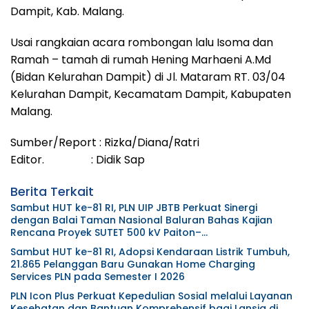
Dampit, Kab. Malang.
Usai rangkaian acara rombongan lalu Isoma dan
Ramah – tamah di rumah Hening Marhaeni A.Md
(Bidan Kelurahan Dampit) di Jl. Mataram RT. 03/04
Kelurahan Dampit, Kecamatam Dampit, Kabupaten
Malang.
Sumber/Report : Rizka/Diana/Ratri
Editor. : Didik Sap
Berita Terkait
Sambut HUT ke-81 RI, PLN UIP JBTB Perkuat Sinergi
dengan Balai Taman Nasional Baluran Bahas Kajian
Rencana Proyek SUTET 500 kV Paiton–
Watudodol/Kalipuro
Sambut HUT ke-81 RI, Adopsi Kendaraan Listrik Tumbuh,
21.865 Pelanggan Baru Gunakan Home Charging
Services PLN pada Semester I 2026
PLN Icon Plus Perkuat Kepedulian Sosial melalui Layanan
Kesehatan dan Bantuan Komprehensif bagi Lansia di