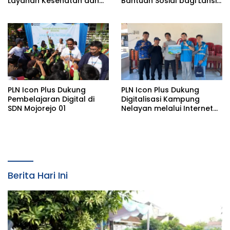
Layanan Kesehatan dan
Bantuan Sosial bagi Lansia
Bantuan Komprehensif
di Rumah Belas Kasih
bagi Lansia di Malang
Malang
PLN Icon Plus Dukung
PLN Icon Plus Dukung
Pembelajaran Digital di
Digitalisasi Kampung
SDN Mojorejo 01
Nelayan melalui Internet
Gratis di Desa Nelayan
Rajatama
Berita Hari Ini