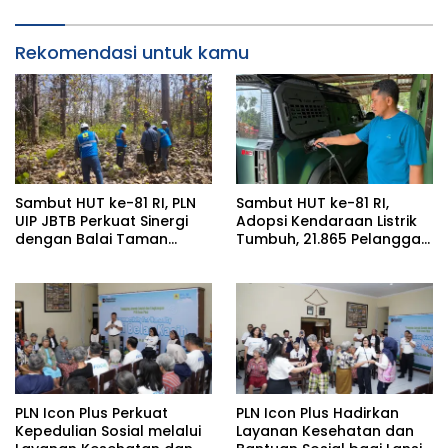
Rekomendasi untuk kamu
Sambut HUT ke-81 RI, PLN
Sambut HUT ke-81 RI,
UIP JBTB Perkuat Sinergi
Adopsi Kendaraan Listrik
dengan Balai Taman
Tumbuh, 21.865 Pelanggan
Nasional Baluran Bahas
Baru Gunakan Home
Kajian Rencana Proyek
Charging Services PLN
SUTET 500 kV Paiton–
pada Semester I 2026
Watudodol/Kalipuro
PLN Icon Plus Perkuat
PLN Icon Plus Hadirkan
Kepedulian Sosial melalui
Layanan Kesehatan dan