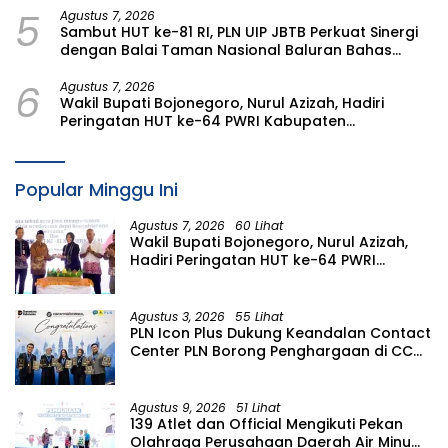
5
Agustus 7, 2026
Sambut HUT ke-81 RI, PLN UIP JBTB Perkuat Sinergi
dengan Balai Taman Nasional Baluran Bahas
Kajian Rencana Proyek SUTET 500 kV Paiton–
6
Watudodol/Kalipuro
Agustus 7, 2026
Wakil Bupati Bojonegoro, Nurul Azizah, Hadiri
Peringatan HUT ke-64 PWRI Kabupaten
Bojonegoro
Popular Minggu Ini
Agustus 7, 2026
60 Lihat
Wakil Bupati Bojonegoro, Nurul Azizah,
Hadiri Peringatan HUT ke-64 PWRI
Kabupaten Bojonegoro
Agustus 3, 2026
55 Lihat
PLN Icon Plus Dukung Keandalan Contact
Center PLN Borong Penghargaan di CCW
2026
Agustus 9, 2026
51 Lihat
139 Atlet dan Official Mengikuti Pekan
Olahraga Perusahaan Daerah Air Minum