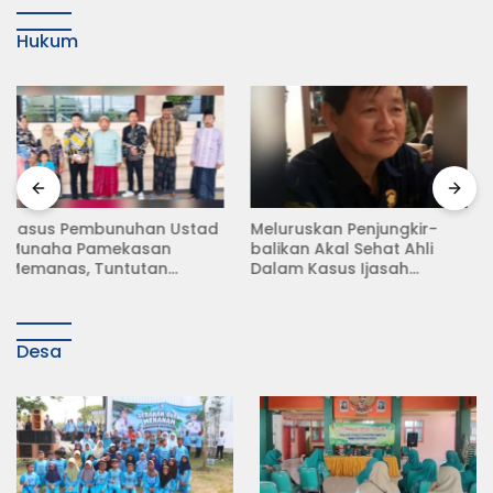
Hukum
Meluruskan Penjungkir-
Rampas Motor Tanpa
balikan Akal Sehat Ahli
Surat Resmi, Modus Baru
Dalam Kasus Ijasah
Debt Collector di Jalan
Jokowi
Raya Babat Lamongan
Desa