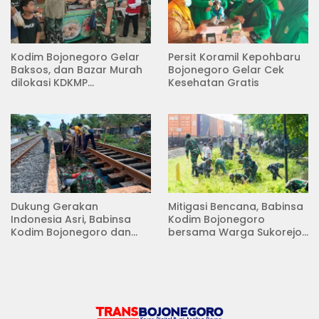
Kodim Bojonegoro Gelar
Persit Koramil Kepohbaru
Baksos, dan Bazar Murah
Bojonegoro Gelar Cek
dilokasi KDKMP
Kesehatan Gratis
Pungpungan Kalitidu
Dukung Gerakan
Mitigasi Bencana, Babinsa
Indonesia Asri, Babinsa
Kodim Bojonegoro
Kodim Bojonegoro dan
bersama Warga Sukorejo
Masyarakat Karya Bakti
Karya Bakti Pembersihan
Serentak Membersihkan
Sungai
Lingkungan