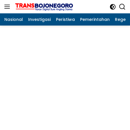
Langsung
ke
konten
Nasional
Investigasi
Peristiwa
Pemerintahan
Regeo