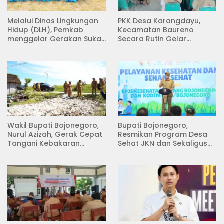
Melalui Dinas Lingkungan
PKK Desa Karangdayu,
Hidup (DLH), Pemkab
Kecamatan Baureno
menggelar Gerakan Suka
Secara Rutin Gelar
Menanam di Lapangan
Pertemuan
Desa Pacing
Wakil Bupati Bojonegoro,
Bupati Bojonegoro,
Nurul Azizah, Gerak Cepat
Resmikan Program Desa
Tangani Kebakaran
Sehat JKN dan Sekaligus
Rumah di Desa
Koperasi Merah Putih
Semambung Kanor
(KDKMP) di Desa Pesen