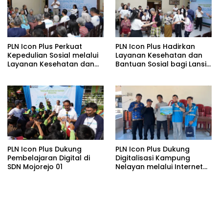
PLN Icon Plus Perkuat
PLN Icon Plus Hadirkan
Kepedulian Sosial melalui
Layanan Kesehatan dan
Layanan Kesehatan dan
Bantuan Sosial bagi Lansia
Bantuan Komprehensif
di Rumah Belas Kasih
bagi Lansia di Malang
Malang
PLN Icon Plus Dukung
PLN Icon Plus Dukung
Pembelajaran Digital di
Digitalisasi Kampung
SDN Mojorejo 01
Nelayan melalui Internet
Gratis di Desa Nelayan
Rajatama