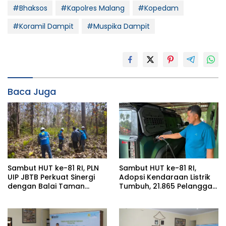
#Bhaksos
#Kapolres Malang
#Kopedam
#Koramil Dampit
#Muspika Dampit
Baca Juga
Sambut HUT ke-81 RI, PLN
Sambut HUT ke-81 RI,
UIP JBTB Perkuat Sinergi
Adopsi Kendaraan Listrik
dengan Balai Taman
Tumbuh, 21.865 Pelanggan
Nasional Baluran Bahas
Baru Gunakan Home
Kajian Rencana Proyek
Charging Services PLN
SUTET 500 kV Paiton–
pada Semester I 2026
Watudodol/Kalipuro