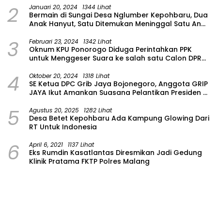
2
Januari 20, 2024
1344 Lihat
Bermain di Sungai Desa Nglumber Kepohbaru, Dua
Anak Hanyut, Satu Ditemukan Meninggal Satu Anak
Masih Dalam Pencarian
3
Februari 23, 2024
1342 Lihat
Oknum KPU Ponorogo Diduga Perintahkan PPK
untuk Menggeser Suara ke salah satu Calon DPRD
Provinsi Asal Partai Gerindra
4
Oktober 20, 2024
1318 Lihat
SE Ketua DPC Grib Jaya Bojonegoro, Anggota GRIP
JAYA Ikut Amankan Suasana Pelantikan Presiden di
Wilayah Bojonegoro
5
Agustus 20, 2025
1282 Lihat
Desa Betet Kepohbaru Ada Kampung Glowing Dari
RT Untuk Indonesia
6
April 6, 2021
1137 Lihat
Eks Rumdin Kasatlantas Diresmikan Jadi Gedung
Klinik Pratama FKTP Polres Malang