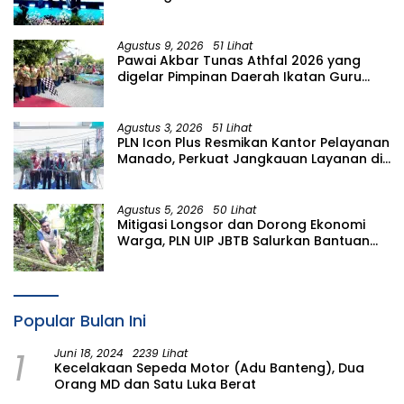
(PORPAMDA) Jawa Timur 2026
Agustus 9, 2026
51 Lihat
Pawai Akbar Tunas Athfal 2026 yang
digelar Pimpinan Daerah Ikatan Guru
Aisyiyah Bustanul Athfal (PD IGABA)
Kabupaten Bojonegoro
Agustus 3, 2026
51 Lihat
PLN Icon Plus Resmikan Kantor Pelayanan
Manado, Perkuat Jangkauan Layanan di
Sulawesi Utara
Agustus 5, 2026
50 Lihat
Mitigasi Longsor dan Dorong Ekonomi
Warga, PLN UIP JBTB Salurkan Bantuan
Konservasi 4.000 Pohon Aren Genjah
Asal Aceh di Banyuwangi
Popular Bulan Ini
1
Juni 18, 2024
2239 Lihat
Kecelakaan Sepeda Motor (Adu Banteng), Dua
Orang MD dan Satu Luka Berat