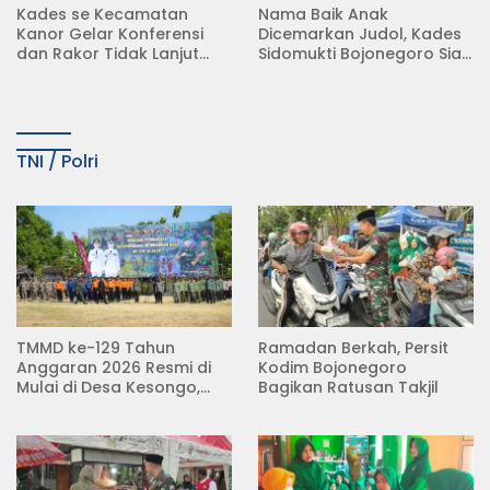
Kades se Kecamatan
Nama Baik Anak
Kanor Gelar Konferensi
Dicemarkan Judol, Kades
dan Rakor Tidak Lanjut
Sidomukti Bojonegoro Siap
KDMP
Tempuh Jalur Hukum
TNI / Polri
TMMD ke-129 Tahun
Ramadan Berkah, Persit
Anggaran 2026 Resmi di
Kodim Bojonegoro
Mulai di Desa Kesongo,
Bagikan Ratusan Takjil
Kecamatan Kedungadem