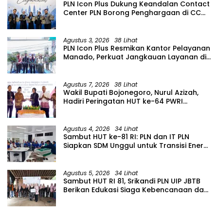
PLN Icon Plus Dukung Keandalan Contact
Center PLN Borong Penghargaan di CCW
2026
Agustus 3, 2026
38 Lihat
PLN Icon Plus Resmikan Kantor Pelayanan
Manado, Perkuat Jangkauan Layanan di
Sulawesi Utara
Agustus 7, 2026
38 Lihat
Wakil Bupati Bojonegoro, Nurul Azizah,
Hadiri Peringatan HUT ke-64 PWRI
Kabupaten Bojonegoro
Agustus 4, 2026
34 Lihat
Sambut HUT ke-81 RI: PLN dan IT PLN
Siapkan SDM Unggul untuk Transisi Energi
Lewat Pelatihan Energi Terbarukan bagi
Siswa SMA
Agustus 5, 2026
34 Lihat
Sambut HUT RI 81, Srikandi PLN UIP JBTB
Berikan Edukasi Siaga Kebencanaan dan
Tetapkan Komunitas Perempuan
Tangguh Bencana di Kampung Aren
Simacan Banyuwangi