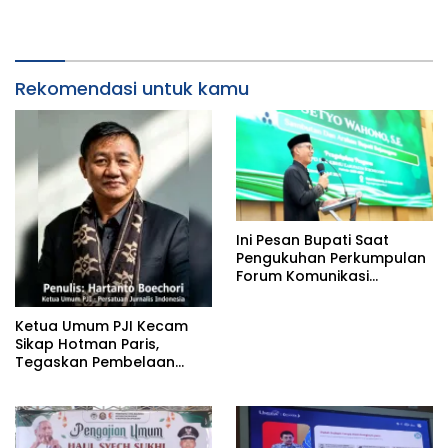
Rekomendasi untuk kamu
Ini Pesan Bupati Saat
Pengukuhan Perkumpulan
Forum Komunikasi
Kelompok Bimbingan
Ibadah Haji dan Umrah
Ketua Umum PJI Kecam
(PFK KBIHU) Kabupaten
Sikap Hotman Paris,
Bojonegoro
Tegaskan Pembelaan
terhadap Martabat
Profesi Jurnalis