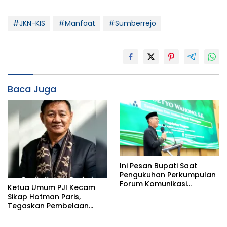
#JKN-KIS
#Manfaat
#Sumberrejo
Baca Juga
Ini Pesan Bupati Saat
Pengukuhan Perkumpulan
Forum Komunikasi
Ketua Umum PJI Kecam
Kelompok Bimbingan
Sikap Hotman Paris,
Ibadah Haji dan Umrah
Tegaskan Pembelaan
(PFK KBIHU) Kabupaten
terhadap Martabat
Bojonegoro
Profesi Jurnalis