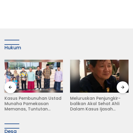
Hukum
n Ustad
Meluruskan Penjungkir-
Rampas Motor Ta
an
balikan Akal Sehat Ahli
Surat Resmi, Modu
an
Dalam Kasus Ijasah
Debt Collector di 
enggema
Jokowi
Raya Babat Lamo
Desa