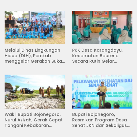
Melalui Dinas Lingkungan
PKK Desa Karangdayu,
Hidup (DLH), Pemkab
Kecamatan Baureno
menggelar Gerakan Suka
Secara Rutin Gelar
Menanam di Lapangan
Pertemuan
Desa Pacing
Wakil Bupati Bojonegoro,
Bupati Bojonegoro,
Nurul Azizah, Gerak Cepat
Resmikan Program Desa
Tangani Kebakaran
Sehat JKN dan Sekaligus
Rumah di Desa
Koperasi Merah Putih
Semambung Kanor
(KDKMP) di Desa Pesen