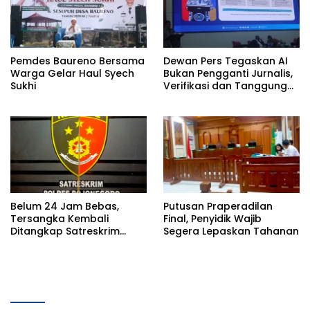
Pemdes Baureno Bersama
Dewan Pers Tegaskan AI
Warga Gelar Haul Syech
Bukan Pengganti Jurnalis,
Sukhi
Verifikasi dan Tanggung
Jawab Redaksi Tetap
Utama
Belum 24 Jam Bebas,
Putusan Praperadilan
Tersangka Kembali
Final, Penyidik Wajib
Ditangkap Satreskrim
Segera Lepaskan Tahanan
Polres Bojonegoro, Dasar
Hukumnya Dipertanyakan