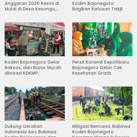
Anggaran 2026 Resmi di
Kodim Bojonegoro
Mulai di Desa Kesongo,
Bagikan Ratusan Takjil
Kecamatan Kedungadem
Kodim Bojonegoro Gelar
Persit Koramil Kepohbaru
Baksos, dan Bazar Murah
Bojonegoro Gelar Cek
dilokasi KDKMP
Kesehatan Gratis
Pungpungan Kalitidu
Dukung Gerakan
Mitigasi Bencana, Babinsa
Indonesia Asri, Babinsa
Kodim Bojonegoro