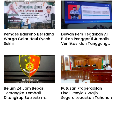
Pemdes Baureno Bersama
Dewan Pers Tegaskan AI
Warga Gelar Haul Syech
Bukan Pengganti Jurnalis,
Sukhi
Verifikasi dan Tanggung
Jawab Redaksi Tetap
Utama
Belum 24 Jam Bebas,
Putusan Praperadilan
Tersangka Kembali
Final, Penyidik Wajib
Ditangkap Satreskrim
Segera Lepaskan Tahanan
Polres Bojonegoro, Dasar
Hukumnya Dipertanyakan