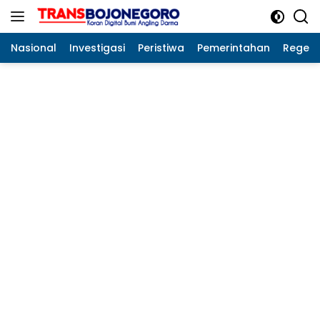
Langsung
ke
konten
Nasional
Investigasi
Peristiwa
Pemerintahan
Regeo