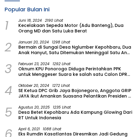
Popular Bulan Ini
1
Juni 18, 2024
2190 Lihat
Kecelakaan Sepeda Motor (Adu Banteng), Dua
Orang MD dan Satu Luka Berat
2
Januari 20, 2024
1298 Lihat
Bermain di Sungai Desa Nglumber Kepohbaru, Dua
Anak Hanyut, Satu Ditemukan Meninggal Satu Anak
Masih Dalam Pencarian
3
Februari 23, 2024
1292 Lihat
Oknum KPU Ponorogo Diduga Perintahkan PPK
untuk Menggeser Suara ke salah satu Calon DPRD
Provinsi Asal Partai Gerindra
4
Oktober 20, 2024
1272 Lihat
SE Ketua DPC Grib Jaya Bojonegoro, Anggota GRIP
JAYA Ikut Amankan Suasana Pelantikan Presiden di
Wilayah Bojonegoro
5
Agustus 20, 2025
1235 Lihat
Desa Betet Kepohbaru Ada Kampung Glowing Dari
RT Untuk Indonesia
6
April 6, 2021
1088 Lihat
Eks Rumdin Kasatlantas Diresmikan Jadi Gedung