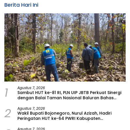
Berita Hari Ini
1
Agustus 7, 2026
Sambut HUT ke-81 RI, PLN UIP JBTB Perkuat Sinergi
dengan Balai Taman Nasional Baluran Bahas
Kajian Rencana Proyek SUTET 500 kV Paiton–
2
Watudodol/Kalipuro
Agustus 7, 2026
Wakil Bupati Bojonegoro, Nurul Azizah, Hadiri
Peringatan HUT ke-64 PWRI Kabupaten
Bojonegoro
Agustus 7, 2026