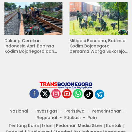
Dukung Gerakan
Mitigasi Bencana, Babinsa
Indonesia Asri, Babinsa
Kodim Bojonegoro
Kodim Bojonegoro dan
bersama Warga Sukorejo
Masyarakat Karya Bakti
Karya Bakti Pembersihan
Serentak Membersihkan
Sungai
Lingkungan
Nasional
Investigasi
Peristiwa
Pemerintahan
Regeonal
Edukasi
Polri
Tentang Kami
|
Iklan
|
Pedoman Media Siber
|
Kontak
|
Redaksi.
|
Disclaimer
|
Standart Perlindungan Wartawan