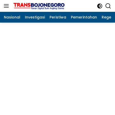
Langsung
ke
konten
Nasional
Investigasi
Peristiwa
Pemerintahan
Regeo