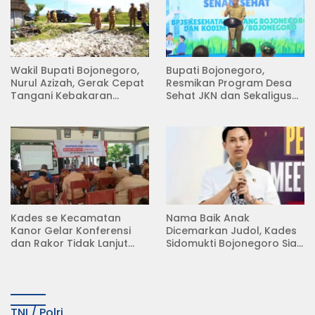
Wakil Bupati Bojonegoro,
Bupati Bojonegoro,
Nurul Azizah, Gerak Cepat
Resmikan Program Desa
Tangani Kebakaran
Sehat JKN dan Sekaligus
Rumah di Desa
Koperasi Merah Putih
Semambung Kanor
(KDKMP) di Desa Pesen
Kades se Kecamatan
Nama Baik Anak
Kanor Gelar Konferensi
Dicemarkan Judol, Kades
dan Rakor Tidak Lanjut
Sidomukti Bojonegoro Siap
KDMP
Tempuh Jalur Hukum
TNI / Polri