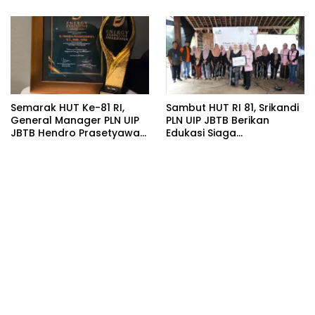
Rajatama
Semarak HUT Ke-81 RI,
Sambut HUT RI 81, Srikandi
General Manager PLN UIP
PLN UIP JBTB Berikan
JBTB Hendro Prasetyawan
Edukasi Siaga
Raih Penghargaan
Kebencanaan dan
Prestisius
Tetapkan Komunitas
Perempuan Tangguh
Bencana di Kampung Aren
Simacan Banyuwangi