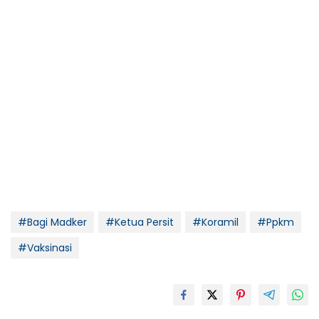
#Bagi Madker
#Ketua Persit
#Koramil
#Ppkm
#Vaksinasi