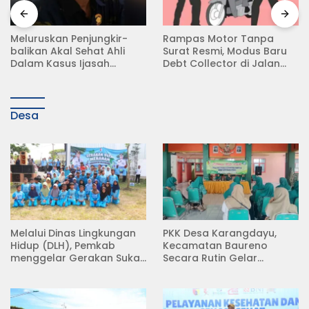
Meluruskan Penjungkir-
Rampas Motor Tanpa
balikan Akal Sehat Ahli
Surat Resmi, Modus Baru
Dalam Kasus Ijasah
Debt Collector di Jalan
Jokowi
Raya Babat Lamongan
Desa
Melalui Dinas Lingkungan
PKK Desa Karangdayu,
Hidup (DLH), Pemkab
Kecamatan Baureno
menggelar Gerakan Suka
Secara Rutin Gelar
Menanam di Lapangan
Pertemuan
Desa Pacing