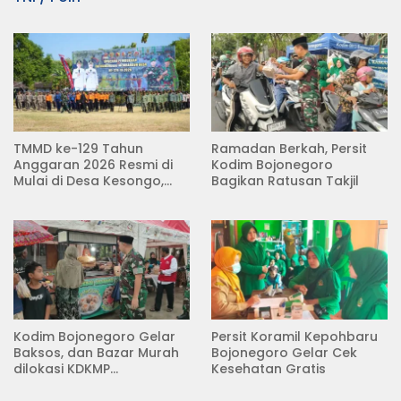
TMMD ke-129 Tahun
Ramadan Berkah, Persit
Anggaran 2026 Resmi di
Kodim Bojonegoro
Mulai di Desa Kesongo,
Bagikan Ratusan Takjil
Kecamatan Kedungadem
Kodim Bojonegoro Gelar
Persit Koramil Kepohbaru
Baksos, dan Bazar Murah
Bojonegoro Gelar Cek
dilokasi KDKMP
Kesehatan Gratis
Pungpungan Kalitidu