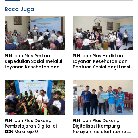
Baca Juga
PLN Icon Plus Perkuat
PLN Icon Plus Hadirkan
Kepedulian Sosial melalui
Layanan Kesehatan dan
Layanan Kesehatan dan
Bantuan Sosial bagi Lansia
Bantuan Komprehensif
di Rumah Belas Kasih
bagi Lansia di Malang
Malang
PLN Icon Plus Dukung
PLN Icon Plus Dukung
Pembelajaran Digital di
Digitalisasi Kampung
SDN Mojorejo 01
Nelayan melalui Internet
Gratis di Desa Nelayan