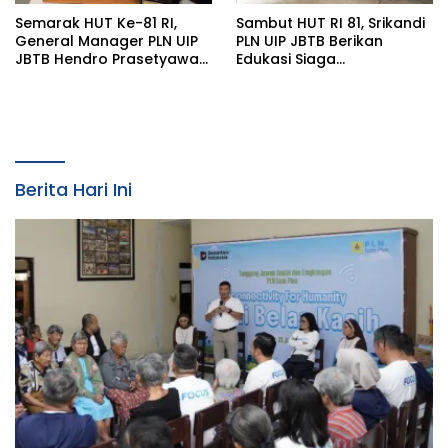
Semarak HUT Ke-81 RI,
Sambut HUT RI 81, Srikandi
General Manager PLN UIP
PLN UIP JBTB Berikan
JBTB Hendro Prasetyawan
Edukasi Siaga
Raih Penghargaan
Kebencanaan dan
Prestisius
Tetapkan Komunitas
Perempuan Tangguh
Bencana di Kampung Aren
Simacan Banyuwangi
Berita Hari Ini