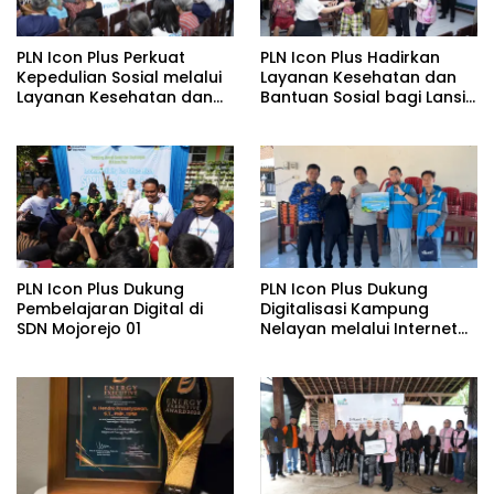
PLN Icon Plus Perkuat
PLN Icon Plus Hadirkan
Kepedulian Sosial melalui
Layanan Kesehatan dan
Layanan Kesehatan dan
Bantuan Sosial bagi Lansia
Bantuan Komprehensif
di Rumah Belas Kasih
bagi Lansia di Malang
Malang
PLN Icon Plus Dukung
PLN Icon Plus Dukung
Pembelajaran Digital di
Digitalisasi Kampung
SDN Mojorejo 01
Nelayan melalui Internet
Gratis di Desa Nelayan
Rajatama