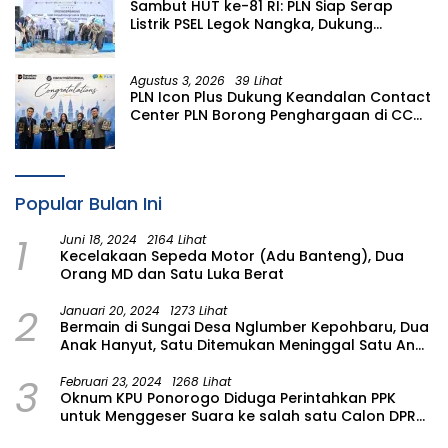
Sambut HUT ke-81 RI: PLN Siap Serap
Listrik PSEL Legok Nangka, Dukung
Pengelolaan Sampah Berkelanjutan di
Jawa Barat
Agustus 3, 2026
39 Lihat
PLN Icon Plus Dukung Keandalan Contact
Center PLN Borong Penghargaan di CCW
2026
Popular Bulan Ini
1
Juni 18, 2024
2164 Lihat
Kecelakaan Sepeda Motor (Adu Banteng), Dua
Orang MD dan Satu Luka Berat
2
Januari 20, 2024
1273 Lihat
Bermain di Sungai Desa Nglumber Kepohbaru, Dua
Anak Hanyut, Satu Ditemukan Meninggal Satu Anak
Masih Dalam Pencarian
3
Februari 23, 2024
1268 Lihat
Oknum KPU Ponorogo Diduga Perintahkan PPK
untuk Menggeser Suara ke salah satu Calon DPRD
Provinsi Asal Partai Gerindra