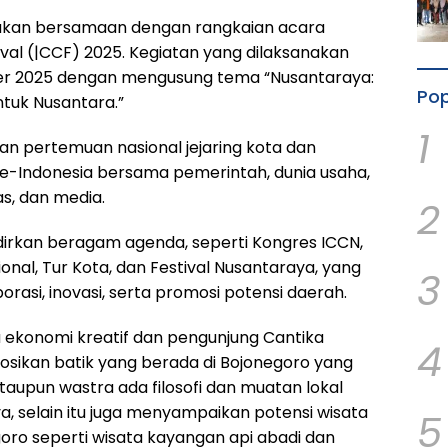
rakan bersamaan dengan rangkaian acara
tival (|CCF) 2025. Kegiatan yang dilaksanakan
r 2025 dengan mengusung tema “Nusantaraya:
Pop
ntuk Nusantara.”
1
n pertemuan nasional jejaring kota dan
se-Indonesia bersama pemerintah, dunia usaha,
s, dan media.
2
adirkan beragam agenda, seperti Kongres ICCN,
ional, Tur Kota, dan Festival Nusantaraya, yang
3
orasi, inovasi, serta promosi potensi daerah.
 ekonomi kreatif dan pengunjung Cantika
4
kan batik yang berada di Bojonegoro yang
taupun wastra ada filosofi dan muatan lokal
a, selain itu juga menyampaikan potensi wisata
5
oro seperti wisata kayangan api abadi dan