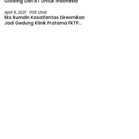
Glowing Dari RT Untuk Indonesia
April 6, 2021
1108 Lihat
Eks Rumdin Kasatlantas Diresmikan
Jadi Gedung Klinik Pratama FKTP
Polres Malang