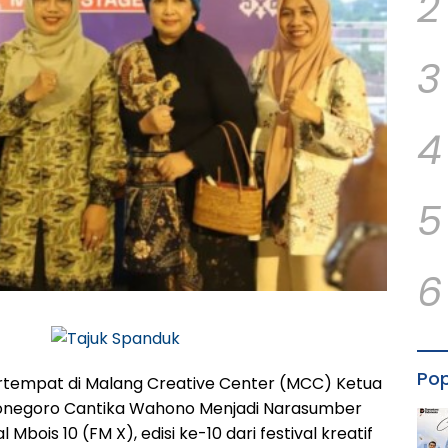
2
3
4
5
6
Pop
empat di Malang Creative Center (MCC) Ketua
onegoro Cantika Wahono Menjadi Narasumber
 Mbois 10 (FM X), edisi ke-10 dari festival kreatif