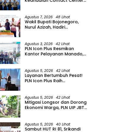
Keandalan Contact Center
PLN Borong Penghargaan di
CCW 2026
Agustus 7, 2026
48 Lihat
Wakil Bupati Bojonegoro,
Nurul Azizah, Hadiri
Peringatan HUT ke-64 PWRI
Kabupaten Bojonegoro
Agustus 3, 2026
42 Lihat
PLN Icon Plus Resmikan
Kantor Pelayanan Manado,
Perkuat Jangkauan Layanan
di Sulawesi Utara
Agustus 5, 2026
42 Lihat
Layanan Bertumbuh Pesat!
PLN Icon Plus Raih
Penghargaan SBBI Awards
2026
Agustus 5, 2026
42 Lihat
Mitigasi Longsor dan Dorong
Ekonomi Warga, PLN UIP JBTB
Salurkan Bantuan
Konservasi 4.000 Pohon
Aren Genjah Asal Aceh di
Agustus 5, 2026
40 Lihat
Banyuwangi
Sambut HUT RI 81, Srikandi