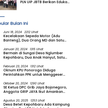
PLN UIP JBTB Berikan Edukasi
Siaga Kebencanaan dan
Tetapkan Komunitas
Perempuan Tangguh
Bencana di Kampung Aren
ular Bulan Ini
Simacan Banyuwangi
Juni 18, 2024
2212 Lihat
Kecelakaan Sepeda Motor (Adu
Banteng), Dua Orang MD dan Satu
Luka Berat
Januari 20, 2024
1315 Lihat
Bermain di Sungai Desa Nglumber
Kepohbaru, Dua Anak Hanyut, Satu
Ditemukan Meninggal Satu Anak
Masih Dalam Pencarian
Februari 23, 2024
1312 Lihat
Oknum KPU Ponorogo Diduga
Perintahkan PPK untuk Menggeser
Suara ke salah satu Calon DPRD
Provinsi Asal Partai Gerindra
Oktober 20, 2024
1290 Lihat
SE Ketua DPC Grib Jaya Bojonegoro,
Anggota GRIP JAYA Ikut Amankan
Suasana Pelantikan Presiden di
Wilayah Bojonegoro
Agustus 20, 2025
1253 Lihat
Desa Betet Kepohbaru Ada Kampung