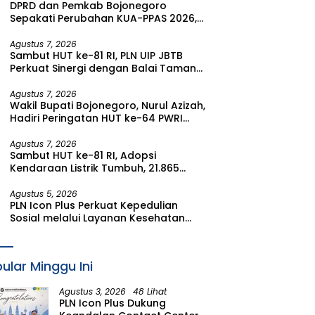
DPRD dan Pemkab Bojonegoro
Sepakati Perubahan KUA-PPAS 2026,
Fokus Perkuat Program Prioritas
Rakyat
Agustus 7, 2026
Sambut HUT ke-81 RI, PLN UIP JBTB
Perkuat Sinergi dengan Balai Taman
Nasional Baluran Bahas Kajian
Rencana Proyek SUTET 500 kV Paiton–
Agustus 7, 2026
Wakil Bupati Bojonegoro, Nurul Azizah,
Watudodol/Kalipuro
Hadiri Peringatan HUT ke-64 PWRI
Kabupaten Bojonegoro
Agustus 7, 2026
Sambut HUT ke-81 RI, Adopsi
Kendaraan Listrik Tumbuh, 21.865
Pelanggan Baru Gunakan Home
Charging Services PLN pada Semester
Agustus 5, 2026
PLN Icon Plus Perkuat Kepedulian
I 2026
Sosial melalui Layanan Kesehatan
dan Bantuan Komprehensif bagi
Lansia di Malang
ular Minggu Ini
Agustus 3, 2026
48 Lihat
PLN Icon Plus Dukung