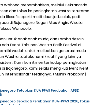
ika Wahono menambahkan, melalui Dekranasda
onsen dan fokus ke peningkatan wastra terutama
 filosofi seperti motif daun jati, salak, padi,
ada di Bojonegoro Negeri Atas Angin, Wisata
Teksas Wonocolo.
tihan untuk anak anak muda, dan Lomba desain
 ada Event Tahunan Wastra Batik Festival di
emiliki wadah untuk melibatkan generasi muda
dan Wastra tapi ekonomi kreatif yang lainnya
osistem. Kami komitmen terhadap peningkatan
di Bojonegoro, kami selalu mengikuti lvent lvent
n Internasional,” terangnya. (Munir/Prokopim)
jonegoro Tetapkan KUA PPAS Perubahan APBD
6
onegoro Sepakati Perubahan KUA-PPAS 2026, Fokus