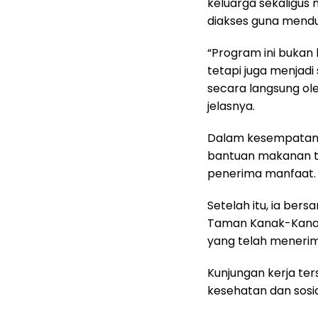
keluarga sekaligus
diakses guna mendu
“Program ini bukan
tetapi juga menjad
secara langsung ol
jelasnya.
Dalam kesempatan 
bantuan makanan t
penerima manfaat.
Setelah itu, ia be
Taman Kanak-Kanak
yang telah meneri
Kunjungan kerja ter
kesehatan dan sosia