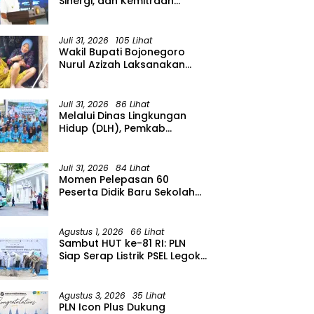
Sinergi, dan Kemitraan
Organisasi Kemasyarakatan
Tahun 2026
Juli 31, 2026
105 Lihat
Wakil Bupati Bojonegoro
Nurul Azizah Laksanakan
Kunjungan Kerja ke
Kecamatan Temayang
Juli 31, 2026
86 Lihat
Melalui Dinas Lingkungan
Hidup (DLH), Pemkab
menggelar Gerakan Suka
Menanam di Lapangan Desa
Pacing
Juli 31, 2026
84 Lihat
Momen Pelepasan 60
Peserta Didik Baru Sekolah
Rakyat Menengah Atas
(SRMA) 36 Bojonegoro
Tahun Ajaran 2026/2027
Agustus 1, 2026
66 Lihat
Sambut HUT ke-81 RI: PLN
Siap Serap Listrik PSEL Legok
Nangka, Dukung
Pengelolaan Sampah
Berkelanjutan di Jawa Barat
Agustus 3, 2026
35 Lihat
PLN Icon Plus Dukung