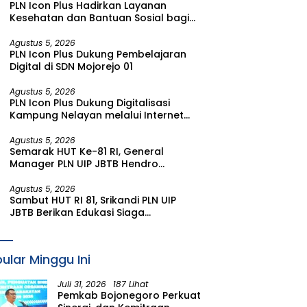
PLN Icon Plus Hadirkan Layanan
Kesehatan dan Bantuan Sosial bagi
Lansia di Rumah Belas Kasih Malang
Agustus 5, 2026
PLN Icon Plus Dukung Pembelajaran
Digital di SDN Mojorejo 01
Agustus 5, 2026
PLN Icon Plus Dukung Digitalisasi
Kampung Nelayan melalui Internet
Gratis di Desa Nelayan Rajatama
Agustus 5, 2026
Semarak HUT Ke-81 RI, General
Manager PLN UIP JBTB Hendro
Prasetyawan Raih Penghargaan
Prestisius
Agustus 5, 2026
Sambut HUT RI 81, Srikandi PLN UIP
JBTB Berikan Edukasi Siaga
Kebencanaan dan Tetapkan
Komunitas Perempuan Tangguh
Bencana di Kampung Aren Simacan
ular Minggu Ini
Banyuwangi
Juli 31, 2026
187 Lihat
Pemkab Bojonegoro Perkuat