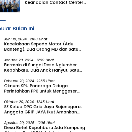
Keandalan Contact Center
PLN Borong Penghargaan di
CCW 2026
ular Bulan Ini
Juni 18, 2024
2160 Lihat
Kecelakaan Sepeda Motor (Adu
Banteng), Dua Orang MD dan Satu
Luka Berat
Januari 20, 2024
1269 Lihat
Bermain di Sungai Desa Nglumber
Kepohbaru, Dua Anak Hanyut, Satu
Ditemukan Meninggal Satu Anak
Masih Dalam Pencarian
Februari 23, 2024
1265 Lihat
Oknum KPU Ponorogo Diduga
Perintahkan PPK untuk Menggeser
Suara ke salah satu Calon DPRD
Provinsi Asal Partai Gerindra
Oktober 20, 2024
1245 Lihat
SE Ketua DPC Grib Jaya Bojonegoro,
Anggota GRIP JAYA Ikut Amankan
Suasana Pelantikan Presiden di
Wilayah Bojonegoro
Agustus 20, 2025
1206 Lihat
Desa Betet Kepohbaru Ada Kampung