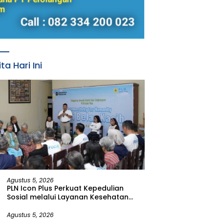
ita Hari Ini
Agustus 5, 2026
PLN Icon Plus Perkuat Kepedulian
Sosial melalui Layanan Kesehatan
dan Bantuan Komprehensif bagi
Lansia di Malang
Agustus 5, 2026