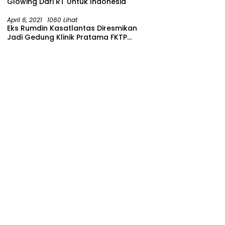
Glowing Dari RT Untuk Indonesia
April 6, 2021
1060 Lihat
Eks Rumdin Kasatlantas Diresmikan
Jadi Gedung Klinik Pratama FKTP
Polres Malang