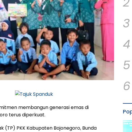
2
3
4
5
6
itmen membangun generasi emas di
Pop
ro terus diperkuat.
k (TP) PKK Kabupaten Bojonegoro, Bunda