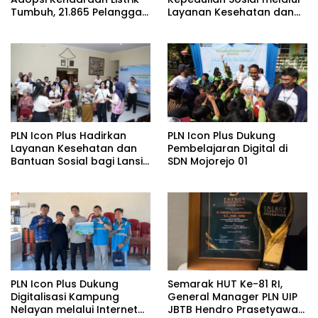
Tumbuh, 21.865 Pelanggan
Layanan Kesehatan dan
Baru Gunakan Home
Bantuan Komprehensif
Charging Services PLN
bagi Lansia di Malang
pada Semester I 2026
PLN Icon Plus Hadirkan
PLN Icon Plus Dukung
Layanan Kesehatan dan
Pembelajaran Digital di
Bantuan Sosial bagi Lansia
SDN Mojorejo 01
di Rumah Belas Kasih
Malang
PLN Icon Plus Dukung
Semarak HUT Ke-81 RI,
Digitalisasi Kampung
General Manager PLN UIP
Nelayan melalui Internet
JBTB Hendro Prasetyawan