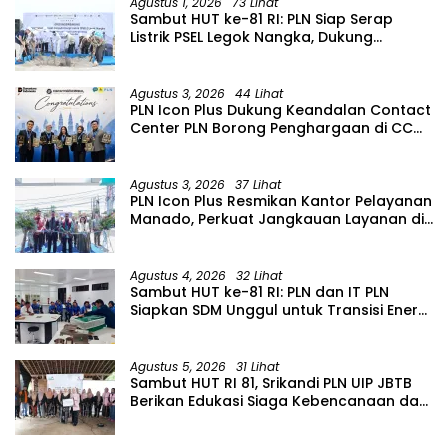
Agustus 1, 2026
73 Lihat
Sambut HUT ke-81 RI: PLN Siap Serap
Listrik PSEL Legok Nangka, Dukung
Pengelolaan Sampah Berkelanjutan di
Jawa Barat
Agustus 3, 2026
44 Lihat
PLN Icon Plus Dukung Keandalan Contact
Center PLN Borong Penghargaan di CCW
2026
Agustus 3, 2026
37 Lihat
PLN Icon Plus Resmikan Kantor Pelayanan
Manado, Perkuat Jangkauan Layanan di
Sulawesi Utara
Agustus 4, 2026
32 Lihat
Sambut HUT ke-81 RI: PLN dan IT PLN
Siapkan SDM Unggul untuk Transisi Energi
Lewat Pelatihan Energi Terbarukan bagi
Siswa SMA
Agustus 5, 2026
31 Lihat
Sambut HUT RI 81, Srikandi PLN UIP JBTB
Berikan Edukasi Siaga Kebencanaan dan
Tetapkan Komunitas Perempuan
Tangguh Bencana di Kampung Aren