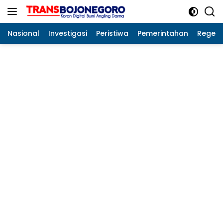
Langsung
ke
konten
Nasional
Investigasi
Peristiwa
Pemerintahan
Regeo