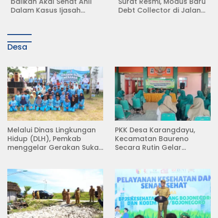
balikan Akal Sehat Ahli
Surat Resmi, Modus Baru
Dalam Kasus Ijasah
Debt Collector di Jalan
Jokowi
Raya Babat Lamongan
Desa
Melalui Dinas Lingkungan
PKK Desa Karangdayu,
Hidup (DLH), Pemkab
Kecamatan Baureno
menggelar Gerakan Suka
Secara Rutin Gelar
Menanam di Lapangan
Pertemuan
Desa Pacing