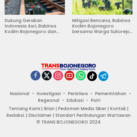
Dukung Gerakan
Mitigasi Bencana, Babinsa
Indonesia Asri, Babinsa
Kodim Bojonegoro
Kodim Bojonegoro dan
bersama Warga Sukorejo
Masyarakat Karya Bakti
Karya Bakti Pembersihan
Serentak Membersihkan
Sungai
Lingkungan
Nasional
Investigasi
Peristiwa
Pemerintahan
Regeonal
Edukasi
Polri
Tentang Kami
|
Iklan
|
Pedoman Media Siber
|
Kontak
|
Redaksi.
|
Disclaimer
|
Standart Perlindungan Wartawan
© TRANS BOJONEGORO 2024