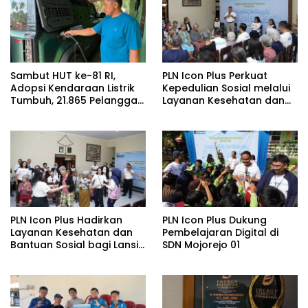
Sambut HUT ke-81 RI,
PLN Icon Plus Perkuat
Adopsi Kendaraan Listrik
Kepedulian Sosial melalui
Tumbuh, 21.865 Pelanggan
Layanan Kesehatan dan
Baru Gunakan Home
Bantuan Komprehensif
Charging Services PLN
bagi Lansia di Malang
pada Semester I 2026
PLN Icon Plus Hadirkan
PLN Icon Plus Dukung
Layanan Kesehatan dan
Pembelajaran Digital di
Bantuan Sosial bagi Lansia
SDN Mojorejo 01
di Rumah Belas Kasih
Malang