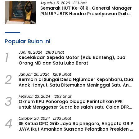
Simacan Banyuwangi
Agustus 5, 2026
31 Lihat
Semarak HUT Ke-81 RI, General Manager
PLN UIP JBTB Hendro Prasetyawan Raih
Penghargaan Prestisius
Popular Bulan Ini
1
Juni 18, 2024
2180 Lihat
Kecelakaan Sepeda Motor (Adu Banteng), Dua
Orang MD dan Satu Luka Berat
2
Januari 20, 2024
1289 Lihat
Bermain di Sungai Desa Nglumber Kepohbaru, Dua
Anak Hanyut, Satu Ditemukan Meninggal Satu Anak
Masih Dalam Pencarian
3
Februari 23, 2024
1283 Lihat
Oknum KPU Ponorogo Diduga Perintahkan PPK
untuk Menggeser Suara ke salah satu Calon DPRD
Provinsi Asal Partai Gerindra
4
Oktober 20, 2024
1263 Lihat
SE Ketua DPC Grib Jaya Bojonegoro, Anggota GRIP
JAYA Ikut Amankan Suasana Pelantikan Presiden di
Wilayah Bojonegoro