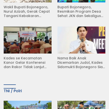
Wakil Bupati Bojonegoro,
Bupati Bojonegoro,
Nurul Azizah, Gerak Cepat
Resmikan Program Desa
Tangani Kebakaran
Sehat JKN dan Sekaligus
Rumah di Desa
Koperasi Merah Putih
Semambung Kanor
(KDKMP) di Desa Pesen
Kades se Kecamatan
Nama Baik Anak
Kanor Gelar Konferensi
Dicemarkan Judol, Kades
dan Rakor Tidak Lanjut
Sidomukti Bojonegoro Siap
KDMP
Tempuh Jalur Hukum
TNI / Polri