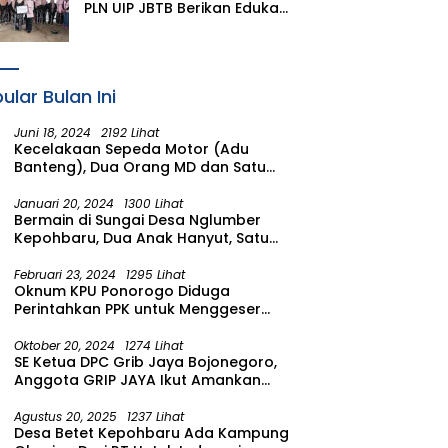
PLN UIP JBTB Berikan Edukasi
Siaga Kebencanaan dan
Tetapkan Komunitas
Perempuan Tangguh
Bencana di Kampung Aren
ular Bulan Ini
Simacan Banyuwangi
Juni 18, 2024
2192 Lihat
Kecelakaan Sepeda Motor (Adu
Banteng), Dua Orang MD dan Satu
Luka Berat
Januari 20, 2024
1300 Lihat
Bermain di Sungai Desa Nglumber
Kepohbaru, Dua Anak Hanyut, Satu
Ditemukan Meninggal Satu Anak
Masih Dalam Pencarian
Februari 23, 2024
1295 Lihat
Oknum KPU Ponorogo Diduga
Perintahkan PPK untuk Menggeser
Suara ke salah satu Calon DPRD
Provinsi Asal Partai Gerindra
Oktober 20, 2024
1274 Lihat
SE Ketua DPC Grib Jaya Bojonegoro,
Anggota GRIP JAYA Ikut Amankan
Suasana Pelantikan Presiden di
Wilayah Bojonegoro
Agustus 20, 2025
1237 Lihat
Desa Betet Kepohbaru Ada Kampung