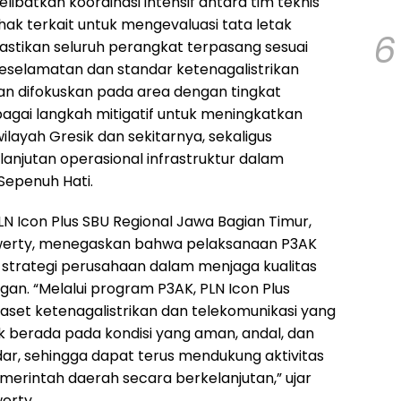
ibatkan koordinasi intensif antara tim teknis
ihak terkait untuk mengevaluasi tata letak
6
astikan seluruh perangkat terpasang sesuai
selamatan dan standar ketenagalistrikan
an difokuskan pada area dengan tingkat
bagai langkah mitigatif untuk meningkatkan
wilayah Gresik dan sekitarnya, sekaligus
njutan operasional infrastruktur dalam
Sepenuh Hati.
N Icon Plus SBU Regional Jawa Bagian Timur,
uwerty, menegaskan bahwa pelaksanaan P3AK
i strategi perusahaan dalam menjaga kualitas
an. “Melalui program P3AK, PLN Icon Plus
aset ketenagalistrikan dan telekomunikasi yang
k berada pada kondisi yang aman, andal, dan
dar, sehingga dapat terus mendukung aktivitas
erintah daerah secara berkelanjutan,” ujar
erty.