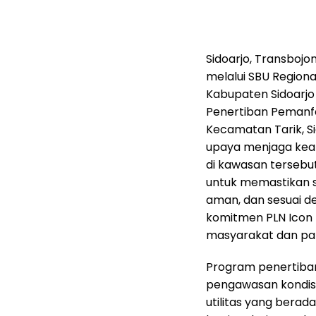
Sidoarjo, Transbojon
melalui SBU Region
Kabupaten Sidoarj
Penertiban Pemanfa
Kecamatan Tarik, Si
upaya menjaga kean
di kawasan tersebut
untuk memastikan s
aman, dan sesuai d
komitmen PLN Icon 
masyarakat dan pa
Program penertiban
pengawasan kondisi 
utilitas yang berad