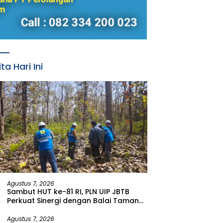
ita Hari Ini
Agustus 7, 2026
Sambut HUT ke-81 RI, PLN UIP JBTB
Perkuat Sinergi dengan Balai Taman
Nasional Baluran Bahas Kajian
Rencana Proyek SUTET 500 kV Paiton–
Agustus 7, 2026