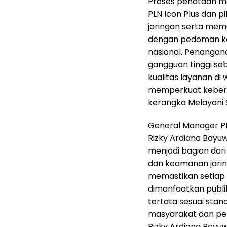
Proses penataan mel
PLN Icon Plus dan p
jaringan serta mem
dengan pedoman ke
nasional. Penangan
gangguan tinggi se
kualitas layanan di 
memperkuat keberla
kerangka Melayani 
General Manager PL
Rizky Ardiana Bay
menjadi bagian dar
dan keamanan jaring
memastikan setiap 
dimanfaatkan publi
tertata sesuai stan
masyarakat dan pem
Rizky Ardiana Bayuw