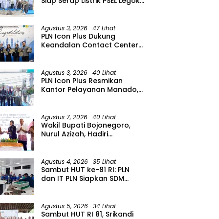
Siap Serap Listrik PSEL Legok
Nangka, Dukung
Pengelolaan Sampah
Berkelanjutan di Jawa Barat
Agustus 3, 2026
47 Lihat
PLN Icon Plus Dukung
Keandalan Contact Center
PLN Borong Penghargaan di
CCW 2026
Agustus 3, 2026
40 Lihat
PLN Icon Plus Resmikan
Kantor Pelayanan Manado,
Perkuat Jangkauan Layanan
di Sulawesi Utara
Agustus 7, 2026
40 Lihat
Wakil Bupati Bojonegoro,
Nurul Azizah, Hadiri
Peringatan HUT ke-64 PWRI
Kabupaten Bojonegoro
Agustus 4, 2026
35 Lihat
Sambut HUT ke-81 RI: PLN
dan IT PLN Siapkan SDM
Unggul untuk Transisi Energi
Lewat Pelatihan Energi
Terbarukan bagi Siswa SMA
Agustus 5, 2026
34 Lihat
Sambut HUT RI 81, Srikandi