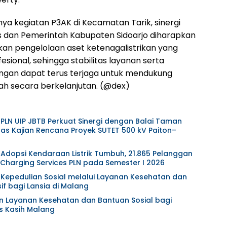
ya kegiatan P3AK di Kecamatan Tarik, sinergi
us dan Pemerintah Kabupaten Sidoarjo diharapkan
n pengelolaan aset ketenagalistrikan yang
fesional, sehingga stabilitas layanan serta
ngan dapat terus terjaga untuk mendukung
h secara berkelanjutan. (@dex)
 PLN UIP JBTB Perkuat Sinergi dengan Balai Taman
as Kajian Rencana Proyek SUTET 500 kV Paiton–
 Adopsi Kendaraan Listrik Tumbuh, 21.865 Pelanggan
harging Services PLN pada Semester I 2026
t Kepedulian Sosial melalui Layanan Kesehatan dan
f bagi Lansia di Malang
an Layanan Kesehatan dan Bantuan Sosial bagi
s Kasih Malang