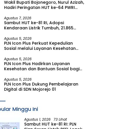
Wakil Bupati Bojonegoro, Nurul Azizah,
Watudodol/Kalipuro
Hadiri Peringatan HUT ke-64 PWRI
Kabupaten Bojonegoro
Agustus 7, 2026
Sambut HUT ke-81 RI, Adopsi
Kendaraan Listrik Tumbuh, 21.865
Pelanggan Baru Gunakan Home
Charging Services PLN pada Semester
Agustus 5, 2026
PLN Icon Plus Perkuat Kepedulian
I 2026
Sosial melalui Layanan Kesehatan
dan Bantuan Komprehensif bagi
Lansia di Malang
Agustus 5, 2026
PLN Icon Plus Hadirkan Layanan
Kesehatan dan Bantuan Sosial bagi
Lansia di Rumah Belas Kasih Malang
Agustus 5, 2026
PLN Icon Plus Dukung Pembelajaran
Digital di SDN Mojorejo 01
ular Minggu Ini
Agustus 1, 2026
73 Lihat
Sambut HUT ke-81 RI: PLN