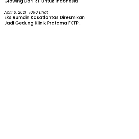
Glowing Dari RT Untuk Indonesia
April 6, 2021
1090 Lihat
Eks Rumdin Kasatlantas Diresmikan
Jadi Gedung Klinik Pratama FKTP
Polres Malang