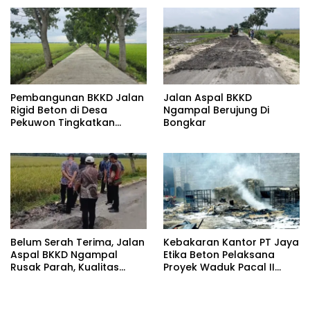
Pembangunan BKKD Jalan
Jalan Aspal BKKD
Rigid Beton di Desa
Ngampal Berujung Di
Pekuwon Tingkatkan
Bongkar
Ekonomi: Terimakasih
Pada Bupati dan Wakil
Pupati Bojonegoro
Belum Serah Terima, Jalan
Kebakaran Kantor PT Jaya
Aspal BKKD Ngampal
Etika Beton Pelaksana
Rusak Parah, Kualitas
Proyek Waduk Pacal II
Buruk
Bojonegoro, Aparat
Curigai Solar Subsidi