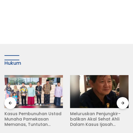
Hukum
Meluruskan Penjungkir-
Rampas Motor Tanpa
balikan Akal Sehat Ahli
Surat Resmi, Modus Baru
Dalam Kasus Ijasah
Debt Collector di Jalan
Jokowi
Raya Babat Lamongan