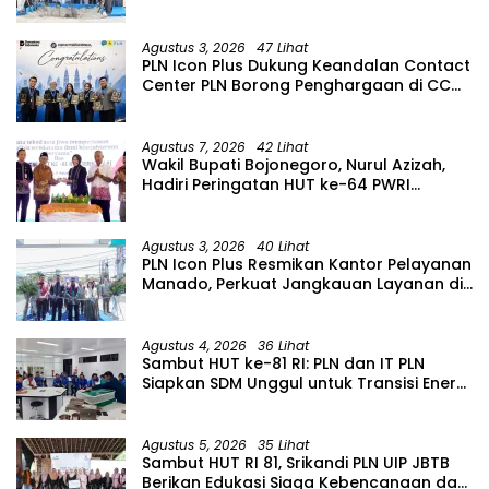
Pengelolaan Sampah Berkelanjutan di
Jawa Barat
Agustus 3, 2026
47 Lihat
PLN Icon Plus Dukung Keandalan Contact
Center PLN Borong Penghargaan di CCW
2026
Agustus 7, 2026
42 Lihat
Wakil Bupati Bojonegoro, Nurul Azizah,
Hadiri Peringatan HUT ke-64 PWRI
Kabupaten Bojonegoro
Agustus 3, 2026
40 Lihat
PLN Icon Plus Resmikan Kantor Pelayanan
Manado, Perkuat Jangkauan Layanan di
Sulawesi Utara
Agustus 4, 2026
36 Lihat
Sambut HUT ke-81 RI: PLN dan IT PLN
Siapkan SDM Unggul untuk Transisi Energi
Lewat Pelatihan Energi Terbarukan bagi
Siswa SMA
Agustus 5, 2026
35 Lihat
Sambut HUT RI 81, Srikandi PLN UIP JBTB
Berikan Edukasi Siaga Kebencanaan dan