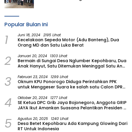
Tetapkan Komunitas Perempuan
Tangguh Bencana di Kampung Aren
Simacan Banyuwangi
Popular Bulan Ini
1
Juni 18, 2024
2195 Lihat
Kecelakaan Sepeda Motor (Adu Banteng), Dua
Orang MD dan Satu Luka Berat
2
Januari 20, 2024
1303 Lihat
Bermain di Sungai Desa Nglumber Kepohbaru, Dua
Anak Hanyut, Satu Ditemukan Meninggal Satu Anak
Masih Dalam Pencarian
3
Februari 23, 2024
1299 Lihat
Oknum KPU Ponorogo Diduga Perintahkan PPK
untuk Menggeser Suara ke salah satu Calon DPRD
Provinsi Asal Partai Gerindra
4
Oktober 20, 2024
1277 Lihat
SE Ketua DPC Grib Jaya Bojonegoro, Anggota GRIP
JAYA Ikut Amankan Suasana Pelantikan Presiden di
Wilayah Bojonegoro
5
Agustus 20, 2025
1240 Lihat
Desa Betet Kepohbaru Ada Kampung Glowing Dari
RT Untuk Indonesia