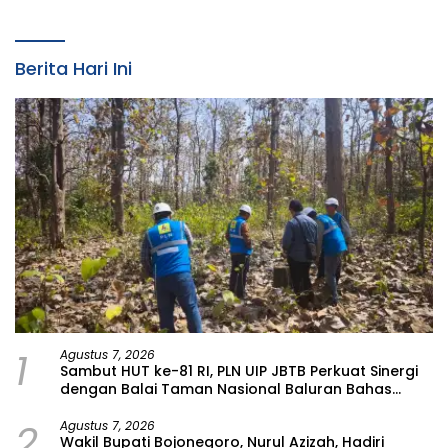
Berita Hari Ini
1
Agustus 7, 2026
Sambut HUT ke-81 RI, PLN UIP JBTB Perkuat Sinergi
dengan Balai Taman Nasional Baluran Bahas
Kajian Rencana Proyek SUTET 500 kV Paiton–
2
Watudodol/Kalipuro
Agustus 7, 2026
Wakil Bupati Bojonegoro, Nurul Azizah, Hadiri