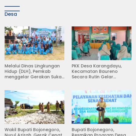
Desa
Melalui Dinas Lingkungan
PKK Desa Karangdayu,
Hidup (DLH), Pemkab
Kecamatan Baureno
menggelar Gerakan Suka
Secara Rutin Gelar
Menanam di Lapangan
Pertemuan
Desa Pacing
Wakil Bupati Bojonegoro,
Bupati Bojonegoro,
Nurul Azizah, Gerak Cepat
Resmikan Program Desa