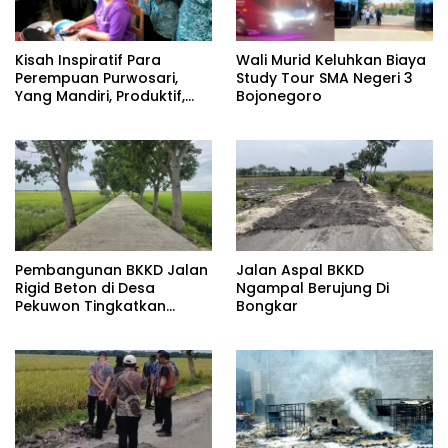
Kisah Inspiratif Para
Wali Murid Keluhkan Biaya
Perempuan Purwosari,
Study Tour SMA Negeri 3
Yang Mandiri, Produktif,
Bojonegoro
dan Penuh Dedikasi
Pembangunan BKKD Jalan
Jalan Aspal BKKD
Rigid Beton di Desa
Ngampal Berujung Di
Pekuwon Tingkatkan
Bongkar
Ekonomi: Terimakasih
Pada Bupati dan Wakil
Pupati Bojonegoro