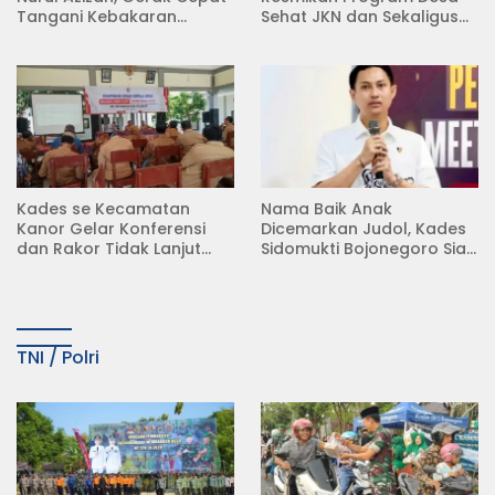
Tangani Kebakaran
Sehat JKN dan Sekaligus
Rumah di Desa
Koperasi Merah Putih
Semambung Kanor
(KDKMP) di Desa Pesen
Kades se Kecamatan
Nama Baik Anak
Kanor Gelar Konferensi
Dicemarkan Judol, Kades
dan Rakor Tidak Lanjut
Sidomukti Bojonegoro Siap
KDMP
Tempuh Jalur Hukum
TNI / Polri