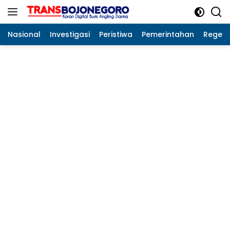
Langsung
ke
konten
Nasional
Investigasi
Peristiwa
Pemerintahan
Regeo