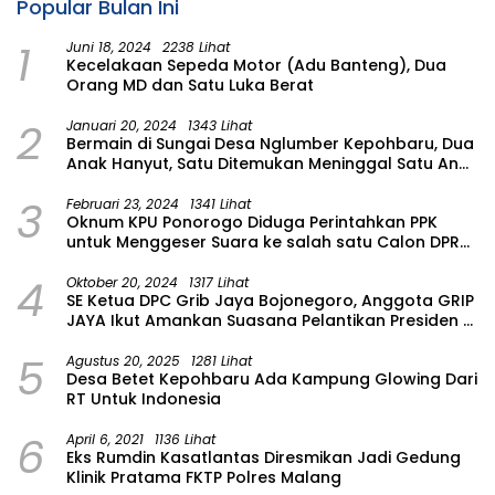
Popular Bulan Ini
1
Juni 18, 2024
2238 Lihat
Kecelakaan Sepeda Motor (Adu Banteng), Dua
Orang MD dan Satu Luka Berat
2
Januari 20, 2024
1343 Lihat
Bermain di Sungai Desa Nglumber Kepohbaru, Dua
Anak Hanyut, Satu Ditemukan Meninggal Satu Anak
Masih Dalam Pencarian
3
Februari 23, 2024
1341 Lihat
Oknum KPU Ponorogo Diduga Perintahkan PPK
untuk Menggeser Suara ke salah satu Calon DPRD
Provinsi Asal Partai Gerindra
4
Oktober 20, 2024
1317 Lihat
SE Ketua DPC Grib Jaya Bojonegoro, Anggota GRIP
JAYA Ikut Amankan Suasana Pelantikan Presiden di
Wilayah Bojonegoro
5
Agustus 20, 2025
1281 Lihat
Desa Betet Kepohbaru Ada Kampung Glowing Dari
RT Untuk Indonesia
6
April 6, 2021
1136 Lihat
Eks Rumdin Kasatlantas Diresmikan Jadi Gedung
Klinik Pratama FKTP Polres Malang