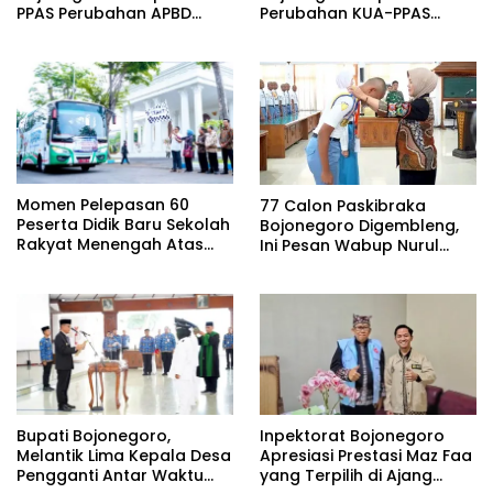
Perubahan KUA-PPAS
PPAS Perubahan APBD
2026, Fokus Perkuat
Tahun Anggaran 2026
Program Prioritas Rakyat
Momen Pelepasan 60
77 Calon Paskibraka
Peserta Didik Baru Sekolah
Bojonegoro Digembleng,
Rakyat Menengah Atas
Ini Pesan Wabup Nurul
(SRMA) 36 Bojonegoro
Azizah
Tahun Ajaran 2026/2027
Bupati Bojonegoro,
Inpektorat Bojonegoro
Melantik Lima Kepala Desa
Apresiasi Prestasi Maz Faa
Pengganti Antar Waktu
yang Terpilih di Ajang