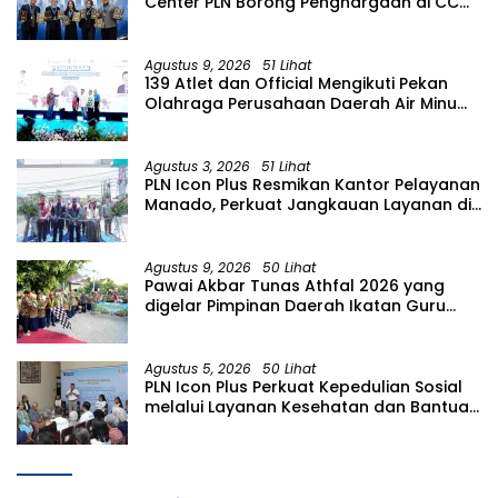
Center PLN Borong Penghargaan di CCW
2026
Agustus 9, 2026
51 Lihat
139 Atlet dan Official Mengikuti Pekan
Olahraga Perusahaan Daerah Air Minum
(PORPAMDA) Jawa Timur 2026
Agustus 3, 2026
51 Lihat
PLN Icon Plus Resmikan Kantor Pelayanan
Manado, Perkuat Jangkauan Layanan di
Sulawesi Utara
Agustus 9, 2026
50 Lihat
Pawai Akbar Tunas Athfal 2026 yang
digelar Pimpinan Daerah Ikatan Guru
Aisyiyah Bustanul Athfal (PD IGABA)
Kabupaten Bojonegoro
Agustus 5, 2026
50 Lihat
PLN Icon Plus Perkuat Kepedulian Sosial
melalui Layanan Kesehatan dan Bantuan
Komprehensif bagi Lansia di Malang