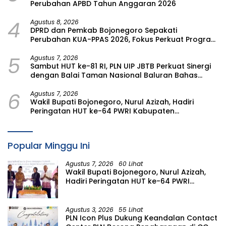
Perubahan APBD Tahun Anggaran 2026
4
Agustus 8, 2026
DPRD dan Pemkab Bojonegoro Sepakati
Perubahan KUA-PPAS 2026, Fokus Perkuat Program
Prioritas Rakyat
5
Agustus 7, 2026
Sambut HUT ke-81 RI, PLN UIP JBTB Perkuat Sinergi
dengan Balai Taman Nasional Baluran Bahas
Kajian Rencana Proyek SUTET 500 kV Paiton–
6
Watudodol/Kalipuro
Agustus 7, 2026
Wakil Bupati Bojonegoro, Nurul Azizah, Hadiri
Peringatan HUT ke-64 PWRI Kabupaten
Bojonegoro
Popular Minggu Ini
Agustus 7, 2026
60 Lihat
Wakil Bupati Bojonegoro, Nurul Azizah,
Hadiri Peringatan HUT ke-64 PWRI
Kabupaten Bojonegoro
Agustus 3, 2026
55 Lihat
PLN Icon Plus Dukung Keandalan Contact