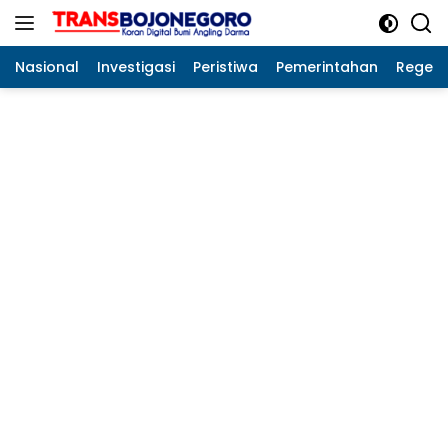
Langsung
ke
konten
Nasional
Investigasi
Peristiwa
Pemerintahan
Regeo