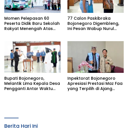
Momen Pelepasan 60
77 Calon Paskibraka
Peserta Didik Baru Sekolah
Bojonegoro Digembleng,
Rakyat Menengah Atas
Ini Pesan Wabup Nurul
(SRMA) 36 Bojonegoro
Azizah
Tahun Ajaran 2026/2027
Bupati Bojonegoro,
Inpektorat Bojonegoro
Melantik Lima Kepala Desa
Apresiasi Prestasi Maz Faa
Pengganti Antar Waktu
yang Terpilih di Ajang
(PAW) Kabupaten
Bootcamp Antikorupsi
Bojonegoro Tahun 2026
Nasional
Berita Hari Ini