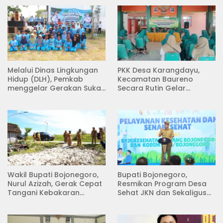
Melalui Dinas Lingkungan
PKK Desa Karangdayu,
Hidup (DLH), Pemkab
Kecamatan Baureno
menggelar Gerakan Suka
Secara Rutin Gelar
Menanam di Lapangan
Pertemuan
Desa Pacing
Wakil Bupati Bojonegoro,
Bupati Bojonegoro,
Nurul Azizah, Gerak Cepat
Resmikan Program Desa
Tangani Kebakaran
Sehat JKN dan Sekaligus
Rumah di Desa
Koperasi Merah Putih
Semambung Kanor
(KDKMP) di Desa Pesen