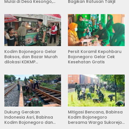
Mulai di Desa Kesongo,
Bagikan Ratusan Takjil
Kecamatan Kedungadem
Kodim Bojonegoro Gelar
Persit Koramil Kepohbaru
Baksos, dan Bazar Murah
Bojonegoro Gelar Cek
dilokasi KDKMP
Kesehatan Gratis
Pungpungan Kalitidu
Dukung Gerakan
Mitigasi Bencana, Babinsa
Indonesia Asri, Babinsa
Kodim Bojonegoro
Kodim Bojonegoro dan
bersama Warga Sukorejo
Masyarakat Karya Bakti
Karya Bakti Pembersihan