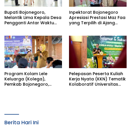
Bupati Bojonegoro,
Inpektorat Bojonegoro
Melantik Lima Kepala Desa
Apresiasi Prestasi Maz Faa
Pengganti Antar Waktu
yang Terpilih di Ajang
(PAW) Kabupaten
Bootcamp Antikorupsi
Bojonegoro Tahun 2026
Nasional
Program Kolam Lele
Pelepasan Peserta Kuliah
Keluarga (Kolega),
Kerja Nyata (KKN) Tematik
Pemkab Bojonegoro,
Kolaboratif Universitas
Wujud Pemberdayaan
Bojonegoro (Unigoro)
Ekonomi
Tahun 2026, Oleh Bupati
Bojonegoro Wuju
Kolaborasi Pemkab
Berita Hari Ini