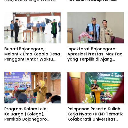
(SRMA) 36 Bojonegoro
Azizah
Tahun Ajaran 2026/2027
Bupati Bojonegoro,
Inpektorat Bojonegoro
Melantik Lima Kepala Desa
Apresiasi Prestasi Maz Faa
Pengganti Antar Waktu
yang Terpilih di Ajang
(PAW) Kabupaten
Bootcamp Antikorupsi
Bojonegoro Tahun 2026
Nasional
Program Kolam Lele
Pelepasan Peserta Kuliah
Keluarga (Kolega),
Kerja Nyata (KKN) Tematik
Pemkab Bojonegoro,
Kolaboratif Universitas
Wujud Pemberdayaan
Bojonegoro (Unigoro)