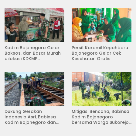
Kecamatan Kedungadem
Kodim Bojonegoro Gelar
Persit Koramil Kepohbaru
Baksos, dan Bazar Murah
Bojonegoro Gelar Cek
dilokasi KDKMP
Kesehatan Gratis
Pungpungan Kalitidu
Dukung Gerakan
Mitigasi Bencana, Babinsa
Indonesia Asri, Babinsa
Kodim Bojonegoro
Kodim Bojonegoro dan
bersama Warga Sukorejo
Masyarakat Karya Bakti
Karya Bakti Pembersihan
Serentak Membersihkan
Sungai