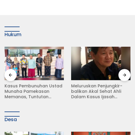
Hukum
Meluruskan Penjungkir-
Rampas Motor Tanpa
balikan Akal Sehat Ahli
Surat Resmi, Modus Baru
Dalam Kasus Ijasah
Debt Collector di Jalan
Jokowi
Raya Babat Lamongan
Desa