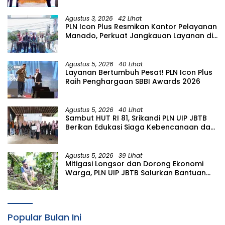
Agustus 3, 2026
42 Lihat
PLN Icon Plus Resmikan Kantor Pelayanan
Manado, Perkuat Jangkauan Layanan di
Sulawesi Utara
Agustus 5, 2026
40 Lihat
Layanan Bertumbuh Pesat! PLN Icon Plus
Raih Penghargaan SBBI Awards 2026
Agustus 5, 2026
40 Lihat
Sambut HUT RI 81, Srikandi PLN UIP JBTB
Berikan Edukasi Siaga Kebencanaan dan
Tetapkan Komunitas Perempuan
Tangguh Bencana di Kampung Aren
Simacan Banyuwangi
Agustus 5, 2026
39 Lihat
Mitigasi Longsor dan Dorong Ekonomi
Warga, PLN UIP JBTB Salurkan Bantuan
Konservasi 4.000 Pohon Aren Genjah
Asal Aceh di Banyuwangi
Popular Bulan Ini