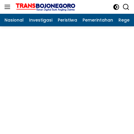
Langsung
ke
konten
Nasional
Investigasi
Peristiwa
Pemerintahan
Regeo