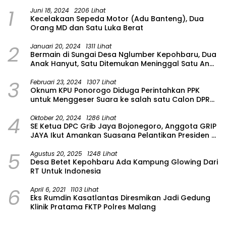
1
Juni 18, 2024
2206 Lihat
Kecelakaan Sepeda Motor (Adu Banteng), Dua
Orang MD dan Satu Luka Berat
2
Januari 20, 2024
1311 Lihat
Bermain di Sungai Desa Nglumber Kepohbaru, Dua
Anak Hanyut, Satu Ditemukan Meninggal Satu Anak
Masih Dalam Pencarian
3
Februari 23, 2024
1307 Lihat
Oknum KPU Ponorogo Diduga Perintahkan PPK
untuk Menggeser Suara ke salah satu Calon DPRD
Provinsi Asal Partai Gerindra
4
Oktober 20, 2024
1286 Lihat
SE Ketua DPC Grib Jaya Bojonegoro, Anggota GRIP
JAYA Ikut Amankan Suasana Pelantikan Presiden di
Wilayah Bojonegoro
5
Agustus 20, 2025
1248 Lihat
Desa Betet Kepohbaru Ada Kampung Glowing Dari
RT Untuk Indonesia
6
April 6, 2021
1103 Lihat
Eks Rumdin Kasatlantas Diresmikan Jadi Gedung
Klinik Pratama FKTP Polres Malang