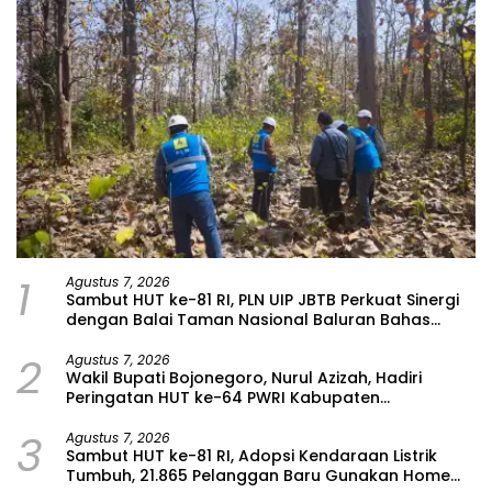
1
Agustus 7, 2026
Sambut HUT ke-81 RI, PLN UIP JBTB Perkuat Sinergi
dengan Balai Taman Nasional Baluran Bahas
Kajian Rencana Proyek SUTET 500 kV Paiton–
2
Watudodol/Kalipuro
Agustus 7, 2026
Wakil Bupati Bojonegoro, Nurul Azizah, Hadiri
Peringatan HUT ke-64 PWRI Kabupaten
Bojonegoro
3
Agustus 7, 2026
Sambut HUT ke-81 RI, Adopsi Kendaraan Listrik
Tumbuh, 21.865 Pelanggan Baru Gunakan Home