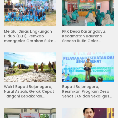
Melalui Dinas Lingkungan
PKK Desa Karangdayu,
Hidup (DLH), Pemkab
Kecamatan Baureno
menggelar Gerakan Suka
Secara Rutin Gelar
Menanam di Lapangan
Pertemuan
Desa Pacing
Wakil Bupati Bojonegoro,
Bupati Bojonegoro,
Nurul Azizah, Gerak Cepat
Resmikan Program Desa
Tangani Kebakaran
Sehat JKN dan Sekaligus
Rumah di Desa
Koperasi Merah Putih
Semambung Kanor
(KDKMP) di Desa Pesen