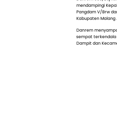
mendampingi Kepala
Pangdam V/Brw dan 
Kabupaten Malang J
Danrem menyampaik
sempat terkendala
Dampit dan Kecama