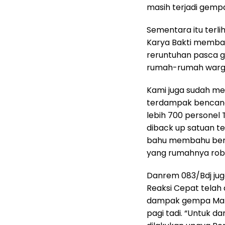
masih terjadi gempa 
Sementara itu terli
Karya Bakti memba
reruntuhan pasca ge
rumah-rumah warga
Kami juga sudah men
terdampak bencana d
lebih 700 personel 
diback up satuan t
bahu membahu ber
yang rumahnya rob
Danrem 083/Bdj j
Reaksi Cepat telah
dampak gempa Malan
pagi tadi. “Untuk d