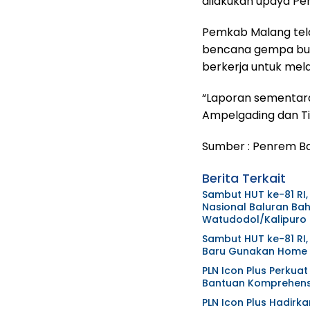
dilakukan upaya Pe
Pemkab Malang tel
bencana gempa bumi
berkerja untuk me
“Laporan sementara,
Ampelgading dan Ti
Sumber : Penr
Berita Terkait
Sambut HUT ke-81 RI,
Nasional Baluran Bah
Watudodol/Kalipuro
Sambut HUT ke-81 RI,
Baru Gunakan Home C
PLN Icon Plus Perkua
Bantuan Komprehensi
PLN Icon Plus Hadirk