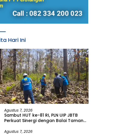
ita Hari Ini
Agustus 7, 2026
Sambut HUT ke-81 RI, PLN UIP JBTB
Perkuat Sinergi dengan Balai Taman
Nasional Baluran Bahas Kajian
Rencana Proyek SUTET 500 kV Paiton–
Agustus 7, 2026