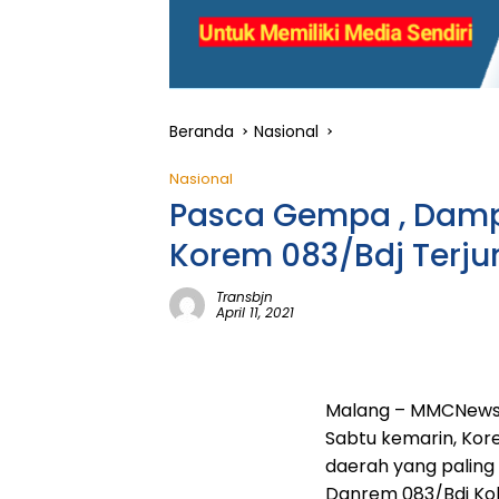
Beranda
Nasional
Nasional
Pasca Gempa , Dampi
Korem 083/Bdj Terj
Transbjn
April 11, 2021
Malang – MMCNews.I
Sabtu kemarin, Kor
daerah yang paling
Danrem 083/Bdj Kol.