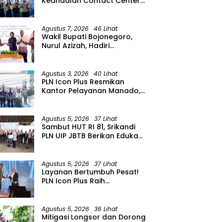
Keandalan Contact Center
PLN Borong Penghargaan di
CCW 2026
Agustus 7, 2026
46 Lihat
Wakil Bupati Bojonegoro,
Nurul Azizah, Hadiri
Peringatan HUT ke-64 PWRI
Kabupaten Bojonegoro
Agustus 3, 2026
40 Lihat
PLN Icon Plus Resmikan
Kantor Pelayanan Manado,
Perkuat Jangkauan Layanan
di Sulawesi Utara
Agustus 5, 2026
37 Lihat
Sambut HUT RI 81, Srikandi
PLN UIP JBTB Berikan Edukasi
Siaga Kebencanaan dan
Tetapkan Komunitas
Perempuan Tangguh
Agustus 5, 2026
37 Lihat
Bencana di Kampung Aren
Layanan Bertumbuh Pesat!
Simacan Banyuwangi
PLN Icon Plus Raih
Penghargaan SBBI Awards
2026
Agustus 5, 2026
36 Lihat
Mitigasi Longsor dan Dorong