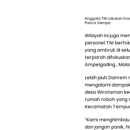
Anggota TNI Lakukan Eva
Pasca Gempa
Wilayah ini juga me
personel TNI berf
yang ambruk di se
terparah difokusk
Ampelgading , Mala
Lebih jauh Danrem 
mengalami dampak t
desa Wirotaman k
rumah roboh yang m
Kecamatan Tempur 
“Kami menghimbau 
dan jangan panik, h