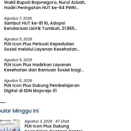
Wakil Bupati Bojonegoro, Nurul Azizah,
Watudodol/Kalipuro
Hadiri Peringatan HUT ke-64 PWRI
Kabupaten Bojonegoro
Agustus 7, 2026
Sambut HUT ke-81 RI, Adopsi
Kendaraan Listrik Tumbuh, 21.865
Pelanggan Baru Gunakan Home
Charging Services PLN pada Semester
Agustus 5, 2026
PLN Icon Plus Perkuat Kepedulian
I 2026
Sosial melalui Layanan Kesehatan
dan Bantuan Komprehensif bagi
Lansia di Malang
Agustus 5, 2026
PLN Icon Plus Hadirkan Layanan
Kesehatan dan Bantuan Sosial bagi
Lansia di Rumah Belas Kasih Malang
Agustus 5, 2026
PLN Icon Plus Dukung Pembelajaran
Digital di SDN Mojorejo 01
ular Minggu Ini
Agustus 3, 2026
47 Lihat
PLN Icon Plus Dukung