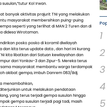
susulan,”tutur Kol Irwan.
hat banyak aktivitas prajurit TNI yang melakukan
ntu masyarakat membersihkan puing-puing
Pop
mpa seperti yang terlihat di MAN 2 Turen dan di
1
 didesa Wirotaman.
dirikan posko posko di koramil diwilayah
2
an kita terus update data , dan hari ini kurang
TNI kita libatkan dari Satuan kewilayahan dan
empur dari Yonkav-3 dan Zipur-5. Mereka terus
3
sama masyarakat membantu warga terdampak
oh akibat gempa, imbuh Danrem 083/Bdj.
4
uga menambahkan,
 diterjunkan untuk melakukan pendataan
g, yang terus terjadi gempa susulan hingga
5
ampak gempa susulan terjadi pagi tadi, masih