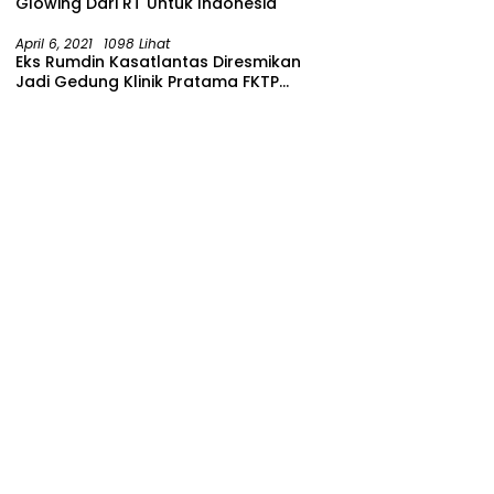
Glowing Dari RT Untuk Indonesia
April 6, 2021
1098 Lihat
Eks Rumdin Kasatlantas Diresmikan
Jadi Gedung Klinik Pratama FKTP
Polres Malang