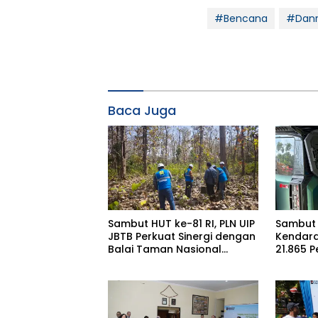
#Bencana
#Dan
Baca Juga
Sambut HUT ke-81 RI, PLN UIP
Sambut 
JBTB Perkuat Sinergi dengan
Kendara
Balai Taman Nasional
21.865 
Baluran Bahas Kajian
Gunaka
Rencana Proyek SUTET 500
Service
kV Paiton–
I 2026
Watudodol/Kalipuro