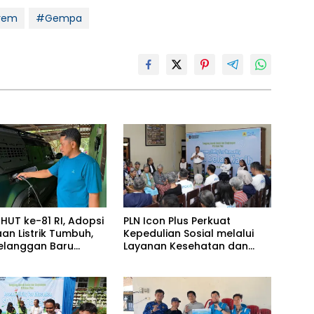
rem
#Gempa
HUT ke-81 RI, Adopsi
PLN Icon Plus Perkuat
an Listrik Tumbuh,
Kepedulian Sosial melalui
Pelanggan Baru
Layanan Kesehatan dan
n Home Charging
Bantuan Komprehensif bagi
s PLN pada Semester
Lansia di Malang