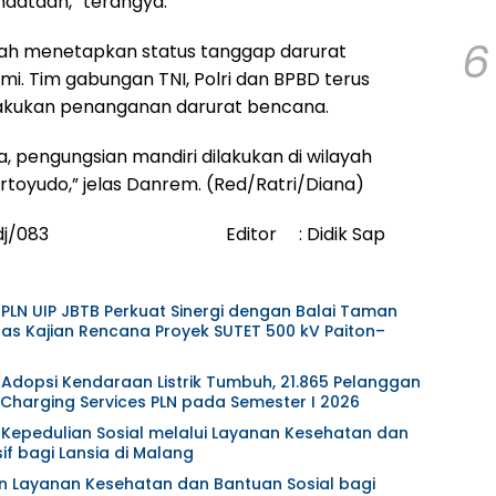
ndataan,” terangya.
6
ah menetapkan status tanggap darurat
. Tim gabungan TNI, Polri dan BPBD terus
lakukan penanganan darurat bencana.
 pengungsian mandiri dilakukan di wilayah
rtoyudo,” jelas Danrem. (Red/Ratri/Diana)
em Bdj/083 Editor : Didik Sap
 PLN UIP JBTB Perkuat Sinergi dengan Balai Taman
as Kajian Rencana Proyek SUTET 500 kV Paiton–
 Adopsi Kendaraan Listrik Tumbuh, 21.865 Pelanggan
harging Services PLN pada Semester I 2026
t Kepedulian Sosial melalui Layanan Kesehatan dan
f bagi Lansia di Malang
an Layanan Kesehatan dan Bantuan Sosial bagi