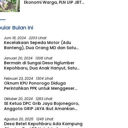
Ekonomi Warga, PLN UIP JBTB
Salurkan Bantuan
Konservasi 4.000 Pohon
Aren Genjah Asal Aceh di
Banyuwangi
ular Bulan Ini
Juni 18, 2024
2203 Lihat
Kecelakaan Sepeda Motor (Adu
Banteng), Dua Orang MD dan Satu
Luka Berat
Januari 20, 2024
1308 Lihat
Bermain di Sungai Desa Nglumber
Kepohbaru, Dua Anak Hanyut, Satu
Ditemukan Meninggal Satu Anak
Masih Dalam Pencarian
Februari 23, 2024
1304 Lihat
Oknum KPU Ponorogo Diduga
Perintahkan PPK untuk Menggeser
Suara ke salah satu Calon DPRD
Provinsi Asal Partai Gerindra
Oktober 20, 2024
1283 Lihat
SE Ketua DPC Grib Jaya Bojonegoro,
Anggota GRIP JAYA Ikut Amankan
Suasana Pelantikan Presiden di
Wilayah Bojonegoro
Agustus 20, 2025
1245 Lihat
Desa Betet Kepohbaru Ada Kampung