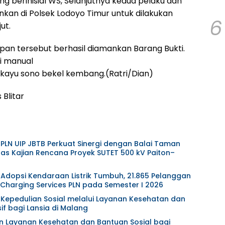
g berinisial WS, Selanjutnya kedua pelaku dan
kan di Polsek Lodoyo Timur untuk dilakukan
6
ut.
pan tersebut berhasil diamankan Barang Bukti.
ji manual
g kayu sono bekel kembang.(Ratri/Dian)
Blitar
 PLN UIP JBTB Perkuat Sinergi dengan Balai Taman
as Kajian Rencana Proyek SUTET 500 kV Paiton–
 Adopsi Kendaraan Listrik Tumbuh, 21.865 Pelanggan
harging Services PLN pada Semester I 2026
t Kepedulian Sosial melalui Layanan Kesehatan dan
f bagi Lansia di Malang
an Layanan Kesehatan dan Bantuan Sosial bagi