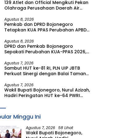
139 Atlet dan Official Mengikuti Pekan
Olahraga Perusahaan Daerah Air
Minum (PORPAMDA) Jawa Timur 2026
Agustus 8, 2026
Pemkab dan DPRD Bojonegoro
Tetapkan KUA PPAS Perubahan APBD
Tahun Anggaran 2026
Agustus 8, 2026
DPRD dan Pemkab Bojonegoro
Sepakati Perubahan KUA-PPAS 2026,
Fokus Perkuat Program Prioritas
Rakyat
Agustus 7, 2026
Sambut HUT ke-81 RI, PLN UIP JBTB
Perkuat Sinergi dengan Balai Taman
Nasional Baluran Bahas Kajian
Rencana Proyek SUTET 500 kV Paiton–
Agustus 7, 2026
Wakil Bupati Bojonegoro, Nurul Azizah,
Watudodol/Kalipuro
Hadiri Peringatan HUT ke-64 PWRI
Kabupaten Bojonegoro
ular Minggu Ini
Agustus 7, 2026
58 Lihat
Wakil Bupati Bojonegoro,