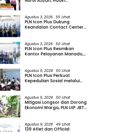
Nurul Azizah, Hadiri
Peringatan HUT ke-64 PWRI
Kabupaten Bojonegoro
Agustus 3, 2026
55 Lihat
PLN Icon Plus Dukung
Keandalan Contact Center
PLN Borong Penghargaan di
CCW 2026
Agustus 3, 2026
50 Lihat
PLN Icon Plus Resmikan
Kantor Pelayanan Manado,
Perkuat Jangkauan Layanan
di Sulawesi Utara
Agustus 5, 2026
50 Lihat
PLN Icon Plus Perkuat
Kepedulian Sosial melalui
Layanan Kesehatan dan
Bantuan Komprehensif bagi
Lansia di Malang
Agustus 5, 2026
50 Lihat
Mitigasi Longsor dan Dorong
Ekonomi Warga, PLN UIP JBTB
Salurkan Bantuan
Konservasi 4.000 Pohon
Aren Genjah Asal Aceh di
Agustus 9, 2026
49 Lihat
Banyuwangi
139 Atlet dan Official