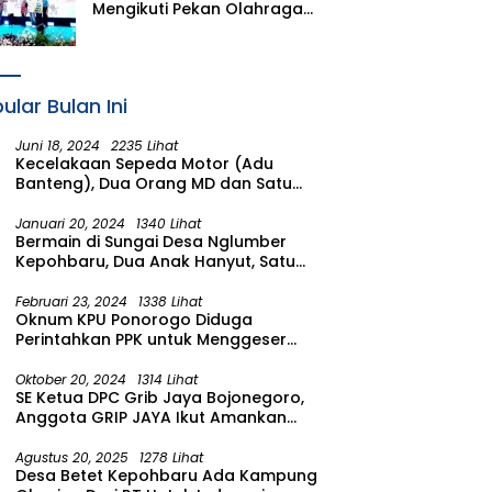
Mengikuti Pekan Olahraga
Perusahaan Daerah Air
Minum (PORPAMDA) Jawa
Timur 2026
ular Bulan Ini
Juni 18, 2024
2235 Lihat
Kecelakaan Sepeda Motor (Adu
Banteng), Dua Orang MD dan Satu
Luka Berat
Januari 20, 2024
1340 Lihat
Bermain di Sungai Desa Nglumber
Kepohbaru, Dua Anak Hanyut, Satu
Ditemukan Meninggal Satu Anak
Masih Dalam Pencarian
Februari 23, 2024
1338 Lihat
Oknum KPU Ponorogo Diduga
Perintahkan PPK untuk Menggeser
Suara ke salah satu Calon DPRD
Provinsi Asal Partai Gerindra
Oktober 20, 2024
1314 Lihat
SE Ketua DPC Grib Jaya Bojonegoro,
Anggota GRIP JAYA Ikut Amankan
Suasana Pelantikan Presiden di
Wilayah Bojonegoro
Agustus 20, 2025
1278 Lihat
Desa Betet Kepohbaru Ada Kampung