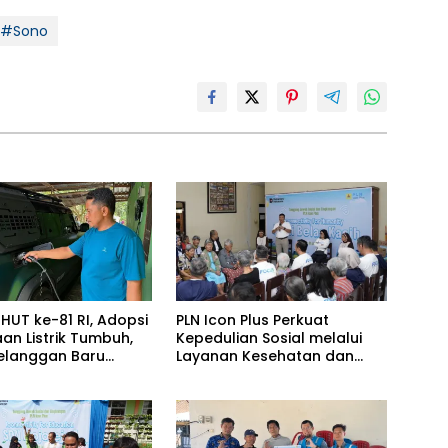
#Sono
HUT ke-81 RI, Adopsi
PLN Icon Plus Perkuat
an Listrik Tumbuh,
Kepedulian Sosial melalui
Pelanggan Baru
Layanan Kesehatan dan
n Home Charging
Bantuan Komprehensif bagi
s PLN pada Semester
Lansia di Malang