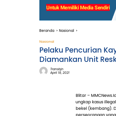
Beranda
Nasional
Nasional
Pelaku Pencurian Ka
Diamankan Unit Resk
Transbjn
April 19, 2021
Blitar – MMCNews.Id
ungkap kasus illeg
bekel (kembang). D
perseorangan yang