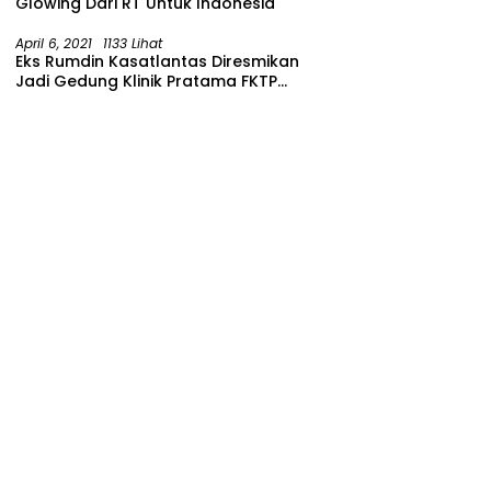
Glowing Dari RT Untuk Indonesia
April 6, 2021
1133 Lihat
Eks Rumdin Kasatlantas Diresmikan
Jadi Gedung Klinik Pratama FKTP
Polres Malang