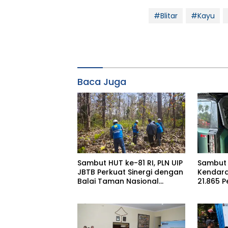
#Blitar
#Kayu
Baca Juga
Sambut HUT ke-81 RI, PLN UIP
Sambut 
JBTB Perkuat Sinergi dengan
Kendara
Balai Taman Nasional
21.865 
Baluran Bahas Kajian
Gunaka
Rencana Proyek SUTET 500
Service
kV Paiton–
I 2026
Watudodol/Kalipuro