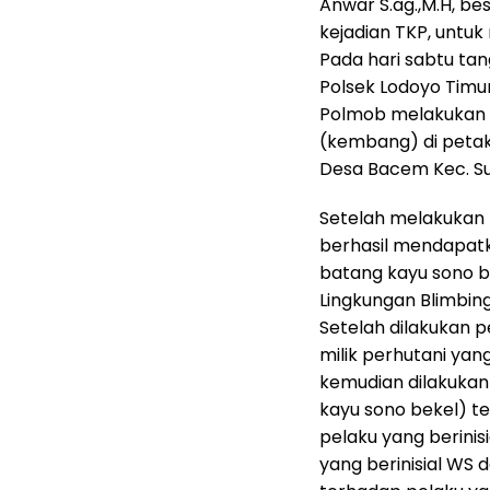
Anwar S.ag.,M.H, b
kejadian TKP, untu
Pada hari sabtu tang
Polsek Lodoyo Tim
Polmob melakukan p
(kembang) di peta
Desa Bacem Kec. Sut
Setelah melakukan 
berhasil mendapatk
batang kayu sono b
Lingkungan Blimbing
Setelah dilakukan 
milik perhutani yan
kemudian dilakuka
kayu sono bekel) t
pelaku yang berinisi
yang berinisial WS