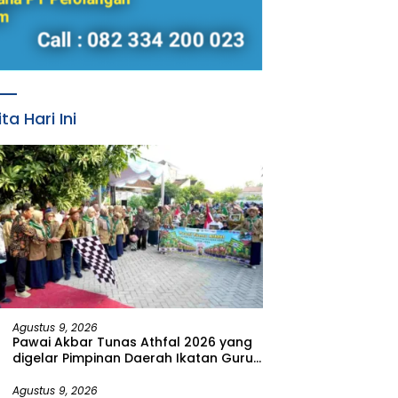
ita Hari Ini
Agustus 9, 2026
Pawai Akbar Tunas Athfal 2026 yang
digelar Pimpinan Daerah Ikatan Guru
Aisyiyah Bustanul Athfal (PD IGABA)
Kabupaten Bojonegoro
Agustus 9, 2026