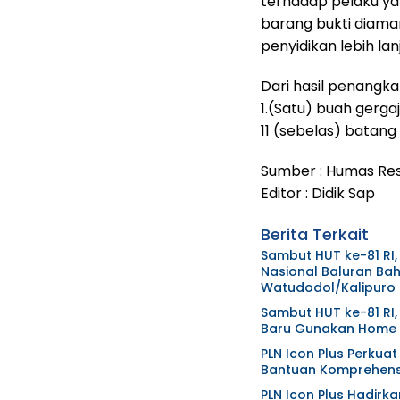
terhadap pelaku yan
barang bukti diaman
penyidikan lebih lanj
Dari hasil penangka
1.(Satu) buah gerga
11 (sebelas) batan
Sumber : Humas Res 
Editor : Didik Sap
Berita Terkait
Sambut HUT ke-81 RI,
Nasional Baluran Bah
Watudodol/Kalipuro
Sambut HUT ke-81 RI,
Baru Gunakan Home C
PLN Icon Plus Perkua
Bantuan Komprehensi
PLN Icon Plus Hadirk