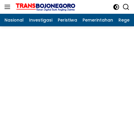
Langsung
ke
konten
Nasional
Investigasi
Peristiwa
Pemerintahan
Regeo