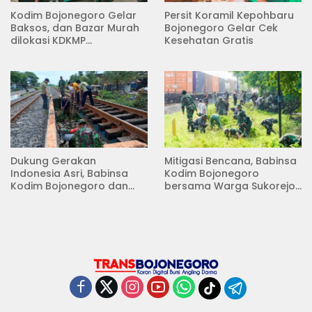
Kodim Bojonegoro Gelar
Persit Koramil Kepohbaru
Baksos, dan Bazar Murah
Bojonegoro Gelar Cek
dilokasi KDKMP
Kesehatan Gratis
Pungpungan Kalitidu
Dukung Gerakan
Mitigasi Bencana, Babinsa
Indonesia Asri, Babinsa
Kodim Bojonegoro
Kodim Bojonegoro dan
bersama Warga Sukorejo
Masyarakat Karya Bakti
Karya Bakti Pembersihan
Serentak Membersihkan
Sungai
Lingkungan