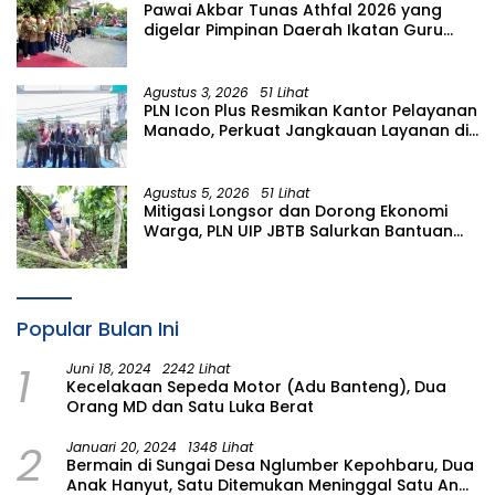
Pawai Akbar Tunas Athfal 2026 yang
digelar Pimpinan Daerah Ikatan Guru
Aisyiyah Bustanul Athfal (PD IGABA)
Kabupaten Bojonegoro
Agustus 3, 2026
51 Lihat
PLN Icon Plus Resmikan Kantor Pelayanan
Manado, Perkuat Jangkauan Layanan di
Sulawesi Utara
Agustus 5, 2026
51 Lihat
Mitigasi Longsor dan Dorong Ekonomi
Warga, PLN UIP JBTB Salurkan Bantuan
Konservasi 4.000 Pohon Aren Genjah
Asal Aceh di Banyuwangi
Popular Bulan Ini
1
Juni 18, 2024
2242 Lihat
Kecelakaan Sepeda Motor (Adu Banteng), Dua
Orang MD dan Satu Luka Berat
2
Januari 20, 2024
1348 Lihat
Bermain di Sungai Desa Nglumber Kepohbaru, Dua
Anak Hanyut, Satu Ditemukan Meninggal Satu Anak