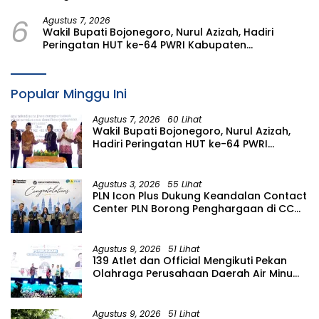
Kajian Rencana Proyek SUTET 500 kV Paiton–
6
Watudodol/Kalipuro
Agustus 7, 2026
Wakil Bupati Bojonegoro, Nurul Azizah, Hadiri
Peringatan HUT ke-64 PWRI Kabupaten
Bojonegoro
Popular Minggu Ini
Agustus 7, 2026
60 Lihat
Wakil Bupati Bojonegoro, Nurul Azizah,
Hadiri Peringatan HUT ke-64 PWRI
Kabupaten Bojonegoro
Agustus 3, 2026
55 Lihat
PLN Icon Plus Dukung Keandalan Contact
Center PLN Borong Penghargaan di CCW
2026
Agustus 9, 2026
51 Lihat
139 Atlet dan Official Mengikuti Pekan
Olahraga Perusahaan Daerah Air Minum
(PORPAMDA) Jawa Timur 2026
Agustus 9, 2026
51 Lihat