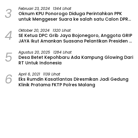
Masih Dalam Pencarian
3
Februari 23, 2024
1344 Lihat
Oknum KPU Ponorogo Diduga Perintahkan PPK
untuk Menggeser Suara ke salah satu Calon DPRD
Provinsi Asal Partai Gerindra
4
Oktober 20, 2024
1320 Lihat
SE Ketua DPC Grib Jaya Bojonegoro, Anggota GRIP
JAYA Ikut Amankan Suasana Pelantikan Presiden di
Wilayah Bojonegoro
5
Agustus 20, 2025
1284 Lihat
Desa Betet Kepohbaru Ada Kampung Glowing Dari
RT Untuk Indonesia
6
April 6, 2021
1139 Lihat
Eks Rumdin Kasatlantas Diresmikan Jadi Gedung
Klinik Pratama FKTP Polres Malang