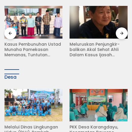
Meluruskan Penjungkir-
Rampas Motor Tanpa
balikan Akal Sehat Ahli
Surat Resmi, Modus Baru
Dalam Kasus Ijasah
Debt Collector di Jalan
Jokowi
Raya Babat Lamongan
Desa
Melalui Dinas Lingkungan
PKK Desa Karangdayu,