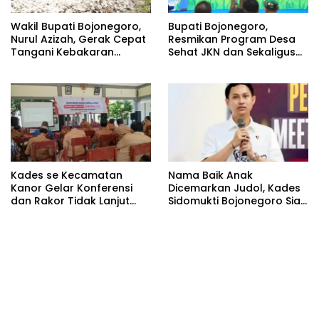
Wakil Bupati Bojonegoro,
Bupati Bojonegoro,
Nurul Azizah, Gerak Cepat
Resmikan Program Desa
Tangani Kebakaran
Sehat JKN dan Sekaligus
Rumah di Desa
Koperasi Merah Putih
Semambung Kanor
(KDKMP) di Desa Pesen
Kades se Kecamatan
Nama Baik Anak
Kanor Gelar Konferensi
Dicemarkan Judol, Kades
dan Rakor Tidak Lanjut
Sidomukti Bojonegoro Siap
KDMP
Tempuh Jalur Hukum