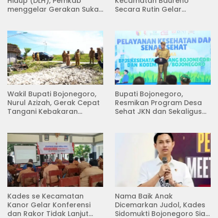
Hidup (DLH), Pemkab
Kecamatan Baureno
menggelar Gerakan Suka
Secara Rutin Gelar
Menanam di Lapangan
Pertemuan
Desa Pacing
Wakil Bupati Bojonegoro,
Bupati Bojonegoro,
Nurul Azizah, Gerak Cepat
Resmikan Program Desa
Tangani Kebakaran
Sehat JKN dan Sekaligus
Rumah di Desa
Koperasi Merah Putih
Semambung Kanor
(KDKMP) di Desa Pesen
Kades se Kecamatan
Nama Baik Anak
Kanor Gelar Konferensi
Dicemarkan Judol, Kades
dan Rakor Tidak Lanjut
Sidomukti Bojonegoro Siap