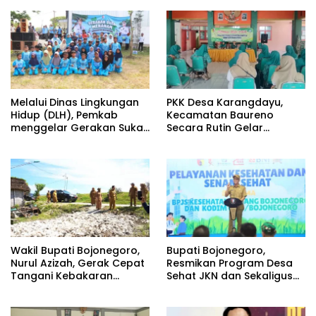
Melalui Dinas Lingkungan
PKK Desa Karangdayu,
Hidup (DLH), Pemkab
Kecamatan Baureno
menggelar Gerakan Suka
Secara Rutin Gelar
Menanam di Lapangan
Pertemuan
Desa Pacing
Wakil Bupati Bojonegoro,
Bupati Bojonegoro,
Nurul Azizah, Gerak Cepat
Resmikan Program Desa
Tangani Kebakaran
Sehat JKN dan Sekaligus
Rumah di Desa
Koperasi Merah Putih
Semambung Kanor
(KDKMP) di Desa Pesen