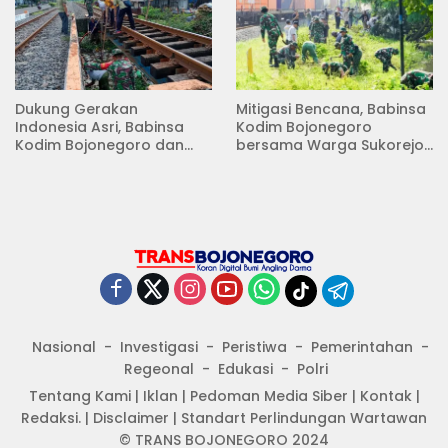
Dukung Gerakan
Mitigasi Bencana, Babinsa
Indonesia Asri, Babinsa
Kodim Bojonegoro
Kodim Bojonegoro dan
bersama Warga Sukorejo
Masyarakat Karya Bakti
Karya Bakti Pembersihan
Serentak Membersihkan
Sungai
Lingkungan
Nasional
Investigasi
Peristiwa
Pemerintahan
Regeonal
Edukasi
Polri
Tentang Kami
|
Iklan
|
Pedoman Media Siber
|
Kontak
|
Redaksi.
|
Disclaimer
|
Standart Perlindungan Wartawan
© TRANS BOJONEGORO 2024