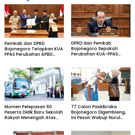
DPRD dan Pemkab
Pemkab dan DPRD
Bojonegoro Sepakati
Bojonegoro Tetapkan KUA
Perubahan KUA-PPAS
PPAS Perubahan APBD
2026, Fokus Perkuat
Tahun Anggaran 2026
Program Prioritas Rakyat
Momen Pelepasan 60
77 Calon Paskibraka
Peserta Didik Baru Sekolah
Bojonegoro Digembleng,
Rakyat Menengah Atas
Ini Pesan Wabup Nurul
(SRMA) 36 Bojonegoro
Azizah
Tahun Ajaran 2026/2027