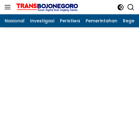
Langsung
ke
konten
Nasional
Investigasi
Peristiwa
Pemerintahan
Regeo