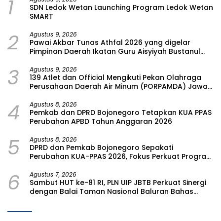
1
SDN Ledok Wetan Launching Program Ledok Wetan
SMART
2
Agustus 9, 2026
Pawai Akbar Tunas Athfal 2026 yang digelar
Pimpinan Daerah Ikatan Guru Aisyiyah Bustanul
Athfal (PD IGABA) Kabupaten Bojonegoro
3
Agustus 9, 2026
139 Atlet dan Official Mengikuti Pekan Olahraga
Perusahaan Daerah Air Minum (PORPAMDA) Jawa
Timur 2026
4
Agustus 8, 2026
Pemkab dan DPRD Bojonegoro Tetapkan KUA PPAS
Perubahan APBD Tahun Anggaran 2026
5
Agustus 8, 2026
DPRD dan Pemkab Bojonegoro Sepakati
Perubahan KUA-PPAS 2026, Fokus Perkuat Program
Prioritas Rakyat
6
Agustus 7, 2026
Sambut HUT ke-81 RI, PLN UIP JBTB Perkuat Sinergi
dengan Balai Taman Nasional Baluran Bahas
Kajian Rencana Proyek SUTET 500 kV Paiton–
Watudodol/Kalipuro