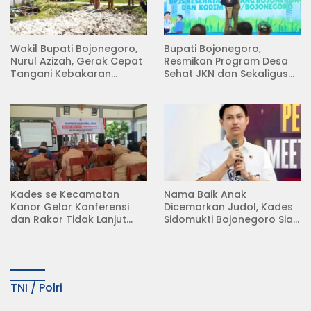
Wakil Bupati Bojonegoro,
Bupati Bojonegoro,
Nurul Azizah, Gerak Cepat
Resmikan Program Desa
Tangani Kebakaran
Sehat JKN dan Sekaligus
Rumah di Desa
Koperasi Merah Putih
Semambung Kanor
(KDKMP) di Desa Pesen
Kades se Kecamatan
Nama Baik Anak
Kanor Gelar Konferensi
Dicemarkan Judol, Kades
dan Rakor Tidak Lanjut
Sidomukti Bojonegoro Siap
KDMP
Tempuh Jalur Hukum
TNI / Polri