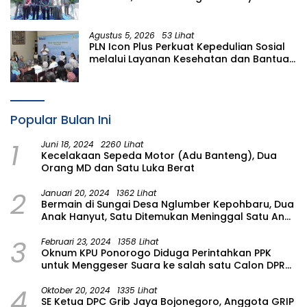
Sulawesi Utara
Agustus 5, 2026
53 Lihat
PLN Icon Plus Perkuat Kepedulian Sosial
melalui Layanan Kesehatan dan Bantuan
Komprehensif bagi Lansia di Malang
Popular Bulan Ini
1
Juni 18, 2024
2260 Lihat
Kecelakaan Sepeda Motor (Adu Banteng), Dua
Orang MD dan Satu Luka Berat
2
Januari 20, 2024
1362 Lihat
Bermain di Sungai Desa Nglumber Kepohbaru, Dua
Anak Hanyut, Satu Ditemukan Meninggal Satu Anak
Masih Dalam Pencarian
3
Februari 23, 2024
1358 Lihat
Oknum KPU Ponorogo Diduga Perintahkan PPK
untuk Menggeser Suara ke salah satu Calon DPRD
Provinsi Asal Partai Gerindra
4
Oktober 20, 2024
1335 Lihat
SE Ketua DPC Grib Jaya Bojonegoro, Anggota GRIP