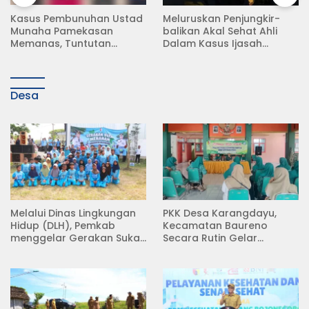
Meluruskan Penjungkir-
Rampas Motor Tanpa
balikan Akal Sehat Ahli
Surat Resmi, Modus Baru
Dalam Kasus Ijasah
Debt Collector di Jalan
Jokowi
Raya Babat Lamongan
Desa
Melalui Dinas Lingkungan
PKK Desa Karangdayu,
Hidup (DLH), Pemkab
Kecamatan Baureno
menggelar Gerakan Suka
Secara Rutin Gelar
Menanam di Lapangan
Pertemuan
Desa Pacing