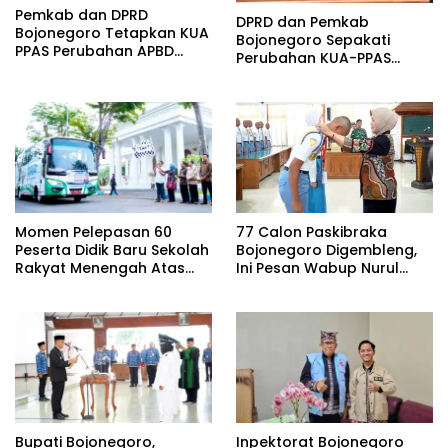
Pemkab dan DPRD
DPRD dan Pemkab
Bojonegoro Tetapkan KUA
Bojonegoro Sepakati
PPAS Perubahan APBD
Perubahan KUA-PPAS
Tahun Anggaran 2026
2026, Fokus Perkuat
Program Prioritas Rakyat
Momen Pelepasan 60
77 Calon Paskibraka
Peserta Didik Baru Sekolah
Bojonegoro Digembleng,
Rakyat Menengah Atas
Ini Pesan Wabup Nurul
(SRMA) 36 Bojonegoro
Azizah
Tahun Ajaran 2026/2027
Bupati Bojonegoro,
Inpektorat Bojonegoro