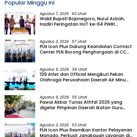
Popular Minggu Ini
Agustus 7, 2026
63 Lihat
Wakil Bupati Bojonegoro, Nurul Azizah,
Hadiri Peringatan HUT ke-64 PWRI
Kabupaten Bojonegoro
Agustus 3, 2026
57 Lihat
PLN Icon Plus Dukung Keandalan Contact
Center PLN Borong Penghargaan di CCW
2026
Agustus 9, 2026
56 Lihat
139 Atlet dan Official Mengikuti Pekan
Olahraga Perusahaan Daerah Air Minum
(PORPAMDA) Jawa Timur 2026
Agustus 9, 2026
55 Lihat
Pawai Akbar Tunas Athfal 2026 yang
digelar Pimpinan Daerah Ikatan Guru
Aisyiyah Bustanul Athfal (PD IGABA)
Kabupaten Bojonegoro
Agustus 3, 2026
53 Lihat
PLN Icon Plus Resmikan Kantor Pelayanan
Manado, Perkuat Jangkauan Layanan di