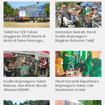
TMMD ke-129 Tahun
Ramadan Berkah, Persit
Anggaran 2026 Resmi di
Kodim Bojonegoro
Mulai di Desa Kesongo,
Bagikan Ratusan Takjil
Kecamatan Kedungadem
Kodim Bojonegoro Gelar
Persit Koramil Kepohbaru
Baksos, dan Bazar Murah
Bojonegoro Gelar Cek
dilokasi KDKMP
Kesehatan Gratis
Pungpungan Kalitidu