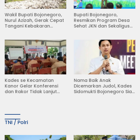
Wakil Bupati Bojonegoro,
Bupati Bojonegoro,
Nurul Azizah, Gerak Cepat
Resmikan Program Desa
Tangani Kebakaran
Sehat JKN dan Sekaligus
Rumah di Desa
Koperasi Merah Putih
Semambung Kanor
(KDKMP) di Desa Pesen
Kades se Kecamatan
Nama Baik Anak
Kanor Gelar Konferensi
Dicemarkan Judol, Kades
dan Rakor Tidak Lanjut
Sidomukti Bojonegoro Siap
KDMP
Tempuh Jalur Hukum
TNI / Polri