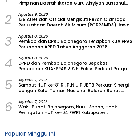
Pimpinan Daerah Ikatan Guru Aisyiyah Bustanul
Athfal (PD IGABA) Kabupaten Bojonegoro
2
Agustus 9, 2026
139 Atlet dan Official Mengikuti Pekan Olahraga
Perusahaan Daerah Air Minum (PORPAMDA) Jawa
Timur 2026
3
Agustus 8, 2026
Pemkab dan DPRD Bojonegoro Tetapkan KUA PPAS
Perubahan APBD Tahun Anggaran 2026
4
Agustus 8, 2026
DPRD dan Pemkab Bojonegoro Sepakati
Perubahan KUA-PPAS 2026, Fokus Perkuat Program
Prioritas Rakyat
5
Agustus 7, 2026
Sambut HUT ke-81 RI, PLN UIP JBTB Perkuat Sinergi
dengan Balai Taman Nasional Baluran Bahas
Kajian Rencana Proyek SUTET 500 kV Paiton–
6
Watudodol/Kalipuro
Agustus 7, 2026
Wakil Bupati Bojonegoro, Nurul Azizah, Hadiri
Peringatan HUT ke-64 PWRI Kabupaten
Bojonegoro
Popular Minggu Ini