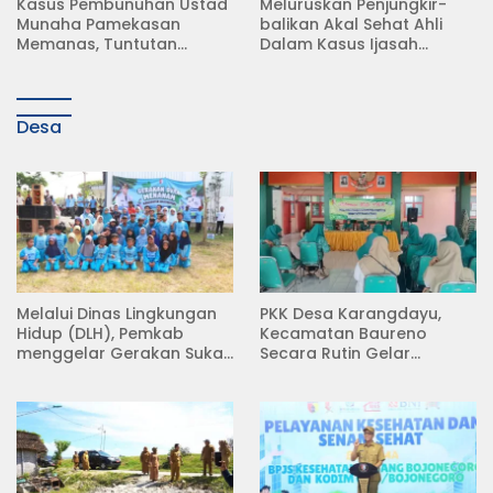
Meluruskan Penjungkir-
Rampas Motor Tanpa
balikan Akal Sehat Ahli
Surat Resmi, Modus Baru
Dalam Kasus Ijasah
Debt Collector di Jalan
Jokowi
Raya Babat Lamongan
Desa
Melalui Dinas Lingkungan
PKK Desa Karangdayu,
Hidup (DLH), Pemkab
Kecamatan Baureno
menggelar Gerakan Suka
Secara Rutin Gelar
Menanam di Lapangan
Pertemuan
Desa Pacing