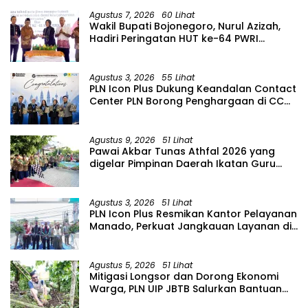
Agustus 7, 2026
60 Lihat
Wakil Bupati Bojonegoro, Nurul Azizah,
Hadiri Peringatan HUT ke-64 PWRI
Kabupaten Bojonegoro
Agustus 3, 2026
55 Lihat
PLN Icon Plus Dukung Keandalan Contact
Center PLN Borong Penghargaan di CCW
2026
Agustus 9, 2026
51 Lihat
Pawai Akbar Tunas Athfal 2026 yang
digelar Pimpinan Daerah Ikatan Guru
Aisyiyah Bustanul Athfal (PD IGABA)
Kabupaten Bojonegoro
Agustus 3, 2026
51 Lihat
PLN Icon Plus Resmikan Kantor Pelayanan
Manado, Perkuat Jangkauan Layanan di
Sulawesi Utara
Agustus 5, 2026
51 Lihat
Mitigasi Longsor dan Dorong Ekonomi
Warga, PLN UIP JBTB Salurkan Bantuan
Konservasi 4.000 Pohon Aren Genjah