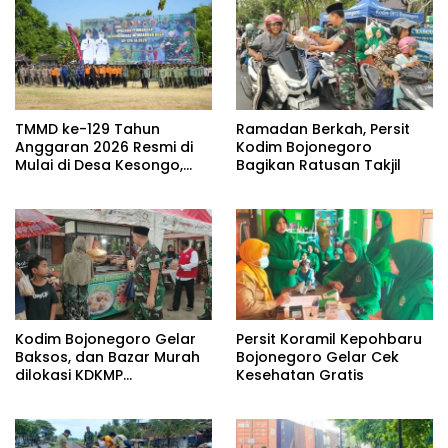
TMMD ke-129 Tahun
Ramadan Berkah, Persit
Anggaran 2026 Resmi di
Kodim Bojonegoro
Mulai di Desa Kesongo,
Bagikan Ratusan Takjil
Kecamatan Kedungadem
Kodim Bojonegoro Gelar
Persit Koramil Kepohbaru
Baksos, dan Bazar Murah
Bojonegoro Gelar Cek
dilokasi KDKMP
Kesehatan Gratis
Pungpungan Kalitidu