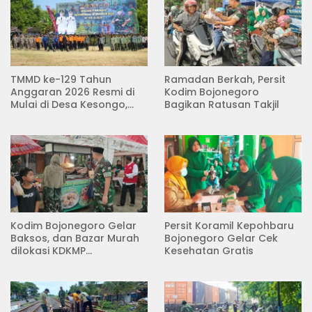
TMMD ke-129 Tahun
Ramadan Berkah, Persit
Anggaran 2026 Resmi di
Kodim Bojonegoro
Mulai di Desa Kesongo,
Bagikan Ratusan Takjil
Kecamatan Kedungadem
Kodim Bojonegoro Gelar
Persit Koramil Kepohbaru
Baksos, dan Bazar Murah
Bojonegoro Gelar Cek
dilokasi KDKMP
Kesehatan Gratis
Pungpungan Kalitidu