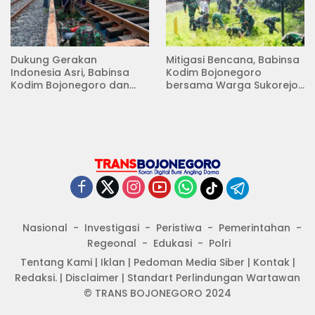
Dukung Gerakan
Mitigasi Bencana, Babinsa
Indonesia Asri, Babinsa
Kodim Bojonegoro
Kodim Bojonegoro dan
bersama Warga Sukorejo
Masyarakat Karya Bakti
Karya Bakti Pembersihan
Serentak Membersihkan
Sungai
Lingkungan
Nasional
Investigasi
Peristiwa
Pemerintahan
Regeonal
Edukasi
Polri
Tentang Kami
|
Iklan
|
Pedoman Media Siber
|
Kontak
|
Redaksi.
|
Disclaimer
|
Standart Perlindungan Wartawan
© TRANS BOJONEGORO 2024