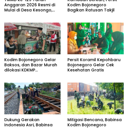
Anggaran 2026 Resmi di
Kodim Bojonegoro
Mulai di Desa Kesongo,
Bagikan Ratusan Takjil
Kecamatan Kedungadem
Kodim Bojonegoro Gelar
Persit Koramil Kepohbaru
Baksos, dan Bazar Murah
Bojonegoro Gelar Cek
dilokasi KDKMP
Kesehatan Gratis
Pungpungan Kalitidu
Dukung Gerakan
Mitigasi Bencana, Babinsa
Indonesia Asri, Babinsa
Kodim Bojonegoro