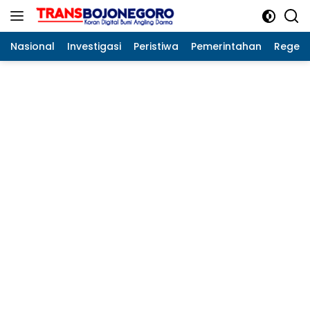
Langsung
ke
konten
Nasional
Investigasi
Peristiwa
Pemerintahan
Regeo