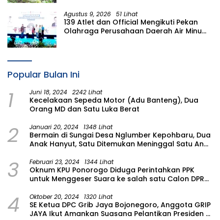
Asal Aceh di Banyuwangi
Agustus 9, 2026
51 Lihat
139 Atlet dan Official Mengikuti Pekan
Olahraga Perusahaan Daerah Air Minum
(PORPAMDA) Jawa Timur 2026
Popular Bulan Ini
1
Juni 18, 2024
2242 Lihat
Kecelakaan Sepeda Motor (Adu Banteng), Dua
Orang MD dan Satu Luka Berat
2
Januari 20, 2024
1348 Lihat
Bermain di Sungai Desa Nglumber Kepohbaru, Dua
Anak Hanyut, Satu Ditemukan Meninggal Satu Anak
Masih Dalam Pencarian
3
Februari 23, 2024
1344 Lihat
Oknum KPU Ponorogo Diduga Perintahkan PPK
untuk Menggeser Suara ke salah satu Calon DPRD
Provinsi Asal Partai Gerindra
4
Oktober 20, 2024
1320 Lihat
SE Ketua DPC Grib Jaya Bojonegoro, Anggota GRIP
JAYA Ikut Amankan Suasana Pelantikan Presiden di