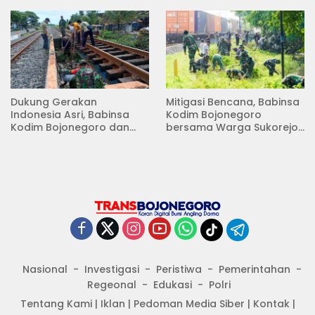
Dukung Gerakan
Mitigasi Bencana, Babinsa
Indonesia Asri, Babinsa
Kodim Bojonegoro
Kodim Bojonegoro dan
bersama Warga Sukorejo
Masyarakat Karya Bakti
Karya Bakti Pembersihan
Serentak Membersihkan
Sungai
Lingkungan
Nasional
Investigasi
Peristiwa
Pemerintahan
Regeonal
Edukasi
Polri
Tentang Kami
|
Iklan
|
Pedoman Media Siber
|
Kontak
|