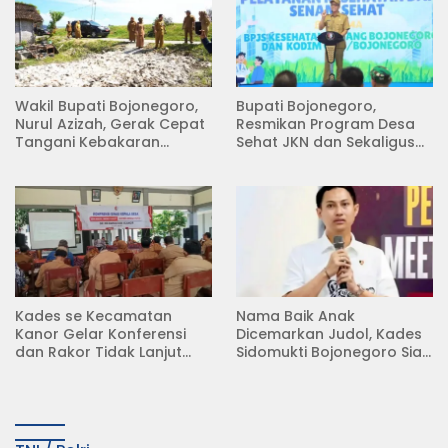
Wakil Bupati Bojonegoro,
Bupati Bojonegoro,
Nurul Azizah, Gerak Cepat
Resmikan Program Desa
Tangani Kebakaran
Sehat JKN dan Sekaligus
Rumah di Desa
Koperasi Merah Putih
Semambung Kanor
(KDKMP) di Desa Pesen
Kades se Kecamatan
Nama Baik Anak
Kanor Gelar Konferensi
Dicemarkan Judol, Kades
dan Rakor Tidak Lanjut
Sidomukti Bojonegoro Siap
KDMP
Tempuh Jalur Hukum