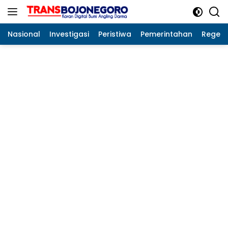
Langsung
ke
konten
Nasional
Investigasi
Peristiwa
Pemerintahan
Regeo