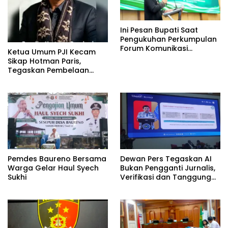
Ini Pesan Bupati Saat
Pengukuhan Perkumpulan
Forum Komunikasi
Ketua Umum PJI Kecam
Kelompok Bimbingan
Sikap Hotman Paris,
Ibadah Haji dan Umrah
Tegaskan Pembelaan
(PFK KBIHU) Kabupaten
terhadap Martabat
Bojonegoro
Profesi Jurnalis
Pemdes Baureno Bersama
Dewan Pers Tegaskan AI
Warga Gelar Haul Syech
Bukan Pengganti Jurnalis,
Sukhi
Verifikasi dan Tanggung
Jawab Redaksi Tetap
Utama