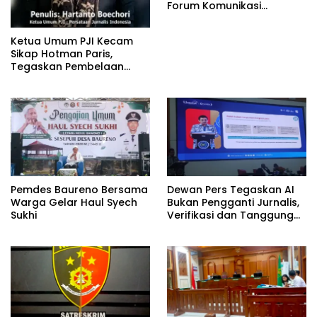
Forum Komunikasi
Kelompok Bimbingan
Ibadah Haji dan Umrah
Ketua Umum PJI Kecam
(PFK KBIHU) Kabupaten
Sikap Hotman Paris,
Bojonegoro
Tegaskan Pembelaan
terhadap Martabat
Profesi Jurnalis
Pemdes Baureno Bersama
Dewan Pers Tegaskan AI
Warga Gelar Haul Syech
Bukan Pengganti Jurnalis,
Sukhi
Verifikasi dan Tanggung
Jawab Redaksi Tetap
Utama