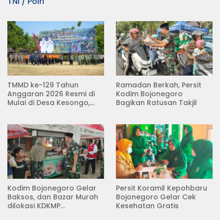
TNI / Polri
TMMD ke-129 Tahun
Ramadan Berkah, Persit
Anggaran 2026 Resmi di
Kodim Bojonegoro
Mulai di Desa Kesongo,
Bagikan Ratusan Takjil
Kecamatan Kedungadem
Kodim Bojonegoro Gelar
Persit Koramil Kepohbaru
Baksos, dan Bazar Murah
Bojonegoro Gelar Cek
dilokasi KDKMP
Kesehatan Gratis
Pungpungan Kalitidu