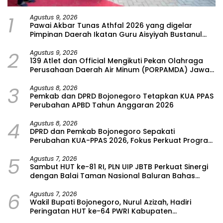
1
Agustus 9, 2026
Pawai Akbar Tunas Athfal 2026 yang digelar
Pimpinan Daerah Ikatan Guru Aisyiyah Bustanul
Athfal (PD IGABA) Kabupaten Bojonegoro
2
Agustus 9, 2026
139 Atlet dan Official Mengikuti Pekan Olahraga
Perusahaan Daerah Air Minum (PORPAMDA) Jawa
Timur 2026
3
Agustus 8, 2026
Pemkab dan DPRD Bojonegoro Tetapkan KUA PPAS
Perubahan APBD Tahun Anggaran 2026
4
Agustus 8, 2026
DPRD dan Pemkab Bojonegoro Sepakati
Perubahan KUA-PPAS 2026, Fokus Perkuat Program
Prioritas Rakyat
5
Agustus 7, 2026
Sambut HUT ke-81 RI, PLN UIP JBTB Perkuat Sinergi
dengan Balai Taman Nasional Baluran Bahas
Kajian Rencana Proyek SUTET 500 kV Paiton–
6
Watudodol/Kalipuro
Agustus 7, 2026
Wakil Bupati Bojonegoro, Nurul Azizah, Hadiri
Peringatan HUT ke-64 PWRI Kabupaten
Bojonegoro