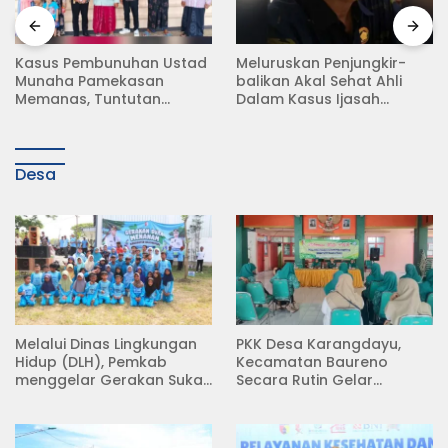
Meluruskan Penjungkir-
Rampas Motor Tanpa
balikan Akal Sehat Ahli
Surat Resmi, Modus Baru
Dalam Kasus Ijasah
Debt Collector di Jalan
Jokowi
Raya Babat Lamongan
Desa
Melalui Dinas Lingkungan
PKK Desa Karangdayu,
Hidup (DLH), Pemkab
Kecamatan Baureno
menggelar Gerakan Suka
Secara Rutin Gelar
Menanam di Lapangan
Pertemuan
Desa Pacing