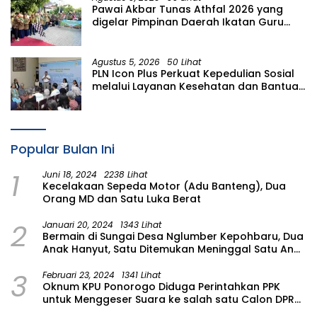
Pawai Akbar Tunas Athfal 2026 yang
digelar Pimpinan Daerah Ikatan Guru
Aisyiyah Bustanul Athfal (PD IGABA)
Kabupaten Bojonegoro
Agustus 5, 2026
50 Lihat
PLN Icon Plus Perkuat Kepedulian Sosial
melalui Layanan Kesehatan dan Bantuan
Komprehensif bagi Lansia di Malang
Popular Bulan Ini
1
Juni 18, 2024
2238 Lihat
Kecelakaan Sepeda Motor (Adu Banteng), Dua
Orang MD dan Satu Luka Berat
2
Januari 20, 2024
1343 Lihat
Bermain di Sungai Desa Nglumber Kepohbaru, Dua
Anak Hanyut, Satu Ditemukan Meninggal Satu Anak
Masih Dalam Pencarian
3
Februari 23, 2024
1341 Lihat
Oknum KPU Ponorogo Diduga Perintahkan PPK
untuk Menggeser Suara ke salah satu Calon DPRD
Provinsi Asal Partai Gerindra