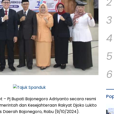
2
3
4
5
6
Pop
 – Pj Bupati Bojonegoro Adriyanto secara resmi
emerintah dan Kesejahteraan Rakyat Djoko Lukito
is Daerah Bojonegoro, Rabu (9/10/2024).