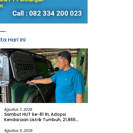
ita Hari Ini
Agustus 7, 2026
Sambut HUT ke-81 RI, Adopsi
Kendaraan Listrik Tumbuh, 21.865
Pelanggan Baru Gunakan Home
Charging Services PLN pada Semester
Agustus 5, 2026