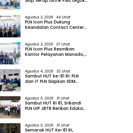
Siap Serap Listrik PSEL Legok
Nangka, Dukung
Pengelolaan Sampah
Berkelanjutan di Jawa Barat
Agustus 3, 2026
44 Lihat
PLN Icon Plus Dukung
Keandalan Contact Center
PLN Borong Penghargaan di
CCW 2026
Agustus 3, 2026
37 Lihat
PLN Icon Plus Resmikan
Kantor Pelayanan Manado,
Perkuat Jangkauan Layanan
di Sulawesi Utara
Agustus 4, 2026
32 Lihat
Sambut HUT ke-81 RI: PLN
dan IT PLN Siapkan SDM
Unggul untuk Transisi Energi
Lewat Pelatihan Energi
Terbarukan bagi Siswa SMA
Agustus 5, 2026
31 Lihat
Sambut HUT RI 81, Srikandi
PLN UIP JBTB Berikan Edukasi
Siaga Kebencanaan dan
Tetapkan Komunitas
Perempuan Tangguh
Agustus 5, 2026
31 Lihat
Bencana di Kampung Aren
Semarak HUT Ke-81 RI,