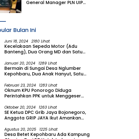
Simacan Banyuwangi
General Manager PLN UIP
JBTB Hendro Prasetyawan
Raih Penghargaan Prestisius
ular Bulan Ini
Juni 18, 2024
2180 Lihat
Kecelakaan Sepeda Motor (Adu
Banteng), Dua Orang MD dan Satu
Luka Berat
Januari 20, 2024
1289 Lihat
Bermain di Sungai Desa Nglumber
Kepohbaru, Dua Anak Hanyut, Satu
Ditemukan Meninggal Satu Anak
Masih Dalam Pencarian
Februari 23, 2024
1283 Lihat
Oknum KPU Ponorogo Diduga
Perintahkan PPK untuk Menggeser
Suara ke salah satu Calon DPRD
Provinsi Asal Partai Gerindra
Oktober 20, 2024
1263 Lihat
SE Ketua DPC Grib Jaya Bojonegoro,
Anggota GRIP JAYA Ikut Amankan
Suasana Pelantikan Presiden di
Wilayah Bojonegoro
Agustus 20, 2025
1225 Lihat
Desa Betet Kepohbaru Ada Kampung