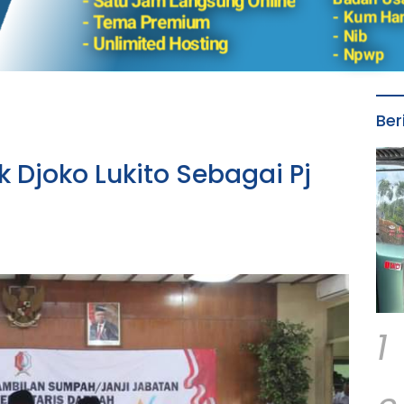
Ber
k Djoko Lukito Sebagai Pj
1