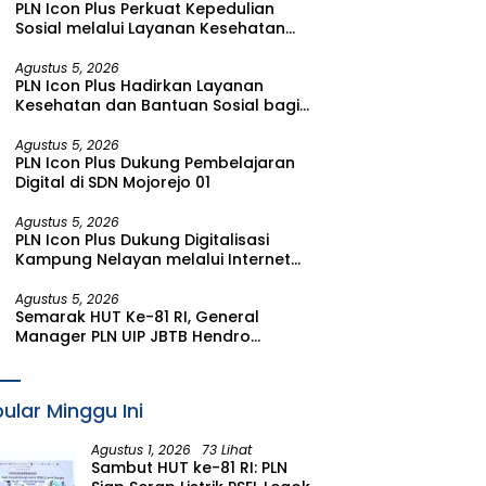
PLN Icon Plus Perkuat Kepedulian
I 2026
Sosial melalui Layanan Kesehatan
dan Bantuan Komprehensif bagi
Lansia di Malang
Agustus 5, 2026
PLN Icon Plus Hadirkan Layanan
Kesehatan dan Bantuan Sosial bagi
Lansia di Rumah Belas Kasih Malang
Agustus 5, 2026
PLN Icon Plus Dukung Pembelajaran
Digital di SDN Mojorejo 01
Agustus 5, 2026
PLN Icon Plus Dukung Digitalisasi
Kampung Nelayan melalui Internet
Gratis di Desa Nelayan Rajatama
Agustus 5, 2026
Semarak HUT Ke-81 RI, General
Manager PLN UIP JBTB Hendro
Prasetyawan Raih Penghargaan
Prestisius
ular Minggu Ini
Agustus 1, 2026
73 Lihat
Sambut HUT ke-81 RI: PLN