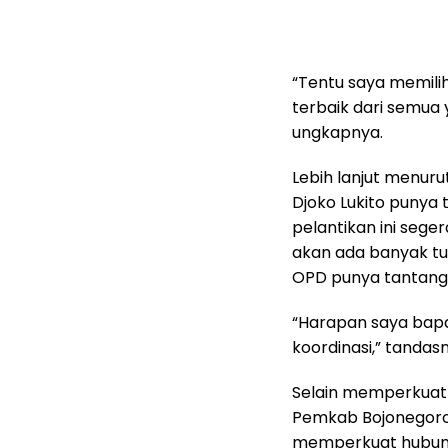
“Tentu saya memilih
terbaik dari semua
ungkapnya.
Lebih lanjut menurut 
Djoko Lukito punya
pelantikan ini sege
akan ada banyak t
OPD punya tantang
“Harapan saya bapa
koordinasi,” tandas
Selain memperkuat 
Pemkab Bojonegoro,
memperkuat hubung