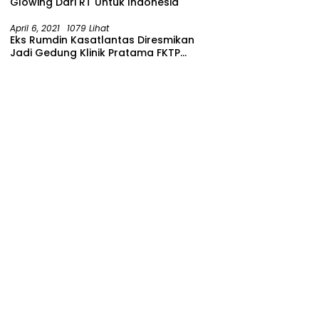
Glowing Dari RT Untuk Indonesia
April 6, 2021
1079 Lihat
Eks Rumdin Kasatlantas Diresmikan
Jadi Gedung Klinik Pratama FKTP
Polres Malang