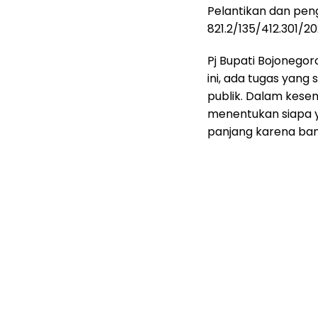
Pelantikan dan pe
821.2/135/412.301/20
Pj Bupati Bojonego
ini, ada tugas yan
publik. Dalam kese
menentukan siapa y
panjang karena bany