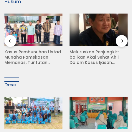
Hukum
Meluruskan Penjungkir-
Rampas Motor Tanpa
balikan Akal Sehat Ahli
Surat Resmi, Modus Baru
Dalam Kasus Ijasah
Debt Collector di Jalan
Jokowi
Raya Babat Lamongan
Desa