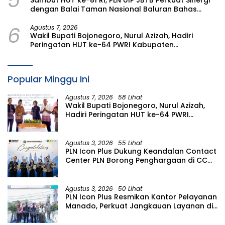
5
Sambut HUT ke-81 RI, PLN UIP JBTB Perkuat Sinergi
dengan Balai Taman Nasional Baluran Bahas
Kajian Rencana Proyek SUTET 500 kV Paiton–
6
Watudodol/Kalipuro
Agustus 7, 2026
Wakil Bupati Bojonegoro, Nurul Azizah, Hadiri
Peringatan HUT ke-64 PWRI Kabupaten
Bojonegoro
Popular Minggu Ini
Agustus 7, 2026
58 Lihat
Wakil Bupati Bojonegoro, Nurul Azizah,
Hadiri Peringatan HUT ke-64 PWRI
Kabupaten Bojonegoro
Agustus 3, 2026
55 Lihat
PLN Icon Plus Dukung Keandalan Contact
Center PLN Borong Penghargaan di CCW
2026
Agustus 3, 2026
50 Lihat
PLN Icon Plus Resmikan Kantor Pelayanan
Manado, Perkuat Jangkauan Layanan di
Sulawesi Utara