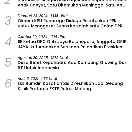
Anak Hanyut, Satu Ditemukan Meninggal Satu Anak
Masih Dalam Pencarian
3
Februari 23, 2024
1338 Lihat
Oknum KPU Ponorogo Diduga Perintahkan PPK
untuk Menggeser Suara ke salah satu Calon DPRD
Provinsi Asal Partai Gerindra
4
Oktober 20, 2024
1314 Lihat
SE Ketua DPC Grib Jaya Bojonegoro, Anggota GRIP
JAYA Ikut Amankan Suasana Pelantikan Presiden di
Wilayah Bojonegoro
5
Agustus 20, 2025
1278 Lihat
Desa Betet Kepohbaru Ada Kampung Glowing Dari
RT Untuk Indonesia
6
April 6, 2021
1133 Lihat
Eks Rumdin Kasatlantas Diresmikan Jadi Gedung
Klinik Pratama FKTP Polres Malang