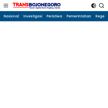
Langsung
ke
konten
Nasional
Investigasi
Peristiwa
Pemerintahan
Regeo