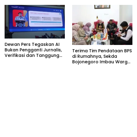
Ibadah Haji dan Umrah
(PFK KBIHU) Kabupaten
Bojonegoro
Dewan Pers Tegaskan AI
Bukan Pengganti Jurnalis,
Terima Tim Pendataan BPS
Verifikasi dan Tanggung
di Rumahnya, Sekda
Jawab Redaksi Tetap
Bojonegoro Imbau Warga
Utama
Sukseskan Sensus Ekonomi
2026