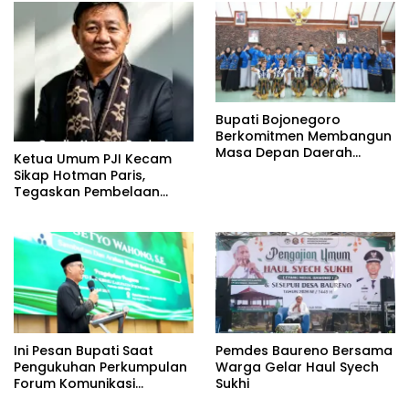
Bupati Bojonegoro
Berkomitmen Membangun
Masa Depan Daerah
Ketua Umum PJI Kecam
Melalui Penguatan
Sikap Hotman Paris,
Ekonomi Kerakyatan,
Tegaskan Pembelaan
Ketahanan Keluarga,
terhadap Martabat
serta Perlindungan dan
Profesi Jurnalis
Pemenuhan Hak Anak
Ini Pesan Bupati Saat
Pemdes Baureno Bersama
Pengukuhan Perkumpulan
Warga Gelar Haul Syech
Forum Komunikasi
Sukhi
Kelompok Bimbingan