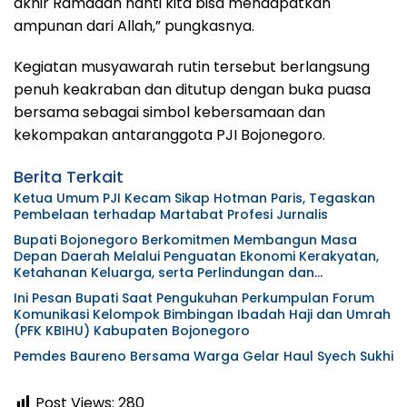
akhir Ramadan nanti kita bisa mendapatkan
ampunan dari Allah,” pungkasnya.
Kegiatan musyawarah rutin tersebut berlangsung
penuh keakraban dan ditutup dengan buka puasa
bersama sebagai simbol kebersamaan dan
kekompakan antaranggota PJI Bojonegoro.
Berita Terkait
Ketua Umum PJI Kecam Sikap Hotman Paris, Tegaskan
Pembelaan terhadap Martabat Profesi Jurnalis
Bupati Bojonegoro Berkomitmen Membangun Masa
Depan Daerah Melalui Penguatan Ekonomi Kerakyatan,
Ketahanan Keluarga, serta Perlindungan dan
Pemenuhan Hak Anak
Ini Pesan Bupati Saat Pengukuhan Perkumpulan Forum
Komunikasi Kelompok Bimbingan Ibadah Haji dan Umrah
(PFK KBIHU) Kabupaten Bojonegoro
Pemdes Baureno Bersama Warga Gelar Haul Syech Sukhi
Post Views:
280