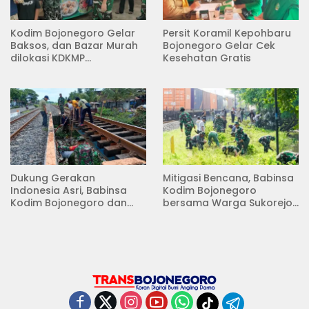
Kodim Bojonegoro Gelar
Persit Koramil Kepohbaru
Baksos, dan Bazar Murah
Bojonegoro Gelar Cek
dilokasi KDKMP
Kesehatan Gratis
Pungpungan Kalitidu
Dukung Gerakan
Mitigasi Bencana, Babinsa
Indonesia Asri, Babinsa
Kodim Bojonegoro
Kodim Bojonegoro dan
bersama Warga Sukorejo
Masyarakat Karya Bakti
Karya Bakti Pembersihan
Serentak Membersihkan
Sungai
Lingkungan