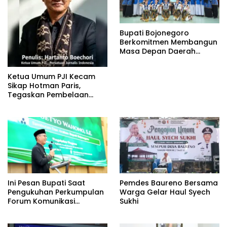
Bupati Bojonegoro
Berkomitmen Membangun
Masa Depan Daerah
Melalui Penguatan
Ekonomi Kerakyatan,
Ketua Umum PJI Kecam
Ketahanan Keluarga,
Sikap Hotman Paris,
serta Perlindungan dan
Tegaskan Pembelaan
Pemenuhan Hak Anak
terhadap Martabat
Profesi Jurnalis
Ini Pesan Bupati Saat
Pemdes Baureno Bersama
Pengukuhan Perkumpulan
Warga Gelar Haul Syech
Forum Komunikasi
Sukhi
Kelompok Bimbingan
Ibadah Haji dan Umrah