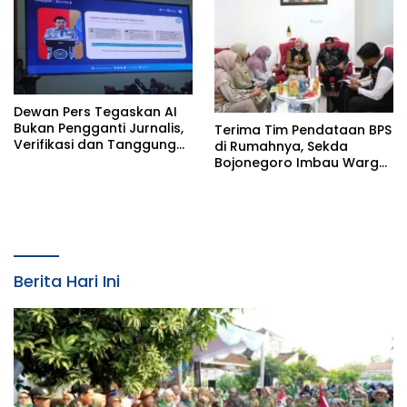
(PFK KBIHU) Kabupaten
Bojonegoro
Dewan Pers Tegaskan AI
Bukan Pengganti Jurnalis,
Terima Tim Pendataan BPS
Verifikasi dan Tanggung
di Rumahnya, Sekda
Jawab Redaksi Tetap
Bojonegoro Imbau Warga
Utama
Sukseskan Sensus Ekonomi
2026
Berita Hari Ini