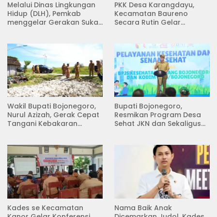
Melalui Dinas Lingkungan
PKK Desa Karangdayu,
Hidup (DLH), Pemkab
Kecamatan Baureno
menggelar Gerakan Suka
Secara Rutin Gelar
Menanam di Lapangan
Pertemuan
Desa Pacing
Wakil Bupati Bojonegoro,
Bupati Bojonegoro,
Nurul Azizah, Gerak Cepat
Resmikan Program Desa
Tangani Kebakaran
Sehat JKN dan Sekaligus
Rumah di Desa
Koperasi Merah Putih
Semambung Kanor
(KDKMP) di Desa Pesen
Kades se Kecamatan
Nama Baik Anak
Kanor Gelar Konferensi
Dicemarkan Judol, Kades