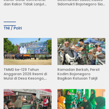
dan Rakor Tidak Lanjut
Sidomukti Bojonegoro Siap
KDMP
Tempuh Jalur Hukum
TNI / Polri
TMMD ke-129 Tahun
Ramadan Berkah, Persit
Anggaran 2026 Resmi di
Kodim Bojonegoro
Mulai di Desa Kesongo,
Bagikan Ratusan Takjil
Kecamatan Kedungadem