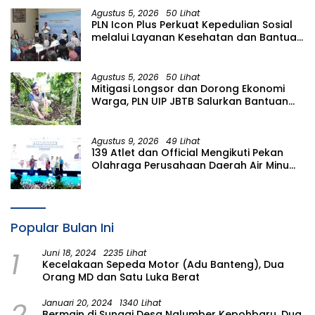
Agustus 5, 2026
50 Lihat
PLN Icon Plus Perkuat Kepedulian Sosial
melalui Layanan Kesehatan dan Bantuan
Komprehensif bagi Lansia di Malang
Agustus 5, 2026
50 Lihat
Mitigasi Longsor dan Dorong Ekonomi
Warga, PLN UIP JBTB Salurkan Bantuan
Konservasi 4.000 Pohon Aren Genjah
Asal Aceh di Banyuwangi
Agustus 9, 2026
49 Lihat
139 Atlet dan Official Mengikuti Pekan
Olahraga Perusahaan Daerah Air Minum
(PORPAMDA) Jawa Timur 2026
Popular Bulan Ini
1
Juni 18, 2024
2235 Lihat
Kecelakaan Sepeda Motor (Adu Banteng), Dua
Orang MD dan Satu Luka Berat
2
Januari 20, 2024
1340 Lihat
Bermain di Sungai Desa Nglumber Kepohbaru, Dua