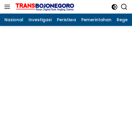
Langsung
ke
konten
Nasional
Investigasi
Peristiwa
Pemerintahan
Regeo