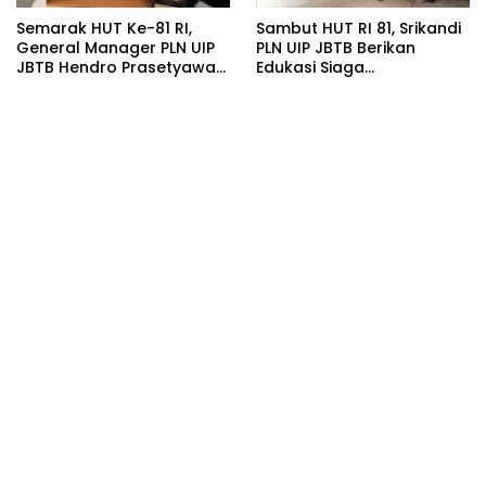
Semarak HUT Ke-81 RI,
Sambut HUT RI 81, Srikandi
General Manager PLN UIP
PLN UIP JBTB Berikan
JBTB Hendro Prasetyawan
Edukasi Siaga
Raih Penghargaan
Kebencanaan dan
Prestisius
Tetapkan Komunitas
Perempuan Tangguh
Bencana di Kampung Aren
Simacan Banyuwangi