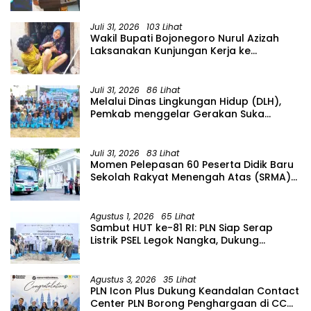
Juli 31, 2026
103 Lihat
Wakil Bupati Bojonegoro Nurul Azizah
Laksanakan Kunjungan Kerja ke
Kecamatan Temayang
Juli 31, 2026
86 Lihat
Melalui Dinas Lingkungan Hidup (DLH),
Pemkab menggelar Gerakan Suka
Menanam di Lapangan Desa Pacing
Juli 31, 2026
83 Lihat
Momen Pelepasan 60 Peserta Didik Baru
Sekolah Rakyat Menengah Atas (SRMA)
36 Bojonegoro Tahun Ajaran 2026/2027
Agustus 1, 2026
65 Lihat
Sambut HUT ke-81 RI: PLN Siap Serap
Listrik PSEL Legok Nangka, Dukung
Pengelolaan Sampah Berkelanjutan di
Jawa Barat
Agustus 3, 2026
35 Lihat
PLN Icon Plus Dukung Keandalan Contact
Center PLN Borong Penghargaan di CCW