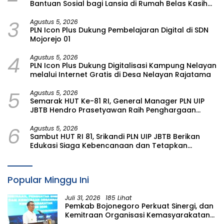
Bantuan Sosial bagi Lansia di Rumah Belas Kasih
Malang
3
Agustus 5, 2026
PLN Icon Plus Dukung Pembelajaran Digital di SDN
Mojorejo 01
4
Agustus 5, 2026
PLN Icon Plus Dukung Digitalisasi Kampung Nelayan
melalui Internet Gratis di Desa Nelayan Rajatama
5
Agustus 5, 2026
Semarak HUT Ke-81 RI, General Manager PLN UIP
JBTB Hendro Prasetyawan Raih Penghargaan
Prestisius
6
Agustus 5, 2026
Sambut HUT RI 81, Srikandi PLN UIP JBTB Berikan
Edukasi Siaga Kebencanaan dan Tetapkan
Komunitas Perempuan Tangguh Bencana di
Kampung Aren Simacan Banyuwangi
Popular Minggu Ini
Juli 31, 2026
185 Lihat
Pemkab Bojonegoro Perkuat Sinergi, dan
Kemitraan Organisasi Kemasyarakatan
Tahun 2026