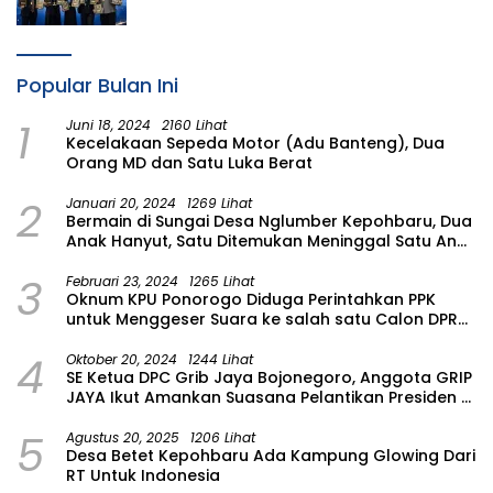
2026
Popular Bulan Ini
1
Juni 18, 2024
2160 Lihat
Kecelakaan Sepeda Motor (Adu Banteng), Dua
Orang MD dan Satu Luka Berat
2
Januari 20, 2024
1269 Lihat
Bermain di Sungai Desa Nglumber Kepohbaru, Dua
Anak Hanyut, Satu Ditemukan Meninggal Satu Anak
Masih Dalam Pencarian
3
Februari 23, 2024
1265 Lihat
Oknum KPU Ponorogo Diduga Perintahkan PPK
untuk Menggeser Suara ke salah satu Calon DPRD
Provinsi Asal Partai Gerindra
4
Oktober 20, 2024
1244 Lihat
SE Ketua DPC Grib Jaya Bojonegoro, Anggota GRIP
JAYA Ikut Amankan Suasana Pelantikan Presiden di
Wilayah Bojonegoro
5
Agustus 20, 2025
1206 Lihat
Desa Betet Kepohbaru Ada Kampung Glowing Dari
RT Untuk Indonesia