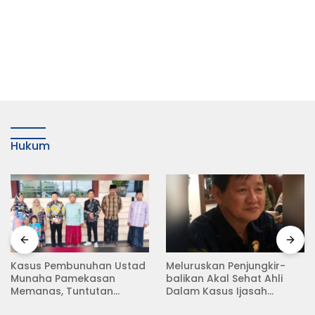
Hukum
Meluruskan Penjungkir-
Rampas Motor Tanpa
balikan Akal Sehat Ahli
Surat Resmi, Modus Baru
Dalam Kasus Ijasah
Debt Collector di Jalan
Jokowi
Raya Babat Lamongan