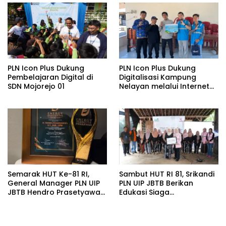
PLN Icon Plus Dukung
PLN Icon Plus Dukung
Pembelajaran Digital di
Digitalisasi Kampung
SDN Mojorejo 01
Nelayan melalui Internet
Gratis di Desa Nelayan
Rajatama
Semarak HUT Ke-81 RI,
Sambut HUT RI 81, Srikandi
General Manager PLN UIP
PLN UIP JBTB Berikan
JBTB Hendro Prasetyawan
Edukasi Siaga
Raih Penghargaan
Kebencanaan dan
Prestisius
Tetapkan Komunitas
Perempuan Tangguh