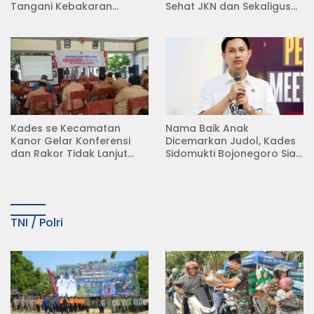
Tangani Kebakaran
Sehat JKN dan Sekaligus
Rumah di Desa
Koperasi Merah Putih
Semambung Kanor
(KDKMP) di Desa Pesen
Kades se Kecamatan
Nama Baik Anak
Kanor Gelar Konferensi
Dicemarkan Judol, Kades
dan Rakor Tidak Lanjut
Sidomukti Bojonegoro Siap
KDMP
Tempuh Jalur Hukum
TNI / Polri