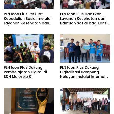
PLN Icon Plus Perkuat
PLN Icon Plus Hadirkan
Kepedulian Sosial melalui
Layanan Kesehatan dan
Layanan Kesehatan dan
Bantuan Sosial bagi Lansia
Bantuan Komprehensif
di Rumah Belas Kasih
bagi Lansia di Malang
Malang
PLN Icon Plus Dukung
PLN Icon Plus Dukung
Pembelajaran Digital di
Digitalisasi Kampung
SDN Mojorejo 01
Nelayan melalui Internet
Gratis di Desa Nelayan
Rajatama