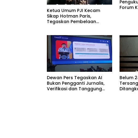
Penguk
Forum K
Ketua Umum PJI Kecam
Bimbing
Sikap Hotman Paris,
Umrah (
Tegaskan Pembelaan
Kabupat
terhadap Martabat Profesi
Jurnalis
Dewan Pers Tegaskan AI
Belum 2
Bukan Pengganti Jurnalis,
Tersang
Verifikasi dan Tanggung
Ditangk
Jawab Redaksi Tetap
Bojoneg
Utama
Hukumny