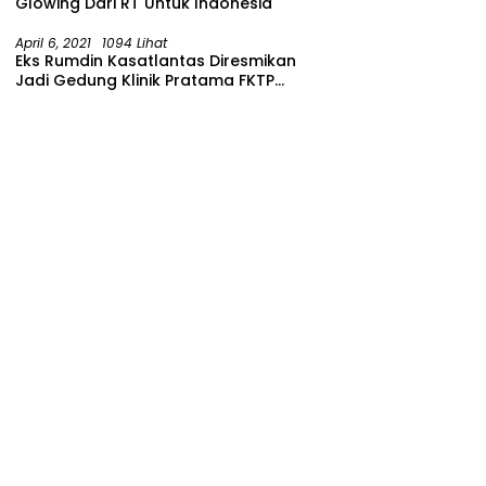
Glowing Dari RT Untuk Indonesia
April 6, 2021
1094 Lihat
Eks Rumdin Kasatlantas Diresmikan
Jadi Gedung Klinik Pratama FKTP
Polres Malang