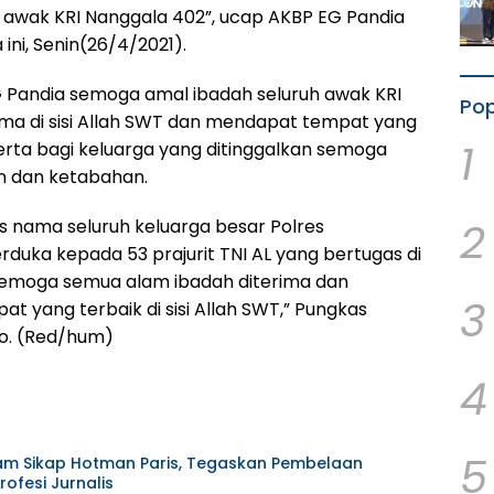
h awak KRI Nanggala 402”, ucap AKBP EG Pandia
ni, Senin(26/4/2021).
G Pandia semoga amal ibadah seluruh awak KRI
Pop
ima di sisi Allah SWT dan mendapat tempat yang
1
 Serta bagi keluarga yang ditinggalkan semoga
n dan ketabahan.
2
tas nama seluruh keluarga besar Polres
rduka kepada 53 prajurit TNI AL yang bertugas di
Semoga semua alam ibadah diterima dan
3
t yang terbaik di sisi Allah SWT,” Pungkas
o. (Red/hum)
4
5
am Sikap Hotman Paris, Tegaskan Pembelaan
ofesi Jurnalis