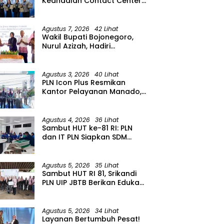
Keandalan Contact Center
PLN Borong Penghargaan di
CCW 2026
Agustus 7, 2026
42 Lihat
Wakil Bupati Bojonegoro,
Nurul Azizah, Hadiri
Peringatan HUT ke-64 PWRI
Kabupaten Bojonegoro
Agustus 3, 2026
40 Lihat
PLN Icon Plus Resmikan
Kantor Pelayanan Manado,
Perkuat Jangkauan Layanan
di Sulawesi Utara
Agustus 4, 2026
36 Lihat
Sambut HUT ke-81 RI: PLN
dan IT PLN Siapkan SDM
Unggul untuk Transisi Energi
Lewat Pelatihan Energi
Terbarukan bagi Siswa SMA
Agustus 5, 2026
35 Lihat
Sambut HUT RI 81, Srikandi
PLN UIP JBTB Berikan Edukasi
Siaga Kebencanaan dan
Tetapkan Komunitas
Perempuan Tangguh
Agustus 5, 2026
34 Lihat
Bencana di Kampung Aren
Layanan Bertumbuh Pesat!