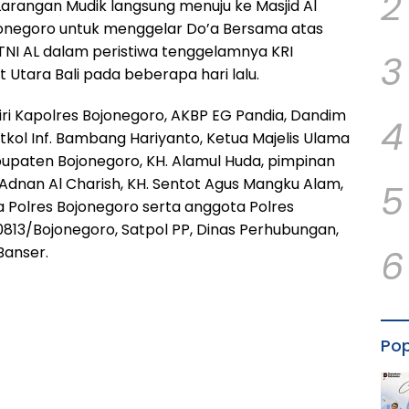
2
rangan Mudik langsung menuju ke Masjid Al
jonegoro untuk menggelar Do’a Bersama atas
TNI AL dalam peristiwa tenggelamnya KRI
3
t Utara Bali pada beberapa hari lalu.
ri Kapolres Bojonegoro, AKBP EG Pandia, Dandim
4
tkol Inf. Bambang Hariyanto, Ketua Majelis Ulama
bupaten Bojonegoro, KH. Alamul Huda, pimpinan
Adnan Al Charish, KH. Sentot Agus Mangku Alam,
5
 Polres Bojonegoro serta anggota Polres
0813/Bojonegoro, Satpol PP, Dinas Perhubungan,
6
Banser.
Pop