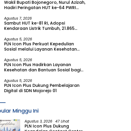
Wakil Bupati Bojonegoro, Nurul Azizah,
Watudodol/Kalipuro
Hadiri Peringatan HUT ke-64 PWRI
Kabupaten Bojonegoro
Agustus 7, 2026
Sambut HUT ke-81 RI, Adopsi
Kendaraan Listrik Tumbuh, 21.865
Pelanggan Baru Gunakan Home
Charging Services PLN pada Semester
Agustus 5, 2026
PLN Icon Plus Perkuat Kepedulian
I 2026
Sosial melalui Layanan Kesehatan
dan Bantuan Komprehensif bagi
Lansia di Malang
Agustus 5, 2026
PLN Icon Plus Hadirkan Layanan
Kesehatan dan Bantuan Sosial bagi
Lansia di Rumah Belas Kasih Malang
Agustus 5, 2026
PLN Icon Plus Dukung Pembelajaran
Digital di SDN Mojorejo 01
ular Minggu Ini
Agustus 3, 2026
47 Lihat
PLN Icon Plus Dukung