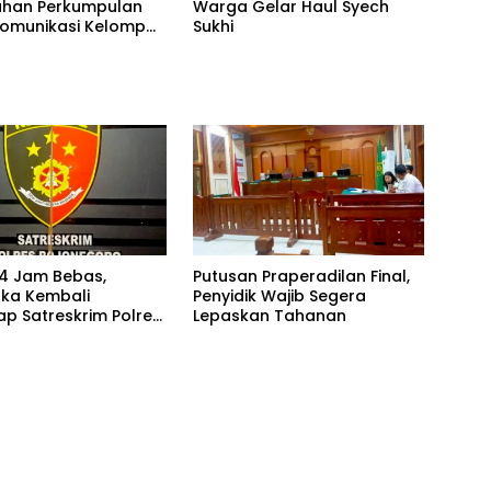
uhan Perkumpulan
Warga Gelar Haul Syech
omunikasi Kelompok
Sukhi
an Ibadah Haji dan
PFK KBIHU)
en Bojonegoro
4 Jam Bebas,
Putusan Praperadilan Final,
ka Kembali
Penyidik Wajib Segera
ap Satreskrim Polres
Lepaskan Tahanan
oro, Dasar
a Dipertanyakan