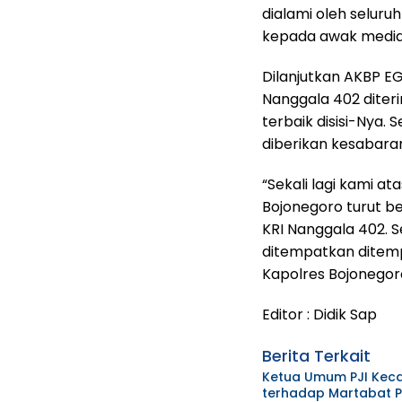
dialami oleh seluru
kepada awak media i
Dilanjutkan AKBP E
Nanggala 402 diter
terbaik disisi-Nya.
diberikan kesabara
“Sekali lagi kami a
Bojonegoro turut be
KRI Nanggala 402. 
ditempatkan ditempa
Kapolres Bojonegor
Editor : Didik Sap
Berita Terkait
Ketua Umum PJI Kec
terhadap Martabat Pr