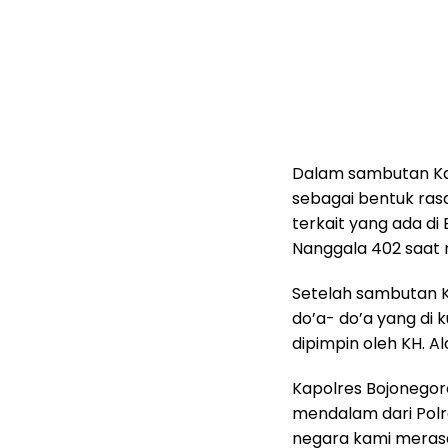
Dalam sambutan Ka
sebagai bentuk rasa
terkait yang ada d
Nanggala 402 saat m
Setelah sambutan K
do’a- do’a yang d
dipimpin oleh KH. A
Kapolres Bojonego
mendalam dari Polr
negara kami merasa