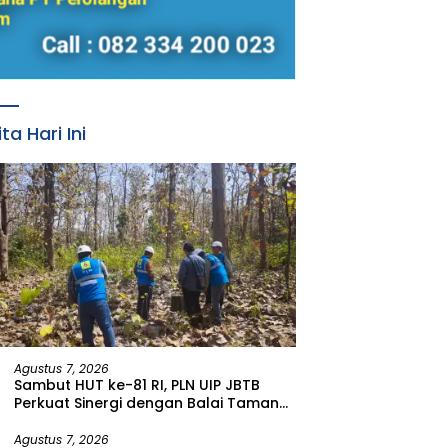
ita Hari Ini
Agustus 7, 2026
Sambut HUT ke-81 RI, PLN UIP JBTB
Perkuat Sinergi dengan Balai Taman
Nasional Baluran Bahas Kajian
Rencana Proyek SUTET 500 kV Paiton–
Agustus 7, 2026