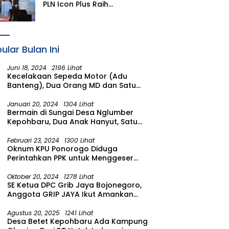
Simacan Banyuwangi
PLN Icon Plus Raih
Penghargaan SBBI Awards
2026
ular Bulan Ini
Juni 18, 2024
2196 Lihat
Kecelakaan Sepeda Motor (Adu
Banteng), Dua Orang MD dan Satu
Luka Berat
Januari 20, 2024
1304 Lihat
Bermain di Sungai Desa Nglumber
Kepohbaru, Dua Anak Hanyut, Satu
Ditemukan Meninggal Satu Anak
Masih Dalam Pencarian
Februari 23, 2024
1300 Lihat
Oknum KPU Ponorogo Diduga
Perintahkan PPK untuk Menggeser
Suara ke salah satu Calon DPRD
Provinsi Asal Partai Gerindra
Oktober 20, 2024
1278 Lihat
SE Ketua DPC Grib Jaya Bojonegoro,
Anggota GRIP JAYA Ikut Amankan
Suasana Pelantikan Presiden di
Wilayah Bojonegoro
Agustus 20, 2025
1241 Lihat
Desa Betet Kepohbaru Ada Kampung