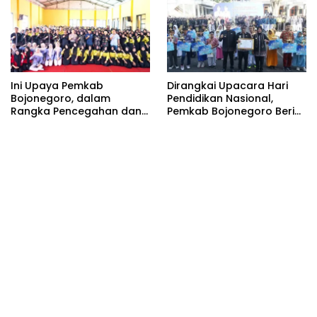
Bojonegoro Wuju
Kolaborasi Pemkab
Ini Upaya Pemkab
Dirangkai Upacara Hari
Bojonegoro, dalam
Pendidikan Nasional,
Rangka Pencegahan dan
Pemkab Bojonegoro Beri
Penyalahgunaan
Apresasi Ratusan Anak
Narkotika di SMKN 1
Berprestasi