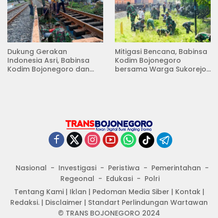
Dukung Gerakan
Mitigasi Bencana, Babinsa
Indonesia Asri, Babinsa
Kodim Bojonegoro
Kodim Bojonegoro dan
bersama Warga Sukorejo
Masyarakat Karya Bakti
Karya Bakti Pembersihan
Serentak Membersihkan
Sungai
Lingkungan
Nasional
Investigasi
Peristiwa
Pemerintahan
Regeonal
Edukasi
Polri
Tentang Kami
|
Iklan
|
Pedoman Media Siber
|
Kontak
|
Redaksi.
|
Disclaimer
|
Standart Perlindungan Wartawan
© TRANS BOJONEGORO 2024