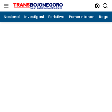
Langsung
ke
konten
Nasional
Investigasi
Peristiwa
Pemerintahan
Regeo