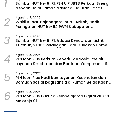
1
Sambut HUT ke-81 RI, PLN UIP JBTB Perkuat Sinergi
dengan Balai Taman Nasional Baluran Bahas
Kajian Rencana Proyek SUTET 500 kV Paiton–
2
Watudodol/Kalipuro
Agustus 7, 2026
Wakil Bupati Bojonegoro, Nurul Azizah, Hadiri
Peringatan HUT ke-64 PWRI Kabupaten
Bojonegoro
3
Agustus 7, 2026
Sambut HUT ke-81 RI, Adopsi Kendaraan Listrik
Tumbuh, 21.865 Pelanggan Baru Gunakan Home
Charging Services PLN pada Semester I 2026
4
Agustus 5, 2026
PLN Icon Plus Perkuat Kepedulian Sosial melalui
Layanan Kesehatan dan Bantuan Komprehensif
bagi Lansia di Malang
5
Agustus 5, 2026
PLN Icon Plus Hadirkan Layanan Kesehatan dan
Bantuan Sosial bagi Lansia di Rumah Belas Kasih
Malang
6
Agustus 5, 2026
PLN Icon Plus Dukung Pembelajaran Digital di SDN
Mojorejo 01