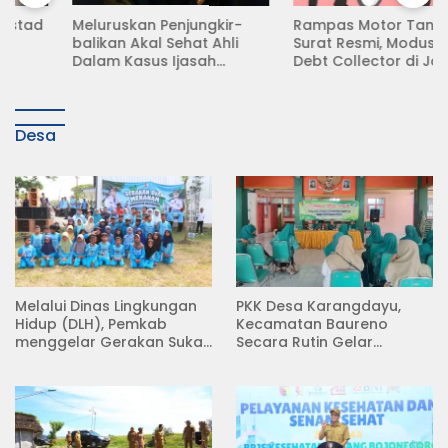
Meluruskan Penjungkir-
Rampas Motor Tanpa
balikan Akal Sehat Ahli
Surat Resmi, Modus Baru
Dalam Kasus Ijasah
Debt Collector di Jalan
Jokowi
Raya Babat Lamongan
Desa
Melalui Dinas Lingkungan
PKK Desa Karangdayu,
Hidup (DLH), Pemkab
Kecamatan Baureno
menggelar Gerakan Suka
Secara Rutin Gelar
Menanam di Lapangan
Pertemuan
Desa Pacing