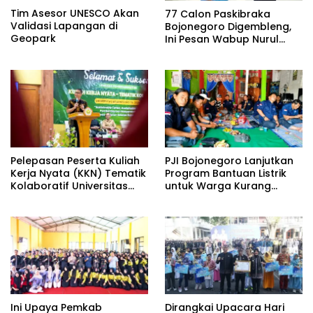
Tim Asesor UNESCO Akan
77 Calon Paskibraka
Validasi Lapangan di
Bojonegoro Digembleng,
Geopark
Ini Pesan Wabup Nurul
Azizah
Pelepasan Peserta Kuliah
PJI Bojonegoro Lanjutkan
Kerja Nyata (KKN) Tematik
Program Bantuan Listrik
Kolaboratif Universitas
untuk Warga Kurang
Bojonegoro (Unigoro)
Mampu, Komitmen
Tahun 2026, Oleh Bupati
Hadirkan Manfaat Nyata
Bojonegoro Wuju
Kolaborasi Pemkab
Ini Upaya Pemkab
Dirangkai Upacara Hari