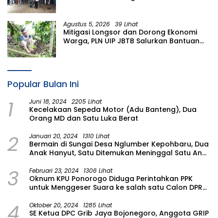
Tetapkan Komunitas Perempuan
Tangguh Bencana di Kampung Aren
Simacan Banyuwangi
Agustus 5, 2026
39 Lihat
Mitigasi Longsor dan Dorong Ekonomi
Warga, PLN UIP JBTB Salurkan Bantuan
Konservasi 4.000 Pohon Aren Genjah
Asal Aceh di Banyuwangi
Popular Bulan Ini
1
Juni 18, 2024
2205 Lihat
Kecelakaan Sepeda Motor (Adu Banteng), Dua
Orang MD dan Satu Luka Berat
2
Januari 20, 2024
1310 Lihat
Bermain di Sungai Desa Nglumber Kepohbaru, Dua
Anak Hanyut, Satu Ditemukan Meninggal Satu Anak
Masih Dalam Pencarian
3
Februari 23, 2024
1306 Lihat
Oknum KPU Ponorogo Diduga Perintahkan PPK
untuk Menggeser Suara ke salah satu Calon DPRD
Provinsi Asal Partai Gerindra
4
Oktober 20, 2024
1285 Lihat
SE Ketua DPC Grib Jaya Bojonegoro, Anggota GRIP