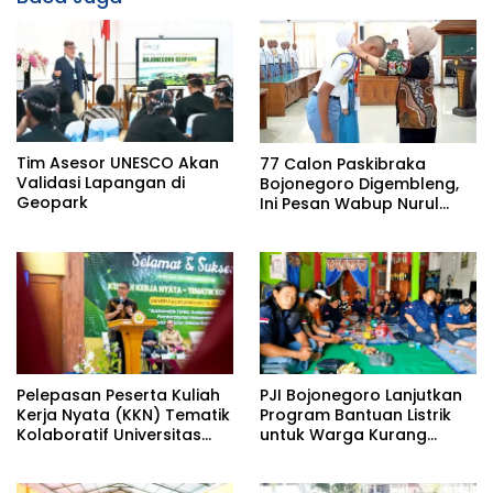
Tim Asesor UNESCO Akan
77 Calon Paskibraka
Validasi Lapangan di
Bojonegoro Digembleng,
Geopark
Ini Pesan Wabup Nurul
Azizah
Pelepasan Peserta Kuliah
PJI Bojonegoro Lanjutkan
Kerja Nyata (KKN) Tematik
Program Bantuan Listrik
Kolaboratif Universitas
untuk Warga Kurang
Bojonegoro (Unigoro)
Mampu, Komitmen
Tahun 2026, Oleh Bupati
Hadirkan Manfaat Nyata