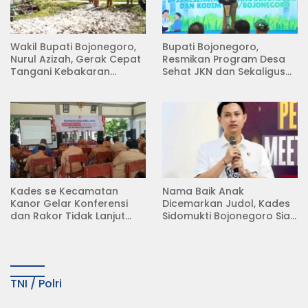
Wakil Bupati Bojonegoro,
Bupati Bojonegoro,
Nurul Azizah, Gerak Cepat
Resmikan Program Desa
Tangani Kebakaran
Sehat JKN dan Sekaligus
Rumah di Desa
Koperasi Merah Putih
Semambung Kanor
(KDKMP) di Desa Pesen
Kades se Kecamatan
Nama Baik Anak
Kanor Gelar Konferensi
Dicemarkan Judol, Kades
dan Rakor Tidak Lanjut
Sidomukti Bojonegoro Siap
KDMP
Tempuh Jalur Hukum
TNI / Polri