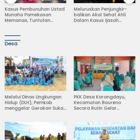
Meluruskan Penjungkir-
Rampas Motor Tanpa
balikan Akal Sehat Ahli
Surat Resmi, Modus Baru
Dalam Kasus Ijasah
Debt Collector di Jalan
Jokowi
Raya Babat Lamongan
Desa
Melalui Dinas Lingkungan
PKK Desa Karangdayu,
Hidup (DLH), Pemkab
Kecamatan Baureno
menggelar Gerakan Suka
Secara Rutin Gelar
Menanam di Lapangan
Pertemuan
Desa Pacing