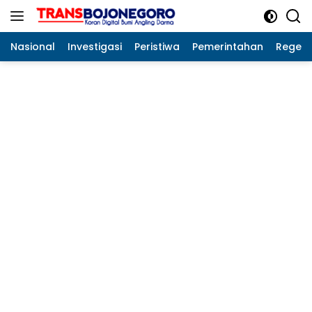
Langsung
ke
konten
Nasional
Investigasi
Peristiwa
Pemerintahan
Regeo