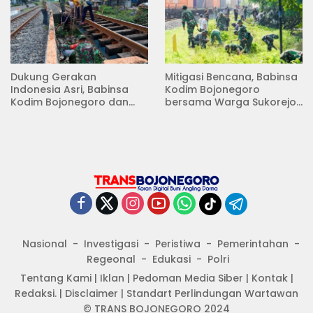
Dukung Gerakan
Mitigasi Bencana, Babinsa
Indonesia Asri, Babinsa
Kodim Bojonegoro
Kodim Bojonegoro dan
bersama Warga Sukorejo
Masyarakat Karya Bakti
Karya Bakti Pembersihan
Serentak Membersihkan
Sungai
Lingkungan
Nasional
Investigasi
Peristiwa
Pemerintahan
Regeonal
Edukasi
Polri
Tentang Kami
|
Iklan
|
Pedoman Media Siber
|
Kontak
|
Redaksi.
|
Disclaimer
|
Standart Perlindungan Wartawan
© TRANS BOJONEGORO 2024