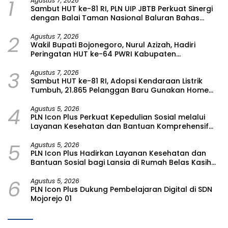
1
Agustus 7, 2026
Sambut HUT ke-81 RI, PLN UIP JBTB Perkuat Sinergi
dengan Balai Taman Nasional Baluran Bahas
Kajian Rencana Proyek SUTET 500 kV Paiton–
2
Watudodol/Kalipuro
Agustus 7, 2026
Wakil Bupati Bojonegoro, Nurul Azizah, Hadiri
Peringatan HUT ke-64 PWRI Kabupaten
Bojonegoro
3
Agustus 7, 2026
Sambut HUT ke-81 RI, Adopsi Kendaraan Listrik
Tumbuh, 21.865 Pelanggan Baru Gunakan Home
Charging Services PLN pada Semester I 2026
4
Agustus 5, 2026
PLN Icon Plus Perkuat Kepedulian Sosial melalui
Layanan Kesehatan dan Bantuan Komprehensif
bagi Lansia di Malang
5
Agustus 5, 2026
PLN Icon Plus Hadirkan Layanan Kesehatan dan
Bantuan Sosial bagi Lansia di Rumah Belas Kasih
Malang
6
Agustus 5, 2026
PLN Icon Plus Dukung Pembelajaran Digital di SDN
Mojorejo 01