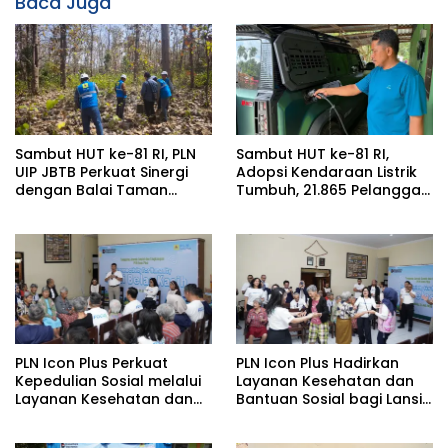
Baca Juga
Sambut HUT ke-81 RI, PLN
Sambut HUT ke-81 RI,
UIP JBTB Perkuat Sinergi
Adopsi Kendaraan Listrik
dengan Balai Taman
Tumbuh, 21.865 Pelanggan
Nasional Baluran Bahas
Baru Gunakan Home
Kajian Rencana Proyek
Charging Services PLN
SUTET 500 kV Paiton–
pada Semester I 2026
Watudodol/Kalipuro
PLN Icon Plus Perkuat
PLN Icon Plus Hadirkan
Kepedulian Sosial melalui
Layanan Kesehatan dan
Layanan Kesehatan dan
Bantuan Sosial bagi Lansia
Bantuan Komprehensif
di Rumah Belas Kasih
bagi Lansia di Malang
Malang