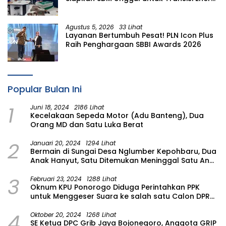
Lewat Pelatihan Energi Terbarukan bagi
Siswa SMA
Agustus 5, 2026
33 Lihat
Layanan Bertumbuh Pesat! PLN Icon Plus
Raih Penghargaan SBBI Awards 2026
Popular Bulan Ini
1
Juni 18, 2024
2186 Lihat
Kecelakaan Sepeda Motor (Adu Banteng), Dua
Orang MD dan Satu Luka Berat
2
Januari 20, 2024
1294 Lihat
Bermain di Sungai Desa Nglumber Kepohbaru, Dua
Anak Hanyut, Satu Ditemukan Meninggal Satu Anak
Masih Dalam Pencarian
3
Februari 23, 2024
1288 Lihat
Oknum KPU Ponorogo Diduga Perintahkan PPK
untuk Menggeser Suara ke salah satu Calon DPRD
Provinsi Asal Partai Gerindra
4
Oktober 20, 2024
1268 Lihat
SE Ketua DPC Grib Jaya Bojonegoro, Anggota GRIP