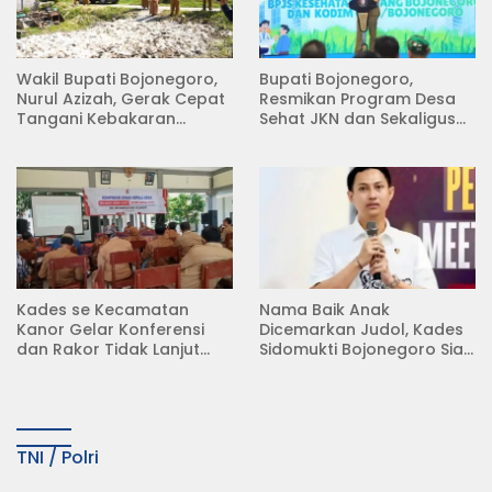
Wakil Bupati Bojonegoro,
Bupati Bojonegoro,
Nurul Azizah, Gerak Cepat
Resmikan Program Desa
Tangani Kebakaran
Sehat JKN dan Sekaligus
Rumah di Desa
Koperasi Merah Putih
Semambung Kanor
(KDKMP) di Desa Pesen
Kades se Kecamatan
Nama Baik Anak
Kanor Gelar Konferensi
Dicemarkan Judol, Kades
dan Rakor Tidak Lanjut
Sidomukti Bojonegoro Siap
KDMP
Tempuh Jalur Hukum
TNI / Polri