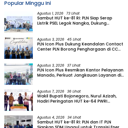
Popular Minggu Ini
Agustus 1, 2026
73 Lihat
Sambut HUT ke-81 RI: PLN Siap Serap
Listrik PSEL Legok Nangka, Dukung
Pengelolaan Sampah Berkelanjutan di
Jawa Barat
Agustus 3, 2026
45 Lihat
PLN Icon Plus Dukung Keandalan Contact
Center PLN Borong Penghargaan di CCW
2026
Agustus 3, 2026
37 Lihat
PLN Icon Plus Resmikan Kantor Pelayanan
Manado, Perkuat Jangkauan Layanan di
Sulawesi Utara
Agustus 7, 2026
36 Lihat
Wakil Bupati Bojonegoro, Nurul Azizah,
Hadiri Peringatan HUT ke-64 PWRI
Kabupaten Bojonegoro
Agustus 4, 2026
34 Lihat
Sambut HUT ke-81 RI: PLN dan IT PLN
Siapkan SDM Unggul untuk Transisi Energi