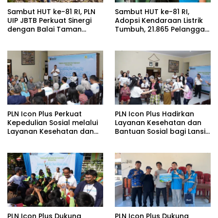
Sambut HUT ke-81 RI, PLN
Sambut HUT ke-81 RI,
UIP JBTB Perkuat Sinergi
Adopsi Kendaraan Listrik
dengan Balai Taman
Tumbuh, 21.865 Pelanggan
Nasional Baluran Bahas
Baru Gunakan Home
Kajian Rencana Proyek
Charging Services PLN
SUTET 500 kV Paiton–
pada Semester I 2026
Watudodol/Kalipuro
PLN Icon Plus Perkuat
PLN Icon Plus Hadirkan
Kepedulian Sosial melalui
Layanan Kesehatan dan
Layanan Kesehatan dan
Bantuan Sosial bagi Lansia
Bantuan Komprehensif
di Rumah Belas Kasih
bagi Lansia di Malang
Malang
PLN Icon Plus Dukung
PLN Icon Plus Dukung